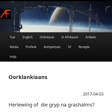
Afrikaanse Wetenskapfiksie en Fantasie
Skip
to
primary
content
Main
Tuis
English
Oriëntasie
In Afrikaans
Artikels
AFRIFIKSIE
menu
Media
Profiele
Kompetisies
SF
Resepte
Hulp
Oorklankiaans
2017-04-03
Herlewing of die gryp na grashalms?