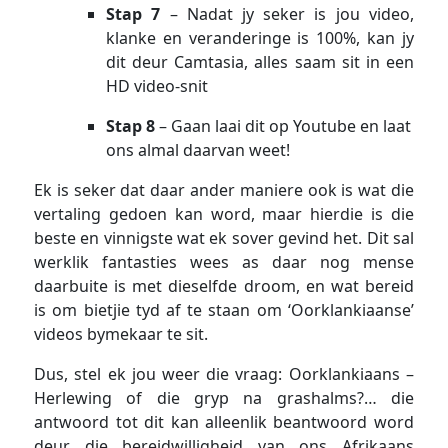
Stap 7
– Nadat jy seker is jou video,
klanke en veranderinge is 100%, kan jy
dit deur Camtasia, alles saam sit in een
HD video-snit
Stap 8
– Gaan laai dit op Youtube en laat
ons almal daarvan weet!
Ek is seker dat daar ander maniere ook is wat die
vertaling gedoen kan word, maar hierdie is die
beste en vinnigste wat ek sover gevind het. Dit sal
werklik fantasties wees as daar nog mense
daarbuite is met dieselfde droom, en wat bereid
is om bietjie tyd af te staan om ‘Oorklankiaanse’
videos bymekaar te sit.
Dus, stel ek jou weer die vraag: Oorklankiaans –
Herlewing of die gryp na grashalms?… die
antwoord tot dit kan alleenlik beantwoord word
deur die bereidwilligheid van ons Afrikaans