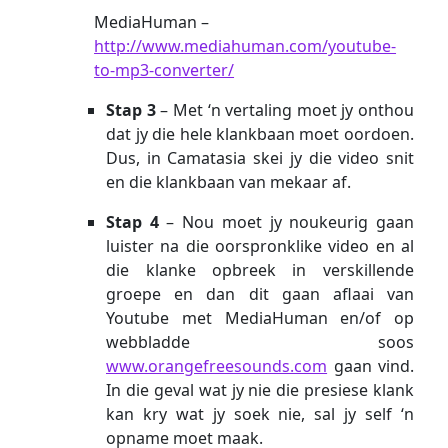
MediaHuman –
http://www.mediahuman.com/youtube-
to-mp3-converter/
Stap 3
– Met ‘n vertaling moet jy onthou
dat jy die hele klankbaan moet oordoen.
Dus, in Camatasia skei jy die video snit
en die klankbaan van mekaar af.
Stap 4
– Nou moet jy noukeurig gaan
luister na die oorspronklike video en al
die klanke opbreek in verskillende
groepe en dan dit gaan aflaai van
Youtube met MediaHuman en/of op
webbladde soos
www.orangefreesounds.com
gaan vind.
In die geval wat jy nie die presiese klank
kan kry wat jy soek nie, sal jy self ‘n
opname moet maak.