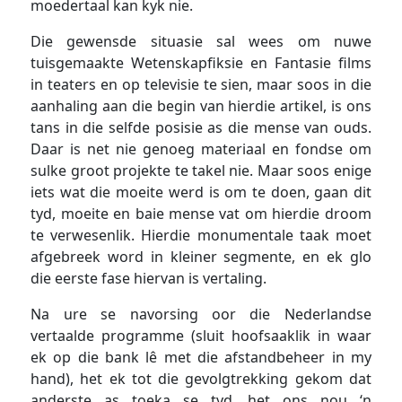
moedertaal kan kyk nie.
Die gewensde situasie sal wees om nuwe
tuisgemaakte Wetenskapfiksie en Fantasie films
in teaters en op televisie te sien, maar soos in die
aanhaling aan die begin van hierdie artikel, is ons
tans in die selfde posisie as die mense van ouds.
Daar is net nie genoeg materiaal en fondse om
sulke groot projekte te takel nie. Maar soos enige
iets wat die moeite werd is om te doen, gaan dit
tyd, moeite en baie mense vat om hierdie droom
te verwesenlik. Hierdie monumentale taak moet
afgebreek word in kleiner segmente, en ek glo
die eerste fase hiervan is vertaling.
Na ure se navorsing oor die Nederlandse
vertaalde programme (sluit hoofsaaklik in waar
ek op die bank lê met die afstandbeheer in my
hand), het ek tot die gevolgtrekking gekom dat
anderste as toeka se tyd, het ons nou ‘n