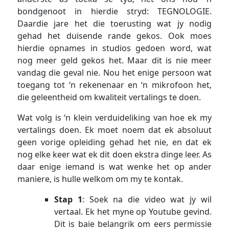
bondgenoot in hierdie stryd: TEGNOLOGIE.
Daardie jare het die toerusting wat jy nodig
gehad het duisende rande gekos. Ook moes
hierdie opnames in studios gedoen word, wat
nog meer geld gekos het. Maar dit is nie meer
vandag die geval nie. Nou het enige persoon wat
toegang tot ‘n rekenenaar en ‘n mikrofoon het,
die geleentheid om kwaliteit vertalings te doen.
Wat volg is ‘n klein verduideliking van hoe ek my
vertalings doen. Ek moet noem dat ek absoluut
geen vorige opleiding gehad het nie, en dat ek
nog elke keer wat ek dit doen ekstra dinge leer. As
daar enige iemand is wat wenke het op ander
maniere, is hulle welkom om my te kontak.
Stap 1
: Soek na die video wat jy wil
vertaal. Ek het myne op Youtube gevind.
Dit is baie belangrik om eers permissie