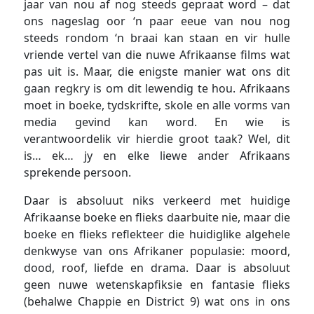
jaar van nou af nog steeds gepraat word – dat
ons nageslag oor ‘n paar eeue van nou nog
steeds rondom ‘n braai kan staan en vir hulle
vriende vertel van die nuwe Afrikaanse films wat
pas uit is. Maar, die enigste manier wat ons dit
gaan regkry is om dit lewendig te hou. Afrikaans
moet in boeke, tydskrifte, skole en alle vorms van
media gevind kan word. En wie is
verantwoordelik vir hierdie groot taak? Wel, dit
is… ek… jy en elke liewe ander Afrikaans
sprekende persoon.
Daar is absoluut niks verkeerd met huidige
Afrikaanse boeke en flieks daarbuite nie, maar die
boeke en flieks reflekteer die huidiglike algehele
denkwyse van ons Afrikaner populasie: moord,
dood, roof, liefde en drama. Daar is absoluut
geen nuwe wetenskapfiksie en fantasie flieks
(behalwe Chappie en District 9) wat ons in ons