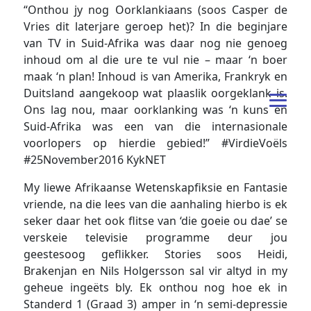
“Onthou jy nog Oorklankiaans (soos Casper de
Vries dit laterjare geroep het)? In die beginjare
van TV in Suid-Afrika was daar nog nie genoeg
inhoud om al die ure te vul nie – maar ‘n boer
maak ‘n plan! Inhoud is van Amerika, Frankryk en
Duitsland aangekoop wat plaaslik oorgeklank is.
Ons lag nou, maar oorklanking was ‘n kuns en
Suid-Afrika was een van die internasionale
voorlopers op hierdie gebied!” #VirdieVoëls
#25November2016 KykNET
My liewe Afrikaanse Wetenskapfiksie en Fantasie
vriende, na die lees van die aanhaling hierbo is ek
seker daar het ook flitse van ‘die goeie ou dae’ se
verskeie televisie programme deur jou
geestesoog geflikker. Stories soos Heidi,
Brakenjan en Nils Holgersson sal vir altyd in my
geheue ingeëts bly. Ek onthou nog hoe ek in
Standerd 1 (Graad 3) amper in ‘n semi-depressie