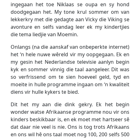
ingegaan het toe Niklaas se oupa en sy hond
doodgegaan het. My tone krul sommer om van
lekkerkry met die gedagte aan Vicky die Viking se
avonture en selfs vandag leer ek my kindertjies
die tema liedjie van Moemin.
Onlangs (na die aanskaf van onbeperkte internet)
het ‘n hele nuwe wêreld vir my oopgegaan. Ek en
my gesin het Nederlandse televisie aanlyn begin
kyk en sommer vinnig die taal aangeleer. Dit was
so verfrissend om te sien hoeveel geld, tyd en
moeite in hulle programme ingaan om ‘n kwaliteit
diens vir hulle kykers te bied.
Dit het my aan die dink gekry. Ek het begin
wonder watse Afrikaanse programme nou vir ons
kinders beskikbaar is, en ek moet met hartseer sê
dat daar nie veel is nie. Ons is tog trots Afrikaans
en ons wil hê ons taal moet nog 100, 200 selfs 500