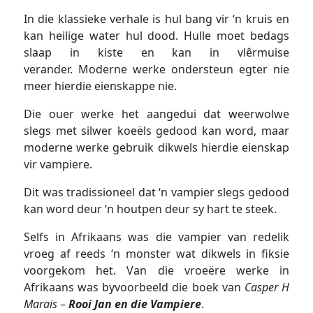
In die klassieke verhale is hul bang vir ‘n kruis en
kan heilige water hul dood. Hulle moet bedags
slaap in kiste en kan in vlêrmuise
verander. Moderne werke ondersteun egter nie
meer hierdie eienskappe nie.
Die ouer werke het aangedui dat weerwolwe
slegs met silwer koeëls gedood kan word, maar
moderne werke gebruik dikwels hierdie eienskap
vir vampiere.
Dit was tradissioneel dat ‘n vampier slegs gedood
kan word deur ‘n houtpen deur sy hart te steek.
Selfs in Afrikaans was die vampier van redelik
vroeg af reeds ‘n monster wat dikwels in fiksie
voorgekom het. Van die vroeëre werke in
Afrikaans was byvoorbeeld die boek van
Casper H
Marais
–
Rooi Jan en die Vampiere
.