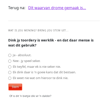
Terug na:
Dít waarvan drome gemaak is…
WAT IS JOU MENING? BRING JOU STEM UIT...
Dink jy toordery is werklik - en dat daar mense is
wat dit gebruik?
Ja - absoluut.
Nee - jy speel seker.
Ek twyfel, maar ek is nie seker nie.
Ek dink daar is 'n goeie kans dat dit bestaan.
Ek weet nie wat om hieroor te dink nie.
Of is dit 'n bietjie dik vir 'n dalder?