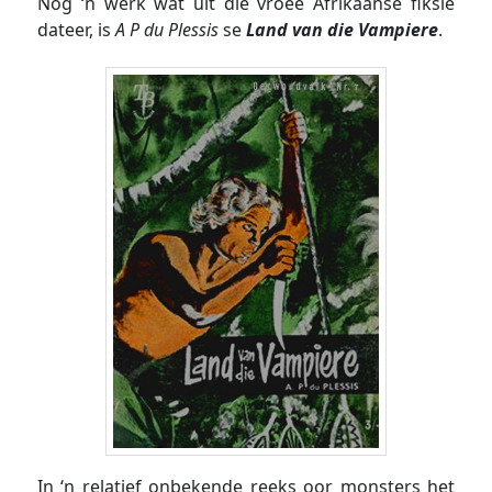
Nog ‘n werk wat uit die vroeë Afrikaanse fiksie
dateer, is
A P du Plessis
se
Land van die Vampiere
.
In ‘n relatief onbekende reeks oor monsters het