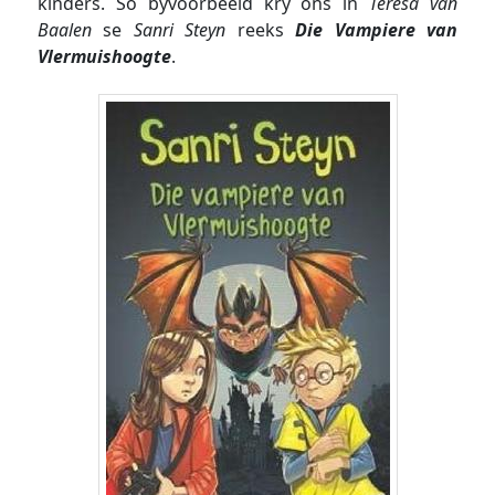
kinders. So byvoorbeeld kry ons in
Teresa van
Baalen
se
Sanri Steyn
reeks
Die Vampiere van
Vlermuishoogte
.