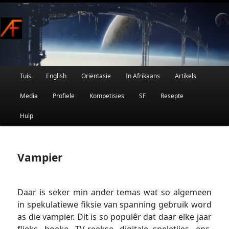
Afrikaanse Wetenskapfiksie en Fantasie
Skip
to
primary
content
Main
Tuis
English
Oriëntasie
In Afrikaans
Artikels
AFRIFIKSIE
menu
Media
Profiele
Kompetisies
SF
Resepte
Hulp
Vampier
Daar is seker min ander temas wat so algemeen
in spekulatiewe fiksie van spanning gebruik word
as die vampier. Dit is so populêr dat daar elke jaar