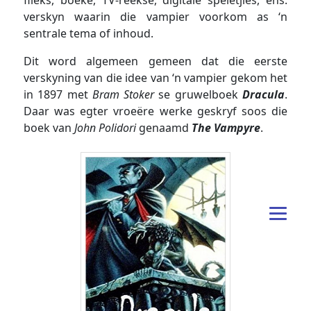
flieks, boeke, TV-reekse, digitale speletjies, ens.
verskyn waarin die vampier voorkom as ‘n
sentrale tema of inhoud.
Dit word algemeen gemeen dat die eerste
verskyning van die idee van ‘n vampier gekom het
in 1897 met
Bram Stoker
se gruwelboek
Dracula
.
Daar was egter vroeëre werke geskryf soos die
boek van
John Polidori
genaamd
The Vampyre
.