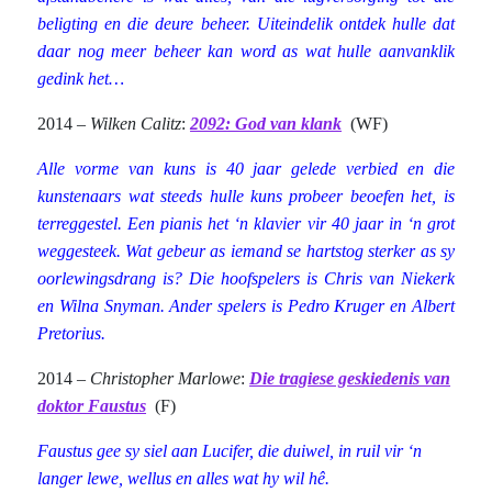
beligting en die deure beheer. Uiteindelik ontdek hulle dat
daar nog meer beheer kan word as wat hulle aanvanklik
gedink het…
2014 –
Wilken Calitz
:
2092: God van klank
(WF)
Alle vorme van kuns is 40 jaar gelede verbied en die
kunstenaars wat steeds hulle kuns probeer beoefen het, is
terreggestel. Een pianis het ‘n klavier vir 40 jaar in ‘n grot
weggesteek. Wat gebeur as iemand se hartstog sterker as sy
oorlewingsdrang is? Die hoofspelers is Chris van Niekerk
en Wilna Snyman. Ander spelers is Pedro Kruger en Albert
Pretorius.
2014 –
Christopher Marlowe
:
Die tragiese geskiedenis van
doktor Faustus
(F)
Faustus gee sy siel aan Lucifer, die duiwel, in ruil vir ‘n
langer lewe, wellus en alles wat hy wil hê.