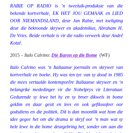
RABIE OP RADIO is ’n tweeluik-produksie van die
bekende kortverhale, EK HET JOU GEMAAK en LIED
OOR NIEMANDSLAND, deur Jan Rabie, met toeligting
deur die bekroonde skrywer en akademikus, Abraham H.
De Vries. Beide verhale is vir die radio verwerk deur André
Kotzé.
2015 –
Italo Calvino
:
Die Baron op die Bome
(WF)
Italo Calvino was ‘n Italiaanse joernalis en skrywer van
kortverhale en boeke. Hy was ten tye van sy dood in 1985
die mees vertaalde kontemporêre Italiaanse skrywer en ‘n
belangrike mededinger vir die Nobelprys vir Literatuur.
Gedurende sy lewe het hy en sy broer dikwels in bome
geklim en daar gesit en lees en ook gefilosofeer oor
godsdiens en die politiek. Dít is dan moontlik wat hom die
idee gegee het om die drama te skryf oor ‘n man wat sy
hele lewe in die bome deurgebring het, sonder om aan die