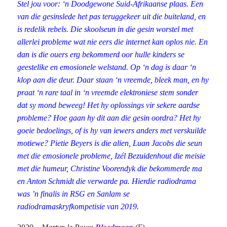
Stel jou voor: ‘n Doodgewone Suid-Afrikaanse plaas. Een
van die gesinslede het pas teruggekeer uit die buiteland, en
is redelik rebels. Die skoolseun in die gesin worstel met
allerlei probleme wat nie eers die internet kan oplos nie. En
dan is die ouers erg bekommerd oor hulle kinders se
geestelike en emosionele welstand. Op ‘n dag is daar ‘n
klop aan die deur. Daar staan ‘n vreemde, bleek man, en hy
praat ‘n rare taal in ‘n vreemde elektroniese stem sonder
dat sy mond beweeg! Het hy oplossings vir sekere aardse
probleme? Hoe gaan hy dit aan die gesin oordra? Het hy
goeie bedoelings, of is hy van iewers anders met verskuilde
motiewe? Pietie Beyers is die alien, Luan Jacobs die seun
met die emosionele probleme, Izél Bezuidenhout die meisie
met die humeur, Christine Voorendyk die bekommerde ma
en Anton Schmidt die verwarde pa. Hierdie radiodrama
was ’n finalis in RSG en Sanlam se
radiodramaskryfkompetisie van 2019.