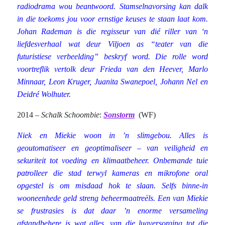
radiodrama wou beantwoord. Stamselnavorsing kan dalk
in die toekoms jou voor ernstige keuses te staan laat kom.
Johan Rademan is die regisseur van dié riller van ‘n
liefdesverhaal wat deur Viljoen as “teater van die
futuristiese verbeelding” beskryf word. Die rolle word
voortreflik vertolk deur Frieda van den Heever, Marlo
Minnaar, Leon Kruger, Juanita Swanepoel, Johann Nel en
Deidré Wolhuter.
2014 –
Schalk Schoombie
:
Sonstorm
(WF)
Niek en Miekie woon in ’n slimgebou. Alles is
geoutomatiseer en geoptimaliseer – van veiligheid en
sekuriteit tot voeding en klimaatbeheer. Onbemande tuie
patrolleer die stad terwyl kameras en mikrofone oral
opgestel is om misdaad hok te slaan. Selfs binne-in
wooneenhede geld streng beheermaatreëls. Een van Miekie
se frustrasies is dat daar ’n enorme versameling
afstandbehere is wat alles, van die lugversorging tot die