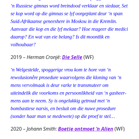
‘n Russiese gimnas word breindood verklaar en siedaar, Set
se kop word op die gimnas se lyf oorgeplant deur ‘n span
Suid-Afrikaanse geneeshere in Moskou in die Kremlin.
Aanvaar die kop en die lyf mekaar? Hoe reageer die medici
daarop? En wat van eie belang? Is dit moontlik en
volhoubaar?
2019 –
Herman Cronjé
:
Die Selle
(WF)
‘n Welgestelde, spoggerige vrou kom te hore van ‘n
rewolusionêre prosedure waarvolgens die kloning van ‘n
mens vervolmaak is deur varke te transmuteer om
uiteindelik die voorkoms en persoonlikheid van ‘n gasheer-
mens aan te neem. Sy is ongelukkig getroud met ‘n
bombastiese narsis, en besluit om die nuwe prosedure
(sonder haar man se medewete) op die proef te stel…
2020 –
Johann Smith
:
Boetie ontmoet ‘n Alien
(WF)