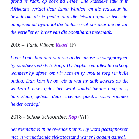
grond te raak, op soek na liefde. Die klassieke stuk is in
Afrikaans vertaal deur Elma Warden, en die regisseur het
besluit om nie te peuter aan die ietwat argaïese teks nie,
aangesien dit bydra tot die fantasie wat ons deur die oë van
die verteller en broer van die boombaron meemaak.
2016 –
Fanie Viljoen
:
Ragel
(F)
Luan Loots hou daarvan om ander mense se weggooigoed
by pandjieswinkels te koop. Hy beplan om alles te verkoop
wanneer hy aftree, om vir hom en sy vrou te sorg vir hulle
oudag. Dan kom hy op iets af wat hy dalk liewers op die
winkelrak moes gelos het, want vandat hierdie ding in sy
huis staan, gebeur daar vreemde goed… soms sommer
helder oordag!
2018 –
Schalk Schoombie
:
Kop
(WF)
Set Niemand is ‘n belowende pianis. Hy word gediagnoseer
met ‘n vernietigende siektetoestand wat sy liggaam aanval.