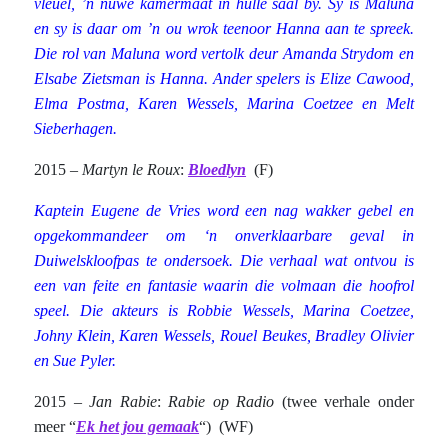
vleuel, ’n nuwe kamermaat in hulle saal by. Sy is Maluna
en sy is daar om ’n ou wrok teenoor Hanna aan te spreek.
Die rol van Maluna word vertolk deur Amanda Strydom en
Elsabe Zietsman is Hanna. Ander spelers is Elize Cawood,
Elma Postma, Karen Wessels, Marina Coetzee en Melt
Sieberhagen.
2015 –
Martyn le Roux
:
Bloedlyn
(F)
Kaptein Eugene de Vries word een nag wakker gebel en
opgekommandeer om ‘n onverklaarbare geval in
Duiwelskloofpas te ondersoek. Die verhaal wat ontvou is
een van feite en fantasie waarin die volmaan die hoofrol
speel. Die akteurs is Robbie Wessels, Marina Coetzee,
Johny Klein, Karen Wessels, Rouel Beukes, Bradley Olivier
en Sue Pyler.
2015 –
Jan Rabie
:
Rabie op Radio
(twee verhale onder
meer “
Ek het jou gemaak
“) (WF)