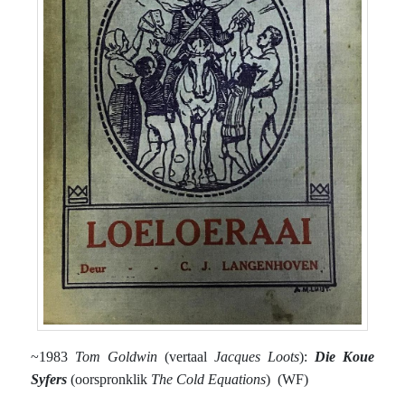
~1983
Tom Goldwin
(vertaal
Jacques Loots
):
Die Koue
Syfers
(oorspronklik
The Cold Equations
) (WF)