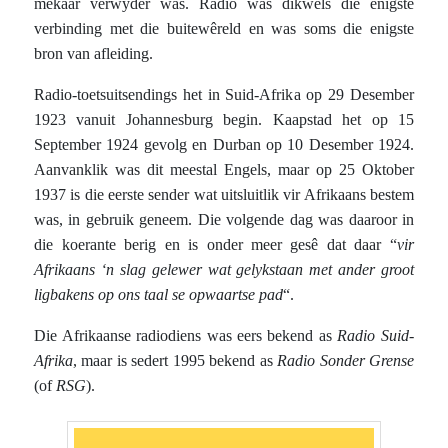
mekaar verwyder was. Radio was dikwels die enigste
verbinding met die buitewêreld en was soms die enigste
bron van afleiding.
Radio-toetsuitsendings het in Suid-Afrika op 29 Desember
1923 vanuit Johannesburg begin. Kaapstad het op 15
September 1924 gevolg en Durban op 10 Desember 1924.
Aanvanklik was dit meestal Engels, maar op 25 Oktober
1937 is die eerste sender wat uitsluitlik vir Afrikaans bestem
was, in gebruik geneem. Die volgende dag was daaroor in
die koerante berig en is onder meer gesê dat daar “
vir
Afrikaans ‘n slag gelewer wat gelykstaan met ander groot
ligbakens op ons taal se opwaartse pad
“.
Die Afrikaanse radiodiens was eers bekend as
Radio Suid-
Afrika
, maar is sedert 1995 bekend as
Radio Sonder Grense
(of
RSG
).