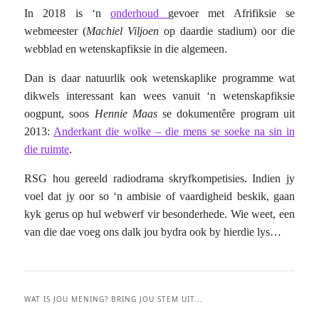
In 2018 is ‘n
onderhoud
gevoer met Afrifiksie se
webmeester (
Machiel Viljoen
op daardie stadium) oor die
webblad en wetenskapfiksie in die algemeen.
Dan is daar natuurlik ook wetenskaplike programme wat
dikwels interessant kan wees vanuit ‘n wetenskapfiksie
oogpunt, soos
Hennie Maas
se dokumentêre program uit
2013:
Anderkant die wolke – die mens se soeke na sin in
die ruimte
.
RSG hou gereeld radiodrama skryfkompetisies. Indien jy
voel dat jy oor so ‘n ambisie of vaardigheid beskik, gaan
kyk gerus op hul webwerf vir besonderhede. Wie weet, een
van die dae voeg ons dalk jou bydra ook by hierdie lys…
WAT IS JOU MENING? BRING JOU STEM UIT...