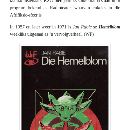
klankkunstenaars. RSG bied jaarliks sulke drama’s aan in ‘n
program bekend as Radioteater, waarvan enkeles in die
Afrifiksie-sfeer is.
In 1957 en later weer in 1971 is
Jan Rabie
se
Hemelblom
weekliks uitgesaai as ‘n vervolgverhaal. (WF)