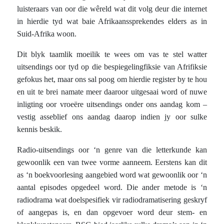
luisteraars van oor die wêreld wat dit volg deur die internet
in hierdie tyd wat baie Afrikaanssprekendes elders as in
Suid-Afrika woon.
Dit blyk taamlik moeilik te wees om vas te stel watter
uitsendings oor tyd op die bespiegelingfiksie van Afrifiksie
gefokus het, maar ons sal poog om hierdie register by te hou
en uit te brei namate meer daaroor uitgesaai word of nuwe
inligting oor vroeëre uitsendings onder ons aandag kom –
vestig asseblief ons aandag daarop indien jy oor sulke
kennis beskik.
Radio-uitsendings oor ‘n genre van die letterkunde kan
gewoonlik een van twee vorme aanneem. Eerstens kan dit
as ‘n boekvoorlesing aangebied word wat gewoonlik oor ‘n
aantal episodes opgedeel word. Die ander metode is ‘n
radiodrama wat doelspesifiek vir radiodramatisering geskryf
of aangepas is, en dan opgevoer word deur stem- en