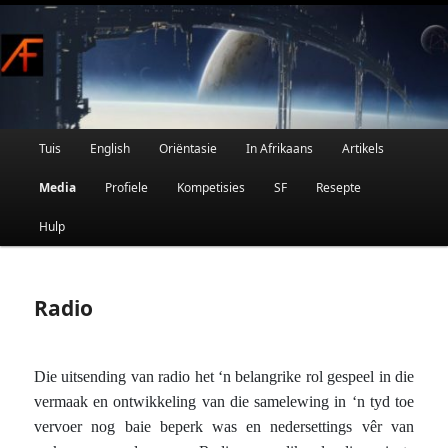
Afrikaanse Wetenskapfiksie en Fantasie
Skip
to
primary
content
Main
Tuis
English
Oriëntasie
In Afrikaans
Artikels
AFRIFIKSIE
menu
Media
Profiele
Kompetisies
SF
Resepte
Hulp
Radio
Die uitsending van radio het ‘n belangrike rol gespeel in die
vermaak en ontwikkeling van die samelewing in ‘n tyd toe
vervoer nog baie beperk was en nedersettings vêr van