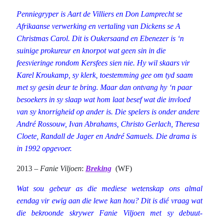
Penniegryper is Aart de Villiers en Don Lamprecht se
Afrikaanse verwerking en vertaling van Dickens se A
Christmas Carol. Dit is Oukersaand en Ebenezer is ‘n
suinige prokureur en knorpot wat geen sin in die
feesvieringe rondom Kersfees sien nie. Hy wil skaars vir
Karel Kroukamp, sy klerk, toestemming gee om tyd saam
met sy gesin deur te bring. Maar dan ontvang hy ‘n paar
besoekers in sy slaap wat hom laat besef wat die invloed
van sy knorrigheid op ander is. Die spelers is onder andere
André Rossouw, Ivan Abrahams, Christo Gerlach, Theresa
Cloete, Randall de Jager en André Samuels. Die drama is
in 1992 opgevoer.
2013 –
Fanie Viljoen
:
Breking
(WF)
Wat sou gebeur as die mediese wetenskap ons almal
eendag vir ewig aan die lewe kan hou? Dit is dié vraag wat
die bekroonde skrywer Fanie Viljoen met sy debuut-