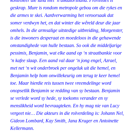
kontroleer die land met ‘n diktatorshand. Provinsies is
geskrap. Mure is rondom metropole gebou om die rykes en
die armes te skei. Aardverwarming het veroorsaak dat
somer verdwyn het, en dat winter die wêreld deur die jaar
omhels. In die armsalige uitstedige uitbreiding, Morgenster,
is die inwoners desperaat en moedeloos in die gehawende
omstandighede van hulle bestaan. So ook die middeljarige
pessimis, Benjamin, wat elke aand op ‘n straatbankie voor
‘n kafee slaap. Een aand val daar ‘n jong engel, Azrael,
met net ‘n wit onderbroek per ongeluk uit die hemel, en
Benjamin help hom onwillekeurig om terug te keer hemel
toe. Maar hierdie reis tussen twee vreemdelinge word
onopsetlik Benjamin se redding van sy bestaan. Benjamin
se verlede word sy hede, sy toekoms verander en sy
menslikheid word bevraagteken. En hy mag nie van Lucy
vergeet nie… Die akteurs in die rolverdeling is: Johann Nel,
Gideon Lombard, Kay Smith, Jana Kruger en Antoinette
Kellermann.