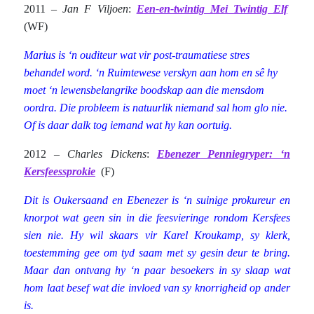
2011 –
Jan F Viljoen
:
Een-en-twintig Mei Twintig Elf
(WF)
Marius is ‘n ouditeur wat vir post-traumatiese stres
behandel word. ‘n Ruimtewese verskyn aan hom en sê hy
moet ‘n lewensbelangrike boodskap aan die mensdom
oordra. Die probleem is natuurlik niemand sal hom glo nie.
Of is daar dalk tog iemand wat hy kan oortuig.
2012 –
Charles Dickens
:
Ebenezer Penniegryper: ‘n
Kersfeessprokie
(F)
Dit is Oukersaand en Ebenezer is ‘n suinige prokureur en
knorpot wat geen sin in die feesvieringe rondom Kersfees
sien nie. Hy wil skaars vir Karel Kroukamp, sy klerk,
toestemming gee om tyd saam met sy gesin deur te bring.
Maar dan ontvang hy ‘n paar besoekers in sy slaap wat
hom laat besef wat die invloed van sy knorrigheid op ander
is.