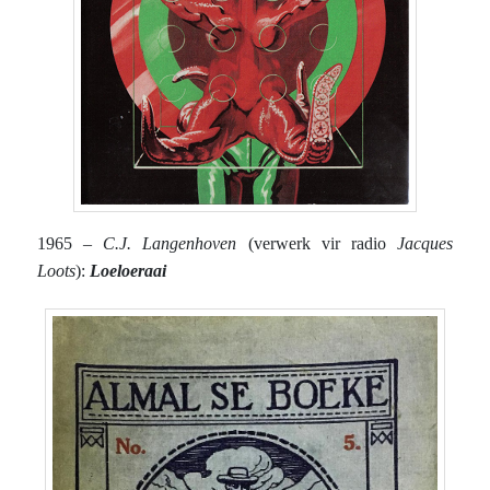
1965 –
C.J. Langenhoven
(verwerk vir radio
Jacques
Loots
):
Loeloeraai