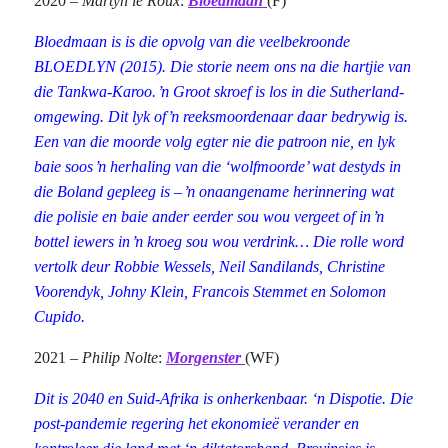
2020 –
Martyn le Roux
:
Bloedmaan
(F)
Bloedmaan is is die opvolg van die veelbekroonde
BLOEDLYN (2015). Die storie neem ons na die hartjie van
die Tankwa-Karoo. ŉ Groot skroef is los in die Sutherland-
omgewing. Dit lyk of ŉ reeksmoordenaar daar bedrywig is.
Een van die moorde volg egter nie die patroon nie, en lyk
baie soos ŉ herhaling van die ‘wolfmoorde’ wat destyds in
die Boland gepleeg is – ŉ onaangename herinnering wat
die polisie en baie ander eerder sou wou vergeet of in ŉ
bottel iewers in ŉ kroeg sou wou verdrink… Die rolle word
vertolk deur Robbie Wessels, Neil Sandilands, Christine
Voorendyk, Johny Klein, Francois Stemmet en Solomon
Cupido.
2021 –
Philip Nolte
:
Morgenster
(WF)
Dit is 2040 en Suid-Afrika is onherkenbaar. ‘n Dispotie. Die
post-pandemie regering het ekonomieë verander en