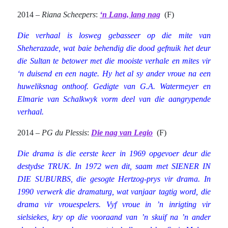
2014 –
Riana Scheepers
:
‘n Lang, lang nag
(F)
Die verhaal is losweg gebasseer op die mite van
Sheherazade, wat baie behendig die dood gefnuik het deur
die Sultan te betower met die mooiste verhale en mites vir
‘n duisend en een nagte. Hy het al sy ander vroue na een
huweliksnag onthoof. Gedigte van G.A. Watermeyer en
Elmarie van Schalkwyk vorm deel van die aangrypende
verhaal.
2014 –
PG du Plessis
:
Die nag van Legio
(F)
Die drama is die eerste keer in 1969 opgevoer deur die
destydse TRUK. In 1972 wen dit, saam met SIENER IN
DIE SUBURBS, die gesogte Hertzog-prys vir drama. In
1990 verwerk die dramaturg, wat vanjaar tagtig word, die
drama vir vrouespelers. Vyf vroue in ’n inrigting vir
sielsiekes, kry op die vooraand van ’n skuif na ’n ander