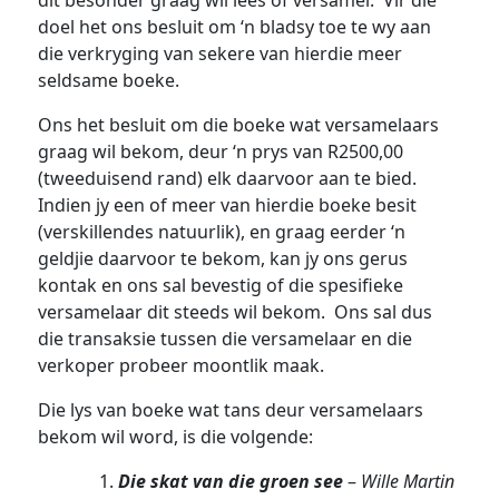
dit besonder graag wil lees of versamel. Vir dié
doel het ons besluit om ‘n bladsy toe te wy aan
die verkryging van sekere van hierdie meer
seldsame boeke.
Ons het besluit om die boeke wat versamelaars
graag wil bekom, deur ‘n prys van R2500,00
(tweeduisend rand) elk daarvoor aan te bied.
Indien jy een of meer van hierdie boeke besit
(verskillendes natuurlik), en graag eerder ‘n
geldjie daarvoor te bekom, kan jy ons gerus
kontak en ons sal bevestig of die spesifieke
versamelaar dit steeds wil bekom. Ons sal dus
die transaksie tussen die versamelaar en die
verkoper probeer moontlik maak.
Die lys van boeke wat tans deur versamelaars
bekom wil word, is die volgende:
Die skat van die groen see
–
Wille Martin