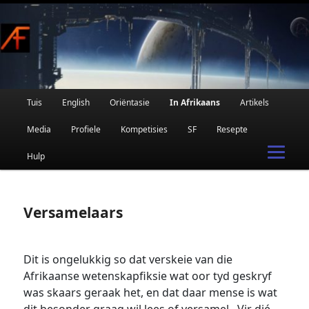
Afrikaanse Wetenskapfiksie en Fantasie
Skip
to
primary
content
Main
Tuis
English
Oriëntasie
In Afrikaans
Artikels
AFRIFIKSIE
menu
Media
Profiele
Kompetisies
SF
Resepte
Hulp
Versamelaars
Dit is ongelukkig so dat verskeie van die
Afrikaanse wetenskapfiksie wat oor tyd geskryf
was skaars geraak het, en dat daar mense is wat