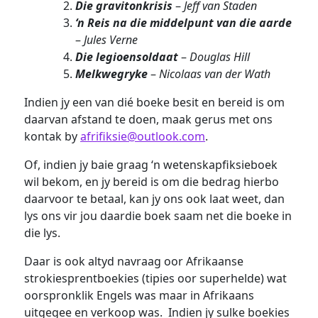
Die gravitonkrisis
–
Jeff van Staden
‘n Reis na die middelpunt van die aarde
–
Jules Verne
Die legioensoldaat
–
Douglas Hill
Melkwegryke
–
Nicolaas van der Wath
Indien jy een van dié boeke besit en bereid is om
daarvan afstand te doen, maak gerus met ons
kontak by
afrifiksie
@outlook.com
.
Of, indien jy baie graag ‘n wetenskapfiksieboek
wil bekom, en jy bereid is om die bedrag hierbo
daarvoor te betaal, kan jy ons ook laat weet, dan
lys ons vir jou daardie boek saam net die boeke in
die lys.
Daar is ook altyd navraag oor Afrikaanse
strokiesprentboekies (tipies oor superhelde) wat
oorspronklik Engels was maar in Afrikaans
uitgegee en verkoop was. Indien jy sulke boekies