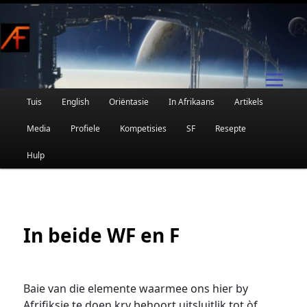
Afrikaanse Wetenskapfiksie en Fantasie
Skip
to
primary
content
Main
Tuis
English
Oriëntasie
In Afrikaans
Artikels
AFRIFIKSIE
menu
Media
Profiele
Kompetisies
SF
Resepte
Hulp
In beide WF en F
Baie van die elemente waarmee ons hier by
Afrifiksie te doen kry behoort uitsluitlik tot òf