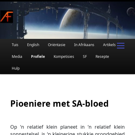
Afrikaanse Wetenskapfiksie en Fantasie
Skip
to
primary
content
Main
Tuis
English
Oriëntasie
In Afrikaans
Artikels
AFRIFIKSIE
menu
Media
Profiele
Kompetisies
SF
Resepte
Hulp
Pioeniere met SA-bloed
Op ‘n relatief klein planeet in ‘n relatief klein
sonnestelsel, is ‘n kleinerige stukkie grondgebied