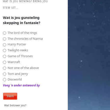
WAT IS JOU MENING? BRING JOU
STEM UIT...
Wat is jou gunsteling
skepping in fantasie?
The lord of the rings
The chronicles of Narnia
Harry Potter
Twilight-reeks
Game of Thrones
Warcraft
Not one of the above
Tom and Jerry
Discworld
Voeg 'n ander antwoord by
Wat betower jou?