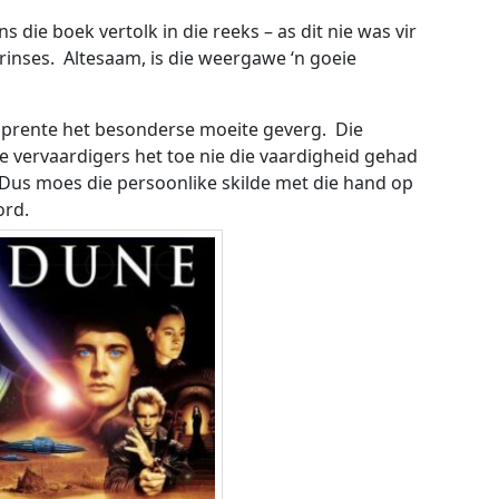
ens die boek vertolk in die reeks – as dit nie was vir
rinses. Altesaam, is die weergawe ‘n goeie
olprente het besonderse moeite geverg. Die
e vervaardigers het toe nie die vaardigheid gehad
e. Dus moes die persoonlike skilde met die hand op
word.