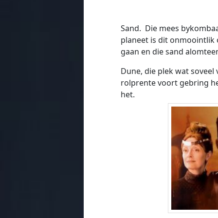
Sand. Die mees bykombaar
planeet is dit onmoointli
gaan en die sand alomtee
Dune, die plek wat soveel
rolprente voort gebring he
het.