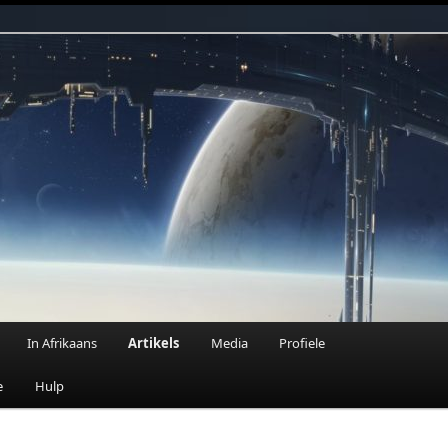
n Fantasie
In Afrikaans
Artikels
Media
Profiele
e
Hulp