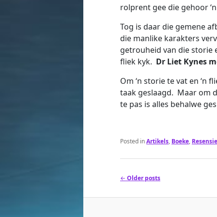
rolprent gee die gehoor ‘
Tog is daar die gemene afb
die manlike karakters verv
getrouheid van die storie
fliek kyk.
Dr Liet Kynes 
Om ‘n storie te vat en ‘n fl
taak geslaagd. Maar om d
te pas is alles behalwe ge
Posted in
Artikels
,
Boeke
,
Resensi
Post
←
Older posts
navigation