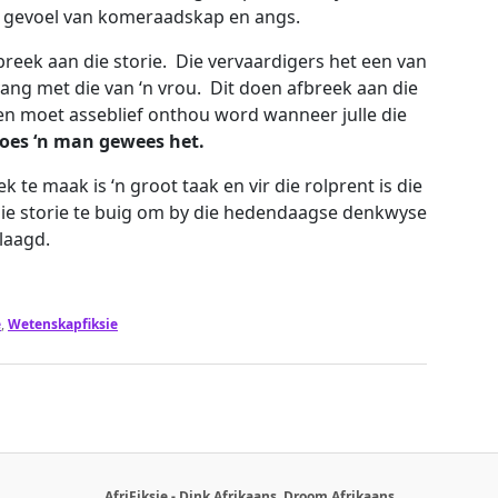
n gevoel van komeraadskap en angs.
reek aan die storie. Die vervaardigers het een van
ang met die van ‘n vrou. Dit doen afbreek aan die
 en moet asseblief onthou word wanneer julle die
moes ‘n man gewees het.
iek te maak is ‘n groot taak en vir die rolprent is die
ie storie te buig om by die hedendaagse denkwyse
slaagd.
e
,
Wetenskapfiksie
AfriFiksie - Dink Afrikaans, Droom Afrikaans