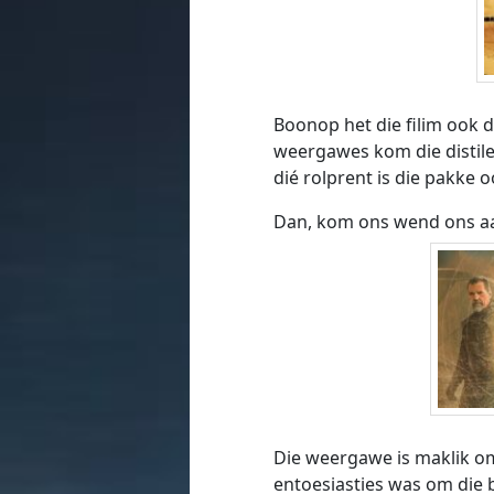
Boonop het die filim ook 
weergawes kom die distil
dié rolprent is die pakke 
Dan, kom ons wend ons aan
Die weergawe is maklik om 
entoesiasties was om die b