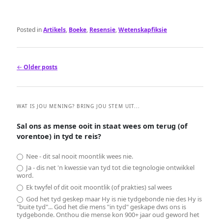
Posted in
Artikels
,
Boeke
,
Resensie
,
Wetenskapfiksie
Post
←
Older posts
navigation
WAT IS JOU MENING? BRING JOU STEM UIT...
Sal ons as mense ooit in staat wees om terug (of
vorentoe) in tyd te reis?
Nee - dit sal nooit moontlik wees nie.
Ja - dis net 'n kwessie van tyd tot die tegnologie ontwikkel
word.
Ek twyfel of dit ooit moontlik (of prakties) sal wees
God het tyd geskep maar Hy is nie tydgebonde nie des Hy is
"buite tyd"... God het die mens "in tyd" geskape dws ons is
tydgebonde. Onthou die mense kon 900+ jaar oud geword het