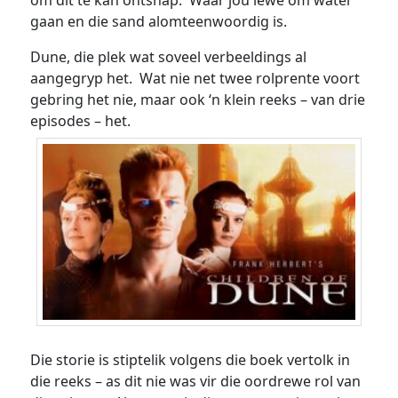
om dit te kan ontsnap. Waar jou lewe om water
gaan en die sand alomteenwoordig is.
Dune, die plek wat soveel verbeeldings al
aangegryp het. Wat nie net twee rolprente voort
gebring het nie, maar ook ‘n klein reeks – van drie
episodes – het.
Die storie is stiptelik volgens die boek vertolk in
die reeks – as dit nie was vir die oordrewe rol van