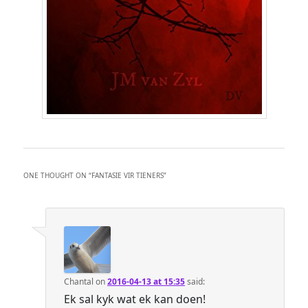
ONE THOUGHT ON “
FANTASIE VIR TIENERS
”
Chantal
on
2016-04-13 at 15:35
said:
Ek sal kyk wat ek kan doen!