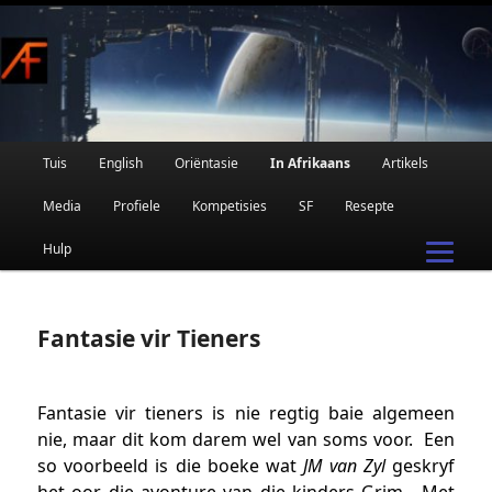
Afrikaanse Wetenskapfiksie en Fantasie
Skip
to
primary
content
Main
Tuis
English
Oriëntasie
In Afrikaans
Artikels
AFRIFIKSIE
menu
Media
Profiele
Kompetisies
SF
Resepte
Hulp
Fantasie vir Tieners
Fantasie vir tieners is nie regtig baie algemeen
nie, maar dit kom darem wel van soms voor. Een
so voorbeeld is die boeke wat
JM van Zyl
geskryf