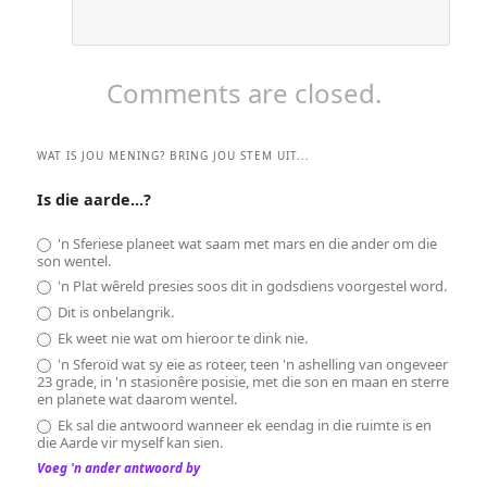
Comments are closed.
WAT IS JOU MENING? BRING JOU STEM UIT...
Is die aarde...?
'n Sferiese planeet wat saam met mars en die ander om die
son wentel.
'n Plat wêreld presies soos dit in godsdiens voorgestel word.
Dit is onbelangrik.
Ek weet nie wat om hieroor te dink nie.
'n Sferoïd wat sy eie as roteer, teen 'n ashelling van ongeveer
23 grade, in 'n stasionêre posisie, met die son en maan en sterre
en planete wat daarom wentel.
Ek sal die antwoord wanneer ek eendag in die ruimte is en
die Aarde vir myself kan sien.
Voeg 'n ander antwoord by