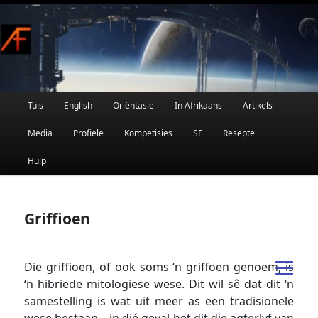
Afrikaanse Wetenskapfiksie en Fantasie
Skip
to
primary
content
Main
Tuis
English
Oriëntasie
In Afrikaans
Artikels
AFRIFIKSIE
menu
Media
Profiele
Kompetisies
SF
Resepte
Hulp
Griffioen
Die griffioen, of ook soms ‘n griffoen genoem, is
‘n hibriede mitologiese wese. Dit wil sê dat dit ‘n
samestelling is wat uit meer as een tradisionele