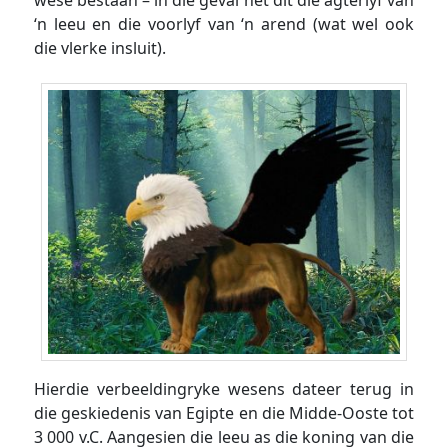
wese bestaan – in dié geval het dit die agterlyf van
‘n leeu en die voorlyf van ‘n arend (wat wel ook
die vlerke insluit).
Hierdie verbeeldingryke wesens dateer terug in
die geskiedenis van Egipte en die Midde-Ooste tot
3 000 v.C. Aangesien die leeu as die koning van die