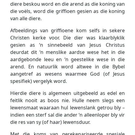
diere beskou word en die arend as die koning van
die voëls, word die griffioen gesien as die koning
van alle diere.
Afbeeldings van griffioene kom selfs in sekere
Christen kerke voor. Die dier was klaarblyklik
gesien as ‘n sinnebeeld van Jesus Christus
deurdat dit ‘n menslike aardse wese het in die
aardgebonde leeu en ‘n geestelike wese in die
arend. En natuurlik word altwee in die Bybel
aangetref as wesens waarmee God (of Jesus
spesifiek) vergelyk word.
Hierdie diere is algemeen uitgebeeld as edel en
feitlik nooit as boos nie. Hulle neem slegs een
lewensmaat waaraan hul lewenslank getrou bly –
indien een sterf sal die ander ‘n alleenloper bly vir
die res van sy (of haar) lewensduur.
Met die koms van gerekenariseerde spesiale