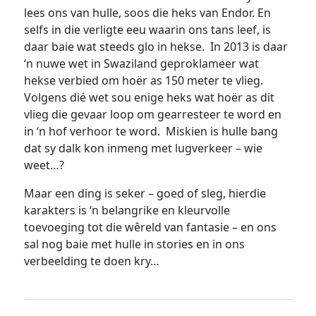
lees ons van hulle, soos die heks van Endor. En
selfs in die verligte eeu waarin ons tans leef, is
daar baie wat steeds glo in hekse. In 2013 is daar
‘n nuwe wet in Swaziland geproklameer wat
hekse verbied om hoër as 150 meter te vlieg.
Volgens dié wet sou enige heks wat hoër as dit
vlieg die gevaar loop om gearresteer te word en
in ‘n hof verhoor te word. Miskien is hulle bang
dat sy dalk kon inmeng met lugverkeer – wie
weet…?
Maar een ding is seker – goed of sleg, hierdie
karakters is ‘n belangrike en kleurvolle
toevoeging tot die wêreld van fantasie – en ons
sal nog baie met hulle in stories en in ons
verbeelding te doen kry…