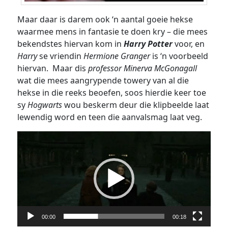
Maar daar is darem ook ‘n aantal goeie hekse
waarmee mens in fantasie te doen kry – die mees
bekendstes hiervan kom in
Harry Potter
voor, en
Harry
se vriendin
Hermione Granger
is ‘n voorbeeld
hiervan. Maar dis
professor Minerva McGonagall
wat die mees aangrypende towery van al die
hekse in die reeks beoefen, soos hierdie keer toe
sy
Hogwarts
wou beskerm deur die klipbeelde laat
lewendig word en teen die aanvalsmag laat veg.
Video
Player
00:00
00:18