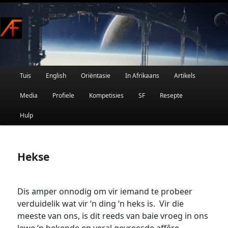
Afrikaanse Wetenskapfiksie en Fantasie
Skip
to
primary
content
Main
Tuis
English
Oriëntasie
In Afrikaans
Artikels
AFRIFIKSIE
menu
Media
Profiele
Kompetisies
SF
Resepte
Hulp
Hekse
Dis amper onnodig om vir iemand te probeer
verduidelik wat vir ‘n ding ‘n heks is. Vir die
meeste van ons, is dit reeds van baie vroeg in ons