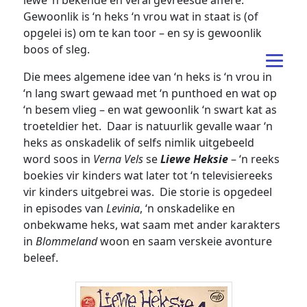
lewe ‘n bekende en veral gevreesde affêre.
Gewoonlik is ‘n heks ‘n vrou wat in staat is (of
opgelei is) om te kan toor – en sy is gewoonlik
boos of sleg.
Die mees algemene idee van ‘n heks is ‘n vrou in
‘n lang swart gewaad met ‘n punthoed en wat op
‘n besem vlieg – en wat gewoonlik ‘n swart kat as
troeteldier het. Daar is natuurlik gevalle waar ‘n
heks as onskadelik of selfs nimlik uitgebeeld
word soos in
Verna Vels
se
Liewe Heksie
– ‘n reeks
boekies vir kinders wat later tot ‘n televisiereeks
vir kinders uitgebrei was. Die storie is opgedeel
in episodes van
Levinia
, ‘n onskadelike en
onbekwame heks, wat saam met ander karakters
in
Blommeland
woon en saam verskeie avonture
beleef.