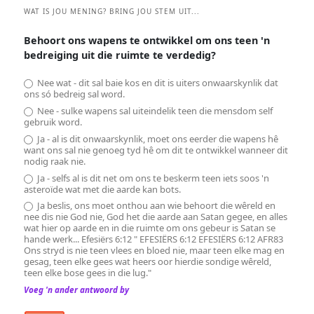
WAT IS JOU MENING? BRING JOU STEM UIT...
Behoort ons wapens te ontwikkel om ons teen 'n
bedreiging uit die ruimte te verdedig?
Nee wat - dit sal baie kos en dit is uiters onwaarskynlik dat
ons só bedreig sal word.
Nee - sulke wapens sal uiteindelik teen die mensdom self
gebruik word.
Ja - al is dit onwaarskynlik, moet ons eerder die wapens hê
want ons sal nie genoeg tyd hê om dit te ontwikkel wanneer dit
nodig raak nie.
Ja - selfs al is dit net om ons te beskerm teen iets soos 'n
asteroïde wat met die aarde kan bots.
Ja beslis, ons moet onthou aan wie behoort die wêreld en
nee dis nie God nie, God het die aarde aan Satan gegee, en alles
wat hier op aarde en in die ruimte om ons gebeur is Satan se
hande werk... Efesiërs 6:12 " EFESIËRS 6:12 EFESIËRS 6:12 AFR83
Ons stryd is nie teen vlees en bloed nie, maar teen elke mag en
gesag, teen elke gees wat heers oor hierdie sondige wêreld,
teen elke bose gees in die lug."
Voeg 'n ander antwoord by