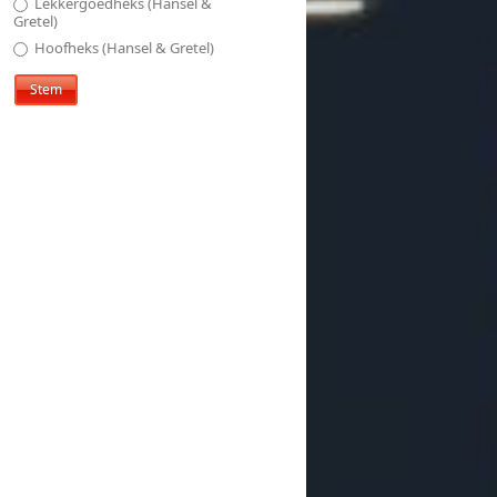
Lekkergoedheks (Hansel &
Gretel)
Hoofheks (Hansel & Gretel)