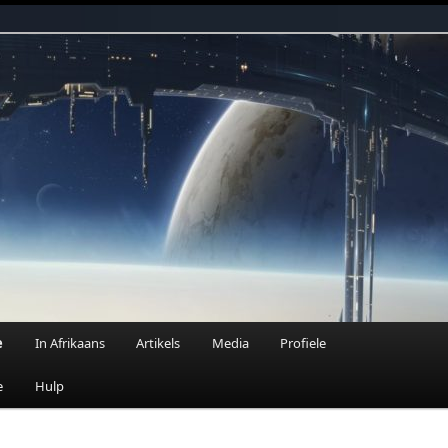
n Fantasie
e
In Afrikaans
Artikels
Media
Profiele
e
Hulp