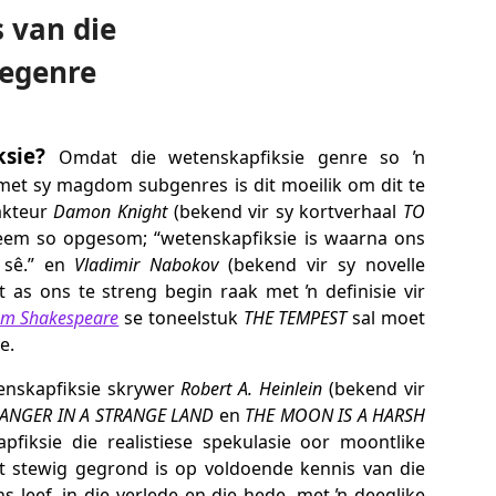
 van die
iegenre
sie?
Omdat die wetenskapfiksie genre so ŉ
met sy magdom subgenres is dit moeilik om dit te
dakteur
Damon Knight
(bekend vir sy kortverhaal
TO
leem so opgesom; “wetenskapfiksie is waarna ons
 sê.” en
Vladimir Nabokov
(bekend vir sy novelle
t as ons te streng begin raak met ŉ definisie vir
am Shakespeare
se toneelstuk
THE TEMPEST
sal moet
e.
enskapfiksie skrywer
Robert A. Heinlein
(bekend vir
ANGER IN A STRANGE LAND
en
THE MOON IS A HARSH
apfiksie die realistiese spekulasie oor moontlike
t stewig gegrond is op voldoende kennis van die
s leef, in die verlede en die hede, met ŉ deeglike