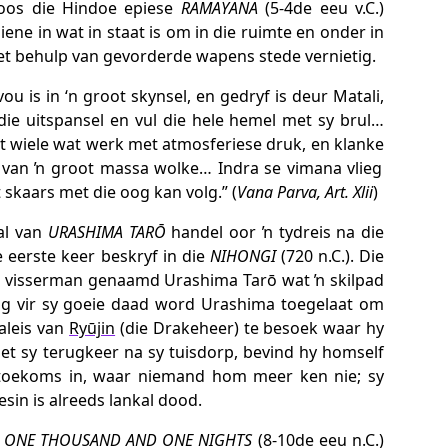
soos die Hindoe epiese
RAMAYANA
(5-4de eeu v.C.)
iene in wat in staat is om in die ruimte en onder in
met behulp van gevorderde wapens stede vernietig.
vou is in
‘n groot
skynsel,
en
gedryf is deur
Matali
,
die
uitspansel
en vul die
hele hemel
met sy
brul…
t
wiele
wat werk met
atmosferiese
druk, en klanke
 van ŉ groot
massa wolke…
Indra
se
vimana
vlieg
t skaars met
die oog
kan volg
.
” (
Vana
Parva
, Art.
Xlii
)
al van
URASHIMA TARŌ
handel oor ŉ tydreis na die
 eerste keer beskryf in die
NIHONGI
(720 n.C.). Die
ng visserman genaamd Urashima Tarō wat ŉ skilpad
ng vir sy goeie daad word Urashima toegelaat om
aleis van
Ryūjin
(die Drakeheer) te besoek waar hy
Met sy terugkeer na sy tuisdorp, bevind hy homself
e toekoms in, waar niemand hom meer ken nie; sy
gesin is alreeds lankal dood.
e
ONE THOUSAND AND ONE NIGHTS
(8-10de eeu n.C.)