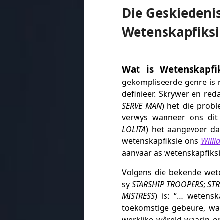
Die Geskiedenis
Wetenskapfiks
Wat is Wetenskapfik
gekompliseerde genre is 
definieer. Skrywer en re
SERVE MAN
) het die prob
verwys wanneer ons dit
LOLITA
) het aangevoer da
wetenskapfiksie ons
Willi
aanvaar as wetenskapfiksi
Volgens die bekende wet
sy
STARSHIP TROOPERS
;
STR
MISTRESS
) is: “… wetensk
toekomstige gebeure, wa
werklike wêreld waarin on