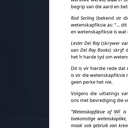
begrip van die aard en be
Rod Serling
(bekend vir di
wetenskapfiksie as: “… dit
en wetenskapfiksie is wat
Lester Del Ray
(skrywer van
van
Del Ray Books
) skryf
het ŉ harde tyd om wetensk
Dit is vir hierdie rede da
is vir die wetenskapfiksie
geen perke het nie.
Volgens die uitlatings v
ons met bevrediging die v
“Wetenskapfiksie of
WF
is 
toekomstige wetenskaplike, 
maak ook gebruik van kreat