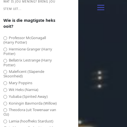
WAT IS JOU MENING? BRING JOU
STEM UIT...
Wie is die magtigste heks
ooit?
Professor McGonagall
(Harry Potter)
Hermione Granger (Harry
Potter)
Bellatrix Lestrange (Harry
Potter)
Maleficent (Slapende
Skoonheid)
Mary Poppins
Wit Heks (Narnia)
Yubaba (Spirited Away)
Koningin Bavmorda (Willow)
Theodora (uit Towenaar van
Oz)
Lamia (hoofheks Stardust)