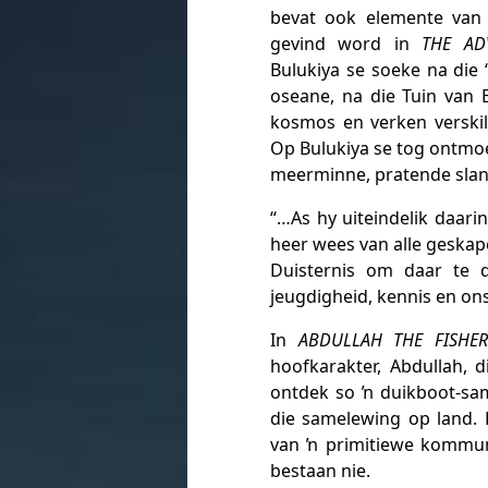
bevat ook elemente van 
gevind word in
THE AD
Bulukiya se soeke na die 
oseane, na die Tuin van 
kosmos en verken verskill
Op Bulukiya se tog ontmoe
meerminne, pratende sla
“…As hy uiteindelik daarin
heer wees van alle geskap
Duisternis om daar te 
jeugdigheid, kennis en ons
In
ABDULLAH THE FISHE
hoofkarakter, Abdullah,
ontdek so ŉ duikboot-sa
die samelewing op land. 
van ŉ primitiewe kommun
bestaan nie.