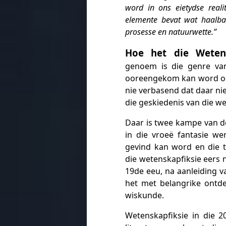
word in ons eietydse reali
elemente bevat wat haalba
prosesse en natuurwette.”
Hoe het die Wetens
genoem is die genre van
ooreengekom kan word oor 
nie verbasend dat daar ni
die geskiedenis van die we
Daar is twee kampe van de
in die vroeë fantasie w
gevind kan word en die 
die wetenskapfiksie eers 
19de eeu, na aanleiding 
het met belangrike ontde
wiskunde.
Wetenskapfiksie in die 