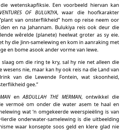
die wetenskapfiksie. Een voorbeeld hiervan kan
VENTURES OF BULUKIYA
, waar die hoofkarakter
“plant van onsterflikheid” hom op reise neem oor
Eden en na Jahannam. Bulukiya reis ook deur die
ende wêrelde (planete) heelwat groter as sy eie.
t hy die Jinn-samelewing en kom in aanraking met
nge en bome asook ander vorme van lewe.
 slaag om die ring te kry, sal hy nie net alleen die
e wesens nie, maar kan hy ook reis na die Land van
drink van die Lewende Fontein, wat skoonheid,
terflikheid gee.”
RMAN
en
ABDULLAH THE MERMAN
, ontwikkel die
 die vermoë om onder die water asem te haal en
melewing wat ‘n omgekeerde weerspieëling is van
Hierdie onderwater-samelewing is die uitbeelding
isme waar konsepte soos geld en klere glad nie