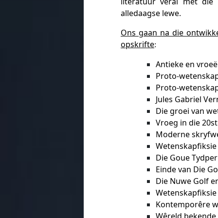
literatuur veral met di
alledaagse lewe.
Ons gaan na die ontwikke
opskrifte
:
Antieke en vroe
Proto-wetenskap
Proto-wetenskap
Jules Gabriel Ve
Die groei van wet
Vroeg in die 20st
Moderne skryfw
Wetenskapfiksie 
Die Goue Tydper
Einde van Die G
Die Nuwe Golf en
Wetenskapfiksie i
Kontemporêre we
Wêreld bekende t