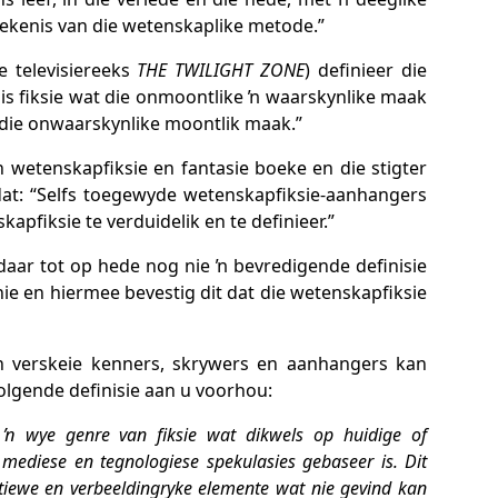
tekenis van die wetenskaplike metode.”
e televisiereeks
THE TWILIGHT ZONE
) definieer die
 is fiksie wat die onmoontlike ŉ waarskynlike maak
 die onwaarskynlike moontlik maak.”
 wetenskapfiksie en fantasie boeke en die stigter
 dat: “Selfs toegewyde wetenskapfiksie-aanhangers
apfiksie te verduidelik en te definieer.”
t daar tot op hede nog nie ŉ bevredigende definisie
 nie en hiermee bevestig dit dat die wetenskapfiksie
an verskeie kenners, skrywers en aanhangers kan
olgende definisie aan u voorhou:
ŉ wye genre van fiksie wat dikwels op huidige of
mediese en tegnologiese spekulasies gebaseer is. Dit
iewe en verbeeldingryke elemente wat nie gevind kan