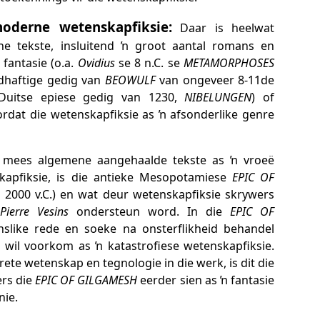
oderne wetenskapfiksie:
Daar is heelwat
e tekste, insluitend ŉ groot aantal romans en
fantasie (o.a.
Ovidius
se 8 n.C. se
METAMORPHOSES
dhaftige gedig van
BEOWULF
van ongeveer 8-11de
-Duitse epiese gedig van 1230,
NIBELUNGEN
) of
rdat die wetenskapfiksie as ŉ afsonderlike genre
n mees algemene aangehaalde tekste as ŉ vroeë
kapfiksie, is die antieke Mesopotamiese
EPIC OF
2000 v.C.) en wat deur wetenskapfiksie skrywers
Pierre Vesins
ondersteun word. In die
EPIC OF
like rede en soeke na onsterflikheid behandel
 wil voorkom as ŉ katastrofiese wetenskapfiksie.
te wetenskap en tegnologie in die werk, is dit die
rs die
EPIC OF GILGAMESH
eerder sien as ŉ fantasie
nie.