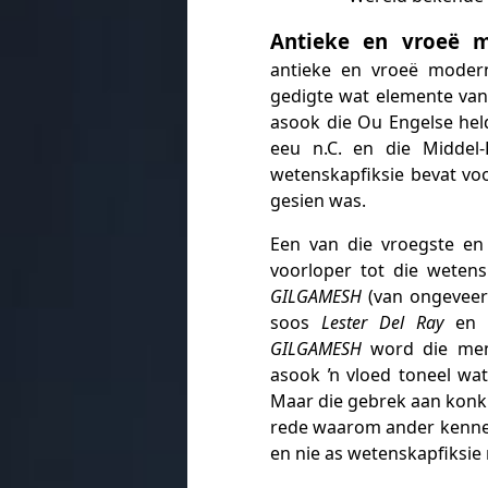
Antieke en vroeë m
antieke en vroeë modern
gedigte wat elemente van 
asook die Ou Engelse hel
eeu n.C. en die Middel
wetenskapfiksie bevat voo
gesien was.
Een van die vroegste e
voorloper tot die wetens
GILGAMESH
(van ongeveer 
soos
Lester Del Ray
en
GILGAMESH
word die mens
asook ŉ vloed toneel wat
Maar die gebrek aan konkre
rede waarom ander kenne
en nie as wetenskapfiksie 