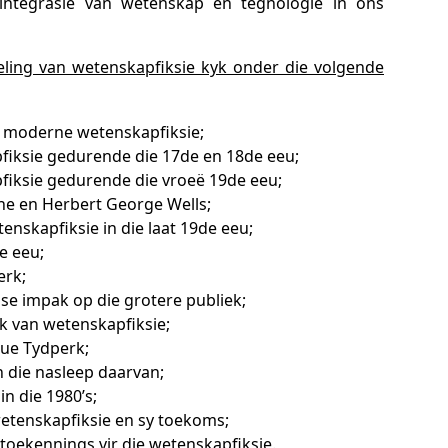
e integrasie van wetenskap en tegnologie in ons
ling van wetenskapfiksie kyk onder die volgende
ë moderne wetenskapfiksie;
fiksie gedurende die 17de en 18de eeu;
fiksie gedurende die vroeë 19de eeu;
rne en Herbert George Wells;
enskapfiksie in die laat 19de eeu;
e eeu;
erk;
se impak op die grotere publiek;
k van wetenskapfiksie;
oue Tydperk;
 die nasleep daarvan;
n die 1980’s;
tenskapfiksie en sy toekoms;
oekennings vir die wetenskapfiksie.