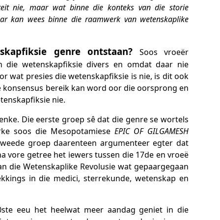
teit nie, maar wat binne die konteks van die storie
ar kan wees binne die raamwerk van wetenskaplike
kapfiksie genre ontstaan?
Soos vroeër
 die wetenskapfiksie divers en omdat daar nie
wat presies die wetenskapfiksie is nie, is dit ook
e konsensus bereik kan word oor die oorsprong en
tenskapfiksie nie.
nke. Die eerste groep sê dat die genre se wortels
erke soos die Mesopotamiese
EPIC OF GILGAMESH
tweede groep daarenteen argumenteer egter dat
na vore getree het iewers tussen die 17de en vroeë
van die Wetenskaplike Revolusie wat gepaargegaan
kkings in die medici, sterrekunde, wetenskap en
20ste eeu het heelwat meer aandag geniet in die