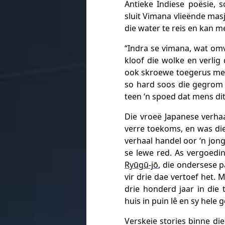
Antieke Indiese poësie, 
sluit Vimana vlieënde masj
die water te reis en kan 
“
Indra
se
vimana
, wat om
kloof die wolke
en
verlig 
ook
skroewe
toegerus me
so hard soos
die gegrom
teen
‘n spoed
dat mens di
Die vroeë Japanese verha
verre toekoms, en was die
verhaal handel oor ‘n jo
se lewe red. As vergoedi
Ryūgū-jō
, die ondersese p
vir drie dae vertoef het. 
drie honderd jaar in di
huis in puin lê en sy hele 
Verskeie stories binne di