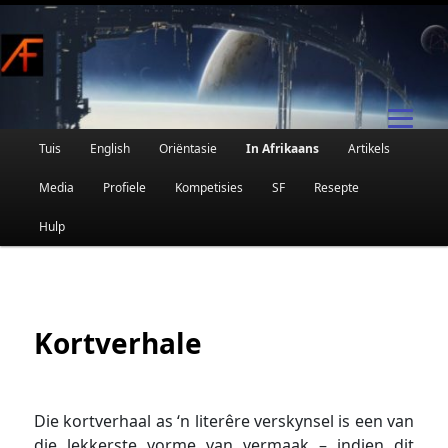
Afrikaanse Wetenskapfiksie en Fantasie
Skip
to
primary
content
Main
Tuis
English
Oriëntasie
In Afrikaans
Artikels
AFRIFIKSIE
menu
Media
Profiele
Kompetisies
SF
Resepte
Hulp
Kortverhale
Die kortverhaal as ‘n literêre verskynsel is een van
die lekkerste vorme van vermaak – indien dit