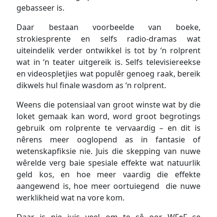
gebasseer is.
Daar bestaan voorbeelde van boeke,
strokiesprente en selfs radio-dramas wat
uiteindelik verder ontwikkel is tot by ‘n rolprent
wat in ‘n teater uitgereik is. Selfs televisiereekse
en videospletjies wat populêr genoeg raak, bereik
dikwels hul finale wasdom as ‘n rolprent.
Weens die potensiaal van groot winste wat by die
loket gemaak kan word, word groot begrotings
gebruik om rolprente te vervaardig – en dit is
nêrens meer ooglopend as in fantasie of
wetenskapfiksie nie. Juis die skepping van nuwe
wêrelde verg baie spesiale effekte wat natuurlik
geld kos, en hoe meer vaardig die effekte
aangewend is, hoe meer oortuiegend die nuwe
werklikheid wat na vore kom.