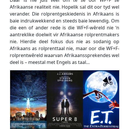
Daar is nie juis veel om te sê oor WF+F se
Afrikaanse realiteit nie. Hopelik sal dit oor tyd wel
verander. Die rolprentgeskiedenis in Afrikaans is
baie indrukwekkend en steeds baie lewendig. Om
die een of ander rede is die WF+F-wêreld nie ‘n
aantreklike doelwit vir Afrikaanse rolprentmakers
nie. Hierdie deel fokus dus nie as sodanig op
Afrikaans as rolprenttaal nie, maar oor die WF+F-
rolprentwêreld waarvan Afrikaanssprekendes wel
deel is – meestal met Engels as taal…