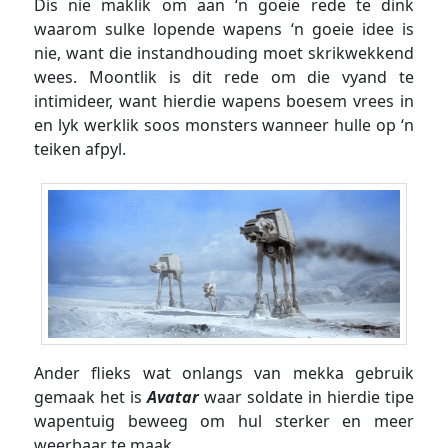
Dis nie maklik om aan ‘n goeie rede te dink
waarom sulke lopende wapens ‘n goeie idee is
nie, want die instandhouding moet skrikwekkend
wees. Moontlik is dit rede om die vyand te
intimideer, want hierdie wapens boesem vrees in
en lyk werklik soos monsters wanneer hulle op ‘n
teiken afpyl.
Ander flieks wat onlangs van mekka gebruik
gemaak het is
Avatar
waar soldate in hierdie tipe
wapentuig beweeg om hul sterker en meer
weerbaar te maak.