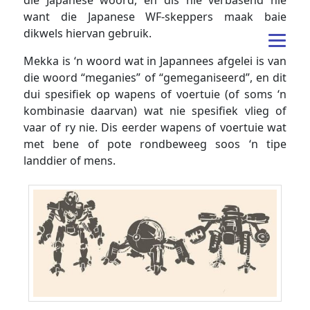
die Japanese woord, en dis nie verbasend nie
want die Japanese WF-skeppers maak baie
dikwels hiervan gebruik.
Mekka is ‘n woord wat in Japannees afgelei is van
die woord “meganies” of “gemeganiseerd”, en dit
dui spesifiek op wapens of voertuie (of soms ‘n
kombinasie daarvan) wat nie spesifiek vlieg of
vaar of ry nie. Dis eerder wapens of voertuie wat
met bene of pote rondbeweeg soos ‘n tipe
landdier of mens.