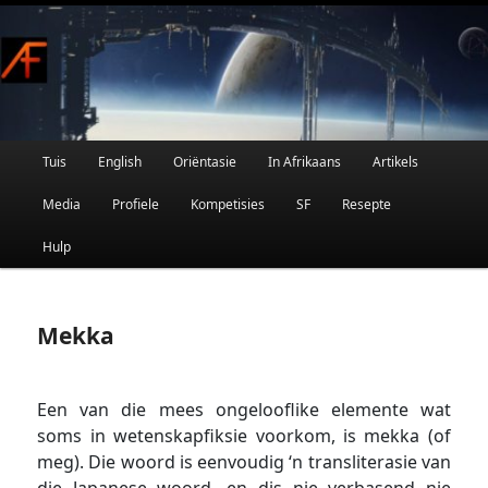
Afrikaanse Wetenskapfiksie en Fantasie
Skip
to
primary
content
Main
Tuis
English
Oriëntasie
In Afrikaans
Artikels
AFRIFIKSIE
menu
Media
Profiele
Kompetisies
SF
Resepte
Hulp
Mekka
Een van die mees ongelooflike elemente wat
soms in wetenskapfiksie voorkom, is mekka (of
meg). Die woord is eenvoudig ‘n transliterasie van