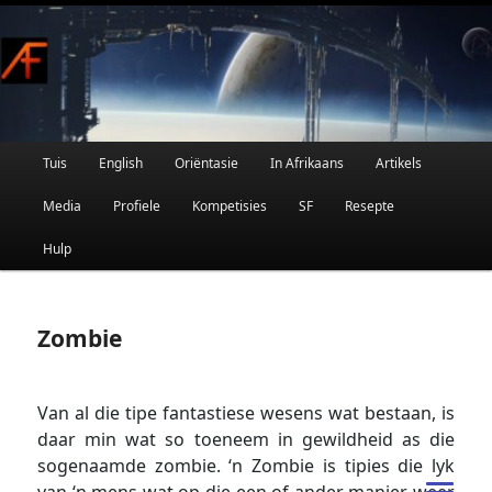
Afrikaanse Wetenskapfiksie en Fantasie
Skip
to
primary
content
Main
Tuis
English
Oriëntasie
In Afrikaans
Artikels
AFRIFIKSIE
menu
Media
Profiele
Kompetisies
SF
Resepte
Hulp
Zombie
Van al die tipe fantastiese wesens wat bestaan, is
daar min wat so toeneem in gewildheid as die
sogenaamde zombie. ‘n Zombie is tipies die lyk