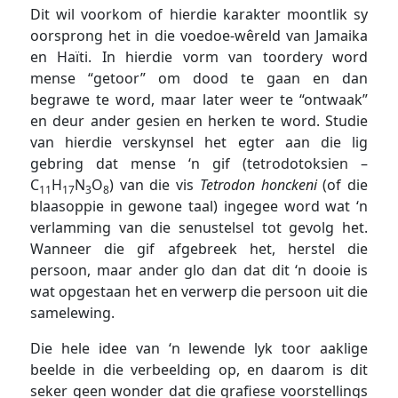
Dit wil voorkom of hierdie karakter moontlik sy
oorsprong het in die voedoe-wêreld van Jamaika
en Haïti. In hierdie vorm van toordery word
mense “getoor” om dood te gaan en dan
begrawe te word, maar later weer te “ontwaak”
en deur ander gesien en herken te word. Studie
van hierdie verskynsel het egter aan die lig
gebring dat mense ‘n gif (tetrodotoksien –
C
H
N
O
) van die vis
Tetrodon honckeni
(of die
11
17
3
8
blaasoppie in gewone taal) ingegee word wat ‘n
verlamming van die senustelsel tot gevolg het.
Wanneer die gif afgebreek het, herstel die
persoon, maar ander glo dan dat dit ‘n dooie is
wat opgestaan het en verwerp die persoon uit die
samelewing.
Die hele idee van ‘n lewende lyk toor aaklige
beelde in die verbeelding op, en daarom is dit
seker geen wonder dat die grafiese voorstellings