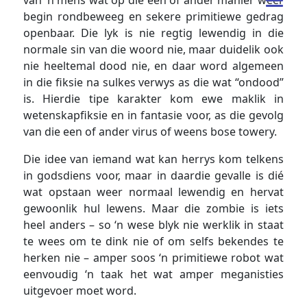
van ‘n mens wat op die een of ander manier weer
begin rondbeweeg en sekere primitiewe gedrag
openbaar. Die lyk is nie regtig lewendig in die
normale sin van die woord nie, maar duidelik ook
nie heeltemal dood nie, en daar word algemeen
in die fiksie na sulkes verwys as die wat “ondood”
is. Hierdie tipe karakter kom ewe maklik in
wetenskapfiksie en in fantasie voor, as die gevolg
van die een of ander virus of weens bose towery.
Die idee van iemand wat kan herrys kom telkens
in godsdiens voor, maar in daardie gevalle is dié
wat opstaan weer normaal lewendig en hervat
gewoonlik hul lewens. Maar die zombie is iets
heel anders – so ‘n wese blyk nie werklik in staat
te wees om te dink nie of om selfs bekendes te
herken nie – amper soos ‘n primitiewe robot wat
eenvoudig ‘n taak het wat amper meganisties
uitgevoer moet word.