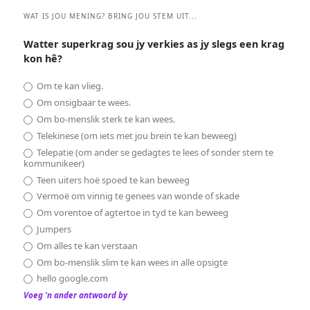
WAT IS JOU MENING? BRING JOU STEM UIT...
Watter superkrag sou jy verkies as jy slegs een krag
kon hê?
Om te kan vlieg.
Om onsigbaar te wees.
Om bo-menslik sterk te kan wees.
Telekinese (om iets met jou brein te kan beweeg)
Telepatie (om ander se gedagtes te lees of sonder stem te
kommunikeer)
Teen uiters hoë spoed te kan beweeg
Vermoë om vinnig te genees van wonde of skade
Om vorentoe of agtertoe in tyd te kan beweeg
Jumpers
Om alles te kan verstaan
Om bo-menslik slim te kan wees in alle opsigte
hello google.com
Voeg 'n ander antwoord by