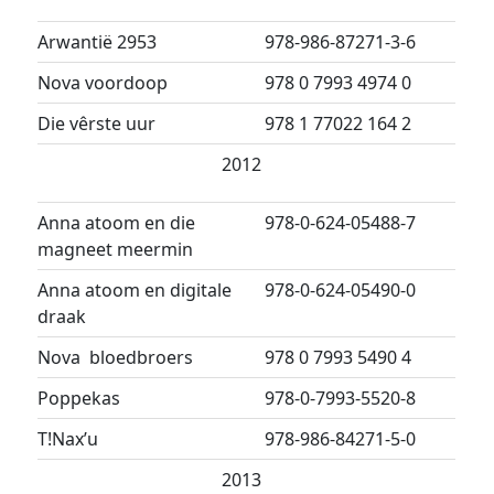
Arwantië 2953
978-986-87271-3-6
Nova voordoop
978 0 7993 4974 0
Die vêrste uur
978 1 77022 164 2
2012
Anna atoom en die
978-0-624-05488-7
magneet meermin
Anna atoom en digitale
978-0-624-05490-0
draak
Nova bloedbroers
978 0 7993 5490 4
Poppekas
978-0-7993-5520-8
T!Nax’u
978-986-84271-5-0
2013