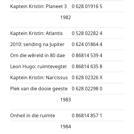
Kaptein Kristin: Planeet 3
0 628 01916 5
1982
Kaptein Kristin: Atlantis
0 528 02282 4
2010: sending na Jupiter
0 624 01864 4
Om die wêreld in 80 dae
0 86814 539 4
Leon Hugo: ruimtevegter
0 86814 635 8
Kaptein Kristin: Narcissus
0 628 02326 X
Plek van die dooie geeste
0 628 02298 0
1983
Onheil in die ruimte
0 86814 857 1
1984