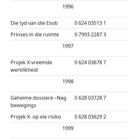
1996
Die tyd van die Esob
0 624 03513 1
Prinses in die ruimte
0 7993 2287 3
1997
Projek X-vreemde
0 624 03678 7
werklikheid
1998
Geheime dossiere –Nag
0 628 03728 7
bewegings
Projek X- op eie risiko
0 628 03629 2
1999