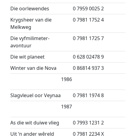
Die oorlewendes
0 7959 0025 2
Krygsheer van die
0 7981 1752 4
Melkweg
Die vyfmilimeter-
0 7981 1725 7
avontuur
Die wit planeet
0 628 02478 9
Winter van die Nova
0 86814 937 3
1986
Slagvleuel oor Veynaa
0 7981 1974 8
1987
As die wit duiwe vlieg
0 7993 1231 2
Uit ‘n ander wêreld
0 7981 2234 X