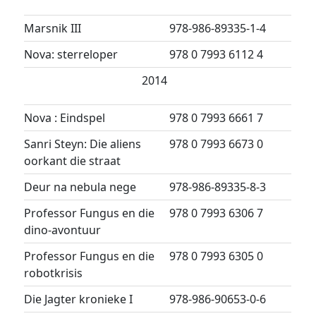
Marsnik III
978-986-89335-1-4
Nova: sterreloper
978 0 7993 6112 4
2014
Nova : Eindspel
978 0 7993 6661 7
Sanri Steyn: Die aliens
978 0 7993 6673 0
oorkant die straat
Deur na nebula nege
978-986-89335-8-3
Professor Fungus en die
978 0 7993 6306 7
dino-avontuur
Professor Fungus en die
978 0 7993 6305 0
robotkrisis
Die Jagter kronieke I
978-986-90653-0-6