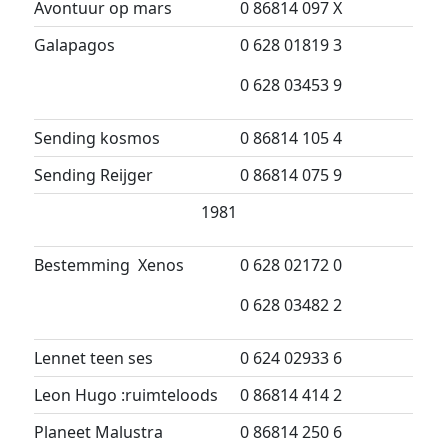
Avontuur op mars
0 86814 097 X
Galapagos
0 628 01819 3
0 628 03453 9
Sending kosmos
0 86814 105 4
Sending Reijger
0 86814 075 9
1981
Bestemming Xenos
0 628 02172 0
0 628 03482 2
Lennet teen ses
0 624 02933 6
Leon Hugo :ruimteloods
0 86814 414 2
Planeet Malustra
0 86814 250 6