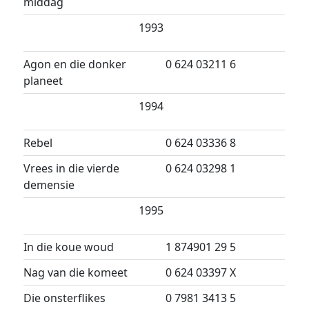
middag
1993
Agon en die donker
0 624 03211 6
planeet
1994
Rebel
0 624 03336 8
Vrees in die vierde
0 624 03298 1
demensie
1995
In die koue woud
1 874901 29 5
Nag van die komeet
0 624 03397 X
Die onsterflikes
0 7981 3413 5