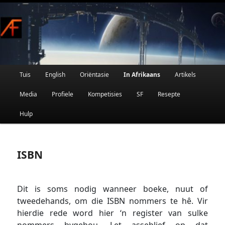
Afrikaanse Wetenskapfiksie en Fantasie
Skip
to
primary
content
Main
Tuis
English
Oriëntasie
In Afrikaans
Artikels
AFRIFIKSIE
menu
Media
Profiele
Kompetisies
SF
Resepte
Hulp
ISBN
Dit is soms nodig wanneer boeke, nuut of
tweedehands, om die ISBN nommers te hê. Vir
hierdie rede word hier ‘n register van sulke