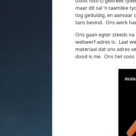
(soos foto’s) gebreek tyde
maar dit sal ‘n taamlike ty
tog geduldig, en aanvaar 
tans bevind. Ons werk har
Ons gaan egter steeds na 
webwerf-adres is. Laat we
materiaal dat ons adres ve
dood is nie. Ons het soos 