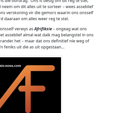
ns die oordrag. Ons is besig om dit reg te stel,
d neem om dit alles uit te sorteer – wees asseblief
ons verskoning vir die gemors waarin ons onsself
d daaraan om alles weer reg te stel.
onsself verwys as
Afrifiksie
– ongeag wat ons
et asseblief almal wat dalk mag belangstel in ons
rander het – maar dat ons definitief nie weg of
‘n feniks uit die as uit opgestaan…