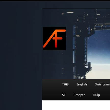
Afrikaanse Wetenskapfiksie e
Skip
to
primary
content
AFRIFIKSIE
Main
Tuis
English
Oriëntasie
menu
SF
Resepte
Hulp