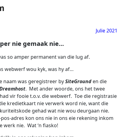
m
Julie 2021
mper nie gemaak nie…
was so amper permanent van die lug af.
ns webwerf wou kyk, was hy af…
se naam was geregistreer by
SiteGround
en die
Dreamhost
. Met ander woorde, ons het twee
ad vir fooie t.o.v. die webwerf. Toe die registrasie
die kredietkaart nie verwerk word nie, want die
ekuriteitskode gehad wat nie wou deurgaan nie.
e-pos-adres kon ons nie in ons eie rekening inkom
 werk nie. Wat ‘n fiasko!