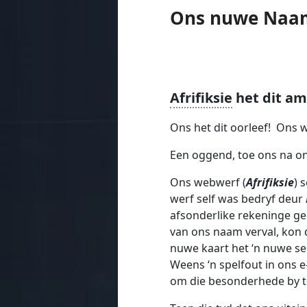
Ons nuwe Naa
Afrifiksie
het dit a
Ons het dit oorleef! Ons 
Een oggend, toe ons na o
Ons webwerf (
Afrifiksie
) 
werf self was bedryf deur
afsonderlike rekeninge geh
van ons naam verval, kon 
nuwe kaart het ‘n nuwe s
Weens ‘n spelfout in ons 
om die besonderhede by te