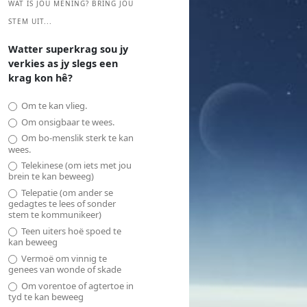
WAT IS JOU MENING? BRING JOU
STEM UIT...
Watter superkrag sou jy
verkies as jy slegs een
krag kon hê?
Om te kan vlieg.
Om onsigbaar te wees.
Om bo-menslik sterk te kan
wees.
Telekinese (om iets met jou
brein te kan beweeg)
Telepatie (om ander se
gedagtes te lees of sonder
stem te kommunikeer)
Teen uiters hoë spoed te
kan beweeg
Vermoë om vinnig te
genees van wonde of skade
Om vorentoe of agtertoe in
tyd te kan beweeg