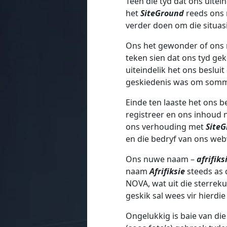
Teen die tyd dat ons uitei
het
SiteGround
reeds ons n
verder doen om die situasi
Ons het gewonder of ons m
teken sien dat ons tyd gek
uiteindelik het ons besluit
geskiedenis was om somme
Einde ten laaste het ons
registreer en ons inhoud 
ons verhouding met
Site
en die bedryf van ons we
Ons nuwe naam –
afrifik
naam
Afrifiksie
steeds as
NOVA, wat uit die sterreku
geskik sal wees vir hierdi
Ongelukkig is baie van die