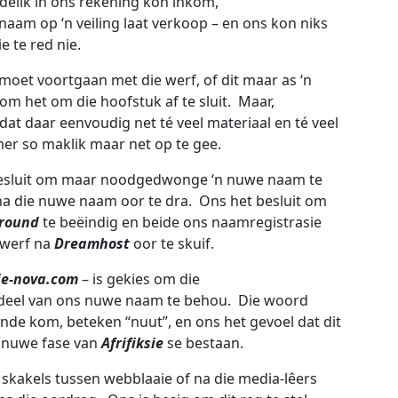
ndelik in ons rekening kon inkom,
aam op ‘n veiling laat verkoop – en ons kon niks
e te red nie.
oet voortgaan met die werf, of dit maar as ‘n
om het om die hoofstuk af te sluit. Maar,
 dat daar eenvoudig net té veel materiaal en té veel
r so maklik maar net op te gee.
 besluit om maar noodgedwonge ‘n nuwe naam te
na die nuwe naam oor te dra. Ons het besluit om
Ground
te beëindig en beide ons naamregistrasie
bwerf na
Dreamhost
oor te skuif.
sie-nova.com
– is gekies om die
 deel van ons nuwe naam te behou. Die woord
nde kom, beteken “nuut”, en ons het gevoel dat dit
e nuwe fase van
Afrifiksie
se bestaan.
 skakels tussen webblaaie of na die media-lêers