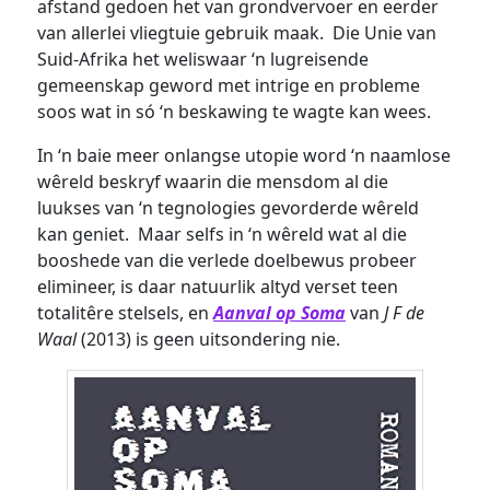
afstand gedoen het van grondvervoer en eerder
van allerlei vliegtuie gebruik maak. Die Unie van
Suid-Afrika het weliswaar ‘n lugreisende
gemeenskap geword met intrige en probleme
soos wat in só ‘n beskawing te wagte kan wees.
In ‘n baie meer onlangse utopie word ‘n naamlose
wêreld beskryf waarin die mensdom al die
luukses van ‘n tegnologies gevorderde wêreld
kan geniet. Maar selfs in ‘n wêreld wat al die
booshede van die verlede doelbewus probeer
elimineer, is daar natuurlik altyd verset teen
totalitêre stelsels, en
Aanval op Soma
van
J F de
Waal
(2013) is geen uitsondering nie.