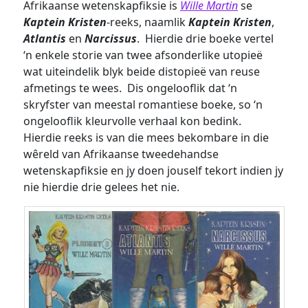
Afrikaanse wetenskapfiksie is
Wille Martin
se
Kaptein Kristen
-reeks, naamlik
Kaptein Kristen
,
Atlantis
en
Narcissus
. Hierdie drie boeke vertel
‘n enkele storie van twee afsonderlike utopieë
wat uiteindelik blyk beide distopieë van reuse
afmetings te wees. Dis ongelooflik dat ‘n
skryfster van meestal romantiese boeke, so ‘n
ongelooflik kleurvolle verhaal kon bedink.
Hierdie reeks is van die mees bekombare in die
wêreld van Afrikaanse tweedehandse
wetenskapfiksie en jy doen jouself tekort indien jy
nie hierdie drie gelees het nie.