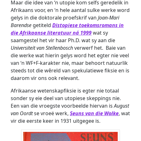
Maar die idee van ‘n utopie kom selfs geredelik in
Afrikaans voor, en ‘n hele aantal sulke werke word
gelys in die doktorale proefskrif van
Joan-Mari
Barendse
getiteld
Distopiese toekomsromans in
die Afrikaanse literatuur ná 1999
wat sy
saamgestel het vir haar Ph.D. wat sy aan die
Universiteit van Stellenbosch
verwerf het. Baie van
die werke wat hierin gelys word het egter nie veel
van ‘n WF+F-karakter nie, maar behoort natuurlik
steeds tot die wêreld van spekulatiewe fiksie en is
daarom vir ons ook relevant.
Afrikaanse wetenskapfiksie is egter nie totaal
sonder sy eie deel van utopiese skeppings nie.
Een van die vroegste voorbeelde hiervan is
August
van Oordt
se vroeë werk,
Seuns van die Wolke
, wat
vir die eerste keer in 1931 uitgegee is.