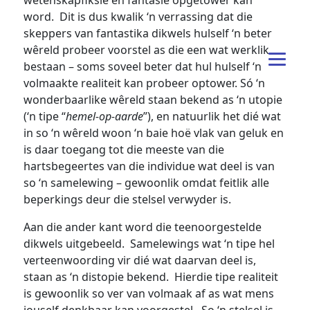
wetenskapfiksie en fantasie opgetower kan
word. Dit is dus kwalik ‘n verrassing dat die
skeppers van fantastika dikwels hulself ‘n beter
wêreld probeer voorstel as die een wat werklik
bestaan – soms soveel beter dat hul hulself ‘n
volmaakte realiteit kan probeer optower. Só ‘n
wonderbaarlike wêreld staan bekend as ‘n utopie
(‘n tipe “
hemel-op-aarde
”), en natuurlik het dié wat
in so ‘n wêreld woon ‘n baie hoë vlak van geluk en
is daar toegang tot die meeste van die
hartsbegeertes van die individue wat deel is van
so ‘n samelewing – gewoonlik omdat feitlik alle
beperkings deur die stelsel verwyder is.
Aan die ander kant word die teenoorgestelde
dikwels uitgebeeld. Samelewings wat ‘n tipe hel
verteenwoording vir dié wat daarvan deel is,
staan as ‘n distopie bekend. Hierdie tipe realiteit
is gewoonlik so ver van volmaak af as wat mens