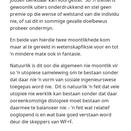
jouself denkbaar kan voorgestel. So ‘n stelsel is
gewoonlik uiters onderdrukkend en stel geen
premie op die wense of welstand van die individu
nie, of sal dit in sommige gevalle doelbewus
probeer ondermyn.
En beide van hierdie twee moontlikhede kom
maar al te gereeld in wetenskapfiksie voor en tot
‘n mindere mate ook in fantasie.
Natuurlik is dit oor die algemeen nie moontlik vir
so ‘n utopiese samelewing om te bestaan sonder
dat daar nie ‘n vorm van sosiale ingenieurswese
toegepas word nie. Dit is natuurlik ‘n feit dat vele
utopieë nie werklik kan bestaan sonder dat daar
ooreenkomstige distopieë moet bestaan om
daarmee te balanseer nie – ‘n feit wat relatief
ooglopend is en wat baie goed verstaan word
deur die skeppers van WF+F.