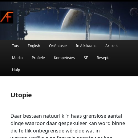
Afrikaanse Wetenskapfiksie en Fantasie
Skip
to
primary
content
Main
Tuis
English
Oriëntasie
In Afrikaans
Artikels
AFRIFIKSIE
menu
Media
Profiele
Kompetisies
SF
Resepte
Hulp
Utopie
Daar bestaan natuurlik ‘n haas grenslose aantal
dinge waaroor daar gespekuleer kan word binne
die feitlik onbegrensde wêrelde wat in