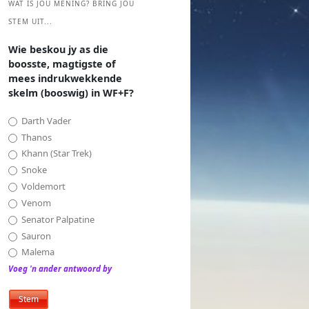
WAT IS JOU MENING? BRING JOU
STEM UIT...
Wie beskou jy as die
boosste, magtigste of
mees indrukwekkende
skelm (booswig) in WF+F?
Darth Vader
Thanos
Khann (Star Trek)
Snoke
Voldemort
Venom
Senator Palpatine
Sauron
Malema
Voeg 'n ander antwoord by