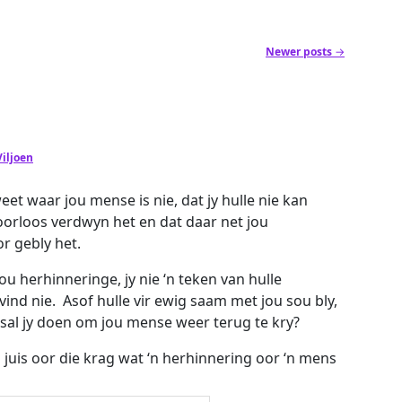
Newer posts
→
iljoen
weet waar jou mense is nie, dat jy hulle nie kan
oorloos verdwyn het en dat daar net jou
r gebly het.
jou herhinneringe, jy nie ‘n teken van hulle
nd nie. Asof hulle vir ewig saam met jou sou bly,
sal jy doen om jou mense weer terug te kry?
juis oor die krag wat ‘n herhinnering oor ‘n mens