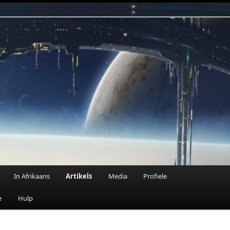
n Fantasie
In Afrikaans
Artikels
Media
Profiele
e
Hulp