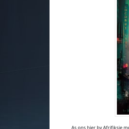
As ons hier by Afrifiksie m