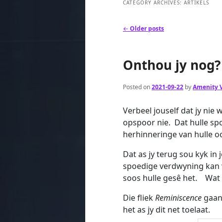
CATEGORY ARCHIVES:
ARTIKELS
Post
←
Older posts
navigation
Onthou jy nog?
Posted on
2021-09-22
by
Amenity V
Verbeel jouself dat jy nie 
opspoor nie. Dat hulle sp
herhinneringe van hulle oo
Dat as jy terug sou kyk in 
spoedige verdwyning kan vi
soos hulle gesê het. Wat 
Die fliek
Reminiscence
gaan 
het as jy dit net toelaat.