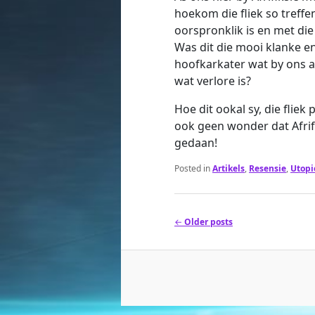
hoekom die fliek so treff
oorspronklik is en met die
Was dit die mooi klanke e
hoofkarkater wat by ons a
wat verlore is?
Hoe dit ookal sy, die fliek
ook geen wonder dat Afrifik
gedaan!
Posted in
Artikels
,
Resensie
,
Utopi
Post
←
Older posts
navigation