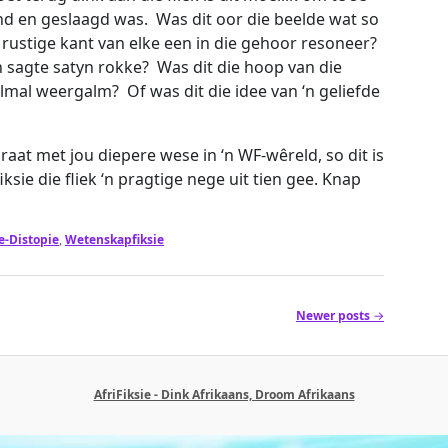
end en geslaagd was. Was dit oor die beelde wat so
 rustige kant van elke een in die gehoor resoneer?
n sagte satyn rokke? Was dit die hoop van die
lmal weergalm? Of was dit die idee van ‘n geliefde
 praat met jou diepere wese in ‘n WF-wêreld, so dit is
sie die fliek ‘n pragtige nege uit tien gee. Knap
e-Distopie
,
Wetenskapfiksie
Newer posts
→
AfriFiksie - Dink Afrikaans, Droom Afrikaans