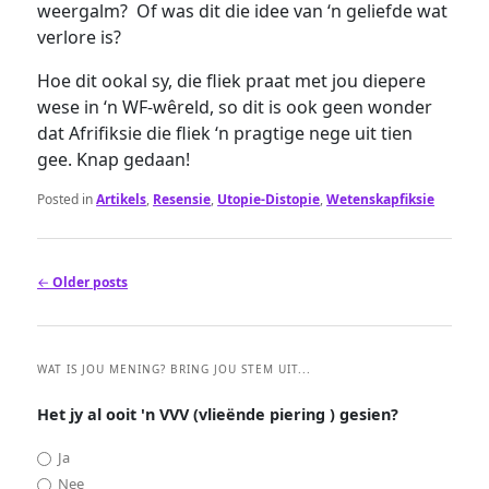
weergalm? Of was dit die idee van ‘n geliefde wat
verlore is?
Hoe dit ookal sy, die fliek praat met jou diepere
wese in ‘n WF-wêreld, so dit is ook geen wonder
dat Afrifiksie die fliek ‘n pragtige nege uit tien
gee. Knap gedaan!
Posted in
Artikels
,
Resensie
,
Utopie-Distopie
,
Wetenskapfiksie
Post
←
Older posts
navigation
WAT IS JOU MENING? BRING JOU STEM UIT...
Het jy al ooit 'n VVV (vlieënde piering ) gesien?
Ja
Nee