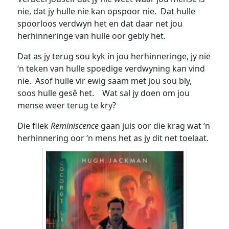
nie, dat jy hulle nie kan opspoor nie. Dat hulle
spoorloos verdwyn het en dat daar net jou
herhinneringe van hulle oor gebly het.
Dat as jy terug sou kyk in jou herhinneringe, jy nie
‘n teken van hulle spoedige verdwyning kan vind
nie. Asof hulle vir ewig saam met jou sou bly,
soos hulle gesê het. Wat sal jy doen om jou
mense weer terug te kry?
Die fliek
Reminiscence
gaan juis oor die krag wat ‘n
herhinnering oor ‘n mens het as jy dit net toelaat.