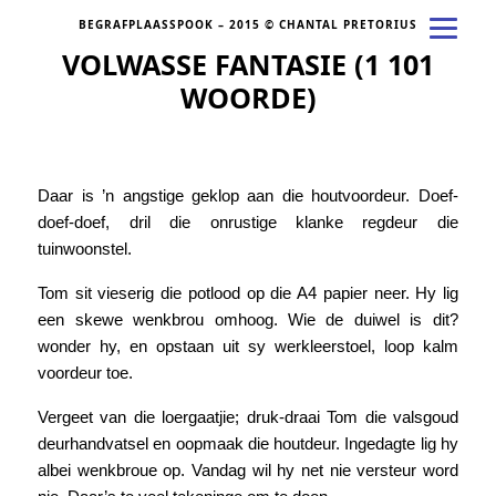
BEGRAFPLAASSPOOK – 2015 © CHANTAL PRETORIUS
VOLWASSE FANTASIE (1 101
WOORDE)
Daar is ’n angstige geklop aan die houtvoordeur. Doef-
doef-doef, dril die onrustige klanke regdeur die
tuinwoonstel.
Tom sit vieserig die potlood op die A4 papier neer. Hy lig
een skewe wenkbrou omhoog. Wie de duiwel is dit?
wonder hy, en opstaan uit sy werkleerstoel, loop kalm
voordeur toe.
Vergeet van die loergaatjie; druk-draai Tom die valsgoud
deurhandvatsel en oopmaak die houtdeur. Ingedagte lig hy
albei wenkbroue op. Vandag wil hy net nie versteur word