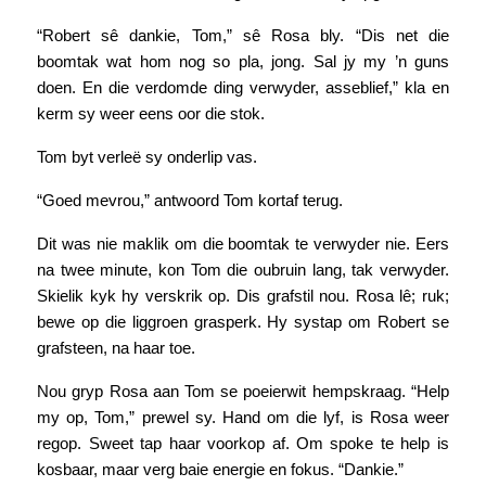
“Robert sê dankie, Tom,” sê Rosa bly. “Dis net die
boomtak wat hom nog so pla, jong. Sal jy my ’n guns
doen. En die verdomde ding verwyder, asseblief,” kla en
kerm sy weer eens oor die stok.
Tom byt verleë sy onderlip vas.
“Goed mevrou,” antwoord Tom kortaf terug.
Dit was nie maklik om die boomtak te verwyder nie. Eers
na twee minute, kon Tom die oubruin lang, tak verwyder.
Skielik kyk hy verskrik op. Dis grafstil nou. Rosa lê; ruk;
bewe op die liggroen grasperk. Hy systap om Robert se
grafsteen, na haar toe.
Nou gryp Rosa aan Tom se poeierwit hempskraag. “Help
my op, Tom,” prewel sy. Hand om die lyf, is Rosa weer
regop. Sweet tap haar voorkop af. Om spoke te help is
kosbaar, maar verg baie energie en fokus. “Dankie.”