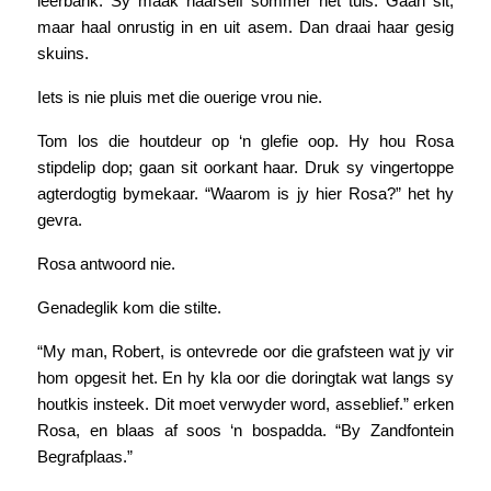
leerbank. Sy maak haarself sommer net tuis. Gaan sit,
maar haal onrustig in en uit asem. Dan draai haar gesig
skuins.
Iets is nie pluis met die ouerige vrou nie.
Tom los die houtdeur op ‘n glefie oop. Hy hou Rosa
stipdelip dop; gaan sit oorkant haar. Druk sy vingertoppe
agterdogtig bymekaar. “Waarom is jy hier Rosa?” het hy
gevra.
Rosa antwoord nie.
Genadeglik kom die stilte.
“My man, Robert, is ontevrede oor die grafsteen wat jy vir
hom opgesit het. En hy kla oor die doringtak wat langs sy
houtkis insteek. Dit moet verwyder word, asseblief.” erken
Rosa, en blaas af soos ‘n bospadda. “By Zandfontein
Begrafplaas.”