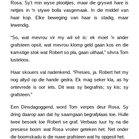
Rosa. Sy’t min wyse plooitjies, maar die gryswit hare is
netjies in ‘n stywe bolla vasgemaak. In die middel van
haar kop. Elke beweging van haar is stadig, maar
lewendig.
“So, wat mevrou vir my wil sê is: ek moet ’n ander
grafsteen opsit, wat mevrou klomp geld gaan kos en die
kamstige stok wat Robert so pla, gaan uithaal,” sêvra Tom
lusteloos.
Haar skouers val nadenkend. “Presies, ja. Robert het my
nog altyd op die hande gedra. Ek mag seker kla, as hy
ontevrede is oor iets. Dit was sy begrafnis; sy kis; sy
grafsteen.”
Een Dinsdagoggend, word Tom verpes deur Rosa. Sy
dring daarop aan dat hy saamgaan begrafplaas toe. Hulle
twee besoek toe Robert se graf. Verbaas tuur hy na die
presiese boom wat Rosa vroëer geteken het. Net onder
die boomskadu is die nuwe grafsteen wat hy opgesit het.