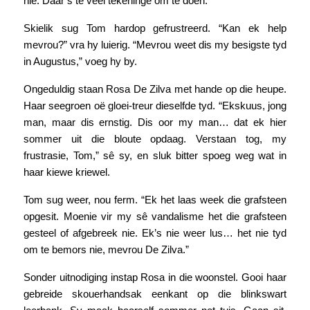
nie. Daar’s te veel tekeninge om te doen.
Skielik sug Tom hardop gefrustreerd. “Kan ek help
mevrou?” vra hy luierig. “Mevrou weet dis my besigste tyd
in Augustus,” voeg hy by.
Ongeduldig staan Rosa De Zilva met hande op die heupe.
Haar seegroen oë gloei-treur dieselfde tyd. “Ekskuus, jong
man, maar dis ernstig. Dis oor my man… dat ek hier
sommer uit die bloute opdaag. Verstaan tog, my
frustrasie, Tom,” sê sy, en sluk bitter spoeg weg wat in
haar kiewe kriewel.
Tom sug weer, nou ferm. “Ek het laas week die grafsteen
opgesit. Moenie vir my sê vandalisme het die grafsteen
gesteel of afgebreek nie. Ek’s nie weer lus… het nie tyd
om te bemors nie, mevrou De Zilva.”
Sonder uitnodiging instap Rosa in die woonstel. Gooi haar
gebreide skouerhandsak eenkant op die blinkswart