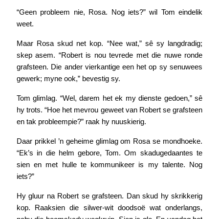
“Geen probleem nie, Rosa. Nog iets?” wil Tom eindelik
weet.
Maar Rosa skud net kop. “Nee wat,” sê sy langdradig;
skep asem. “Robert is nou tevrede met die nuwe ronde
grafsteen. Die ander vierkantige een het op sy senuwees
gewerk; myne ook,” bevestig sy.
Tom glimlag. “Wel, darem het ek my dienste gedoen,” sê
hy trots. “Hoe het mevrou geweet van Robert se grafsteen
en tak probleempie?” raak hy nuuskierig.
Daar prikkel ’n geheime glimlag om Rosa se mondhoeke.
“Ek’s in die helm gebore, Tom. Om skadugedaantes te
sien en met hulle te kommunikeer is my talente. Nog
iets?”
Hy gluur na Robert se grafsteen. Dan skud hy skrikkerig
kop. Raaksien die silwer-wit doodsoë wat onderlangs,