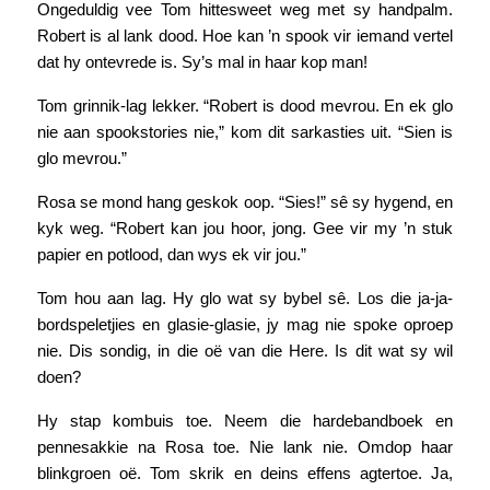
Ongeduldig vee Tom hittesweet weg met sy handpalm.
Robert is al lank dood. Hoe kan ’n spook vir iemand vertel
dat hy ontevrede is. Sy’s mal in haar kop man!
Tom grinnik-lag lekker. “Robert is dood mevrou. En ek glo
nie aan spookstories nie,” kom dit sarkasties uit. “Sien is
glo mevrou.”
Rosa se mond hang geskok oop. “Sies!” sê sy hygend, en
kyk weg. “Robert kan jou hoor, jong. Gee vir my ’n stuk
papier en potlood, dan wys ek vir jou.”
Tom hou aan lag. Hy glo wat sy bybel sê. Los die ja-ja-
bordspeletjies en glasie-glasie, jy mag nie spoke oproep
nie. Dis sondig, in die oë van die Here. Is dit wat sy wil
doen?
Hy stap kombuis toe. Neem die hardebandboek en
pennesakkie na Rosa toe. Nie lank nie. Omdop haar
blinkgroen oë. Tom skrik en deins effens agtertoe. Ja,