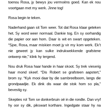
toenou Rosa, jy bewys jou vermoëns goed. Kan ek nou
voortgaan met my werk. Jinne tog!
Rosa begin te teken.
Naderhand gaan sit Tom weer. Tot dat Rosa klaar geteken
het. Sy word weer normaal. Dankie tog. En sy oorhandig
die papier oor aan hom. Daar is wit en swart opgeteken.
“Sjoe, Rosa, maar miskien moet jy vir my kom werk. Ek’t
nie geweet jy kan sulke indrukwekkende grafstene
ontwerp nie,” klink hy tergend.
Nou druk Rosa haar hande in haar skoot. Sy trek vieserig
haar mond skeef. “Dis Robert se grafsteen aapstert,”
brom sy. “Kyk mooi daar by die sambreelboom, langs die
grondpaadjie. Ek dink dis waar die stok hom so pla,”
bevestig sy.
Skepties rol Tom se donkerbruin oë in die rondte. Dan vryf
hy oor sy dik, pikswart korthare. Ingedgate staar hy na