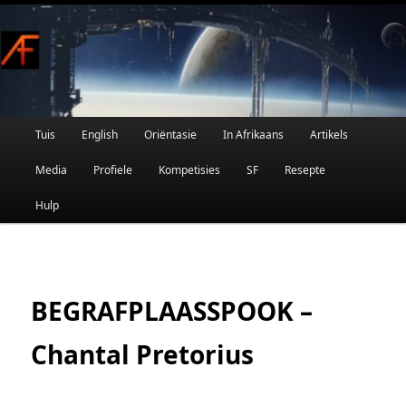
Afrikaanse Wetenskapfiksie en Fantasie
Skip
to
primary
content
Main
Tuis
English
Oriëntasie
In Afrikaans
Artikels
AFRIFIKSIE
menu
Media
Profiele
Kompetisies
SF
Resepte
Hulp
BEGRAFPLAASSPOOK –
Chantal Pretorius