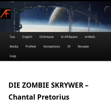
Afrikaanse Wetenskapfiksie en Fantasie
Skip
to
primary
content
Main
Tuis
English
Oriëntasie
In Afrikaans
Artikels
AFRIFIKSIE
menu
Media
Profiele
Kompetisies
SF
Resepte
Hulp
DIE ZOMBIE SKRYWER –
Chantal Pretorius