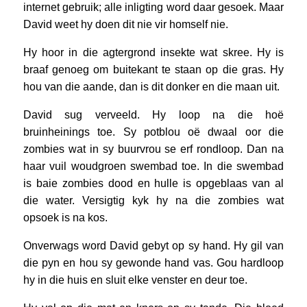
internet gebruik; alle inligting word daar gesoek. Maar
David weet hy doen dit nie vir homself nie.
Hy hoor in die agtergrond insekte wat skree. Hy is
braaf genoeg om buitekant te staan op die gras. Hy
hou van die aande, dan is dit donker en die maan uit.
David sug verveeld. Hy loop na die hoë
bruinheinings toe. Sy potblou oë dwaal oor die
zombies wat in sy buurvrou se erf rondloop. Dan na
haar vuil woudgroen swembad toe. In die swembad
is baie zombies dood en hulle is opgeblaas van al
die water. Versigtig kyk hy na die zombies wat
opsoek is na kos.
Onverwags word David gebyt op sy hand. Hy gil van
die pyn en hou sy gewonde hand vas. Gou hardloop
hy in die huis en sluit elke venster en deur toe.