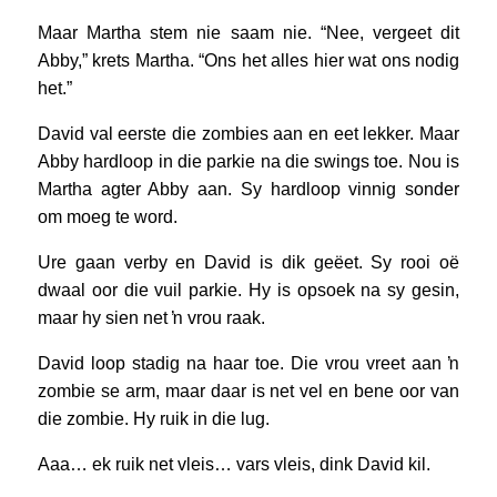
Maar Martha stem nie saam nie. “Nee, vergeet dit
Abby,” krets Martha. “Ons het alles hier wat ons nodig
het.”
David val eerste die zombies aan en eet lekker. Maar
Abby hardloop in die parkie na die swings toe. Nou is
Martha agter Abby aan. Sy hardloop vinnig sonder
om moeg te word.
Ure gaan verby en David is dik geëet. Sy rooi oë
dwaal oor die vuil parkie. Hy is opsoek na sy gesin,
maar hy sien net ŉ vrou raak.
David loop stadig na haar toe. Die vrou vreet aan ŉ
zombie se arm, maar daar is net vel en bene oor van
die zombie. Hy ruik in die lug.
Aaa… ek ruik net vleis… vars vleis, dink David kil.