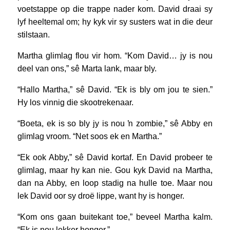
voetstappe op die trappe nader kom. David draai sy
lyf heeltemal om; hy kyk vir sy susters wat in die deur
stilstaan.
Martha glimlag flou vir hom. “Kom David… jy is nou
deel van ons,” sê Marta lank, maar bly.
“Hallo Martha,” sê David. “Ek is bly om jou te sien.”
Hy los vinnig die skootrekenaar.
“Boeta, ek is so bly jy is nou ŉ zombie,” sê Abby en
glimlag vroom. “Net soos ek en Martha.”
“Ek ook Abby,” sê David kortaf. En David probeer te
glimlag, maar hy kan nie. Gou kyk David na Martha,
dan na Abby, en loop stadig na hulle toe. Maar nou
lek David oor sy droë lippe, want hy is honger.
“Kom ons gaan buitekant toe,” beveel Martha kalm.
“Ek is nou lekker honger.”