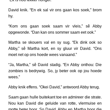
David knik. “En ek sal vir ons gaan kos soek,” brom
hy.
“Kom ons gaan soek saam vir vleis,” sê Abby
opgewonde. “Dan kan ons sommer saam eet ook.”
Martha se skouers val en sy sug. “Ek dink ook so
Abby,” sê Martha kort, en sy gluur vir David. “Ons
moet net op ons hoede wees vanaand.”
“Ja, Martha,” sê David stadig. “En Abby onthou: Die
zombies is bedrywig. So, jy beter ook op jou hoede
wees.”
Abby knik effens. “Okei David,” antwoord Abby terug.
Saam gaan hulle buitekant toe en admireer die strate.
Nou kan David die geluide van rotte, vlermuise en
motte beter hoor. So David, Abby en Martha hoor die