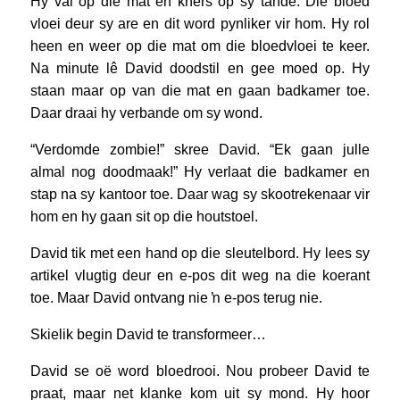
Hy val op die mat en kners op sy tande. Die bloed
vloei deur sy are en dit word pynliker vir hom. Hy rol
heen en weer op die mat om die bloedvloei te keer.
Na minute lê David doodstil en gee moed op. Hy
staan maar op van die mat en gaan badkamer toe.
Daar draai hy verbande om sy wond.
“Verdomde zombie!” skree David. “Ek gaan julle
almal nog doodmaak!” Hy verlaat die badkamer en
stap na sy kantoor toe. Daar wag sy skootrekenaar vir
hom en hy gaan sit op die houtstoel.
David tik met een hand op die sleutelbord. Hy lees sy
artikel vlugtig deur en e-pos dit weg na die koerant
toe. Maar David ontvang nie ŉ e-pos terug nie.
Skielik begin David te transformeer…
David se oë word bloedrooi. Nou probeer David te
praat, maar net klanke kom uit sy mond. Hy hoor