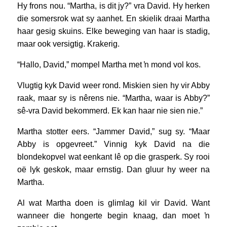
Hy frons nou. “Martha, is dit jy?” vra David. Hy herken
die somersrok wat sy aanhet. En skielik draai Martha
haar gesig skuins. Elke beweging van haar is stadig,
maar ook versigtig. Krakerig.
“Hallo, David,” mompel Martha met ŉ mond vol kos.
Vlugtig kyk David weer rond. Miskien sien hy vir Abby
raak, maar sy is nêrens nie. “Martha, waar is Abby?”
sê-vra David bekommerd. Ek kan haar nie sien nie.”
Martha stotter eers. “Jammer David,” sug sy. “Maar
Abby is opgevreet.” Vinnig kyk David na die
blondekopvel wat eenkant lê op die grasperk. Sy rooi
oë lyk geskok, maar ernstig. Dan gluur hy weer na
Martha.
Al wat Martha doen is glimlag kil vir David. Want
wanneer die hongerte begin knaag, dan moet ŉ