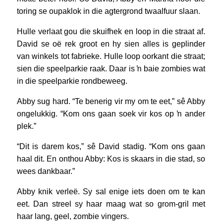
toring se oupaklok in die agtergrond twaalfuur slaan.
Hulle verlaat gou die skuifhek en loop in die straat af.
David se oë rek groot en hy sien alles is geplinder
van winkels tot fabrieke. Hulle loop oorkant die straat;
sien die speelparkie raak. Daar is ŉ baie zombies wat
in die speelparkie rondbeweeg.
Abby sug hard. “Te benerig vir my om te eet,” sê Abby
ongelukkig. “Kom ons gaan soek vir kos op ŉ ander
plek.”
“Dit is darem kos,” sê David stadig. “Kom ons gaan
haal dit. En onthou Abby: Kos is skaars in die stad, so
wees dankbaar.”
Abby knik verleë. Sy sal enige iets doen om te kan
eet. Dan streel sy haar maag wat so grom-gril met
haar lang, geel, zombie vingers.