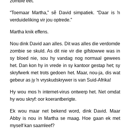
zombie eet.
“Toemaar Martha,” sê David simpatiek. “Daar is ŉ
verduideliking vir jou optrede.”
Martha knik effens.
Nou dink David aan alles. Dit was alles die verdomde
zombie se skuld. As dit nie vir die gifstowwe was in
sy bloed nie, sou hy vandag nog normaal gewees
het. Dan kon hy in vrede in sy kantoor gestap het; sy
skryfwerk met trots gedoen het. Maar, nou-ja, dis wat
gebeur as jy ŉ vryskudskrywer is van Suid-Afrika!
Hy wou mos ŉ internet-virus ontwerp het. Net omdat
hy wou skryf: oor koerantberigte.
Ek wou maar net bekend word, dink David. Maar
Abby is nou in Martha se maag. Hoe gaan ek met
myself kan saamleef?