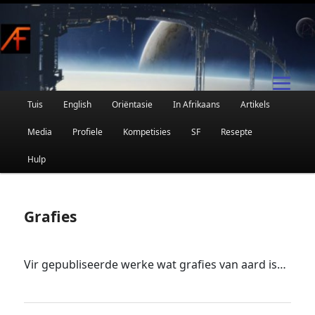
Afrikaanse Wetenskapfiksie en Fantasie
Skip
to
primary
content
Main
Tuis
English
Oriëntasie
In Afrikaans
Artikels
AFRIFIKSIE
menu
Media
Profiele
Kompetisies
SF
Resepte
Hulp
Grafies
Vir gepubliseerde werke wat grafies van aard is…