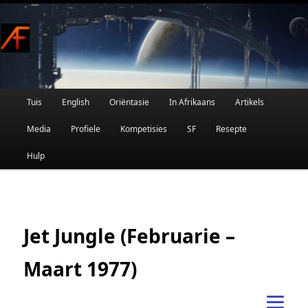
Afrikaanse Wetenskapfiksie en Fantasie
Skip
to
primary
content
Main
Tuis
English
Oriëntasie
In Afrikaans
Artikels
AFRIFIKSIE
menu
Media
Profiele
Kompetisies
SF
Resepte
Hulp
Jet Jungle (Februarie –
Maart 1977)