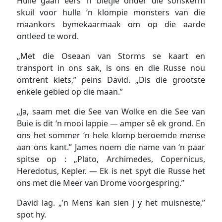
Hulle gaan eers ‘n bietjie onder die sonskerm
skuil voor hulle ‘n klompie monsters van die
maankors bymekaarmaak om op die aarde
ontleed te word.
„Met die Oseaan van Storms se kaart en
transport in ons sak, is ons en die Russe nou
omtrent kiets,” peins David. „Dis die grootste
enkele gebied op die maan.”
„Ja, saam met die See van Wolke en die See van
Buie is dit ‘n mooi lappie — amper sê ek grond. En
ons het sommer ‘n hele klomp beroemde mense
aan ons kant.” James noem die name van ‘n paar
spitse op : „Plato, Archimedes, Copernicus,
Heredotus, Kepler. — Ek is net spyt die Russe het
ons met die Meer van Drome voorgespring.”
David lag. „’n Mens kan sien j y het muisneste,”
spot hy.