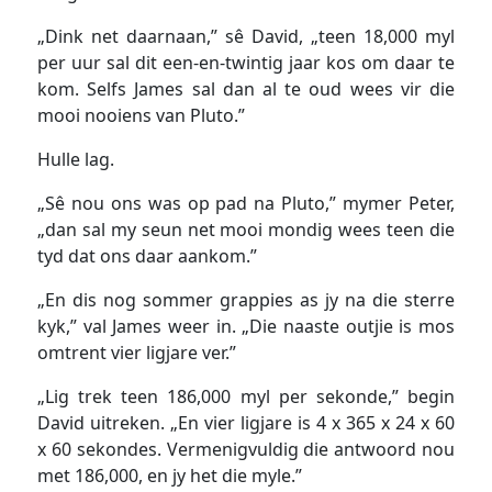
„Dink net daarnaan,” sê David, „teen 18,000 myl
per uur sal dit een-en-twintig jaar kos om daar te
kom. Selfs James sal dan al te oud wees vir die
mooi nooiens van Pluto.”
Hulle lag.
„Sê nou ons was op pad na Pluto,” mymer Peter,
„dan sal my seun net mooi mondig wees teen die
tyd dat ons daar aankom.”
„En dis nog sommer grappies as jy na die sterre
kyk,” val James weer in. „Die naaste outjie is mos
omtrent vier ligjare ver.”
„Lig trek teen 186,000 myl per sekonde,” begin
David uitreken. „En vier ligjare is 4 x 365 x 24 x 60
x 60 sekondes. Vermenigvuldig die antwoord nou
met 186,000, en jy het die myle.”