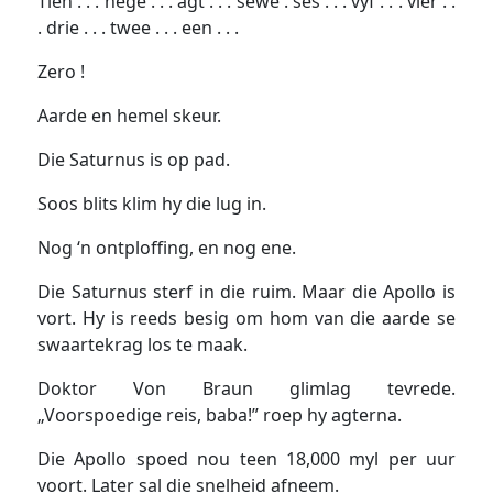
Tien . . . nege . . . agt . . . sewe . ses . . . vyf . . . vier . .
. drie . . . twee . . . een . . .
Zero !
Aarde en hemel skeur.
Die Saturnus is op pad.
Soos blits klim hy die lug in.
Nog ‘n ontploffing, en nog ene.
Die Saturnus sterf in die ruim. Maar die Apollo is
vort. Hy is reeds besig om hom van die aarde se
swaartekrag los te maak.
Doktor Von Braun glimlag tevrede.
„Voorspoedige reis, baba!” roep hy agterna.
Die Apollo spoed nou teen 18,000 myl per uur
voort. Later sal die snelheid afneem.