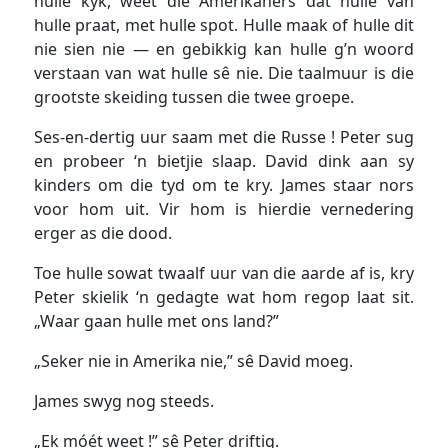
hulle kyk, weet die Amerikaners dat hulle van
hulle praat, met hulle spot. Hulle maak of hulle dit
nie sien nie — en gebikkig kan hulle g’n woord
verstaan van wat hulle sê nie. Die taalmuur is die
grootste skeiding tussen die twee groepe.
Ses-en-dertig uur saam met die Russe ! Peter sug
en probeer ‘n bietjie slaap. David dink aan sy
kinders om die tyd om te kry. James staar nors
voor hom uit. Vir hom is hierdie vernedering
erger as die dood.
Toe hulle sowat twaalf uur van die aarde af is, kry
Peter skielik ‘n gedagte wat hom regop laat sit.
„Waar gaan hulle met ons land?”
„Seker nie in Amerika nie,” sê David moeg.
James swyg nog steeds.
„Ek móét weet !” sê Peter driftig.