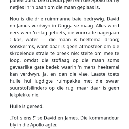
paneelbord. Die truvuurpyle rem die Apollo tot hy
netjies in ‘n baan om die maan geplaas is.
Nou is die drie ruimmanne baie bedrywig. David
en James verdwyn in Gogga se maag. Alles word
eers weer ‘n slag getoets, die voorrade nagegaan
: kos, water — die maan is heeltemal droog;
sonskerms, want daar is geen atmosfeer om die
skroeiende strale te breek nie; stelte om mee te
loop, omdat die stoflaag op die maan soms
gevaarlike gate bedek waarin ‘n mens heeltemal
kan verdwyn. Ja, en dan die vlae. Laaste toets
hulle hul lugdigte ruimpakke met die swaar
suurstofsilinders op die rug, maar daar is geen
lekplekke nie.
Hulle is gereed.
„Tot siens !” se David en James. Die kommandeur
bly in die Apollo agter.