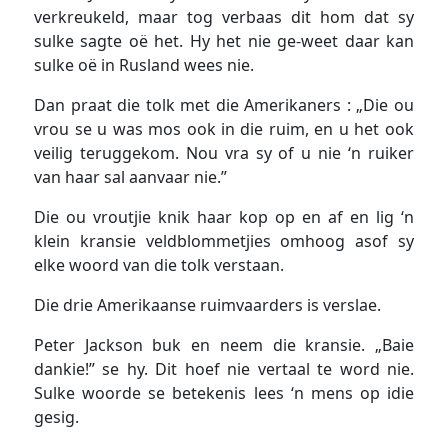
verkreukeld, maar tog verbaas dit hom dat sy
sulke sagte oë het. Hy het nie ge-weet daar kan
sulke oë in Rusland wees nie.
Dan praat die tolk met die Amerikaners : „Die ou
vrou se u was mos ook in die ruim, en u het ook
veilig teruggekom. Nou vra sy of u nie ‘n ruiker
van haar sal aanvaar nie.”
Die ou vroutjie knik haar kop op en af en lig ‘n
klein kransie veldblommetjies omhoog asof sy
elke woord van die tolk verstaan.
Die drie Amerikaanse ruimvaarders is verslae.
Peter Jackson buk en neem die kransie. „Baie
dankie!” se hy. Dit hoef nie vertaal te word nie.
Sulke woorde se betekenis lees ‘n mens op idie
gesig.