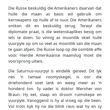
Die Russe beskuldig die Amerikaners daarvan dat
hulle die maan as basis wil gebruik om
kernwapens op hulle af te vuur. Die Amerikaners
ontken dit en beskuldig terug. Terwyl die
diplomate praat, is die wetenskaplikes besig om
iets te doen. So vinnig as moontlik skiet hulle
vuurpyle op om so veel as moontlik van die maan
te gaan afpen. Die Russe loop op die oomblik effe
voor. Hierdie Amerikaanse maanvlug moet die
voorsprong uitwis.
Die Saturnus-vuurpyl is eindelik gereed. Dit lyk
nes ‘n tamaai roomyskegel, is oor die
driehonderd voet lank en weeg meer as ‘n
honderd ton. Sy vader is doktor Wernher von
Braun. Hy eet, slaap en droom ruimskepe en
vuurpyle. Vanoggend is hy al vroeg op die been.
Vol trots kyk hy na die blink reus wat hy en sy