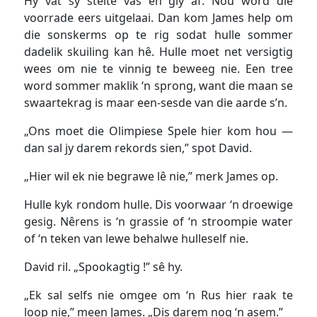
Hy vat sy stelte vas en gly af. Nou word die
voorrade eers uitgelaai. Dan kom James help om
die sonskerms op te rig sodat hulle sommer
dadelik skuiling kan hê. Hulle moet net versigtig
wees om nie te vinnig te beweeg nie. Een tree
word sommer maklik ‘n sprong, want die maan se
swaartekrag is maar een-sesde van die aarde s’n.
„Ons moet die Olimpiese Spele hier kom hou —
dan sal jy darem rekords sien,” spot David.
„Hier wil ek nie begrawe lê nie,” merk James op.
Hulle kyk rondom hulle. Dis voorwaar ‘n droewige
gesig. Nêrens is ‘n grassie of ‘n stroompie water
of ‘n teken van lewe behalwe hulleself nie.
David ril. „Spookagtig !” sê hy.
„Ek sal selfs nie omgee om ‘n Rus hier raak te
loop nie,” meen James. „Dis darem nog ‘n asem.”