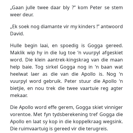
„Gaan julle twee daar bly ?” kom Peter se stem
weer deur.
„Ek soek nog diamante vir my kinders !” antwoord
David.
Hulle begin laai, en spoedig is Gogga gereed.
Maklik wip hy in die lug toe ‘n vuurpyl afgeskiet
word. Die klein aantrek-kingskrag van die maan
help baie. Tog sirkel Gogga nog in ‘n baan wat
heelwat laer as die van die Apollo is. Nog ‘n
vuurpyl word gebruik. Peter stuur die Apollo ‘n
bietjie, en nou trek die twee vaartuie reg agter
mekaar.
Die Apollo word effe gerem, Gogga skiet vinniger
vorentoe. Met fyn tydsberekening tref Gogga die
Apollo en laat sy kop in die koppelkraag wegsink.
Die ruimvaartuig is gereed vir die terugreis.