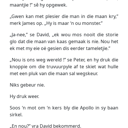
maantjie !” sê hy opgewek.
„Gwen kan met plesier die man in die maan kry,”
merk James op. „Hy is maar ‘n ou monster.”
„Ja-nee,” se David, „ek wou mos nooit die storie
glo dat die maan van kaas gemaak is nie. Nou het
ek met my eie oë gesien dis eerder tameletjie.”
„Nou is ons weg wereld !” se Peter, en hy druk die
knoppie om die truvuurpyle af te skiet wat hulle
met een pluk van die maan sal wegskeur.
Niks gebeur nie.
Hy druk weer.
Soos ‘n mot om ‘n kers bly die Apollo in sy baan
sirkel.
„En nou?” vra David bekommerd.