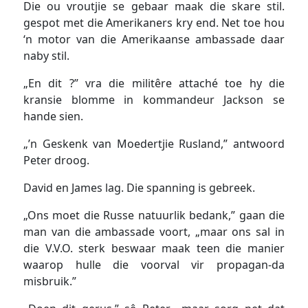
Die ou vroutjie se gebaar maak die skare stil.
gespot met die Amerikaners kry end. Net toe hou
‘n motor van die Amerikaanse ambassade daar
naby stil.
„En dit ?” vra die militêre attaché toe hy die
kransie blomme in kommandeur Jackson se
hande sien.
„’n Geskenk van Moedertjie Rusland,” antwoord
Peter droog.
David en James lag. Die spanning is gebreek.
„Ons moet die Russe natuurlik bedank,” gaan die
man van die ambassade voort, „maar ons sal in
die V.V.O. sterk beswaar maak teen die manier
waarop hulle die voorval vir propagan-da
misbruik.”