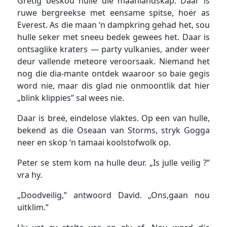
Gretig beskou hulle die maanlandskap. Daar is
ruwe bergreekse met eensame spitse, hoër as
Everest. As die maan ‘n dampkring gehad het, sou
hulle seker met sneeu bedek gewees het. Daar is
ontsaglike kraters — party vulkanies, ander weer
deur vallende meteore veroorsaak. Niemand het
nog die dia-mante ontdek waaroor so baie gegis
word nie, maar dis glad nie onmoontlik dat hier
„blink klippies” sal wees nie.
Daar is breë, eindelose vlaktes. Op een van hulle,
bekend as die Oseaan van Storms, stryk Gogga
neer en skop ‘n tamaai koolstofwolk op.
Peter se stem kom na hulle deur. „Is julle veilig ?”
vra hy.
„Doodveilig,” antwoord David. „Ons,gaan nou
uitklim.”