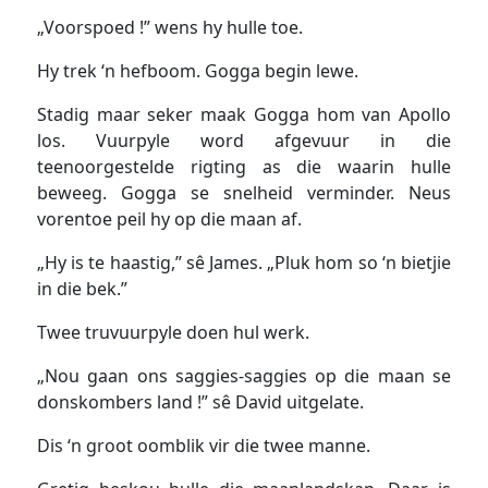
„Voorspoed !” wens hy hulle toe.
Hy trek ‘n hefboom. Gogga begin lewe.
Stadig maar seker maak Gogga hom van Apollo
los. Vuurpyle word afgevuur in die
teenoorgestelde rigting as die waarin hulle
beweeg. Gogga se snelheid verminder. Neus
vorentoe peil hy op die maan af.
„Hy is te haastig,” sê James. „Pluk hom so ‘n bietjie
in die bek.”
Twee truvuurpyle doen hul werk.
„Nou gaan ons saggies-saggies op die maan se
donskombers land !” sê David uitgelate.
Dis ‘n groot oomblik vir die twee manne.