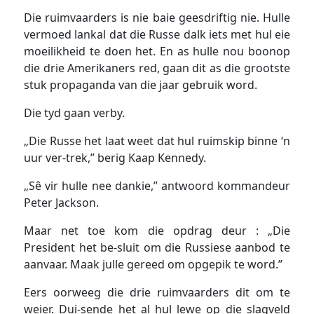
Die ruimvaarders is nie baie geesdriftig nie. Hulle
vermoed lankal dat die Russe dalk iets met hul eie
moeilikheid te doen het. En as hulle nou boonop
die drie Amerikaners red, gaan dit as die grootste
stuk propaganda van die jaar gebruik word.
Die tyd gaan verby.
„Die Russe het laat weet dat hul ruimskip binne ‘n
uur ver-trek,” berig Kaap Kennedy.
„Sê vir hulle nee dankie,” antwoord kommandeur
Peter Jackson.
Maar net toe kom die opdrag deur : „Die
President het be-sluit om die Russiese aanbod te
aanvaar. Maak julle gereed om opgepik te word.”
Eers oorweeg die drie ruimvaarders dit om te
weier. Dui-sende het al hul lewe op die slagveld