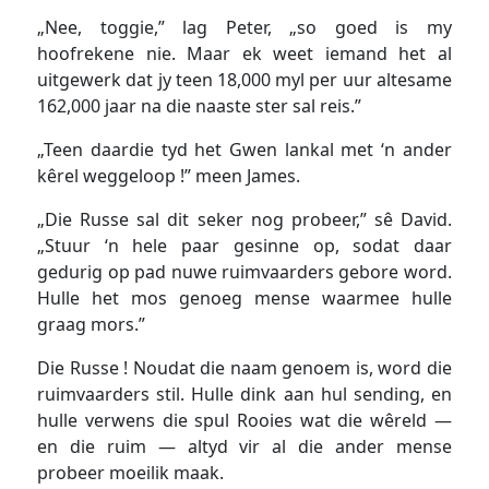
„Nee, toggie,” lag Peter, „so goed is my
hoofrekene nie. Maar ek weet iemand het al
uitgewerk dat jy teen 18,000 myl per uur altesame
162,000 jaar na die naaste ster sal reis.”
„Teen daardie tyd het Gwen lankal met ‘n ander
kêrel weggeloop !” meen James.
„Die Russe sal dit seker nog probeer,” sê David.
„Stuur ‘n hele paar gesinne op, sodat daar
gedurig op pad nuwe ruimvaarders gebore word.
Hulle het mos genoeg mense waarmee hulle
graag mors.”
Die Russe ! Noudat die naam genoem is, word die
ruimvaarders stil. Hulle dink aan hul sending, en
hulle verwens die spul Rooies wat die wêreld —
en die ruim — altyd vir al die ander mense
probeer moeilik maak.