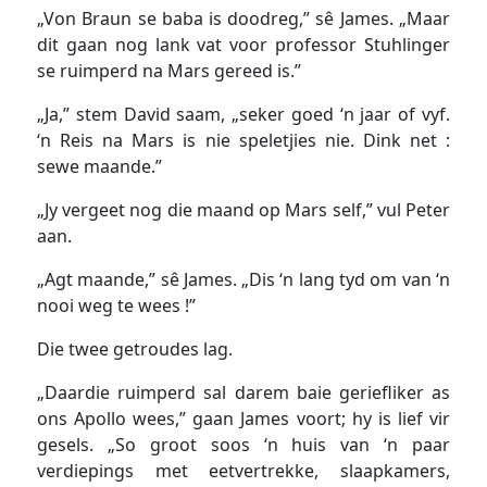
„Von Braun se baba is doodreg,” sê James. „Maar
dit gaan nog lank vat voor professor Stuhlinger
se ruimperd na Mars gereed is.”
„Ja,” stem David saam, „seker goed ‘n jaar of vyf.
‘n Reis na Mars is nie speletjies nie. Dink net :
sewe maande.”
„Jy vergeet nog die maand op Mars self,” vul Peter
aan.
„Agt maande,” sê James. „Dis ‘n lang tyd om van ‘n
nooi weg te wees !”
Die twee getroudes lag.
„Daardie ruimperd sal darem baie geriefliker as
ons Apollo wees,” gaan James voort; hy is lief vir
gesels. „So groot soos ‘n huis van ‘n paar
verdiepings met eetvertrekke, slaapkamers,