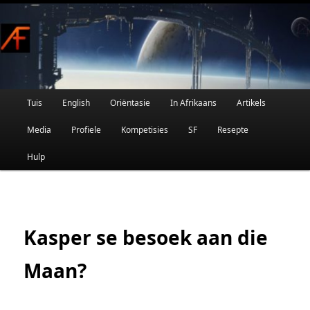
Afrikaanse Wetenskapfiksie en Fantasie
Skip
to
primary
content
Main
Tuis
English
Oriëntasie
In Afrikaans
Artikels
AFRIFIKSIE
menu
Media
Profiele
Kompetisies
SF
Resepte
Hulp
Kasper se besoek aan die
Maan?