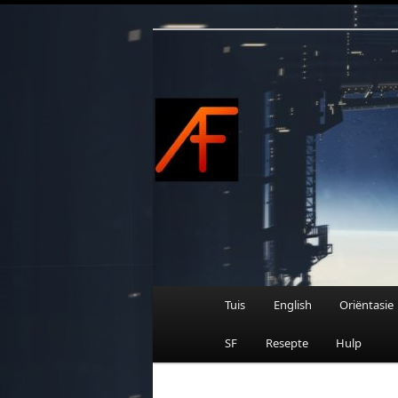
Afrikaanse Wetenskapfiksie e
Skip
to
primary
content
AFRIFIKSIE
Main
Tuis
English
Oriëntasie
menu
SF
Resepte
Hulp