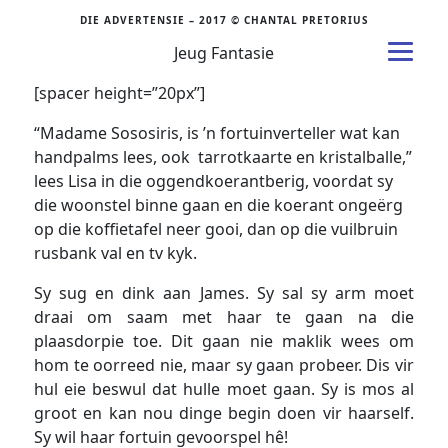
DIE ADVERTENSIE – 2017 © CHANTAL PRETORIUS
Jeug Fantasie
[spacer height=”20px”]
“Madame Sososiris, is ’n fortuinverteller wat kan
handpalms lees, ook tarrotkaarte en kristalballe,”
lees Lisa in die oggendkoerantberig, voordat sy
die woonstel binne gaan en die koerant ongeërg
op die koffietafel neer gooi, dan op die vuilbruin
rusbank val en tv kyk.
Sy sug en dink aan James. Sy sal sy arm moet
draai om saam met haar te gaan na die
plaasdorpie toe. Dit gaan nie maklik wees om
hom te oorreed nie, maar sy gaan probeer. Dis vir
hul eie beswul dat hulle moet gaan. Sy is mos al
groot en kan nou dinge begin doen vir haarself.
Sy wil haar fortuin gevoorspel hê!