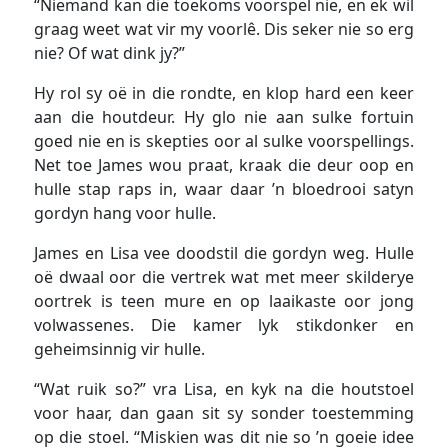
“Niemand kan die toekoms voorspel nie, en ek wil
graag weet wat vir my voorlê. Dis seker nie so erg
nie? Of wat dink jy?”
Hy rol sy oë in die rondte, en klop hard een keer
aan die houtdeur. Hy glo nie aan sulke fortuin
goed nie en is skepties oor al sulke voorspellings.
Net toe James wou praat, kraak die deur oop en
hulle stap raps in, waar daar ’n bloedrooi satyn
gordyn hang voor hulle.
James en Lisa vee doodstil die gordyn weg. Hulle
oë dwaal oor die vertrek wat met meer skilderye
oortrek is teen mure en op laaikaste oor jong
volwassenes. Die kamer lyk stikdonker en
geheimsinnig vir hulle.
“Wat ruik so?” vra Lisa, en kyk na die houtstoel
voor haar, dan gaan sit sy sonder toestemming
op die stoel. “Miskien was dit nie so ’n goeie idee