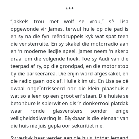
***
“Jakkels trou met wolf se vrou,” sê Lisa
opgewonde vir James, terwul hulle op die pad is
en sy na die fyn reëndruppels kyk wat spat teen
die vensterruite. En sy skakel die motorradio aan
en ’n moderne liedjie speel. James neem ’n skerp
draai om die volgende hoek. Toe sy Audi van die
teerpad af ry, op die grondpad, en die motor stop
by die parkeerarea. Die enjin word afgeskakel, en
die radio gaan ook af. Hulle klim uit. En Lisa se oë
dwaal ongeïntrisseerd oor die klein plaashuisie
wat so alleen op een groot erf staan. Die huisie se
betonbure is spierwit en dis ’n donkerrooi platdak
waar ronde glasvensters sonder enige
veiligheidsdiwering is. Blykbaar is die eienaar van
die huis nie juis gepla oor sekuritiet nie.
Sy verkyk haar verder aan die huis, totdat iemand