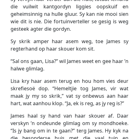
die vuilwit kantgordyn liggies oopskuif en
geheimsinnig na hulle gluur. Sy kan nie mooi sien
wie dit is nie. Die fortuinverteller se gesig is weg
gesteek agter die gordyn.
Sy skrik amper haar asem weg, toe James sy
regterhand op haar skouer kom sit.
“Sal ons gaan, Lisa?” wil James weet en gee haar ’n
halwe glimlag.
Lisa kry haar asem terug en hou hom vies deur
skrefiesoë dop. “Hemeltjie tog James, vir wat
maak jy my so skrik,” vat sy onbewus aan haar
hart, wat aanhou klop. “Ja, ek is reg, as jy reg is?”
James haal sy hand van haar skouer af. Daar
verskyn ’n ondeunde glimlag om sy mondhoeke.
“Is jy bang om in te gaan?” terg James. Hy kyk na
die besonderse huis met die vaal tuin en