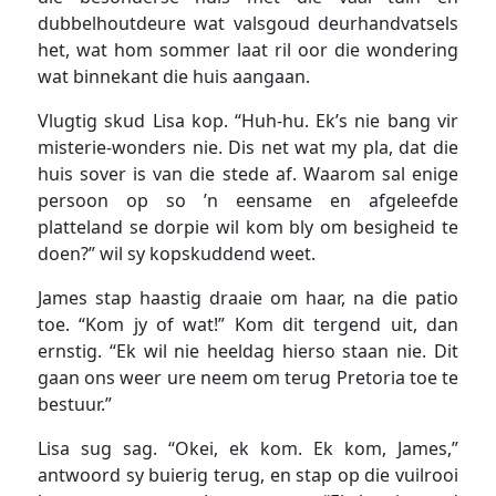
dubbelhoutdeure wat valsgoud deurhandvatsels
het, wat hom sommer laat ril oor die wondering
wat binnekant die huis aangaan.
Vlugtig skud Lisa kop. “Huh-hu. Ek’s nie bang vir
misterie-wonders nie. Dis net wat my pla, dat die
huis sover is van die stede af. Waarom sal enige
persoon op so ’n eensame en afgeleefde
platteland se dorpie wil kom bly om besigheid te
doen?” wil sy kopskuddend weet.
James stap haastig draaie om haar, na die patio
toe. “Kom jy of wat!” Kom dit tergend uit, dan
ernstig. “Ek wil nie heeldag hierso staan nie. Dit
gaan ons weer ure neem om terug Pretoria toe te
bestuur.”
Lisa sug sag. “Okei, ek kom. Ek kom, James,”
antwoord sy buierig terug, en stap op die vuilrooi