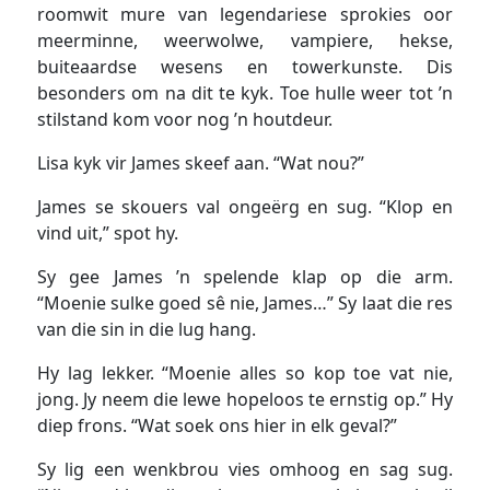
roomwit mure van legendariese sprokies oor
meerminne, weerwolwe, vampiere, hekse,
buiteaardse wesens en towerkunste. Dis
besonders om na dit te kyk. Toe hulle weer tot ’n
stilstand kom voor nog ’n houtdeur.
Lisa kyk vir James skeef aan. “Wat nou?”
James se skouers val ongeërg en sug. “Klop en
vind uit,” spot hy.
Sy gee James ’n spelende klap op die arm.
“Moenie sulke goed sê nie, James…” Sy laat die res
van die sin in die lug hang.
Hy lag lekker. “Moenie alles so kop toe vat nie,
jong. Jy neem die lewe hopeloos te ernstig op.” Hy
diep frons. “Wat soek ons hier in elk geval?”
Sy lig een wenkbrou vies omhoog en sag sug.