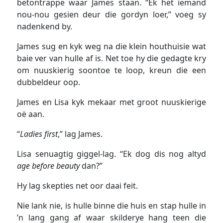
betontrappe waar James staan. “Ek het iemand
nou-nou gesien deur die gordyn loer,” voeg sy
nadenkend by.
James sug en kyk weg na die klein houthuisie wat
baie ver van hulle af is. Net toe hy die gedagte kry
om nuuskierig soontoe te loop, kreun die een
dubbeldeur oop.
James en Lisa kyk mekaar met groot nuuskierige
oë aan.
“
Ladies first
,” lag James.
Lisa senuagtig giggel-lag. “Ek dog dis nog altyd
age before beauty
dan?”
Hy lag skepties net oor daai feit.
Nie lank nie, is hulle binne die huis en stap hulle in
’n lang gang af waar skilderye hang teen die