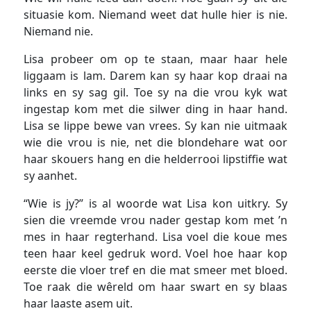
situasie kom. Niemand weet dat hulle hier is nie.
Niemand nie.
Lisa probeer om op te staan, maar haar hele
liggaam is lam. Darem kan sy haar kop draai na
links en sy sag gil. Toe sy na die vrou kyk wat
ingestap kom met die silwer ding in haar hand.
Lisa se lippe bewe van vrees. Sy kan nie uitmaak
wie die vrou is nie, net die blondehare wat oor
haar skouers hang en die helderrooi lipstiffie wat
sy aanhet.
“Wie is jy?” is al woorde wat Lisa kon uitkry. Sy
sien die vreemde vrou nader gestap kom met ’n
mes in haar regterhand. Lisa voel die koue mes
teen haar keel gedruk word. Voel hoe haar kop
eerste die vloer tref en die mat smeer met bloed.
Toe raak die wêreld om haar swart en sy blaas
haar laaste asem uit.