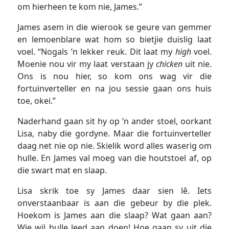
om hierheen te kom nie, James.”
James asem in die wierook se geure van gemmer
en lemoenblare wat hom so bietjie duislig laat
voel. “Nogals ’n lekker reuk. Dit laat my
high
voel.
Moenie nou vir my laat verstaan jy
chicken
uit nie.
Ons is nou hier, so kom ons wag vir die
fortuinverteller en na jou sessie gaan ons huis
toe, okei.”
Naderhand gaan sit hy op ’n ander stoel, oorkant
Lisa, naby die gordyne. Maar die fortuinverteller
daag net nie op nie. Skielik word alles waserig om
hulle. En James val moeg van die houtstoel af, op
die swart mat en slaap.
Lisa skrik toe sy James daar sien lê. Iets
onverstaanbaar is aan die gebeur by die plek.
Hoekom is James aan die slaap? Wat gaan aan?
Wie wil hulle leed aan doen! Hoe gaan sy uit die