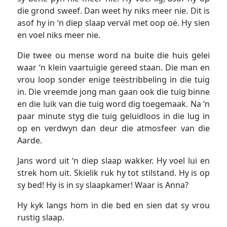
die grond sweef. Dan weet hy niks meer nie. Dit is
asof hy in ‘n diep slaap verval met oop oë. Hy sien
en voel niks meer nie.
Die twee ou mense word na buite die huis gelei
waar ‘n klein vaartuigie gereed staan. Die man en
vrou loop sonder enige teëstribbeling in die tuig
in. Die vreemde jong man gaan ook die tuig binne
en die luik van die tuig word dig toegemaak. Na ‘n
paar minute styg die tuig geluidloos in die lug in
op en verdwyn dan deur die atmosfeer van die
Aarde.
Jans word uit ‘n diep slaap wakker. Hy voel lui en
strek hom uit. Skielik ruk hy tot stilstand. Hy is op
sy bed! Hy is in sy slaapkamer! Waar is Anna?
Hy kyk langs hom in die bed en sien dat sy vrou
rustig slaap.