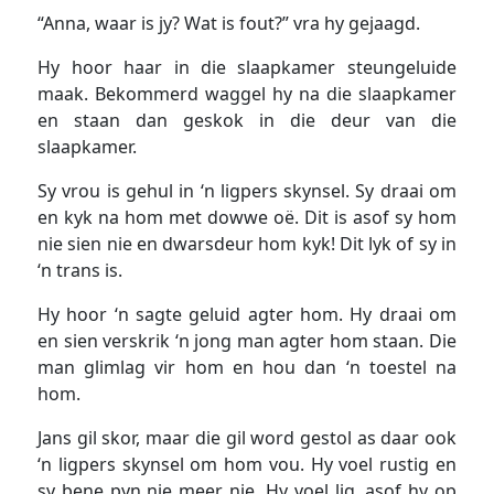
“Anna, waar is jy? Wat is fout?” vra hy gejaagd.
Hy hoor haar in die slaapkamer steungeluide
maak. Bekommerd waggel hy na die slaapkamer
en staan dan geskok in die deur van die
slaapkamer.
Sy vrou is gehul in ‘n ligpers skynsel. Sy draai om
en kyk na hom met dowwe oë. Dit is asof sy hom
nie sien nie en dwarsdeur hom kyk! Dit lyk of sy in
‘n trans is.
Hy hoor ‘n sagte geluid agter hom. Hy draai om
en sien verskrik ‘n jong man agter hom staan. Die
man glimlag vir hom en hou dan ‘n toestel na
hom.
Jans gil skor, maar die gil word gestol as daar ook
‘n ligpers skynsel om hom vou. Hy voel rustig en
sy bene pyn nie meer nie. Hy voel lig, asof hy op