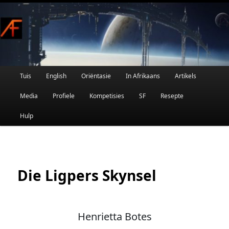
Afrikaanse Wetenskapfiksie en Fantasie
Skip
to
primary
content
Main
Tuis
English
Oriëntasie
In Afrikaans
Artikels
AFRIFIKSIE
menu
Media
Profiele
Kompetisies
SF
Resepte
Hulp
Die Ligpers Skynsel
Henrietta Botes