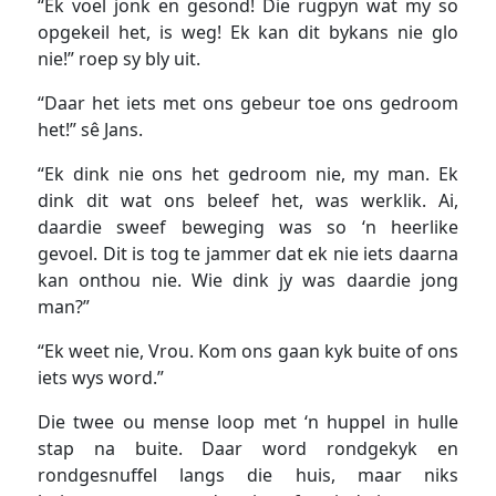
“Ek voel jonk en gesond! Die rugpyn wat my so
opgekeil het, is weg! Ek kan dit bykans nie glo
nie!” roep sy bly uit.
“Daar het iets met ons gebeur toe ons gedroom
het!” sê Jans.
“Ek dink nie ons het gedroom nie, my man. Ek
dink dit wat ons beleef het, was werklik. Ai,
daardie sweef beweging was so ‘n heerlike
gevoel. Dit is tog te jammer dat ek nie iets daarna
kan onthou nie. Wie dink jy was daardie jong
man?”
“Ek weet nie, Vrou. Kom ons gaan kyk buite of ons
iets wys word.”
Die twee ou mense loop met ‘n huppel in hulle
stap na buite. Daar word rondgekyk en
rondgesnuffel langs die huis, maar niks