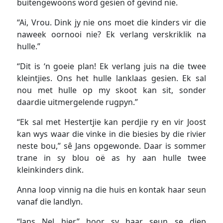
buitengewoons word gesien of gevind nie.
“Ai, Vrou. Dink jy nie ons moet die kinders vir die
naweek oornooi nie? Ek verlang verskriklik na
hulle.”
“Dit is ‘n goeie plan! Ek verlang juis na die twee
kleintjies. Ons het hulle lanklaas gesien. Ek sal
nou met hulle op my skoot kan sit, sonder
daardie uitmergelende rugpyn.”
“Ek sal met Hestertjie kan perdjie ry en vir Joost
kan wys waar die vinke in die biesies by die rivier
neste bou,” sê Jans opgewonde. Daar is sommer
trane in sy blou oë as hy aan hulle twee
kleinkinders dink.
Anna loop vinnig na die huis en kontak haar seun
vanaf die landlyn.
“Jans Nel hier,” hoor sy haar seun se diep