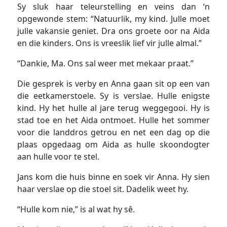
Sy sluk haar teleurstelling en veins dan ‘n
opgewonde stem: “Natuurlik, my kind. Julle moet
julle vakansie geniet. Dra ons groete oor na Aida
en die kinders. Ons is vreeslik lief vir julle almal.”
“Dankie, Ma. Ons sal weer met mekaar praat.”
Die gesprek is verby en Anna gaan sit op een van
die eetkamerstoele. Sy is verslae. Hulle enigste
kind. Hy het hulle al jare terug weggegooi. Hy is
stad toe en het Aida ontmoet. Hulle het sommer
voor die landdros getrou en net een dag op die
plaas opgedaag om Aida as hulle skoondogter
aan hulle voor te stel.
Jans kom die huis binne en soek vir Anna. Hy sien
haar verslae op die stoel sit. Dadelik weet hy.
“Hulle kom nie,” is al wat hy sê.