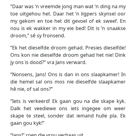
“Daar was ‘n vreemde jong man wat ‘n ding na my
toe uitgehou het. Daar het ‘n ligpers skynsel oor
my gekom en toe het dit gevoel of ek sweef. En
nou is ek wakker in my eie bed! Dit is ‘n snaakse
droom,” sê sy fronsend.
“Ek het dieselfde droom gehad. Presies dieselfde!
Ons kon nie dieselfde droom gehad het nie! Dink
jy ons is dood?” vra Jans verward.
“Nonsens, Jans! Ons is dan in ons slaapkamer! In
die hemel sal ons mos nie dieselfde slaapkamer
hê nie, of sal ons?”
“Iets is verkeerd! Ek gaan gou na die skape kyk.
Dalk het veediewe ons iets ingegee om weer
skape te steel, sonder dat iemand hulle pla. Ek
gaan gou kyk!”
“Jans!” roep die vrou verbaas uit.