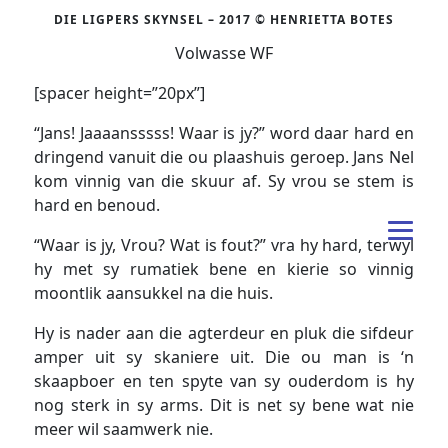
DIE LIGPERS SKYNSEL – 2017 © HENRIETTA BOTES
Volwasse WF
[spacer height=”20px”]
“Jans! Jaaaansssss! Waar is jy?” word daar hard en
dringend vanuit die ou plaashuis geroep. Jans Nel
kom vinnig van die skuur af. Sy vrou se stem is
hard en benoud.
“Waar is jy, Vrou? Wat is fout?” vra hy hard, terwyl
hy met sy rumatiek bene en kierie so vinnig
moontlik aansukkel na die huis.
Hy is nader aan die agterdeur en pluk die sifdeur
amper uit sy skaniere uit. Die ou man is ‘n
skaapboer en ten spyte van sy ouderdom is hy
nog sterk in sy arms. Dit is net sy bene wat nie
meer wil saamwerk nie.