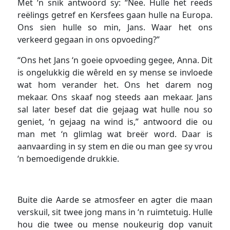
Met ‘n snik antwoord sy: “Nee. Hulle het reeds
reëlings getref en Kersfees gaan hulle na Europa.
Ons sien hulle so min, Jans. Waar het ons
verkeerd gegaan in ons opvoeding?”
“Ons het Jans ‘n goeie opvoeding gegee, Anna. Dit
is ongelukkig die wêreld en sy mense se invloede
wat hom verander het. Ons het darem nog
mekaar. Ons skaaf nog steeds aan mekaar. Jans
sal later besef dat die gejaag wat hulle nou so
geniet, ‘n gejaag na wind is,” antwoord die ou
man met ‘n glimlag wat breër word. Daar is
aanvaarding in sy stem en die ou man gee sy vrou
‘n bemoedigende drukkie.
Buite die Aarde se atmosfeer en agter die maan
verskuil, sit twee jong mans in ‘n ruimtetuig. Hulle
hou die twee ou mense noukeurig dop vanuit