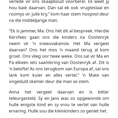
verlede vir ons skaapboud voorberei. Ek weet jy
hou baie daarvan. Dan sal ek ook vrugteslaai en
roomys vir julle kry,” kom haar stem hoopvol deur
na die middeljarige man.
“Ek is jammer, Ma. Ons hét dit al bespreek. Hierdie
Kersfees gaan ons die kinders na Oostenryk
neem vir ‘n sneeuvakansie. Het Ma vergeet
daarvan? Ons het mos ‘n maand terug al kom
groet. Ons vlieg oor twee weke. Ons sal vir Ma en
Pa elkeen iets saambring van Oostenryk af. Dit is
‘n belofte! As ons terugkom van Europa af, sal ons
lank kom kuier en alles vertel.” ‘n Mate van
ongeduld skemer deur die man se stem.
Anna het vergeet daarvan en is bitter
teleurgesteld. Sy en Jans was so opgewonde om
hulle enigste kind en sy vrou te vertel van hulle
ervaring. Hulle sou die kleinkinders so geniet het.