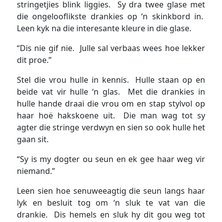
stringetjies blink liggies. Sy dra twee glase met
die ongelooflikste drankies op ‘n skinkbord in.
Leen kyk na die interesante kleure in die glase.
“Dis nie gif nie. Julle sal verbaas wees hoe lekker
dit proe.”
Stel die vrou hulle in kennis. Hulle staan op en
beide vat vir hulle ‘n glas. Met die drankies in
hulle hande draai die vrou om en stap stylvol op
haar hoë hakskoene uit. Die man wag tot sy
agter die stringe verdwyn en sien so ook hulle het
gaan sit.
“Sy is my dogter ou seun en ek gee haar weg vir
niemand.”
Leen sien hoe senuweeagtig die seun langs haar
lyk en besluit tog om ‘n sluk te vat van die
drankie. Dis hemels en sluk hy dit gou weg tot