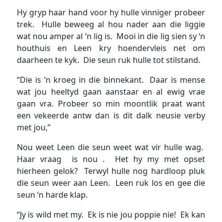
Hy gryp haar hand voor hy hulle vinniger probeer
trek. Hulle beweeg al hou nader aan die liggie
wat nou amper al ‘n lig is. Mooi in die lig sien sy ‘n
houthuis en Leen kry hoendervleis net om
daarheen te kyk. Die seun ruk hulle tot stilstand.
“Die is ‘n kroeg in die binnekant. Daar is mense
wat jou heeltyd gaan aanstaar en al ewig vrae
gaan vra. Probeer so min moontlik praat want
een vekeerde antw dan is dit dalk neusie verby
met jou,”
Nou weet Leen die seun weet wat vir hulle wag.
Haar vraag is nou . Het hy my met opset
hierheen gelok? Terwyl hulle nog hardloop pluk
die seun weer aan Leen. Leen ruk los en gee die
seun ‘n harde klap.
“Jy is wild met my. Ek is nie jou poppie nie! Ek kan