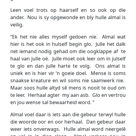
Leen voel trots op haarself en so ook op die
ander. Nou is sy opgewonde en bly hulle almal is
veilig.
“Ek het nie alles myself gedoen nie. Almal wat
hier is het ook in hulself begin glo. Julle het dalk
net iemand nodig gehad om die oogklappe af te
haal van julle oë. Julle moet ook leer om in julself
te glo en dan julle harte te volg. Ons almal is
uniek en is hier vir ‘n goeie doel. Mense is soms
snaakse kreature en wil soms nie saamwerk nie.
Maar soos hulle altyd sê mens is nooit te oud om
te leer. Herhaal agter my aan asb. Glo en vertrou
en jou wense sal bewaarheid word. “
Almal voel daar is iets aan die gebeur terwyl hulle
die woorde oor en oor herhaal. Dan gebeur daar
weer iets onverwags. Hulle almal word neergelê