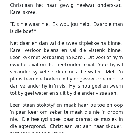
Christiaan het haar gewig heelwat onderskat.
Karel skree.
“Dis nie waar nie. Ek wou jou help. Daardie man
is die boef.”
Net daar en dan val die twee sitplekke na binne.
Karel verloor belans en val die vistenk binne.
Leen kyk met verbasing na Karel. Dit voel of hy ‘n
ewigheid vat om tot heel onder te val. Soos hy val
verander sy vel se kleur nes die water. Met ‘n
plons teen die bodem lê hy ongeveer drie minute
dan verander hy in ‘n vis. Hy is nou geel en swem
tot by geel water en sluit by die ander visse aan.
Leen staan stokstyf en maak haar oë toe en oop
‘n paar keer om seker te maak dis nie ‘n droom
nie. Die heeltyd speel daar dramatise musiek in
die agtergrond. Christiaan vat aan haar skouer.