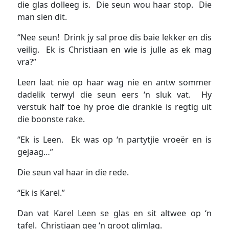
die glas dolleeg is. Die seun wou haar stop. Die
man sien dit.
“Nee seun! Drink jy sal proe dis baie lekker en dis
veilig. Ek is Christiaan en wie is julle as ek mag
vra?”
Leen laat nie op haar wag nie en antw sommer
dadelik terwyl die seun eers ‘n sluk vat. Hy
verstuk half toe hy proe die drankie is regtig uit
die boonste rake.
“Ek is Leen. Ek was op ‘n partytjie vroeër en is
gejaag…”
Die seun val haar in die rede.
“Ek is Karel.”
Dan vat Karel Leen se glas en sit altwee op ‘n
tafel. Christiaan gee ‘n groot glimlag.