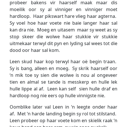
probeer bakens vir haarself maak maar dis
moeilik oor sy al vinniger en vinniger moet
hardloop. Haar pikswart hare vlieg haar agterna.
Sy voel hoe haar voete nie baie langer haar sal
kan dra nie. Moeg en uitasem maar sy weet as sy
stop skeer die wolwe haar stukkie vir stukkie
uitmekaar terwyl dit pyn en lyding sal wees tot die
dood oor haar sal kom.
Leen skud haar kop terwyl haar oë begin traan.
Sy is bang, alleen en moeg. Sy skrik haarself oor
‘n mik toe sy sien die wolwe is nou al ongeveer
tien en almal se tande is messkerp en hulle lek
hulle lippe al af. Leen kan self sien hulle draf en
hardloop nog nie eers op hulle vinnigste nie.
Oomblike later val Leen in ‘n leegte onder haar
af. Met ‘n harde landing begin sy rol tot stilstand.
Leen probeer op haar voete kom en skielik raak ‘n