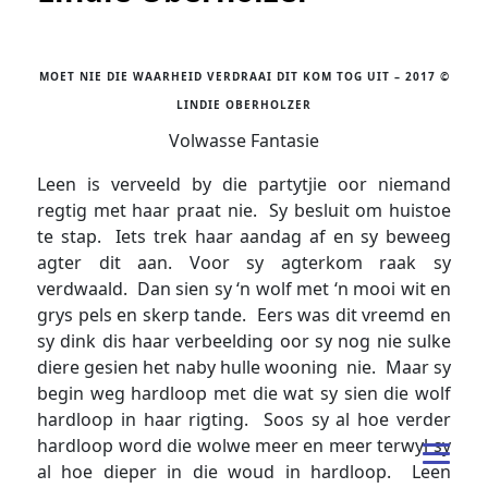
MOET NIE DIE WAARHEID VERDRAAI DIT KOM TOG UIT – 2017 ©
LINDIE OBERHOLZER
Volwasse Fantasie
Leen is verveeld by die partytjie oor niemand
regtig met haar praat nie. Sy besluit om huistoe
te stap. Iets trek haar aandag af en sy beweeg
agter dit aan. Voor sy agterkom raak sy
verdwaald. Dan sien sy ‘n wolf met ‘n mooi wit en
grys pels en skerp tande. Eers was dit vreemd en
sy dink dis haar verbeelding oor sy nog nie sulke
diere gesien het naby hulle wooning nie. Maar sy
begin weg hardloop met die wat sy sien die wolf
hardloop in haar rigting. Soos sy al hoe verder
hardloop word die wolwe meer en meer terwyl sy
al hoe dieper in die woud in hardloop. Leen