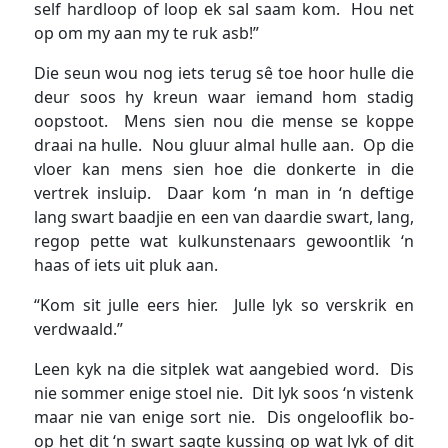
self hardloop of loop ek sal saam kom. Hou net
op om my aan my te ruk asb!”
Die seun wou nog iets terug sê toe hoor hulle die
deur soos hy kreun waar iemand hom stadig
oopstoot. Mens sien nou die mense se koppe
draai na hulle. Nou gluur almal hulle aan. Op die
vloer kan mens sien hoe die donkerte in die
vertrek insluip. Daar kom ‘n man in ‘n deftige
lang swart baadjie en een van daardie swart, lang,
regop pette wat kulkunstenaars gewoontlik ‘n
haas of iets uit pluk aan.
“Kom sit julle eers hier. Julle lyk so verskrik en
verdwaald.”
Leen kyk na die sitplek wat aangebied word. Dis
nie sommer enige stoel nie. Dit lyk soos ‘n vistenk
maar nie van enige sort nie. Dis ongelooflik bo-
op het dit ‘n swart sagte kussing op wat lyk of dit