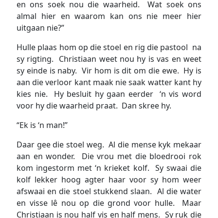
en ons soek nou die waarheid. Wat soek ons
almal hier en waarom kan ons nie meer hier
uitgaan nie?”
Hulle plaas hom op die stoel en rig die pastool na
sy rigting. Christiaan weet nou hy is vas en weet
sy einde is naby. Vir hom is dit om die ewe. Hy is
aan die verloor kant maak nie saak watter kant hy
kies nie. Hy besluit hy gaan eerder ‘n vis word
voor hy die waarheid praat. Dan skree hy.
“Ek is ‘n man!”
Daar gee die stoel weg. Al die mense kyk mekaar
aan en wonder. Die vrou met die bloedrooi rok
kom ingestorm met ‘n krieket kolf. Sy swaai die
kolf lekker hoog agter haar voor sy hom weer
afswaai en die stoel stukkend slaan. Al die water
en visse lê nou op die grond voor hulle. Maar
Christiaan is nou half vis en half mens. Sy ruk die