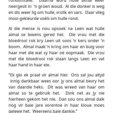
rondomtalie. Daarna word hulle almal weer
neergesit in ‘n groen woud. Al die donker is weg
en dis weer lig om hulle, vrolik en vars. Daar vlieg
mooi gekleurde voëls om hulle rond.
Al die mense is nou opsoek na Leen wat hulle
almal se lewens gered het. Die vrou met die
bloedrooi rok kry Leen uit soos ‘n kers onder ‘n
boom. Almal maak ‘n kring om haar en buig voor
haar met die wat sy haar oë oopmaak. Die vrou
met die bloedrooi rok staan langs Leen en vat
haar hand in haar eie.
“Ek glo ek praat vir almal hier. Ons sal jou altyd
innig dankbaar wees oor jy ons almal bevry het
van daardie heks. Dit was wreed van haar om
almal so te gebruik het. Dink net as jy nie
hierheen gekom het nie. Dan sou ons almal dalk
nog vir baie jare vorentoe in haar kloue moes
gelewe het. Weereens baie dankie.”