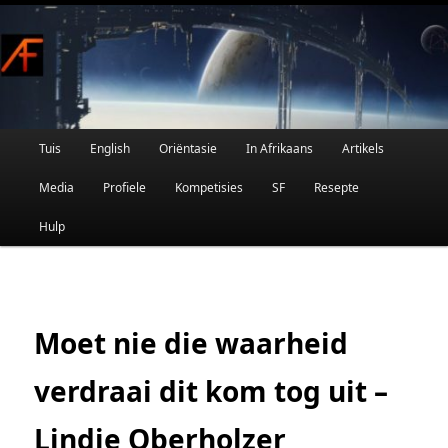
Afrikaanse Wetenskapfiksie en Fantasie
Skip
to
primary
content
Main
Tuis
English
Oriëntasie
In Afrikaans
Artikels
AFRIFIKSIE
menu
Media
Profiele
Kompetisies
SF
Resepte
Hulp
Moet nie die waarheid
verdraai dit kom tog uit –
Lindie Oberholzer