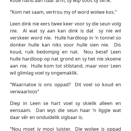
koue hand aan haar arm, sy wip soos sy skrik.
“Kom net saam, vertrou my of word wolwe kos.”
Leen dink nie eers twee keer voor sy die seun volg
nie. Al wat sy aan kan dink is dat sy nie wil
verskeer word nie. Hulle hardloop in ‘n tonnel so
donker hulle kan niks voor hulle sien nie. Dis
koud, ruik bedompig en nat. Nou besef Leen
hulle hardloop op nat grond en sy het nie skoene
aan nie. Hulle kom tot stilstand, maar voor Leen
wil glimlag voel sy ongemaklik.
“Waarnatoe is ons oppad? Dit voel so koud en
verwaarloos”
Diep in Leen se hart voel sy skielik alleen en
eensaam. Dan wys die seun haar ‘n liggie wat
daar vêr en onduidelik sigbaar is.
“Nou moet jy mooi luister. Die wolwe is oppad