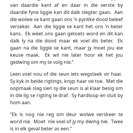
van daardie kant af en daar in die verste by
daardie fyne liggie kan dit dalk slegter gaan. Aan
die wolwe se kant gaan ons ‘n pynlike dood beleef
verseker. Aan die liggie se kant het ons ‘n beter
kans. Ek weet ons gaan getoets word en dit kan
dalk ly na die dood maar ek voel dis beter. Ek
gaan na die liggie se kant, maar jy moet jou eie
keuse maak. Ek wil nie later hoor ek het jou
gedwing om my te volg nie.”
Leen voel nou of die seun iets wegsteek vir haar.
Sy kyk in beide rigtings, knyp haar oë toe. Met die
oopmaak slag sien sy die seun is al klaar besig om
in die lig se rigting te draf. Sy hardloop en sluit by
hom aan.
“Ek is nog nie reg om deur wolwe verskeer te
word nie. Moet nie voel of jy my dwing nie. Twee
is in elk geval beter as een.”