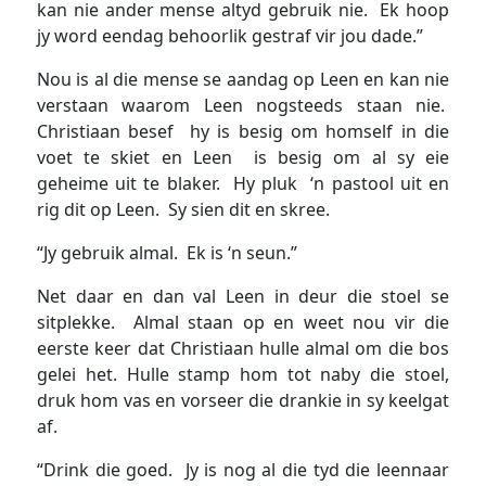
kan nie ander mense altyd gebruik nie. Ek hoop
jy word eendag behoorlik gestraf vir jou dade.”
Nou is al die mense se aandag op Leen en kan nie
verstaan waarom Leen nogsteeds staan nie.
Christiaan besef hy is besig om homself in die
voet te skiet en Leen is besig om al sy eie
geheime uit te blaker. Hy pluk ‘n pastool uit en
rig dit op Leen. Sy sien dit en skree.
“Jy gebruik almal. Ek is ‘n seun.”
Net daar en dan val Leen in deur die stoel se
sitplekke. Almal staan op en weet nou vir die
eerste keer dat Christiaan hulle almal om die bos
gelei het. Hulle stamp hom tot naby die stoel,
druk hom vas en vorseer die drankie in sy keelgat
af.
“Drink die goed. Jy is nog al die tyd die leennaar