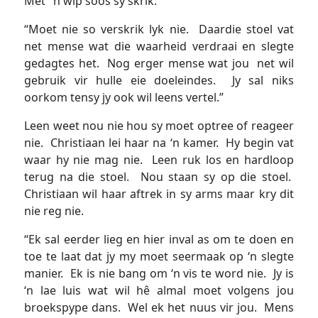
Met ‘n wip soos sy skrik.
“Moet nie so verskrik lyk nie. Daardie stoel vat
net mense wat die waarheid verdraai en slegte
gedagtes het. Nog erger mense wat jou net wil
gebruik vir hulle eie doeleindes. Jy sal niks
oorkom tensy jy ook wil leens vertel.”
Leen weet nou nie hou sy moet optree of reageer
nie. Christiaan lei haar na ‘n kamer. Hy begin vat
waar hy nie mag nie. Leen ruk los en hardloop
terug na die stoel. Nou staan sy op die stoel.
Christiaan wil haar aftrek in sy arms maar kry dit
nie reg nie.
“Ek sal eerder lieg en hier inval as om te doen en
toe te laat dat jy my moet seermaak op ‘n slegte
manier. Ek is nie bang om ‘n vis te word nie. Jy is
‘n lae luis wat wil hê almal moet volgens jou
broekspype dans. Wel ek het nuus vir jou. Mens