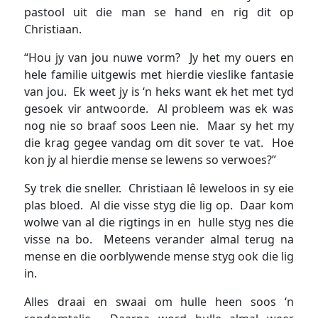
pastool uit die man se hand en rig dit op
Christiaan.
“Hou jy van jou nuwe vorm? Jy het my ouers en
hele familie uitgewis met hierdie vieslike fantasie
van jou. Ek weet jy is ‘n heks want ek het met tyd
gesoek vir antwoorde. Al probleem was ek was
nog nie so braaf soos Leen nie. Maar sy het my
die krag gegee vandag om dit sover te vat. Hoe
kon jy al hierdie mense se lewens so verwoes?”
Sy trek die sneller. Christiaan lê leweloos in sy eie
plas bloed. Al die visse styg die lig op. Daar kom
wolwe van al die rigtings in en hulle styg nes die
visse na bo. Meteens verander almal terug na
mense en die oorblywende mense styg ook die lig
in.
Alles draai en swaai om hulle heen soos ‘n