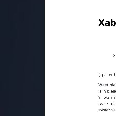
Xab
X
[spacer 
Weet nie
is ‘n bie
‘n warm 
twee met
swaar va