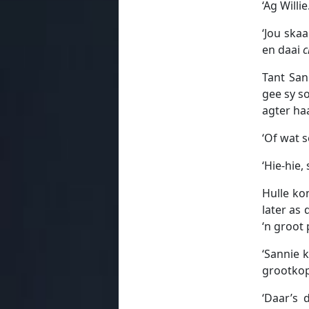
‘Ag Willi
‘Jou skaa
en daai
c
Tant San
gee sy so
agter haa
‘Of wat s
‘Hie-hie,
Hulle kom
later as 
‘n groot
‘Sannie 
grootkop
‘Daar’s 