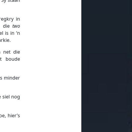
regkry in
op die
two
 is in ‘n
rkie.
n net die
ot boude
ks minder
 siel nog
e, hier’s