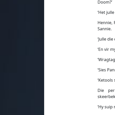
Doom?’
‘Het jull
Hennie, 
Sannie.
‘Julle di
‘En vir 
‘Wragtag
‘Sies Pan
‘Ketools
Die per
skeerbek
‘Hy suip 