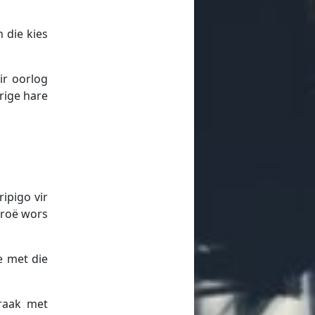
n die kies
ir oorlog
erige hare
ripigo vir
 droë wors
e met die
 raak met