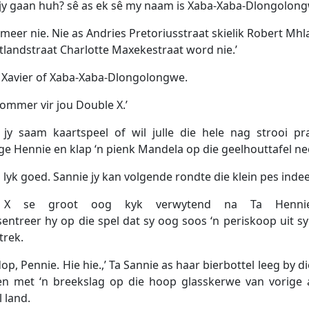
t jy gaan huh? sê as ek sê my naam is Xaba-Xaba-Dlongolong
 meer nie. Nie as Andries Pretoriusstraat skielik Robert Mh
itlandstraat Charlotte Maxekestraat word nie.’
ê Xavier of Xaba-Xaba-Dlongolongwe.
sommer vir jou Double X.’
 jy saam kaartspeel of wil julle die hele nag strooi pra
ge Hennie en klap ‘n pienk Mandela op die geelhouttafel nee
lyk goed. Sannie jy kan volgende rondte die klein pes indeel
 X se groot oog kyk verwytend na Ta Henni
entreer hy op die spel dat sy oog soos ‘n periskoop uit s
trek.
dop, Pennie. Hie hie.,’ Ta Sannie as haar bierbottel leeg by d
 en met ‘n breekslag op die hoop glasskerwe van vorige
 land.