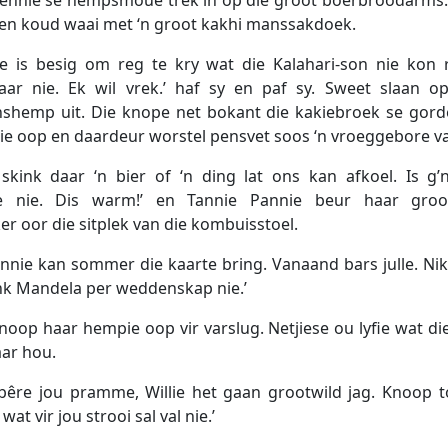
 en koud waai met ‘n groot kakhi manssakdoek.
 is besig om reg te kry wat die Kalahari-son nie kon 
jaar nie. Ek wil vrek.’ haf sy en paf sy. Sweet slaan 
hemp uit. Die knope net bokant die kakiebroek se gordel
ie oop en daardeur worstel pensvet soos ‘n vroeggebore va
 skink daar ‘n bier of ‘n ding lat ons kan afkoel. Is g’
 nie. Dis warm!’ en Tannie Pannie beur haar gro
er oor die sitplek van die kombuisstoel.
Pennie kan sommer die kaarte bring. Vanaand bars julle. Ni
enk Mandela per weddenskap nie.’
noop haar hempie oop vir varslug. Netjiese ou lyfie wat die
ar hou.
 bêre jou pramme, Willie het gaan grootwild jag. Knoop to
at vir jou strooi sal val nie.’