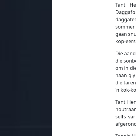
Tant He
Daggafon
daggatee
sommer s
gaan snu
kop-eerst
Die aand
die sonbe
om in di
haan gly
die taren
‘n kok-k
Tant Hen
houtraam
selfs va
afgerond
Tannie H