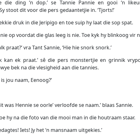
 die ding ‘n dop.’ se Tannie Pannie en gooi ‘n likeu
 Sy stoot dit voor die pers gedaantetjie in. ‘Tjorts!’
ekkie druk in die Jeripigo en toe suip hy laat die sop spat.
ie op voordat die glas leeg is nie. Toe kyk hy blinkoog vir 
alk praat?’ vra Tant Sannie, ‘Hie hie snork snork.’
ik kan ek praat.’ sê die pers monstertjie en grinnik vryp
wye bek na die vlesigheid aan die tannies.
 is jou naam, Eenoog?’
Dit was Hennie se oorle’ verloofde se naam.’ blaas Sannie.
hoe hy na die foto van die mooi man in die houtraam staar.
gedagtes! Iets! Jy het ‘n mansnaam uitgekies.’