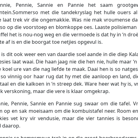
nnie, Pennie, Sannie en Pannie het saam grootg
tein.Sommerso met die tandekryslag het hulle ouers al 
 laat trek vir die ongemakkie. Was nie mak vroumense daai
o op die voorstoep en blomkoppe oes. Laaste polisieman
ffel het is nou-nog weg en die vermoede is dat hy in ‘n dro
e af is en die boorgat toe netjies opgevul is.
 is dit ook weer een van daardie soel aande in die diep Kala
sies laat waai. Die haan jaag nie die hen nie, hulle maar ‘
e koel ure van die nag liefde te maak. Daai hen is so natges
 so vinnig oor haar rug dat hy met die aanloop en land, d
taal en die kalkoen in ‘n streep dek. Ware heer wat hy is, 
ok verskoning, maar die vere is klaar omgekrap.
nie, Pennie, Sannie en Pannie sug swaar om die tafel. Vr
 op en sak moeisaam om die kombuistafel neer. Room e
rkies vet kry vir vendusie, maar die vier tannies is beso
 daarop.
ennie se hempsmoue trek in op die groot boerbroodarms.