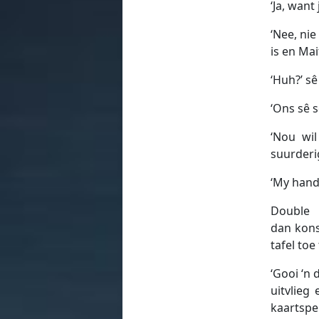
‘Ja, wan
‘Nee, nie
is en Ma
‘Huh?’ s
‘Ons sê 
‘Nou wil
suurderi
‘My hand 
Double
dan kons
tafel toe 
‘Gooi ‘n 
uitvlieg
kaartspel