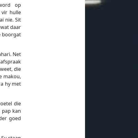
eword op
vir hulle
 nie. Sit
 wat daar
ë boorgat
hari. Net
n afspraak
weet, die
ie makou,
vra hy met
oetel die
n pap kan
nder goed
 Sy staan