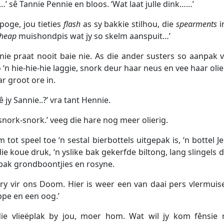
e…’ sê Tannie Pennie en bloos. ‘Wat laat julle dink……’
poge, jou tieties
flash
as sy bakkie stilhou, die
spearments
i
heap
muishondpis wat jy so skelm aanspuit…’
nie praat nooit baie nie. As die ander susters so aanpak v
 ‘n hie-hie-hie laggie, snork deur haar neus en vee haar oli
r groot ore in.
ê jy Sannie..?’ vra tant Hennie.
 snork-snork.’ veeg die hare nog meer olierig.
 tot speel toe ‘n sestal bierbottels uitgepak is, ‘n bottel Je
die koue druk, ‘n yslike bak gekerfde biltong, lang slingels
 pak grondboontjies en rosyne.
kry vir ons Doom. Hier is weer een van daai pers vlermuis
pe en een oog.’
die vlieëplak by jou, moer hom. Wat wil jy kom fênsie