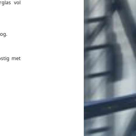
rglas vol
nog.
ostig met