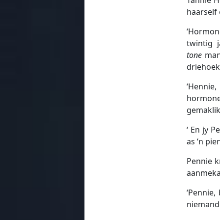
haarself
‘Hormone
twintig 
tone
mans
driehoek
‘Hennie,
hormone
gemaklik
‘ En jy 
as ‘n pi
Pennie k
aanmeka
‘Pennie,
niemand w