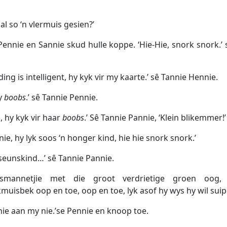
e al so ‘n vlermuis gesien?’
Pennie en Sannie skud hulle koppe. ‘Hie-Hie, snork snork.’ 
e ding is intelligent, hy kyk vir my kaarte.’ sê Tannie Hennie.
my
boobs
.’ sê Tannie Pennie.
, hy kyk vir haar
boobs
.’ Sê Tannie Pannie, ‘Klein blikemmer!’
nie, hy lyk soos ‘n honger kind, hie hie snork snork.’
 seunskind…’ sê Tannie Pannie.
smannetjie met die groot verdrietige groen oog,
muisbek oop en toe, oop en toe, lyk asof hy wys hy wil suip
nie aan my nie.’se Pennie en knoop toe.