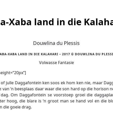
a-Xaba land in die Kalaha
Douwlina du Plessis
ABA-XABA LAND IN DIE KALAHARI – 2017 © DOUWLINA DU PLESS
Volwasse Fantasie
height=”20px”]
 of julle Daggafontein ken soos ek hom ken nie, maar Dag
lie van ‘n beesplaas daar waar die son hard op die horison 
dag. Om Daggafontein se voorstoep groei die daggapla
er hoog, die blare is ‘n groot man se hand vol en die 
n die goeie drag.