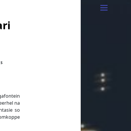
ri
IS
gafontein
neerhel na
ntasie so
blomkoppe