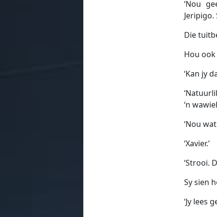
‘Nou gee
Jeripigo.
Die tuitb
Hou ook n
‘Kan jy d
‘Natuurl
‘n wawiel
‘Nou wat
‘Xavier.’
‘Strooi. 
Sy sien 
‘Jy lees 