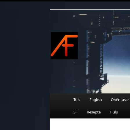
Afrikaanse Wetenskapfiksie e
Skip
to
primary
content
AFRIFIKSIE
Main
Tuis
English
Oriëntasie
menu
SF
Resepte
Hulp