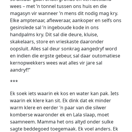
wees – met ’n tonnel tussen ons huis en die
magasyn vir wanneer ’n mens dit nodig mag kry.
Elke amptenaar, afleweraar, aankoper en selfs ons
gesinslede sal ’n ingeboude kode in ons
handpalms kry. Dit sal die deure, kluise,
skakelaars, store en vrieskaste daaronder
oopsluit. Alles sal deur sonkrag aangedryf word
en indien die ergste gebeur, sal daar outomatiese
kernopwekkers wees wat alles vir jare sal
aandryf!”
***
Ek soek iets waarin ek kos en water kan pak. Iets
waarin ek klere kan sit. Ek dink dat ek minder
warm klere en eerder ’n paar van die silwer
komberse waaronder ek en Lala slaap, moet
saamneem. Mamma het ons altyd onder sulke
sagte beddegoed toegemaak. Ek voel anders. Ek