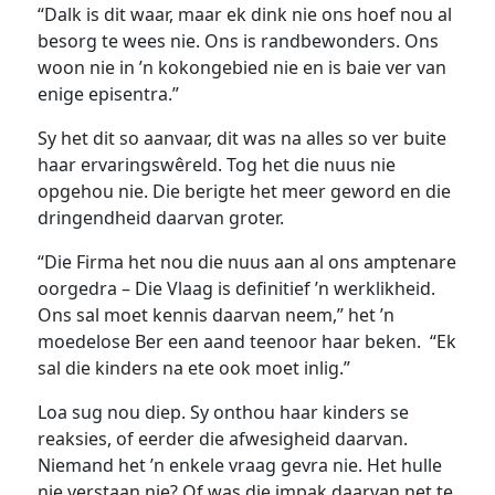
“Dalk is dit waar, maar ek dink nie ons hoef nou al
besorg te wees nie. Ons is randbewonders. Ons
woon nie in ’n kokongebied nie en is baie ver van
enige episentra.”
Sy het dit so aanvaar, dit was na alles so ver buite
haar ervaringswêreld. Tog het die nuus nie
opgehou nie. Die berigte het meer geword en die
dringendheid daarvan groter.
“Die Firma het nou die nuus aan al ons amptenare
oorgedra – Die Vlaag is definitief ’n werklikheid.
Ons sal moet kennis daarvan neem,” het ’n
moedelose Ber een aand teenoor haar beken. “Ek
sal die kinders na ete ook moet inlig.”
Loa sug nou diep. Sy onthou haar kinders se
reaksies, of eerder die afwesigheid daarvan.
Niemand het ’n enkele vraag gevra nie. Het hulle
nie verstaan nie? Of was die impak daarvan net te