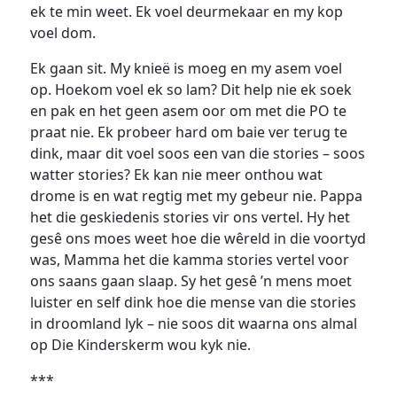
ek te min weet. Ek voel deurmekaar en my kop
voel dom.
Ek gaan sit. My knieë is moeg en my asem voel
op. Hoekom voel ek so lam? Dit help nie ek soek
en pak en het geen asem oor om met die PO te
praat nie. Ek probeer hard om baie ver terug te
dink, maar dit voel soos een van die stories – soos
watter stories? Ek kan nie meer onthou wat
drome is en wat regtig met my gebeur nie. Pappa
het die geskiedenis stories vir ons vertel. Hy het
gesê ons moes weet hoe die wêreld in die voortyd
was, Mamma het die kamma stories vertel voor
ons saans gaan slaap. Sy het gesê ’n mens moet
luister en self dink hoe die mense van die stories
in droomland lyk – nie soos dit waarna ons almal
op Die Kinderskerm wou kyk nie.
***