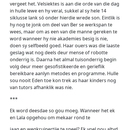
vergeet het. Velsiektes is aan die orde van die dag
in hulle lewe en hy veral, sukkel al sy hele 14
siklusse lank só onder hierdie wrede son. Eintlik is
hy nog te jonk om deel van Ber se werkspan te
wees, maar om as een van die manne gereken te
word wanneer hy nie akademies besig is nie,
doen sy selfbeeld goed. Haar ouers was die laaste
geslag wat nog deels deur mense of robotte
onderrig is. Daarna het almal tuisonderrig begin
volg deur meer gesofistikeerde en gerieflik
bereikbare aanlyn metodes en programme. Hulle
sou nooit Eden toe kon trek as haar kinders nog
van tutors afhanklik was nie.
***
Ek word deesdae so gou moeg. Wanneer het ek
en Lala opgehou om mekaar rond te
jaag en wegkruipertjie te speel? Ek voel nou altyd