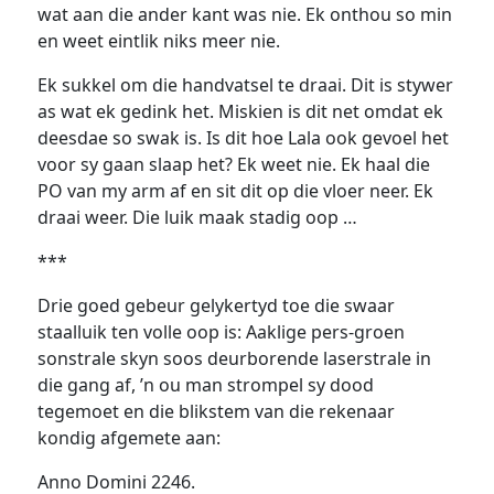
wat aan die ander kant was nie. Ek onthou so min
en weet eintlik niks meer nie.
Ek sukkel om die handvatsel te draai. Dit is stywer
as wat ek gedink het. Miskien is dit net omdat ek
deesdae so swak is. Is dit hoe Lala ook gevoel het
voor sy gaan slaap het? Ek weet nie. Ek haal die
PO van my arm af en sit dit op die vloer neer. Ek
draai weer. Die luik maak stadig oop …
***
Drie goed gebeur gelykertyd toe die swaar
staalluik ten volle oop is: Aaklige pers-groen
sonstrale skyn soos deurborende laserstrale in
die gang af, ’n ou man strompel sy dood
tegemoet en die blikstem van die rekenaar
kondig afgemete aan:
Anno Domini 2246.