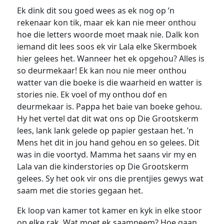
Ek dink dit sou goed wees as ek nog op ’n
rekenaar kon tik, maar ek kan nie meer onthou
hoe die letters woorde moet maak nie. Dalk kon
iemand dit lees soos ek vir Lala elke Skermboek
hier gelees het. Wanneer het ek opgehou? Alles is
so deurmekaar! Ek kan nou nie meer onthou
watter van die boeke is die waarheid en watter is
stories nie. Ek voel of my onthou dof en
deurmekaar is. Pappa het baie van boeke gehou.
Hy het vertel dat dit wat ons op Die Grootskerm
lees, lank lank gelede op papier gestaan het. ’n
Mens het dit in jou hand gehou en so gelees. Dit
was in die voortyd. Mamma het saans vir my en
Lala van die kinderstories op Die Grootskerm
gelees. Sy het ook vir ons die prentjies gewys wat
saam met die stories gegaan het.
Ek loop van kamer tot kamer en kyk in elke stoor
op elke rak. Wat moet ek saamneem? Hoe gaan