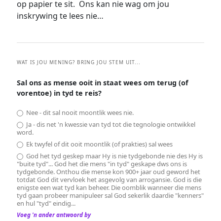
op papier te sit. Ons kan nie wag om jou
inskrywing te lees nie…
WAT IS JOU MENING? BRING JOU STEM UIT...
Sal ons as mense ooit in staat wees om terug (of
vorentoe) in tyd te reis?
Nee - dit sal nooit moontlik wees nie.
Ja - dis net 'n kwessie van tyd tot die tegnologie ontwikkel
word.
Ek twyfel of dit ooit moontlik (of prakties) sal wees
God het tyd geskep maar Hy is nie tydgebonde nie des Hy is
"buite tyd"... God het die mens "in tyd" geskape dws ons is
tydgebonde. Onthou die mense kon 900+ jaar oud geword het
totdat God dit vervloek het asgevolg van arrogansie. God is die
enigste een wat tyd kan beheer. Die oomblik wanneer die mens
tyd gaan probeer manipuleer sal God sekerlik daardie "kenners"
en hul "tyd" eindig...
Voeg 'n ander antwoord by