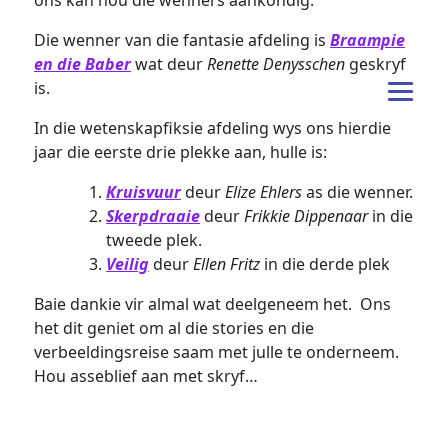
ons kan nou die wenners aankondig.
Die wenner van die fantasie afdeling is
Braampie
en die Baber
wat deur
Renette Denysschen
geskryf
is.
In die wetenskapfiksie afdeling wys ons hierdie
jaar die eerste drie plekke aan, hulle is:
Kruisvuur
deur
Elize Ehlers
as die wenner.
Skerpdraaie
deur
Frikkie Dippenaar
in die
tweede plek.
Veilig
deur
Ellen Fritz
in die derde plek
Baie dankie vir almal wat deelgeneem het. Ons
het dit geniet om al die stories en die
verbeeldingsreise saam met julle te onderneem.
Hou asseblief aan met skryf…