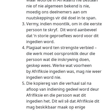
Waar woorde in Afrikaans nie bestaan
nie of nie algemeen bekend is nie,
moedig ons deelnemers aan om
nuutskeppings vir dié doel in te span.
Vermy, indien moontlik, om in die eerste
persoon te skryf. Dit word aanbeveel
dat ‘n storie geproeflees word voor dit
ingedien word.
Plagiaat word ten strengste verbied –
die werk moet oorspronklik deur die
persoon wat die inskrywing doen,
geskep wees. Werke wat voorheen
by Afrifiksie ingedien was, mag nie weer
ingedien word nie.
Die kopiereg van die verhaal sal na
afloop van indiening gedeel word deur
Afrifiksie en die persoon wat dit
ingedien het. Dit wil sê dat Afrifiksie dit
mag beskikbaar maak op enige