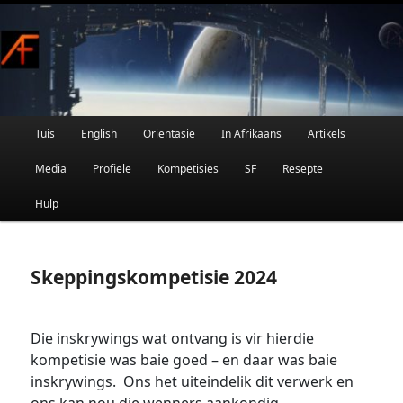
Afrikaanse Wetenskapfiksie en Fantasie
Skip
to
primary
content
Main
Tuis
English
Oriëntasie
In Afrikaans
Artikels
AFRIFIKSIE
menu
Media
Profiele
Kompetisies
SF
Resepte
Hulp
Skeppingskompetisie 2024
Die inskrywings wat ontvang is vir hierdie
kompetisie was baie goed – en daar was baie
inskrywings. Ons het uiteindelik dit verwerk en