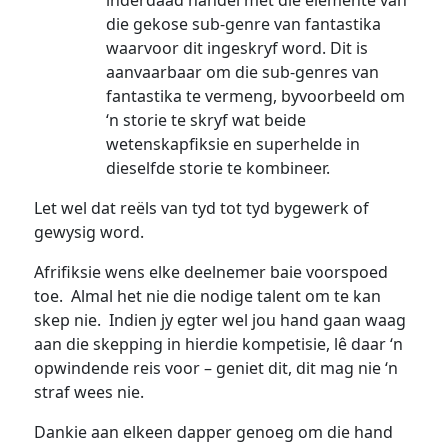
inderdaad handel met die elemente van
die gekose sub-genre van fantastika
waarvoor dit ingeskryf word. Dit is
aanvaarbaar om die sub-genres van
fantastika te vermeng, byvoorbeeld om
‘n storie te skryf wat beide
wetenskapfiksie en superhelde in
dieselfde storie te kombineer.
Let wel dat reëls van tyd tot tyd bygewerk of
gewysig word.
Afrifiksie wens elke deelnemer baie voorspoed
toe. Almal het nie die nodige talent om te kan
skep nie. Indien jy egter wel jou hand gaan waag
aan die skepping in hierdie kompetisie, lê daar ‘n
opwindende reis voor – geniet dit, dit mag nie ‘n
straf wees nie.
Dankie aan elkeen dapper genoeg om die hand