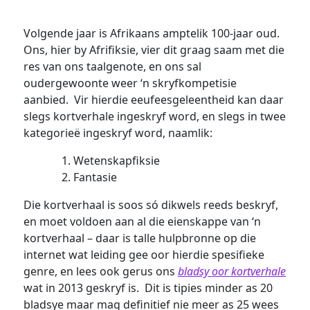
Volgende jaar is Afrikaans amptelik 100-jaar oud.
Ons, hier by Afrifiksie, vier dit graag saam met die
res van ons taalgenote, en ons sal
oudergewoonte weer ‘n skryfkompetisie
aanbied. Vir hierdie eeufeesgeleentheid kan daar
slegs kortverhale ingeskryf word, en slegs in twee
kategorieë ingeskryf word, naamlik:
Wetenskapfiksie
Fantasie
Die kortverhaal is soos só dikwels reeds beskryf,
en moet voldoen aan al die eienskappe van ‘n
kortverhaal – daar is talle hulpbronne op die
internet wat leiding gee oor hierdie spesifieke
genre, en lees ook gerus ons
bladsy oor kortverhale
wat in 2013 geskryf is. Dit is tipies minder as 20
bladsye maar mag definitief nie meer as 25 wees