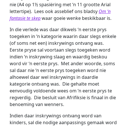
nie (A4 op 1½ spasiëring met ‘n 11 grootte Arial
lettertipe). Lees ook asseblief ons bladsy
Om ‘n
fantasie te skep
waar goeie wenke beskikbaar is.
In die verlede was daar dikwels ‘n eerste prys
toegeken in ‘n kategorie waarin daar slegs enkele
(of soms net een) inskrywings ontvang was.
Eerste pryse sal voortaan slegs toegeken word
indien ‘n inskrywing slaag en waardig beskou
word vir ‘n eerste prys. Met ander woorde, soms
sal daar nie ‘n eerste prys toegeken word nie
alhoewel daar wel inskrywings in daardie
kategorie ontvang was. Die gehalte moet
eenvoudig voldoende wees om ‘n eerste prys te
regverdig. Die besluit van Afrifiksie is finaal in die
benoeming van wenners.
Indien daar inskrywings ontvang word van
kinders, sal die nodige aanpassings gemaak word