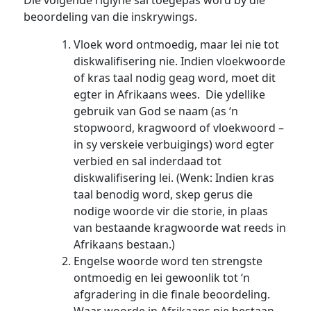
Die volgende riglyne sal toegepas word by die
beoordeling van die inskrywings.
Vloek word ontmoedig, maar lei nie tot
diskwalifisering nie. Indien vloekwoorde
of kras taal nodig geag word, moet dit
egter in Afrikaans wees. Die ydellike
gebruik van God se naam (as ‘n
stopwoord, kragwoord of vloekwoord –
in sy verskeie verbuigings) word egter
verbied en sal inderdaad tot
diskwalifisering lei. (Wenk: Indien kras
taal benodig word, skep gerus die
nodige woorde vir die storie, in plaas
van bestaande kragwoorde wat reeds in
Afrikaans bestaan.)
Engelse woorde word ten strengste
ontmoedig en lei gewoonlik tot ‘n
afgradering in die finale beoordeling.