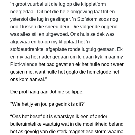
’n groot vuurbal uit die lug op die klipplatform
neergedaal. Dit het die hele omgewing laat tril en
ysterstof die lug in geslinger. ’n Stofstorm soos nog
nooit tussen die sneeu deur. Die volgende oggend
was alles stil en uitgewoed. Ons huis se dak was
afgewaai en bo-op my klipplaat het ’n
stofdeurdrenkte, afgeplatte ronde lugtuig gestaan. Ek
en my pa het nader gegaan om te gaan kyk, maar my
Pioti-vriende
het pad gevat en ek het hulle nooit weer
gesien nie, want hulle het geglo die hemelgode het
ons kom aanval.”
Die prof hang aan Johnie se lippe.
“
Wie het jy en jou pa gedink is dit?”
“
Ons het besef dit is waarskynlik een of ander
buiteruimtelike vaartuig wat in die moeilikheid beland
het as gevolg van die sterk magnetiese storm waarna