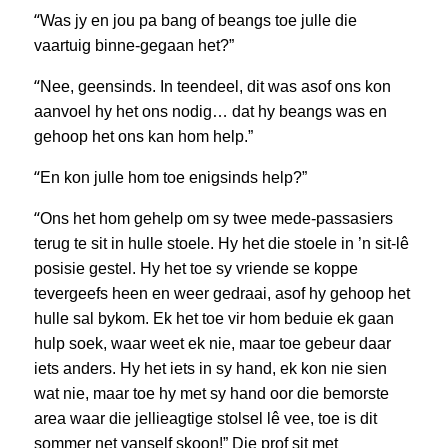
“
Was jy en jou pa bang of beangs toe julle die
vaartuig binne-gegaan het?”
“
Nee, geensinds. In teendeel, dit was asof ons kon
aanvoel hy het ons nodig… dat hy beangs was en
gehoop het ons kan hom help.”
“
En kon julle hom toe enigsinds help?”
“
Ons het hom gehelp om sy twee mede-passasiers
terug te sit in hulle stoele. Hy het die stoele in ’n sit-lê
posisie gestel. Hy het toe sy vriende se koppe
tevergeefs heen en weer gedraai, asof hy gehoop het
hulle sal bykom. Ek het toe vir hom beduie ek gaan
hulp soek, waar weet ek nie, maar toe gebeur daar
iets anders. Hy het iets in sy hand, ek kon nie sien
wat nie, maar toe hy met sy hand oor die bemorste
area waar die jellieagtige stolsel lê vee, toe is dit
sommer net vanself skoon!” Die prof sit met