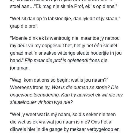
stoel aan…”Ek mag nie sit nie Prof, ek is op diens.”
“
Wel sit dan op ’n labstoeltjie, dan lyk dit of jy staan,”
grap die prof.
“
Moenie dink ek is wantrouig nie, maar toe jy netnou
my deur vir my oopgesluit het, het jy net één sleutel
gehad met ’n snaakse witterige sleutelhouertjie in jou
hand.”
Flip maar die prof is oplettend!
frons die
jongman.
“
Wag, kom dat ons só begin: wat is jou naam?”
Weereens frons hy.
Wat is die ouman se storie? Die
ongewone toenadering. Kan hy aanvoel ek wil nie my
sleutelhouer vir hom wys nie?
“
Wel jy weet wat is mý naam, so dis seker nie teen
die wet as ek vra wat jou naam is nie? Ons het al
dikwels hier in die gange by mekaar verbygeloop en