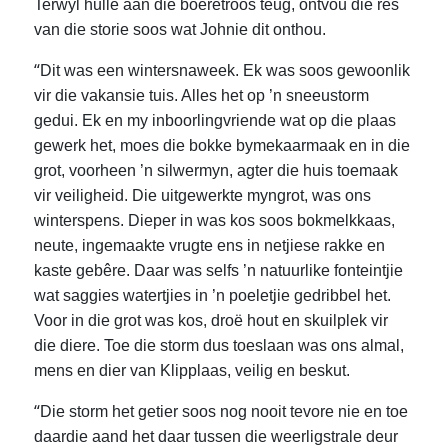
Terwyl hulle aan die boeretroos teug, ontvou die res
van die storie soos wat Johnie dit onthou.
“
Dit was een wintersnaweek. Ek was soos gewoonlik
vir die vakansie tuis. Alles het op ’n sneeustorm
gedui. Ek en my inboorlingvriende wat op die plaas
gewerk het, moes die bokke bymekaarmaak en in die
grot, voorheen ’n silwermyn, agter die huis toemaak
vir veiligheid. Die uitgewerkte myngrot, was ons
winterspens. Dieper in was kos soos bokmelkkaas,
neute, ingemaakte vrugte ens in netjiese rakke en
kaste gebêre. Daar was selfs ’n natuurlike fonteintjie
wat saggies watertjies in ’n poeletjie gedribbel het.
Voor in die grot was kos, droë hout en skuilplek vir
die diere. Toe die storm dus toeslaan was ons almal,
mens en dier van Klipplaas, veilig en beskut.
“
Die storm het getier soos nog nooit tevore nie en toe
daardie aand het daar tussen die weerligstrale deur