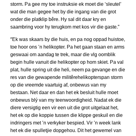
storm. Pa gee my toe instruksie ek moet die ‘sleutel’
wat die man gegee het by die ingang van die grot
onder die platklip bêre. Hy sal dit daar kry en
saambring voor hy terugkom met kos vir die gaste.”
“
Ek was skaars by die huis, en pa nog oppad huistoe,
toe hoor ons ’n helikopter. Pa het gaan staan en arms
geswaai om aandag te trek, maar die vlg oomblik
begin hulle vanuit die helikopter op hom skiet. Pa val
plat, hulle spring uit die heli, neem pa gevange en die
res van die gewapende militêrehelikopterspan storm
op die vreemde vaartuig af, onbewus van my
bestaan. Net daar en dan het ek besluit hulle moet
onbewus blý van my teenwoordigheid. Nadat ek die
diere versigtig een vir een uit die grot uitgelaat het,
het ek op die koppie tussen die klippe geskuil en die
indringers met ’n verkyker bespied. Vir ’n week lank
het ek die spulletjie dopgehou. Dit het gewemel van