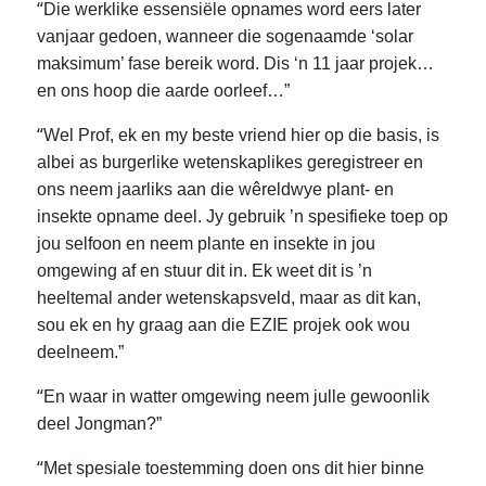
“
Die werklike essensiële opnames word eers later
vanjaar gedoen, wanneer die sogenaamde ‘solar
maksimum’ fase bereik word. Dis ‘n 11 jaar projek…
en ons hoop die aarde oorleef…”
“
Wel Prof, ek en my beste vriend hier op die basis, is
albei as burgerlike wetenskaplikes geregistreer en
ons neem jaarliks aan die wêreldwye plant- en
insekte opname deel. Jy gebruik ’n spesifieke toep op
jou selfoon en neem plante en insekte in jou
omgewing af en stuur dit in. Ek weet dit is ’n
heeltemal ander wetenskapsveld, maar as dit kan,
sou ek en hy graag aan die EZIE projek ook wou
deelneem.”
“
En waar in watter omgewing neem julle gewoonlik
deel Jongman?”
“
Met spesiale toestemming doen ons dit hier binne