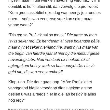
myself maar in die werk en navorsing verdrink.” Vir ’n
oomblik is hulle albei stil, dan vervolg die prof weer:
“Kom groet asseblief elke dag wanneer jy jou rondtes
doen… voëls van eenderse vere kan seker maar
vrinne wees?”
“
Dis reg so Prof, ek sal so maak.”
Die arme ou man.
Hy is seker reg. Ek het darem al twee bolangse pêlle,
maar hy het seker niemand nie, want hy is maar van
die begin van hierdie jaar af hier by die metalurgiese
navorsingslabs. Nou verstaan ek hoekom ek al
agtergekom het hy werk so baie oortyd. Dis nie vir
geld nie, dis van eensaamheid!
Klop klop. Die deur gaan oop. “Môre Prof, ek het
vanoggend bietjie vroeër op diens gekom en toe
gesien u was alreeds hier in die lab besig? Is alles
nog reg?”