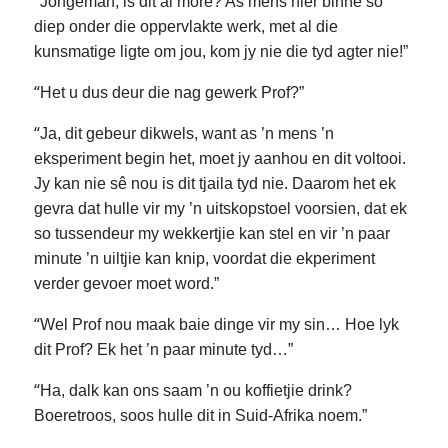
“
Jongeman, is dit al môre? As mens hier binne so
diep onder die oppervlakte werk, met al die
kunsmatige ligte om jou, kom jy nie die tyd agter nie!”
“
Het u dus deur die nag gewerk Prof?”
“
Ja, dit gebeur dikwels, want as ’n mens ’n
eksperiment begin het, moet jy aanhou en dit voltooi.
Jy kan nie sê nou is dit tjaila tyd nie. Daarom het ek
gevra dat hulle vir my ’n uitskopstoel voorsien, dat ek
so tussendeur my wekkertjie kan stel en vir ’n paar
minute ’n uiltjie kan knip, voordat die ekperiment
verder gevoer moet word.”
“
Wel Prof nou maak baie dinge vir my sin… Hoe lyk
dit Prof? Ek het ’n paar minute tyd…”
“
Ha, dalk kan ons saam ’n ou koffietjie drink?
Boeretroos, soos hulle dit in Suid-Afrika noem.”