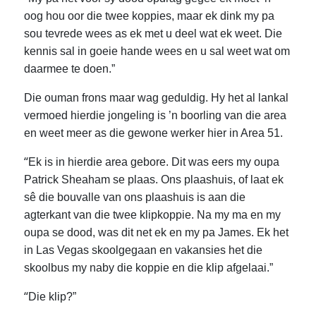
oog hou oor die twee koppies, maar ek dink my pa
sou tevrede wees as ek met u deel wat ek weet. Die
kennis sal in goeie hande wees en u sal weet wat om
daarmee te doen.”
Die ouman frons maar wag geduldig. Hy het al lankal
vermoed hierdie jongeling is ’n boorling van die area
en weet meer as die gewone werker hier in Area 51.
“
Ek is in hierdie area gebore.
Dit was eers my oupa
Patrick Sheaham se plaas.
Ons plaashuis, of laat ek
sê die bouvalle van ons plaashuis is aan die
agterkant van die twee klipkoppie. Na my ma en my
oupa se dood, was dit net ek en my pa James. Ek het
in Las Vegas skoolgegaan en vakansies het die
skoolbus my naby die koppie en die klip afgelaai.”
“
Die klip?”