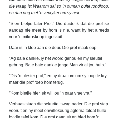
die vraag is:
Waarom sal so ’n ouman buite rondloop,
en dan nog met ’n verkyker om sy nek.
“
Sien bietjie later Prof.” Dis duidelik dat die prof se
aandag nie meer by hom is nie, want hy het alreeds
voor ’n mikroskoop ingeskuif.
Daar is ’n klop aan die deur. Die prof maak oop.
“
Ag baie dankie, jy het woord gehou en my sleutel
gebring. Baie baie dankie jonge Man vir al jou hulp.”
“
Dis ’n plesier prof,” en hy draai om om sy loop te kry,
maar die prof roep hom terug.
“
Kom bietjie hier, ek wil jou ’n paar vrae vra.”
Verbaas staan die sekuriteitswag nader. Die prof stap
vooruit en hy moet onwillekeurig agterna totdat hulle
by die tafel kom. Die prof gaan sit en bied hom ’n