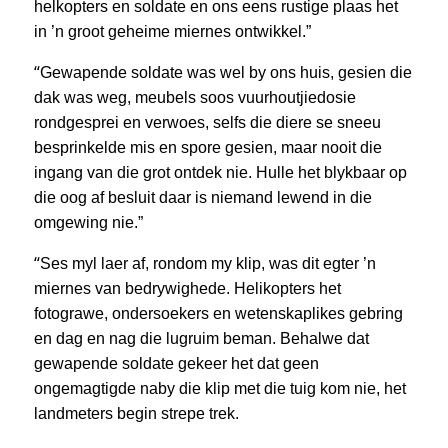
helkopters en soldate en ons eens rustige plaas het
in ’n groot geheime miernes ontwikkel.”
“
Gewapende soldate was wel by ons huis, gesien die
dak was weg, meubels soos vuurhoutjiedosie
rondgesprei en verwoes, selfs die diere se sneeu
besprinkelde mis en spore gesien, maar nooit die
ingang van die grot ontdek nie. Hulle het blykbaar op
die oog af besluit daar is niemand lewend in die
omgewing nie.”
“
Ses myl laer af, rondom my klip, was dit egter ’n
miernes van bedrywighede. Helikopters het
fotograwe, ondersoekers en wetenskaplikes gebring
en dag en nag die lugruim beman. Behalwe dat
gewapende soldate gekeer het dat geen
ongemagtigde naby die klip met die tuig kom nie, het
landmeters begin strepe trek.