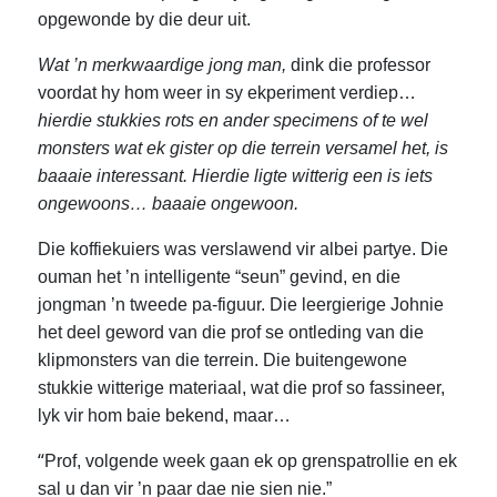
opgewonde by die deur uit.
Wat ’n merkwaardige jong man,
dink die professor
voordat hy hom weer in sy ekperiment verdiep…
hierdie stukkies rots en ander specimens of te wel
monsters wat ek gister op die terrein versamel het, is
baaaie interessant. Hierdie ligte witterig een is iets
ongewoons… baaaie ongewoon.
Die koffiekuiers was verslawend vir albei partye. Die
ouman het ’n intelligente “seun” gevind, en die
jongman ’n tweede pa-figuur. Die leergierige Johnie
het deel geword van die prof se ontleding van die
klipmonsters van die terrein. Die buitengewone
stukkie witterige materiaal, wat die prof so fassineer,
lyk vir hom baie bekend, maar…
“
Prof, volgende week gaan ek op grenspatrollie en ek
sal u dan vir ’n paar dae nie sien nie.”