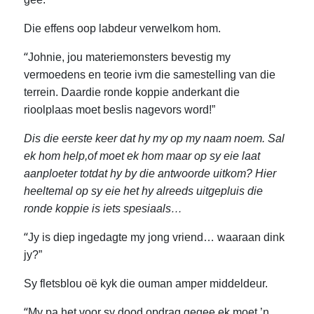
Die effens oop labdeur verwelkom hom.
“
Johnie, jou materiemonsters bevestig my
vermoedens en teorie ivm die samestelling van die
terrein. Daardie ronde koppie anderkant die
rioolplaas moet beslis nagevors word!”
Dis die eerste keer dat hy my op my naam noem. Sal
ek hom help,of moet ek hom maar op sy eie laat
aanploeter totdat hy by die antwoorde uitkom? Hier
heeltemal op sy eie het hy alreeds uitgepluis die
ronde koppie is iets spesiaals…
“
Jy is diep ingedagte my jong vriend… waaraan dink
jy?”
Sy fletsblou oë kyk die ouman amper middeldeur.
“
My pa het voor sy dood opdrag gegee ek moet ’n