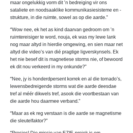
maar ongelukkig vorm dit ’n bedreiging vir ons
sataliete en noodsaaklike kommunikasiesisteme en -
strukture, in die ruimte, sowel as op die aarde.”
“
Wow nee, ek het as kind daarvan gedroom om ’n
ruimtereisiger te word, nouja, ek was my lewe lank
nog maar altyd in hierdie omgewing, en sien maar net
altyd die video’s van dié pragtige ligverskynsels. Ek
het nie besef dit is magnetiese storms nie, of bewoord
ek dit nou verkeerd in my onkunde?”
“
Nee, jy is honderdpersent korrek en al die tornado’s,
lewensbedreigende storms wat die aarde deesdae
tref al méér dikwels tref, asook die voortbestaan van
die aarde hou daarmee verband.”
“
Maar as ek reg verstaan is die aarde se magnetisme
die sleutelfaktor?”
“
Presies! Die missie van EZIE-projek is om