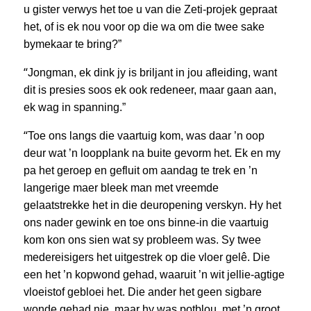
u gister verwys het toe u van die Zeti-projek gepraat
het, of is ek nou voor op die wa om die twee sake
bymekaar te bring?”
“
Jongman, ek dink jy is briljant in jou afleiding, want
dit is presies soos ek ook redeneer, maar gaan aan,
ek wag in spanning.”
“
Toe ons langs die vaartuig kom, was daar ’n oop
deur wat ’n loopplank na buite gevorm het. Ek en my
pa het geroep en gefluit om aandag te trek en ’n
langerige maer bleek man met vreemde
gelaatstrekke het in die deuropening verskyn. Hy het
ons nader gewink en toe ons binne-in die vaartuig
kom kon ons sien wat sy probleem was. Sy twee
medereisigers het uitgestrek op die vloer gelê. Die
een het ’n kopwond gehad, waaruit ’n wit jellie-agtige
vloeistof gebloei het. Die ander het geen sigbare
wonde gehad nie, maar hy was potblou, met ’n groot