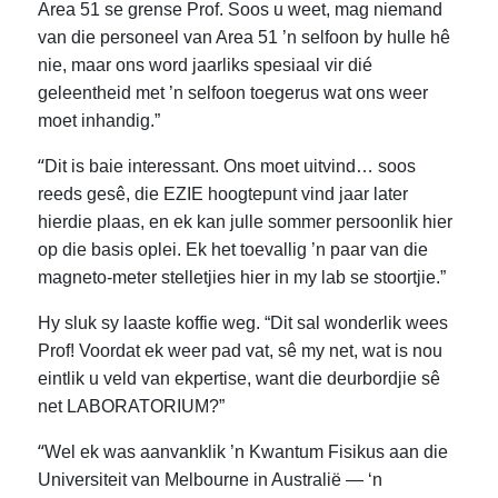
Area 51 se grense Prof. Soos u weet, mag niemand
van die personeel van Area 51 ’n selfoon by hulle hê
nie, maar ons word jaarliks spesiaal vir dié
geleentheid met ’n selfoon toegerus wat ons weer
moet inhandig.”
“
Dit is baie interessant. Ons moet uitvind… soos
reeds gesê, die EZIE hoogtepunt vind jaar later
hierdie plaas, en ek kan julle sommer persoonlik hier
op die basis oplei. Ek het toevallig ’n paar van die
magneto-meter stelletjies hier in my lab se stoortjie.”
Hy sluk sy laaste koffie weg. “Dit sal wonderlik wees
Prof! Voordat ek weer pad vat, sê my net, wat is nou
eintlik u veld van ekpertise, want die deurbordjie sê
net LABORATORIUM?”
“
Wel ek was aanvanklik ’n Kwantum
Fisikus aan die
Universiteit van Melbourne in Australië — ‘n