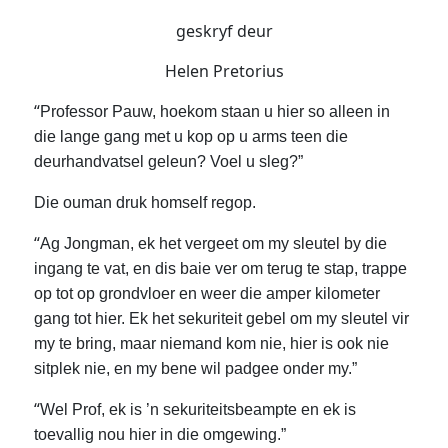
geskryf deur
Helen Pretorius
“
Professor Pauw, hoekom staan u hier so alleen in
die lange gang met u kop op u arms teen die
deurhandvatsel geleun? Voel u sleg?”
Die ouman druk homself regop.
“
Ag Jongman, ek het vergeet om my sleutel by die
ingang te vat, en dis baie ver om terug te stap, trappe
op tot op grondvloer en weer die amper kilometer
gang tot hier. Ek het sekuriteit gebel om my sleutel vir
my te bring, maar niemand kom nie, hier is ook nie
sitplek nie, en my bene wil padgee onder my.”
“
Wel Prof, ek is ’n sekuriteitsbeampte en ek is
toevallig nou hier in die omgewing.”