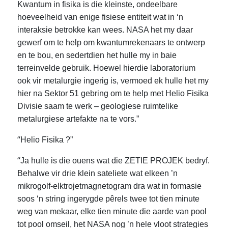
Kwantum in fisika is die kleinste, ondeelbare
hoeveelheid van enige fisiese entiteit wat in ‘n
interaksie betrokke kan wees. NASA het my daar
gewerf om te help om kwantumrekenaars te ontwerp
en te bou, en sedertdien het hulle my in baie
terreinvelde gebruik. Hoewel hierdie laboratorium
ook vir metalurgie ingerig is, vermoed ek hulle het my
hier na Sektor 51 gebring om te help met Helio Fisika
Divisie saam te werk – geologiese ruimtelike
metalurgiese artefakte na te vors.”
“
Helio Fisika ?”
“
Ja hulle is die ouens wat die ZETIE PROJEK bedryf.
Behalwe vir drie klein sateliete wat elkeen ’n
mikrogolf-elktrojetmagnetogram dra wat in formasie
soos ‘n string ingerygde pêrels twee tot tien minute
weg van mekaar, elke tien minute die aarde van pool
tot pool omseil, het NASA nog ’n hele vloot strategies