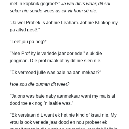
met ’n kopknik gegroet?”
Ja wel dit is waar, dit sal
seker nie sonde wees as ek vir hom sê nie.
“
Ja wel Prof ek is Johnie Leaham. Johnie Klipkop my
pa altyd gesê.”
“
Leef jou pa nog?”
“
Nee Prof hy is verlede jaar oorlede,” sluk die
jongman. Die prof maak of hy dit nie sien nie.
“
Ek vermoed julle was baie na aan mekaar?”
Hoe sou die ouman dit weet?
“
Ja ons was baie naby aanmekaar want my ma is al
dood toe ek nog ’n laaitie was.”
“
Ek verstaan dit, want ek het nie kind of kraai nie. My
vrou is ook verlede jaar dood en nou probeer ek