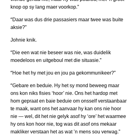
knop op sy lang maer voorkop.”
“
Daar was dus drie passasiers maar twee was buite
aksie?”
Johnie knik.
“
Die een wat nie beseer was nie, was duidelik
moedeloos en uitgeboul met die situasie.”
“
Hoe het hy met jou en jou pa gekommunikeer?”
“
Gebare en beduie. Hy het sy mond beweeg maar
ons kon niks fisies ‘hoor’ nie. Ons het hardop met
hom gepraat en baie beduie om onsself verstaanbaar
te maak, want ons het aanvaar hy kan ons nie hoor
nie — wel, dit het nie gelyk asof hy ‘ore’ het waarmee
hy ons kon hoor nie, tog was dit asof ons mekaar
makliker verstaan het as wat ’n mens sou verwag.”