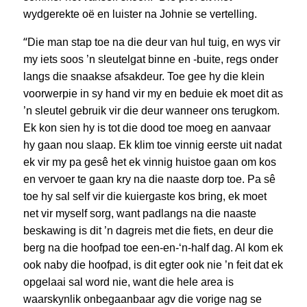
wydgerekte oë en luister na Johnie se vertelling.
“
Die man stap toe na die deur van hul tuig, en wys vir
my iets soos ’n sleutelgat binne en -buite, regs onder
langs die snaakse afsakdeur. Toe gee hy die klein
voorwerpie in sy hand vir my en beduie ek moet dit as
’n sleutel gebruik vir die deur wanneer ons terugkom.
Ek kon sien hy is tot die dood toe moeg en aanvaar
hy gaan nou slaap. Ek klim toe vinnig eerste uit nadat
ek vir my pa gesê het ek vinnig huistoe gaan om kos
en vervoer te gaan kry na die naaste dorp toe. Pa sê
toe hy sal self vir die kuiergaste kos bring, ek moet
net vir myself sorg, want padlangs na die naaste
beskawing is dit ’n dagreis met die fiets, en deur die
berg na die hoofpad toe een-en-‘n-half dag. Al kom ek
ook naby die hoofpad, is dit egter ook nie ’n feit dat ek
opgelaai sal word nie, want die hele area is
waarskynlik onbegaanbaar agv die vorige nag se