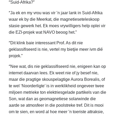
“
Suid-Afrika?”
“
Ja ek en my vrou was vir ’n jaar lank in Suid-Afrika
waar ek by die Meerkat, die magnetieseteleskoop
stasie gewerk het. Ek moes vrywilligers help oplei vir
die EZI-projek wat NAVO beoog het.”
“
Dit klink baie interessant Prof. As dit nie
geklassifiseerd is nie, vertel my bietjie meer ivm dié
projek.”
“
Nee wat, dis nie geklassifiseerd nie, enigeen kan op
internet daarvan lees. Ek weet nie of jy besef nie,
maar die pragtige skouspelagtige Aurora Borealis, of
te wel ‘Noorderligte’ is in werklikheid ongeveer twee
miljoen metrieke ton elektriesgelade partikels van die
Son, wat dan as geomagnetiese solarwinde die
aarde se atmosfeer in die poolstreke tref. Dit is mooi
om te sien, en word al hoe meer ’n toeriste attraksie,