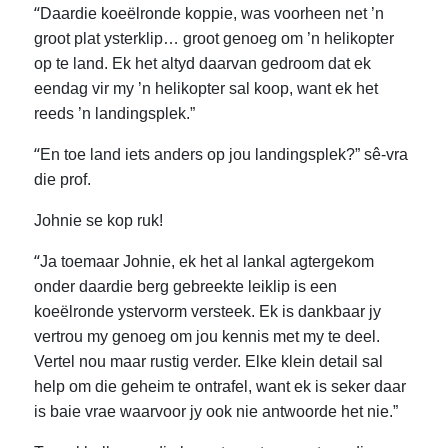
“
Daardie koeëlronde koppie, was voorheen net ’n
groot plat ysterklip… groot genoeg om ’n helikopter
op te land. Ek het altyd daarvan gedroom dat ek
eendag vir my ’n helikopter sal koop, want ek het
reeds ’n landingsplek.”
“
En toe land iets anders op jou landingsplek?” sê-vra
die prof.
Johnie se kop ruk!
“
Ja toemaar Johnie, ek het al lankal agtergekom
onder daardie berg gebreekte leiklip is een
koeëlronde ystervorm versteek. Ek is dankbaar jy
vertrou my genoeg om jou kennis met my te deel.
Vertel nou maar rustig verder. Elke klein detail sal
help om die geheim te ontrafel, want ek is seker daar
is baie vrae waarvoor jy ook nie antwoorde het nie.”