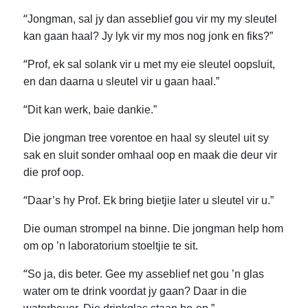
“
Jongman, sal jy dan asseblief gou vir my my sleutel
kan gaan haal? Jy lyk vir my mos nog jonk en fiks?”
“
Prof, ek sal solank vir u met my eie sleutel oopsluit,
en dan daarna u sleutel vir u gaan haal.”
“
Dit kan werk, baie dankie.”
Die jongman tree vorentoe en haal sy sleutel uit sy
sak en sluit sonder omhaal oop en maak die deur vir
die prof oop.
“
Daar’s hy Prof. Ek bring bietjie later u sleutel vir u.”
Die ouman strompel na binne. Die jongman help hom
om op ’n laboratorium stoeltjie te sit.
“
So ja, dis beter. Gee my asseblief net gou ’n glas
water om te drink voordat jy gaan? Daar in die