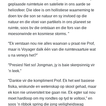
geplaasde ruimtetuie en sateliete in ons aarde se
heliosfeer. Die idee is om hollistiese waarneming te
doen tov die son se natuur en sy invloed op die
natuur en die vloei van partikels in ons planeet se
ruimte, soos bv die ontstaan en die fors van die
moesonwinde en kosmiese storms. ”
“
Ek verstaan nou nie alles waarvan u praat nie Prof,
maar is Voyager dalk één van die ruimtevaartuie wat
u na verwys het?”
“
Presies! Net so! Jongman, jy is baie skerpsinnig vir
’n leek.”
“
Dankie vir die kompliment Prof. Ek het wel basiese
fisika, wiskunde en wetenskap op skool gehad, maar
ek kon nie universiteit toe gaan nie. Ek egter sal nou
moet hardloop om my rondtes op tyd te voltooi,” en
soos ’n ribbok spring die jong veiligheidswag