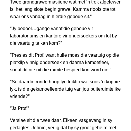
Twee grondgrawermasjiene wat met ’n trok afgelewer
is, het lang slote begin grawe. Kamma rioolslote tot
waar ons vandag in hierdie geboue sit.”
“
Jy bedoel…gange vanaf die geboue vir
laboratoriums en kantore vir ondersoekers om tot by
die vaartuig te kan kom?”
“
Presies dit Prof, want hulle moes die vaartuig op die
platklip vinnig ondersoek en daarna kamoefleer,
sodat dit nie uit die ruimte bespied kon word nie.”
“
So daardie ronde hoop fyn leiklip wat soos ’n koppie
lyk, is die gekamoefleerde tuig van jou buiteruimtelike
vriende?”
“
Ja Prof.”
Verslae sit die twee daar. Elkeen vasgevang in sy
gedagtes. Johnie, verlig dat hy sy groot geheim met