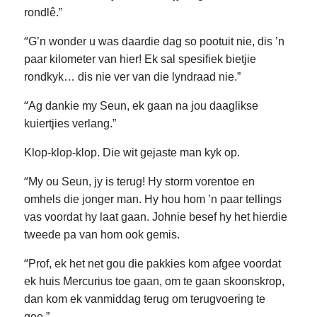
rondlê.”
“
G’n wonder u was daardie dag so pootuit nie, dis ’n
paar kilometer van hier! Ek sal spesifiek bietjie
rondkyk… dis nie ver van die lyndraad nie.”
“
Ag dankie my Seun, ek gaan na jou daaglikse
kuiertjies verlang.”
Klop-klop-klop. Die wit gejaste man kyk op.
“
My ou Seun, jy is terug! Hy storm vorentoe en
omhels die jonger man. Hy hou hom ’n paar tellings
vas voordat hy laat gaan. Johnie besef hy het hierdie
tweede pa van hom ook gemis.
“
Prof, ek het net gou die pakkies kom afgee voordat
ek huis Mercurius toe gaan, om te gaan skoonskrop,
dan kom ek vanmiddag terug om terugvoering te
gee.”