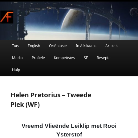
Afrikaanse Wetenskapfiksie en Fantasie
Skip
to
primary
content
Main
Tuis
English
Oriëntasie
In Afrikaans
Artikels
AFRIFIKSIE
menu
Media
Profiele
Kompetisies
SF
Resepte
Hulp
Helen Pretorius – Tweede
Plek (WF)
Vreemd Vlieënde Leiklip met Rooi
Ysterstof