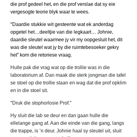
die prof gedeel het, en die prof verslae dat sy eie
vergesogte teorie blyk waar te wees.
“
Daardie stukkie wit gesteente wat ek anderdag
opgetel het…deeltjie van die legkaart… Johnie,
daardie sleutel waarmee jy vir my oopgesluit het, dit
was die sleutel wat jy by die ruimtebesoeker gekry
het” kom die retoriese vraag.
Hulle pak die vrag wat op die trollie was in die
laboratorium af. Dan maak die sterk jongman die tafel
se stoel op die trollie staan en wag dat die prof opklim
en in die stoel sit.
“
Druk die stophorlosie Prof.”
Hy sluit die lab se deur en dan gaan hulle die
ellelange gang af. Aan die einde van die gang, langs
die trappe, is ’n deur. Johnie haal sy sleutel uit, sluit