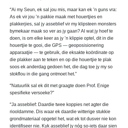
“
Ai my Seun, ek sal jou mis, maar kan ek ’n guns vra:
As ek vir jou ’n pakkie maak met houertjies en
plakkerjies, sal jy asseblief vir my klipsteen monsters
bymekaar maak so ver as jy gaan? Al wat jy hoef te
doen, is om elke keer as jy ’n klippie optel, dit in die
houertjie te gooi, die GPS — geoposisionering
apparaatjie — te gebruik, die eksakte koördinate op
die plakker aan te teken en op die houertjie te plak
soos ek anderdag gedoen het, die dag toe jy my so
stokflou in die gang ontmoet het.”
“
Natuurlik sal ek dit met graagte doen Prof. Enige
spesifieke versoeke?”
“
Ja asseblief: Daardie twee koppies net agter die
riooldamme. Dis waar ek daardie witterige stukkie
grondmateriaal opgetel het, wat ek tot dusver nie kon
identifiseer nie. Kyk asseblief jy nóg so-iets daar sien