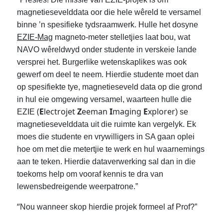
magnetiesevelddata oor die hele wêreld te versamel
binne ’n spesifieke tydsraamwerk. Hulle het dosyne
EZIE-Mag
magneto-meter stelletjies laat bou, wat
NAVO wêreldwyd onder studente in verskeie lande
versprei het. Burgerlike wetenskaplikes was ook
gewerf om deel te neem. Hierdie studente moet dan
op spesifiekte tye, magnetieseveld data op die grond
in hul eie omgewing versamel, waarteen hulle die
(
E
lectrojet
Z
eeman
I
maging
E
xplorer
EZIE
) se
magnetiesevelddata uit die ruimte kan vergelyk. Ek
moes die studente en vrywilligers in SA gaan oplei
hoe om met die metertjie te werk en hul waarnemings
aan te teken. Hierdie dataverwerking sal dan in die
toekoms help om vooraf kennis te dra van
lewensbedreigende weerpatrone.”
“
Nou wanneer skop hierdie projek formeel af Prof?”