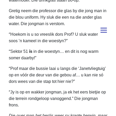
waterhouer. Die drinkglas staan bo-op.”
Gretig neem die professor die glas by die jong man in
die blou uniform. Hy sluk die een na die ander glas
water. Die jongman is verstom.
“
Hoekom is u so vreeslik dors Prof? U sluk water
soos ’n kameel in die woestyn?”
“
Sektor 51
ís
in die woestyn… en dit is nog warm
somer daarby!”
“
Prof maar die bussie laai u langs die ‘Janetvliegtuig’
op en vóór die deur van die gebou af… u kan nie só
dors wees van die stap tot hier nie?”
“
Jy is op en wakker jongman, ja ek het eers bietjie op
die terrein rondgeloop vanoggend.” Die jongman
frons.
Die ouer man het beslis weer sy kragte herwin, maar