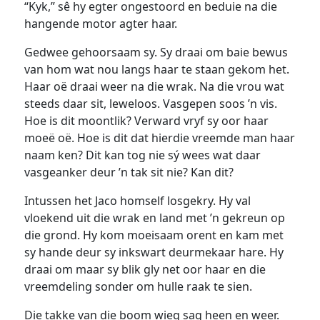
“Kyk,” sê hy egter ongestoord en beduie na die
hangende motor agter haar.
Gedwee gehoorsaam sy. Sy draai om baie bewus
van hom wat nou langs haar te staan gekom het.
Haar oë draai weer na die wrak. Na die vrou wat
steeds daar sit, leweloos. Vasgepen soos ’n vis.
Hoe is dit moontlik? Verward vryf sy oor haar
moeë oë. Hoe is dit dat hierdie vreemde man haar
naam ken? Dit kan tog nie sý wees wat daar
vasgeanker deur ’n tak sit nie? Kan dit?
Intussen het Jaco homself losgekry. Hy val
vloekend uit die wrak en land met ’n gekreun op
die grond. Hy kom moeisaam orent en kam met
sy hande deur sy inkswart deurmekaar hare. Hy
draai om maar sy blik gly net oor haar en die
vreemdeling sonder om hulle raak te sien.
Die takke van die boom wieg sag heen en weer.