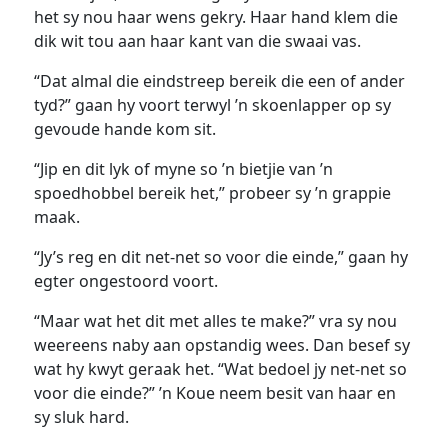
het sy nou haar wens gekry. Haar hand klem die
dik wit tou aan haar kant van die swaai vas.
“Dat almal die eindstreep bereik die een of ander
tyd?” gaan hy voort terwyl ’n skoenlapper op sy
gevoude hande kom sit.
“Jip en dit lyk of myne so ’n bietjie van ’n
spoedhobbel bereik het,” probeer sy ’n grappie
maak.
“Jy’s reg en dit net-net so voor die einde,” gaan hy
egter ongestoord voort.
“Maar wat het dit met alles te make?” vra sy nou
weereens naby aan opstandig wees. Dan besef sy
wat hy kwyt geraak het. “Wat bedoel jy net-net so
voor die einde?” ’n Koue neem besit van haar en
sy sluk hard.