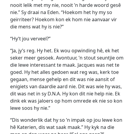
nooit lelik met my nie, nooit ’n harde woord gesê
nie.” Sy draai na Eden. “Hoekom het hy my so
geïrriteer? Hoekom kon ek hom nie aanvaar vir
die mens wat hy is nie?”
“Hy’t jou verveel?”
“Ja, jy’s reg. Hy het. Ek wou opwinding hê, ek het
seker meer gesoek. Avontuur, ’n stout seuntjie om
die lewe interessant te maak. Jacques was net te
goed. Hy het alles gedoen wat reg was, kerk toe
gegaan, mense gehelp en dit was nie aansit of
enigiets van daardie aard nie. Dit was wie hy was,
dit was net in sy D.N.A. Hy kon dit nie help nie. Ek
dink ek was jaloers op hom omrede ek nie so kon
lewe soos hy nie.”
“Dis wonderlik dat hy so ’n impak op jou lewe kon
hê Katerien, dis wat saak maak.” Hy kyk na die