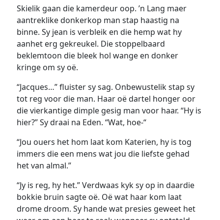
Skielik gaan die kamerdeur oop. ’n Lang maer
aantreklike donkerkop man stap haastig na
binne. Sy jean is verbleik en die hemp wat hy
aanhet erg gekreukel. Die stoppelbaard
beklemtoon die bleek hol wange en donker
kringe om sy oë.
“Jacques…” fluister sy sag. Onbewustelik stap sy
tot reg voor die man. Haar oë dartel honger oor
die vierkantige dimple gesig man voor haar. “Hy is
hier?” Sy draai na Eden. “Wat, hoe-“
“Jou ouers het hom laat kom Katerien, hy is tog
immers die een mens wat jou die liefste gehad
het van almal.”
“Jy is reg, hy het.” Verdwaas kyk sy op in daardie
bokkie bruin sagte oë. Oë wat haar kom laat
drome droom. Sy hande wat presies geweet het