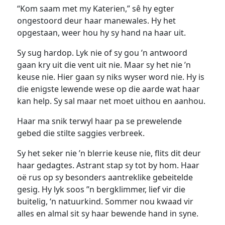
“Kom saam met my Katerien,” sê hy egter
ongestoord deur haar manewales. Hy het
opgestaan, weer hou hy sy hand na haar uit.
Sy sug hardop. Lyk nie of sy gou ’n antwoord
gaan kry uit die vent uit nie. Maar sy het nie ’n
keuse nie. Hier gaan sy niks wyser word nie. Hy is
die enigste lewende wese op die aarde wat haar
kan help. Sy sal maar net moet uithou en aanhou.
Haar ma snik terwyl haar pa se prewelende
gebed die stilte saggies verbreek.
Sy het seker nie ’n blerrie keuse nie, flits dit deur
haar gedagtes. Astrant stap sy tot by hom. Haar
oë rus op sy besonders aantreklike gebeitelde
gesig. Hy lyk soos ’’n bergklimmer, lief vir die
buitelig, ‘n natuurkind. Sommer nou kwaad vir
alles en almal sit sy haar bewende hand in syne.