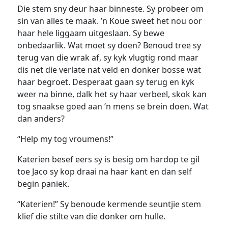
Die stem sny deur haar binneste. Sy probeer om
sin van alles te maak. ’n Koue sweet het nou oor
haar hele liggaam uitgeslaan. Sy bewe
onbedaarlik. Wat moet sy doen? Benoud tree sy
terug van die wrak af, sy kyk vlugtig rond maar
dis net die verlate nat veld en donker bosse wat
haar begroet. Desperaat gaan sy terug en kyk
weer na binne, dalk het sy haar verbeel, skok kan
tog snaakse goed aan ’n mens se brein doen. Wat
dan anders?
“Help my tog vroumens!”
Katerien besef eers sy is besig om hardop te gil
toe Jaco sy kop draai na haar kant en dan self
begin paniek.
“Katerien!” Sy benoude kermende seuntjie stem
klief die stilte van die donker om hulle.