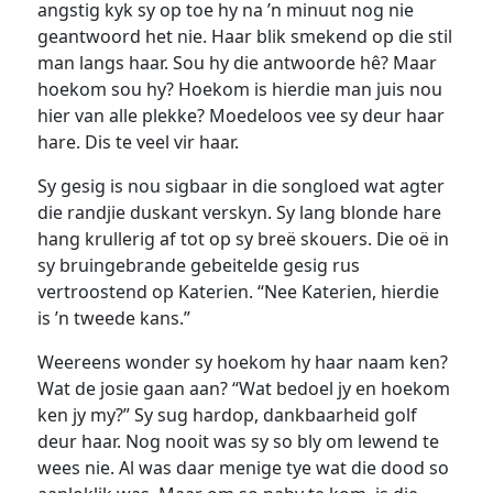
angstig kyk sy op toe hy na ’n minuut nog nie
geantwoord het nie. Haar blik smekend op die stil
man langs haar. Sou hy die antwoorde hê? Maar
hoekom sou hy? Hoekom is hierdie man juis nou
hier van alle plekke? Moedeloos vee sy deur haar
hare. Dis te veel vir haar.
Sy gesig is nou sigbaar in die songloed wat agter
die randjie duskant verskyn. Sy lang blonde hare
hang krullerig af tot op sy breë skouers. Die oë in
sy bruingebrande gebeitelde gesig rus
vertroostend op Katerien. “Nee Katerien, hierdie
is ’n tweede kans.”
Weereens wonder sy hoekom hy haar naam ken?
Wat de josie gaan aan? “Wat bedoel jy en hoekom
ken jy my?” Sy sug hardop, dankbaarheid golf
deur haar. Nog nooit was sy so bly om lewend te
wees nie. Al was daar menige tye wat die dood so