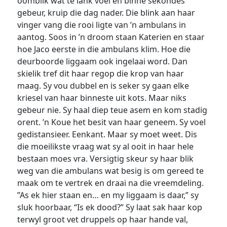
oomblik wat te lank voel en binne sekondes
gebeur, kruip die dag nader. Die blink aan haar
vinger vang die rooi ligte van ’n ambulans in
aantog. Soos in ’n droom staan Katerien en staar
hoe Jaco eerste in die ambulans klim. Hoe die
deurboorde liggaam ook ingelaai word. Dan
skielik tref dit haar regop die krop van haar
maag. Sy vou dubbel en is seker sy gaan elke
kriesel van haar binneste uit kots. Maar niks
gebeur nie. Sy haal diep teue asem en kom stadig
orent. ’n Koue het besit van haar geneem. Sy voel
gedistansieer. Eenkant. Maar sy moet weet. Dis
die moeilikste vraag wat sy al ooit in haar hele
bestaan moes vra. Versigtig skeur sy haar blik
weg van die ambulans wat besig is om gereed te
maak om te vertrek en draai na die vreemdeling.
”As ek hier staan en… en my liggaam is daar,” sy
sluk hoorbaar, “Is ek dood?” Sy laat sak haar kop
terwyl groot vet druppels op haar hande val,