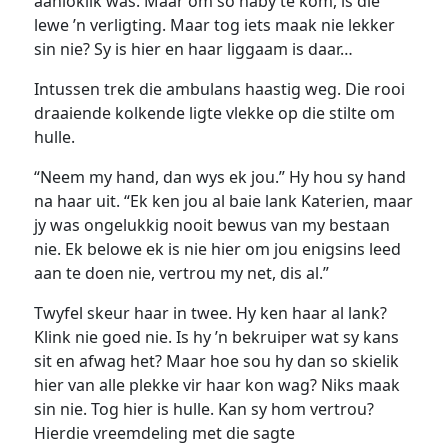
aanloklik was. Maar om so naby te kom, is die
lewe ’n verligting. Maar tog iets maak nie lekker
sin nie? Sy is hier en haar liggaam is daar…
Intussen trek die ambulans haastig weg. Die rooi
draaiende kolkende ligte vlekke op die stilte om
hulle.
“Neem my hand, dan wys ek jou.” Hy hou sy hand
na haar uit. “Ek ken jou al baie lank Katerien, maar
jy was ongelukkig nooit bewus van my bestaan
nie. Ek belowe ek is nie hier om jou enigsins leed
aan te doen nie, vertrou my net, dis al.”
Twyfel skeur haar in twee. Hy ken haar al lank?
Klink nie goed nie. Is hy ’n bekruiper wat sy kans
sit en afwag het? Maar hoe sou hy dan so skielik
hier van alle plekke vir haar kon wag? Niks maak
sin nie. Tog hier is hulle. Kan sy hom vertrou?
Hierdie vreemdeling met die sagte