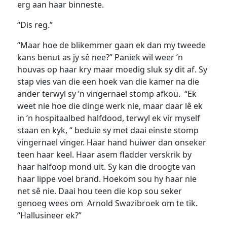
erg aan haar binneste.
“Dis reg.”
“Maar hoe de blikemmer gaan ek dan my tweede
kans benut as jy sê nee?” Paniek wil weer ’n
houvas op haar kry maar moedig sluk sy dit af. Sy
stap vies van die een hoek van die kamer na die
ander terwyl sy ’n vingernael stomp afkou. “Ek
weet nie hoe die dinge werk nie, maar daar lê ek
in ’n hospitaalbed halfdood, terwyl ek vir myself
staan en kyk, “ beduie sy met daai einste stomp
vingernael vinger. Haar hand huiwer dan onseker
teen haar keel. Haar asem fladder verskrik by
haar halfoop mond uit. Sy kan die droogte van
haar lippe voel brand. Hoekom sou hy haar nie
net sê nie. Daai hou teen die kop sou seker
genoeg wees om Arnold Swazibroek om te tik.
“Hallusineer ek?”