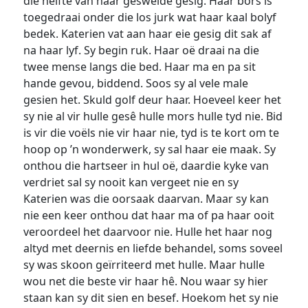
die helfte van haar geswelde gesig. Haar bors is
toegedraai onder die los jurk wat haar kaal bolyf
bedek. Katerien vat aan haar eie gesig dit sak af
na haar lyf. Sy begin ruk. Haar oë draai na die
twee mense langs die bed. Haar ma en pa sit
hande gevou, biddend. Soos sy al vele male
gesien het. Skuld golf deur haar. Hoeveel keer het
sy nie al vir hulle gesê hulle mors hulle tyd nie. Bid
is vir die voëls nie vir haar nie, tyd is te kort om te
hoop op ’n wonderwerk, sy sal haar eie maak. Sy
onthou die hartseer in hul oë, daardie kyke van
verdriet sal sy nooit kan vergeet nie en sy
Katerien was die oorsaak daarvan. Maar sy kan
nie een keer onthou dat haar ma of pa haar ooit
veroordeel het daarvoor nie. Hulle het haar nog
altyd met deernis en liefde behandel, soms soveel
sy was skoon geïrriteerd met hulle. Maar hulle
wou net die beste vir haar hê. Nou waar sy hier
staan kan sy dit sien en besef. Hoekom het sy nie