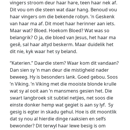
vingers stroom deur haar hare, teen haar nek af.
Dit vou om die steen wat daar hang. Benoud vou
haar vingers om die bekende robyn. ’n Geskenk
van haar ma af. Dit moet haar herinner aan iets.
Maar wat? Bloed. Hoekom Bloed? Wat was so
belangrik? O ja, die bloed van Jesus, het haar ma
gesê, sal haar altyd beskerm. Maar duidelik het
dit nie, kyk waar het sy beland.
“Katerien.” Daardie stem? Waar kom dit vandaan?
Dan sien sy ’n man deur die mistigheid nader
beweeg. Hy is besonders lank. Goed gebou. Soos
’n Viking. ’n Viking met die mooiste blonde krulle
wat sy al ooit aan ’n mansmens gesien het. Die
swart langbroek sit subtiel netjies, net soos die
einste donker hemp wat gegiet is aan sy lyf. Sy
gesig is egter in skadu gehul. Hoe is dit moontlik
dat sy nou al hierdie dinge raaksien en selfs
bewonder? Dit terwyl haar lewe besig is om