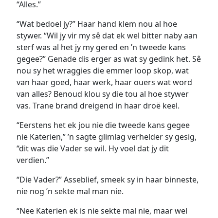
“Alles.”
“Wat bedoel jy?” Haar hand klem nou al hoe
stywer. “Wil jy vir my sê dat ek wel bitter naby aan
sterf was al het jy my gered en ’n tweede kans
gegee?” Genade dis erger as wat sy gedink het. Sê
nou sy het wraggies die emmer loop skop, wat
van haar goed, haar werk, haar ouers wat word
van alles? Benoud klou sy die tou al hoe stywer
vas. Trane brand dreigend in haar droë keel.
“Eerstens het ek jou nie die tweede kans gegee
nie Katerien,” ’n sagte glimlag verhelder sy gesig,
“dit was die Vader se wil. Hy voel dat jy dit
verdien.”
“Die Vader?” Asseblief, smeek sy in haar binneste,
nie nog ’n sekte mal man nie.
“Nee Katerien ek is nie sekte mal nie, maar wel