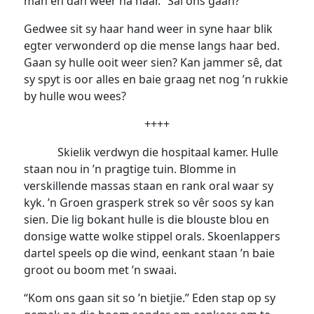
man en dan weer na haar. “Sal ons gaan?”
Gedwee sit sy haar hand weer in syne haar blik
egter verwonderd op die mense langs haar bed.
Gaan sy hulle ooit weer sien? Kan jammer sê, dat
sy spyt is oor alles en baie graag net nog ’n rukkie
by hulle wou wees?
++++
Skielik verdwyn die hospitaal kamer. Hulle
staan nou in ’n pragtige tuin. Blomme in
verskillende massas staan en rank oral waar sy
kyk. ’n Groen grasperk strek so vêr soos sy kan
sien. Die lig bokant hulle is die blouste blou en
donsige watte wolke stippel orals. Skoenlappers
dartel speels op die wind, eenkant staan ’n baie
groot ou boom met ’n swaai.
“Kom ons gaan sit so ’n bietjie.” Eden stap op sy