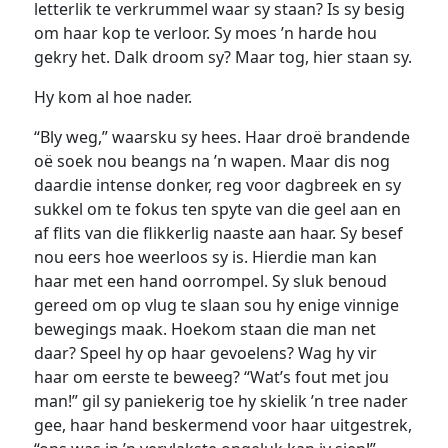
letterlik te verkrummel waar sy staan? Is sy besig
om haar kop te verloor. Sy moes ’n harde hou
gekry het. Dalk droom sy? Maar tog, hier staan sy.
Hy kom al hoe nader.
“Bly weg,” waarsku sy hees. Haar droë brandende
oë soek nou beangs na ’n wapen. Maar dis nog
daardie intense donker, reg voor dagbreek en sy
sukkel om te fokus ten spyte van die geel aan en
af flits van die flikkerlig naaste aan haar. Sy besef
nou eers hoe weerloos sy is. Hierdie man kan
haar met een hand oorrompel. Sy sluk benoud
gereed om op vlug te slaan sou hy enige vinnige
bewegings maak. Hoekom staan die man net
daar? Speel hy op haar gevoelens? Wag hy vir
haar om eerste te beweeg? “Wat’s fout met jou
man!” gil sy paniekerig toe hy skielik ’n tree nader
gee, haar hand beskermend voor haar uitgestrek,