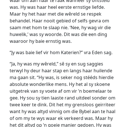
waar om aan haar te raak wanneer sy ontsteld
was. Hy was haar heel eerste ernstige liefde.
Maar hy het haar met die wêreld se respek
behandel. Haar nooit gebied of selfs gevra om
saam met hom te slaap nie. ‘Nee, hy wag vir die
huwelik,’ was sy woorde. Dit was die een ding
waaroor hy baie ernstig was.
“Jy was baie lief vir hom Katerien?” vra Eden sag.
“Ja, hy was my wêreld,” sê sy en sug saggies
terwyl hy deur haar stap en langs haar huilende
ma gaan sit. “Hy was, is seker nog stééds hierdie
absolute wonderlike mens. Hy het al sy skoene
uitgetrek van sy voete af om vir ’n boemelaar te
gee. Hy sou sy tien laaste rand uitdeel sonder om
twee keer te dink. Dit het my grensloos geïrriteer
want hy was altyd vinnig om die Bybel aan te haal
of om my te wys waar ek verkeerd was. Maar hy
het dit altyd op ’n goeie manier gedoen. Hy was