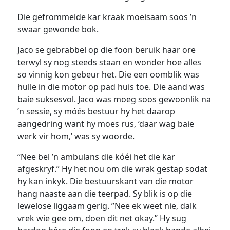
Die gefrommelde kar kraak moeisaam soos ’n
swaar gewonde bok.
Jaco se gebrabbel op die foon beruik haar ore
terwyl sy nog steeds staan en wonder hoe alles
so vinnig kon gebeur het. Die een oomblik was
hulle in die motor op pad huis toe. Die aand was
baie suksesvol. Jaco was moeg soos gewoonlik na
’n sessie, sy móés bestuur hy het daarop
aangedring want hy moes rus, ‘daar wag baie
werk vir hom,’ was sy woorde.
“Nee bel ’n ambulans die kóéi het die kar
afgeskryf.” Hy het nou om die wrak gestap sodat
hy kan inkyk. Die bestuurskant van die motor
hang naaste aan die teerpad. Sy blik is op die
lewelose liggaam gerig. ”Nee ek weet nie, dalk
vrek wie gee om, doen dit net okay.” Hy sug