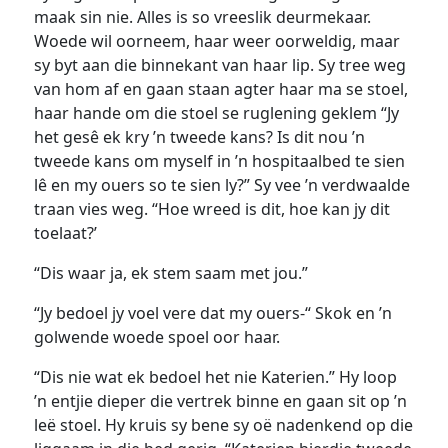
maak sin nie. Alles is so vreeslik deurmekaar.
Woede wil oorneem, haar weer oorweldig, maar
sy byt aan die binnekant van haar lip. Sy tree weg
van hom af en gaan staan agter haar ma se stoel,
haar hande om die stoel se ruglening geklem “Jy
het gesê ek kry ’n tweede kans? Is dit nou ’n
tweede kans om myself in ’n hospitaalbed te sien
lê en my ouers so te sien ly?” Sy vee ’n verdwaalde
traan vies weg. “Hoe wreed is dit, hoe kan jy dit
toelaat?’
“Dis waar ja, ek stem saam met jou.”
“Jy bedoel jy voel vere dat my ouers-“ Skok en ’n
golwende woede spoel oor haar.
“Dis nie wat ek bedoel het nie Katerien.” Hy loop
’n entjie dieper die vertrek binne en gaan sit op ’n
leë stoel. Hy kruis sy bene sy oë nadenkend op die