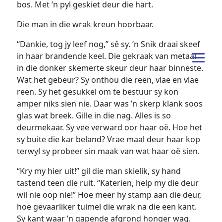
bos. Met ’n pyl geskiet deur die hart.
Die man in die wrak kreun hoorbaar.
“Dankie, tog jy leef nog,” sê sy. ’n Snik draai skeef
in haar brandende keel. Die gekraak van metaal
in die donker skemerte skeur deur haar binneste.
Wat het gebeur? Sy onthou die reën, vlae en vlae
reën. Sy het gesukkel om te bestuur sy kon
amper niks sien nie. Daar was ’n skerp klank soos
glas wat breek. Gille in die nag. Alles is so
deurmekaar. Sy vee verward oor haar oë. Hoe het
sy buite die kar beland? Vrae maal deur haar kop
terwyl sy probeer sin maak van wat haar oë sien.
“Kry my hier uit!” gil die man skielik, sy hand
tastend teen die ruit. “Katerien, help my die deur
wil nie oop nie!” Hoe meer hy stamp aan die deur,
hoë gevaarliker tuimel die wrak na die een kant.
Sy kant waar ’n gapende afgrond honger wag.