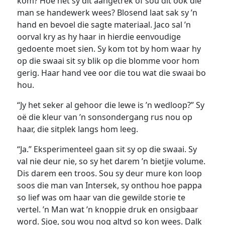
kom? Hoe het sy dit aangetrek of sou dit ook die
man se handewerk wees? Blosend laat sak sy ’n
hand en bevoel die sagte materiaal. Jaco sal ’n
oorval kry as hy haar in hierdie eenvoudige
gedoente moet sien. Sy kom tot by hom waar hy
op die swaai sit sy blik op die blomme voor hom
gerig. Haar hand vee oor die tou wat die swaai bo
hou.
“Jy het seker al gehoor die lewe is ’n wedloop?” Sy
oë die kleur van ’n sonsondergang rus nou op
haar, die sitplek langs hom leeg.
“Ja.” Eksperimenteel gaan sit sy op die swaai. Sy
val nie deur nie, so sy het darem ’n bietjie volume.
Dis darem een troos. Sou sy deur mure kon loop
soos die man van Intersek, sy onthou hoe pappa
so lief was om haar van die gewilde storie te
vertel. ’n Man wat ’n knoppie druk en onsigbaar
word. Sjoe, sou wou nog altyd so kon wees. Dalk