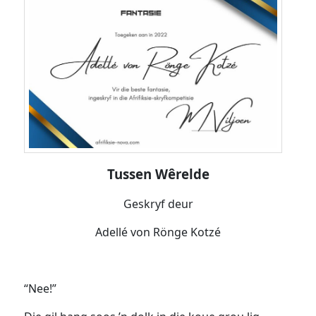
Tussen Wêrelde
Geskryf deur
Adellé von Rönge Kotzé
“Nee!”