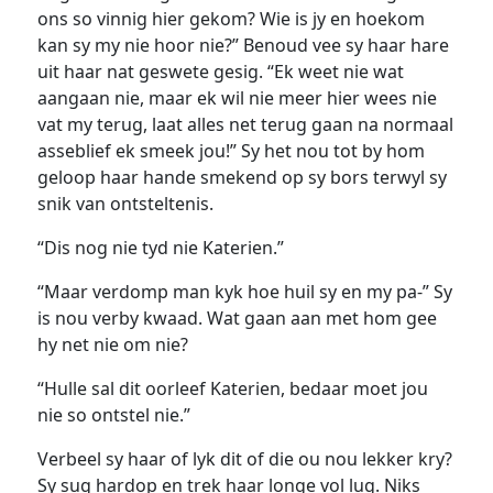
ons so vinnig hier gekom? Wie is jy en hoekom
kan sy my nie hoor nie?” Benoud vee sy haar hare
uit haar nat geswete gesig. “Ek weet nie wat
aangaan nie, maar ek wil nie meer hier wees nie
vat my terug, laat alles net terug gaan na normaal
asseblief ek smeek jou!” Sy het nou tot by hom
geloop haar hande smekend op sy bors terwyl sy
snik van ontsteltenis.
“Dis nog nie tyd nie Katerien.”
“Maar verdomp man kyk hoe huil sy en my pa-” Sy
is nou verby kwaad. Wat gaan aan met hom gee
hy net nie om nie?
“Hulle sal dit oorleef Katerien, bedaar moet jou
nie so ontstel nie.”
Verbeel sy haar of lyk dit of die ou nou lekker kry?
Sy sug hardop en trek haar longe vol lug. Niks