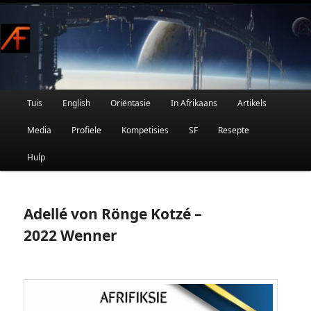
Afrikaanse Wetenskapfiksie en Fantasie
Skip
to
primary
content
Main
Tuis
English
Oriëntasie
In Afrikaans
Artikels
AFRIFIKSIE
menu
Media
Profiele
Kompetisies
SF
Resepte
Hulp
Adellé von Rönge Kotzé –
2022 Wenner