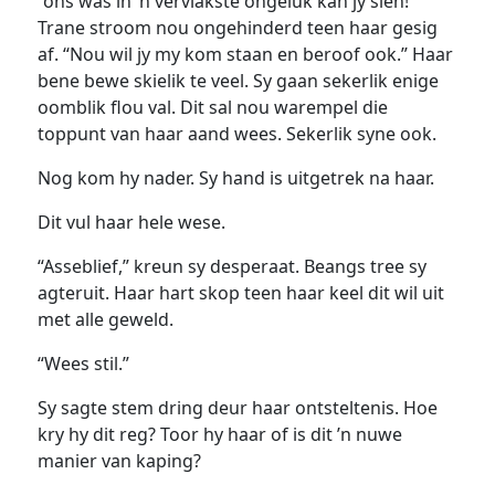
“ons was in ’n vervlakste ongeluk kan jy sien!”
Trane stroom nou ongehinderd teen haar gesig
af. “Nou wil jy my kom staan en beroof ook.” Haar
bene bewe skielik te veel. Sy gaan sekerlik enige
oomblik flou val. Dit sal nou warempel die
toppunt van haar aand wees. Sekerlik syne ook.
Nog kom hy nader. Sy hand is uitgetrek na haar.
Dit vul haar hele wese.
“Asseblief,” kreun sy desperaat. Beangs tree sy
agteruit. Haar hart skop teen haar keel dit wil uit
met alle geweld.
“Wees stil.”
Sy sagte stem dring deur haar ontsteltenis. Hoe
kry hy dit reg? Toor hy haar of is dit ’n nuwe
manier van kaping?