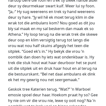
hardop bêre die foon en trek sy bleek hande albei
deur sy deurmekaar swart kuif. Weer lui sy foon.
“Ja,-“ Hy sug weereens en trek sy hand weereens
deur sy hare. “Jy wil hê ek moet terug klim in die
wrak tot die ambulans kom? Nou goed as dit jou
bly sal maak en my sal beskerm dan maak ek so
Athena.” Hy loop terug na die wrak trek die skewe
deur oop en klim versigtig terug tot langs die
vrou wat nou half skuins afgegly het teen die
sitplek. “Goed ek’s in.” Hy bekyk die vrou ’n
oomblik dan doen hy iets wat ondenkbaar is. Hy
trek die stuk hout wat haar deurboor het se punt
uit die sitplek uit en druk haar hout en al terug na
die bestuurskant. “Bel net daai ambulans ek dink
ek het my gewrig nou net seergemaak.”
Geskok tree Katerien terug. “Wat?” ’n Warboel
emosie spoel deur haar. Hoekom praat hy so? Gee
hy nie om vir die vrou nie, lewe sy ooit nog? Na ’n