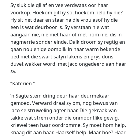
Sy sluk die gil af en vee verdwaas oor haar
voorkop. Hoekom gil hy so, hoekom help hy nie?
Hy sit net daar en staar na die vrou asof hy die
een is wat deurboor is. Sy verstaan nie wat
aangaan nie, nie met haar of met hom nie, dis ’n
nagmerrie sonder einde. Dalk droom sy regtig en
gaan nou enige oomblik in haar warm bekende
bed met die swart satyn lakens en grys dons
duvet wakker word, met Jaco ongedeerd aan haar
sy.
“Katerien.”
’n Sagte stem dring deur haar deurmekaar
gemoed. Verward draai sy om, nog bewus van
Jaco se struweling agter haar. Die gekraak van
takke wat strem onder die onmoontlike gewig,
kriewel teen haar oordromme. Sy moet hom help,
knaag dit aan haar. Haarself help. Maar hoe? Haar