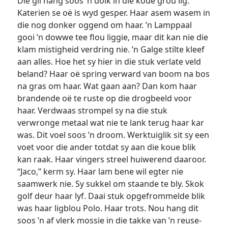
Die gil hang soos ’n dolk in die koue grou lig.
Katerien se oë is wyd gesper. Haar asem wasem in
die nog donker oggend om haar. ’n Lamppaal
gooi ’n dowwe tee flou liggie, maar dit kan nie die
klam mistigheid verdring nie. ’n Galge stilte kleef
aan alles. Hoe het sy hier in die stuk verlate veld
beland? Haar oë spring verward van boom na bos
na gras om haar. Wat gaan aan? Dan kom haar
brandende oë te ruste op die drogbeeld voor
haar. Verdwaas strompel sy na die stuk
verwronge metaal wat nie te lank terug haar kar
was. Dit voel soos ’n droom. Werktuiglik sit sy een
voet voor die ander totdat sy aan die koue blik
kan raak. Haar vingers streel huiwerend daaroor.
“Jaco,” kerm sy. Haar lam bene wil egter nie
saamwerk nie. Sy sukkel om staande te bly. Skok
golf deur haar lyf. Daai stuk opgefrommelde blik
was haar ligblou Polo. Haar trots. Nou hang dit
soos ’n af vlerk mossie in die takke van ’n reuse-