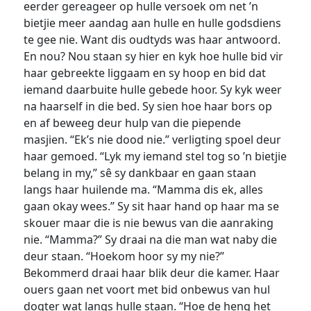
eerder gereageer op hulle versoek om net ’n
bietjie meer aandag aan hulle en hulle godsdiens
te gee nie. Want dis oudtyds was haar antwoord.
En nou? Nou staan sy hier en kyk hoe hulle bid vir
haar gebreekte liggaam en sy hoop en bid dat
iemand daarbuite hulle gebede hoor. Sy kyk weer
na haarself in die bed. Sy sien hoe haar bors op
en af beweeg deur hulp van die piepende
masjien. “Ek’s nie dood nie.” verligting spoel deur
haar gemoed. “Lyk my iemand stel tog so ’n bietjie
belang in my,” sê sy dankbaar en gaan staan
langs haar huilende ma. “Mamma dis ek, alles
gaan okay wees.” Sy sit haar hand op haar ma se
skouer maar die is nie bewus van die aanraking
nie. “Mamma?” Sy draai na die man wat naby die
deur staan. “Hoekom hoor sy my nie?”
Bekommerd draai haar blik deur die kamer. Haar
ouers gaan net voort met bid onbewus van hul
dogter wat langs hulle staan. “Hoe de heng het