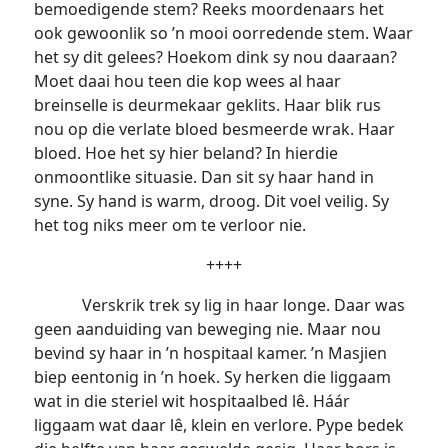
bemoedigende stem? Reeks moordenaars het
ook gewoonlik so ’n mooi oorredende stem. Waar
het sy dit gelees? Hoekom dink sy nou daaraan?
Moet daai hou teen die kop wees al haar
breinselle is deurmekaar geklits. Haar blik rus
nou op die verlate bloed besmeerde wrak. Haar
bloed. Hoe het sy hier beland? In hierdie
onmoontlike situasie. Dan sit sy haar hand in
syne. Sy hand is warm, droog. Dit voel veilig. Sy
het tog niks meer om te verloor nie.
++++
Verskrik trek sy lig in haar longe. Daar was
geen aanduiding van beweging nie. Maar nou
bevind sy haar in ’n hospitaal kamer. ’n Masjien
biep eentonig in ’n hoek. Sy herken die liggaam
wat in die steriel wit hospitaalbed lê. Háár
liggaam wat daar lê, klein en verlore. Pype bedek