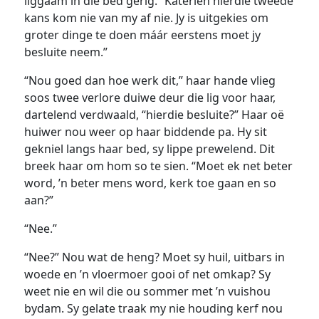
liggaam in die bed gerig. “Katerien hierdie tweede
kans kom nie van my af nie. Jy is uitgekies om
groter dinge te doen máár eerstens moet jy
besluite neem.”
“Nou goed dan hoe werk dit,” haar hande vlieg
soos twee verlore duiwe deur die lig voor haar,
dartelend verdwaald, “hierdie besluite?” Haar oë
huiwer nou weer op haar biddende pa. Hy sit
gekniel langs haar bed, sy lippe prewelend. Dit
breek haar om hom so te sien. “Moet ek net beter
word, ’n beter mens word, kerk toe gaan en so
aan?”
“Nee.”
“Nee?” Nou wat de heng? Moet sy huil, uitbars in
woede en ’n vloermoer gooi of net omkap? Sy
weet nie en wil die ou sommer met ’n vuishou
bydam. Sy gelate traak my nie houding kerf nou