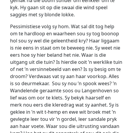
gemak na die boom sonder om eenkeer om te
kyk. Hy gaan sit op die swaai die wind speel
saggies met sy blonde lokke.
Pessimistiese volg sy hom. Wat sal dit tog help
om te hardloop en waarheen sou sy tog boonop
hol sou sy wel die geleentheid kry? Haar liggaam
is nie eens in staat om te beweeg nie. Sy weet nie
eers hoe sy hier beland het nie. Waar is die
uitgang uit die tuin? Is hierdie ooit ’n werklike tuin
of net ’n versinnebeeld van een? Is sy besig om te
droom? Verdwaas vat sy aan haar voorkop. Alles
is so deurmekaar. Sou sy nou ’n spook wees? ’n
Wandelende geraamte soos ou Langenhoven so
lief was om oor te klets. Sy bekyk haarself en
merk nou eers die kleredrag wat sy aanhet. Sy is
geklee in ’n wit t-hemp en ewe wit broek met ’n
gevlegte leer tou vir ’n gordel, leer sandale pryk
aan haar voete. Waar sou die uitrusting vandaan