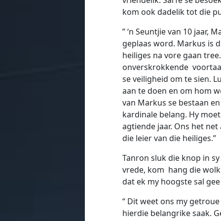
kom ook dadelik tot die pu
” ‘n Seuntjie van 10 jaar,
geplaas word. Markus is dié
heiliges na vore gaan tree
onverskrokkende voortaa
se veiligheid om te sien. L
aan te doen en om hom weg
van Markus se bestaan en d
kardinale belang. Hy moet
agtiende jaar. Ons het ne
die leier van die heiliges.”
Tanron sluk die knop in sy
vrede, kom hang die wolk
dat ek my hoogste sal gee v
“ Dit weet ons my getroue 
hierdie belangrike saak. 