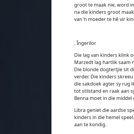
groot te maak nie, word in
na die kinders groot maak
van ŉ moeder te hê vir kin
. Îngerilor
Die lag van kinders klink 
Marzedt lag hartlik saam m
Die blonde dogtertjie sit
verder. Die kinders skree
die sakdoek agter sy rug lê
tot stilstand en raak aan s
Benna moet in die middel g
Libra geniet die aardse spe
kinders in die hemel speel
aan te kondig.