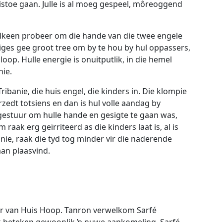
istoe gaan. Julle is al moeg gespeel, môreoggend
elkeen probeer om die hande van die twee engele
kiges gee groot tree om by te hou by hul oppassers,
loop. Hulle energie is onuitputlik, in die hemel
ie.
ribanie, die huis engel, die kinders in. Die klompie
rzedt totsiens en dan is hul volle aandag by
 gestuur om hulle hande en gesigte te gaan was,
 raak erg geïrriteerd as die kinders laat is, al is
nie, raak die tyd tog minder vir die naderende
aan plaasvind.
ur van Huis Hoop. Tanron verwelkom Sarfé
ek beteken gewoonlik ŉ nuwe aankomeling. Sarfé