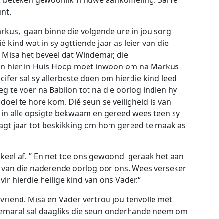
nt.
 Markus, gaan binne die volgende ure in jou sorg
 kind wat in sy agttiende jaar as leier van die
. Misa het beveel dat Windemar, die
n hier in Huis Hoop moet inwoon om na Markus
ucifer sal sy allerbeste doen om hierdie kind leed
 te voer na Babilon tot na die oorlog indien hy
oel te hore kom. Dié seun se veiligheid is van
 in alle opsigte bekwaam en gereed wees teen sy
t agt jaar tot beskikking om hom gereed te maak as
 keel af. ” En net toe ons gewoond geraak het aan
 van die naderende oorlog oor ons. Wees verseker
ir hierdie heilige kind van ons Vader.“
vriend. Misa en Vader vertrou jou tenvolle met
Gemaral sal daagliks die seun onderhande neem om