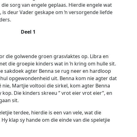
 die sorg van engele geplaas. Hierdie engele wat
, is deur Vader geskape om ŉ versorgende liefde
ders.
Deel 1
oor die golwende groen grasvlaktes op. Libra en
et die groepie kinders wat in ŉ kring om hulle sit.
 die sakdoek agter Benna se rug neer en hardloop
u hul opgewondenheid uit. Benna kom nie agter dat
 nie, Martjie voltooi die sirkel, kom agter Benna
y kop. Die kinders skreeu ” vrot eier vrot eier”, en
aan sit.
letjie terdee, hierdie is een van vele, wat die
. Hy klap sy hande om die einde van die speletjie