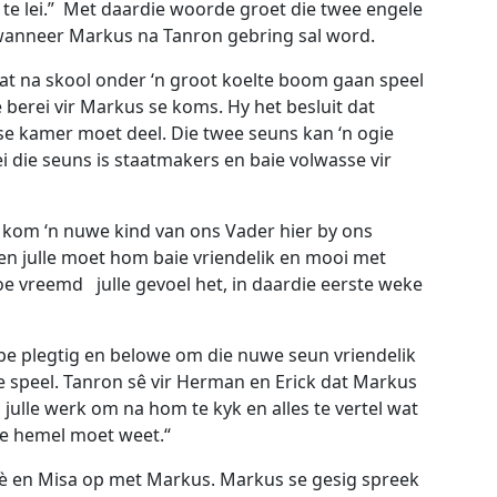
te lei.” Met daardie woorde groet die twee engele
 wanneer Markus na Tanron gebring sal word.
at na skool onder ‘n groot koelte boom gaan speel
 berei vir Markus se koms. Hy het besluit dat
e kamer moet deel. Die twee seuns kan ‘n ogie
i die seuns is staatmakers en baie volwasse vir
” kom ‘n nuwe kind van ons Vader hier by ons
n julle moet hom baie vriendelik en mooi met
e vreemd julle gevoel het, in daardie eerste weke
ppe plegtig en belowe om die nuwe seun vriendelik
 speel. Tanron sê vir Herman en Erick dat Markus
is julle werk om na hom te kyk en alles te vertel wat
die hemel moet weet.“
rfè en Misa op met Markus. Markus se gesig spreek