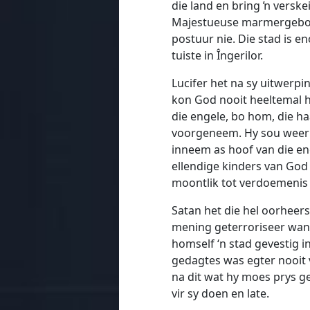
die land en bring ŉ versk
Majestueuse marmergeboue i
postuur nie. Die stad is 
tuiste in Îngerilor.
Lucifer het na sy uitwerpi
kon God nooit heeltemal h
die engele, bo hom, die ha
voorgeneem. Hy sou weer 
inneem as hoof van die en
ellendige kinders van God 
moontlik tot verdoemenis l
Satan het die hel oorheers
mening geterroriseer want
homself ‘n stad gevestig i
gedagtes was egter nooit v
na dit wat hy moes prys ge
vir sy doen en late.