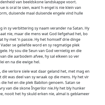
eidenheid van beeldskone landskappe voort.
s oral te sien, want ŉ engel is nie klein van
enorm, duisende maal duisende engele vind hulle
ng in sy verbittering sy naam verander na Satan. Hy
aat nie, maar die mens wat God liefgehad het, bo
at hy met ‘n passie. Hy het homself drie dinge
Vader se geliefde word en sy regmatige plek
gele. Hy sou die Seun van God vernietig en die
van die aarbodem afvee, hy sal elkeen so ver
ei en na die ewige hel.
, die verlore siele wat daar geland het, met mag en
 dit was deel van sy wraak op die mens. Hy het vir
n die hel en die plek Babilon genoem. Satan se
ry van die skone Îngerilor nie.Hy het bly hunker
e, nooit het hy skuld erken nie, almal is geblameer