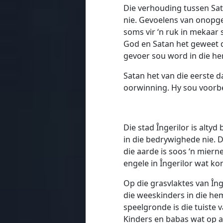
Die verhouding tussen Sata
nie. Gevoelens van onopge
soms vir ‘n ruk in mekaar
God en Satan het geweet d
gevoer sou word in die he
Satan het van die eerste d
oorwinning. Hy sou voorb
Die stad Îngerilor is alty
in die bedrywighede nie. D
die aarde is soos ‘n miern
engele in Îngerilor wat k
Op die grasvlaktes van Înge
die weeskinders in die hem
speelgronde is die tuiste
Kinders en babas wat op aa