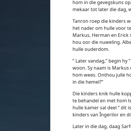
hom in die gevegskuns op 
mekaar tot later die dag,
Tanron roep die kinders w
het nader om hulle voor te
Markus, Herman en Erick s
hou oor die nuweling. Albe
hulle ouderdom.
“ Later vandag,” begin hy 
woon. Sy naam is Markus e
hom wees. Onthou julle ho
in die hemel?”
Die kinders knik hulle ko
te behandel en met hom te
hulle kamer sal deel “ dit 
kinders van Îngerilor en 
Later in die dag, daag Sa