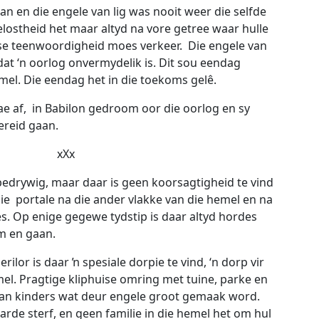
n en die engele van lig was nooit weer die selfde
lostheid het maar altyd na vore getree waar hulle
 se teenwoordigheid moes verkeer. Die engele van
at ‘n oorlog onvermydelik is. Dit sou eendag
mel. Die eendag het in die toekoms gelê.
ae af, in Babilon gedroom oor die oorlog en sy
ereid gaan.
xXx
d bedrywig, maar daar is geen koorsagtigheid te vind
ie portale na die ander vlakke van die hemel en na
es. Op enige gegewe tydstip is daar altyd hordes
om en gaan.
rilor is daar ŉ spesiale dorpie te vind, ‘n dorp vir
el. Pragtige kliphuise omring met tuine, parke en
 van kinders wat deur engele groot gemaak word.
rde sterf, en geen familie in die hemel het om hul