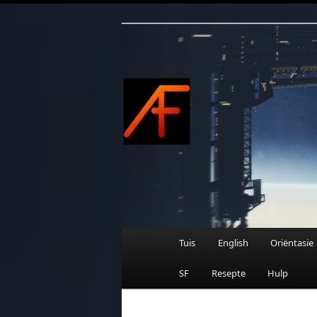
Afrikaanse Wetenskapfiksie e
Skip
to
primary
content
AFRIFIKSIE
Main
Tuis
English
Oriëntasie
menu
SF
Resepte
Hulp