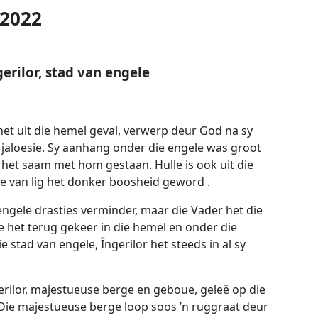
 2022
gerilor, stad van engele
het uit die hemel geval, verwerp deur God na sy
aloesie. Sy aanhang onder die engele was groot
 het saam met hom gestaan. Hulle is ook uit die
e van lig het donker boosheid geword .
engele drasties verminder, maar die Vader het die
e het terug gekeer in die hemel en onder die
e stad van engele, Îngerilor het steeds in al sy
erilor, majestueuse berge en geboue, geleë op die
 Die majestueuse berge loop soos ’n ruggraat deur