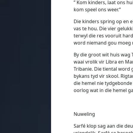
” Kom kinders, laat ons hu
kom speel ons weer.”
Die kinders spring op en 
vas te hou. Die vier geluk
terwyl die res vooruit hard
word niemand gou moeg n
By die groot wit huis wag T
waai vrolik vir Libra en Ma
Tribanie. Die tiental word
bykans tyd vir skool. Rigtam
die hemel nie tydgebonde 
oorlog wat in die hemel g
Nuweling
Sarfé klop sag aan die de
vriendelik. Sarfé se beso