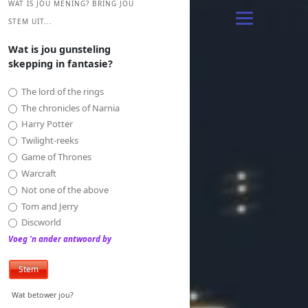
WAT IS JOU MENING? BRING JOU
STEM UIT...
Wat is jou gunsteling
skepping in fantasie?
The lord of the rings
The chronicles of Narnia
Harry Potter
Twilight-reeks
Game of Thrones
Warcraft
Not one of the above
Tom and Jerry
Discworld
Voeg 'n ander antwoord by
Wat betower jou?