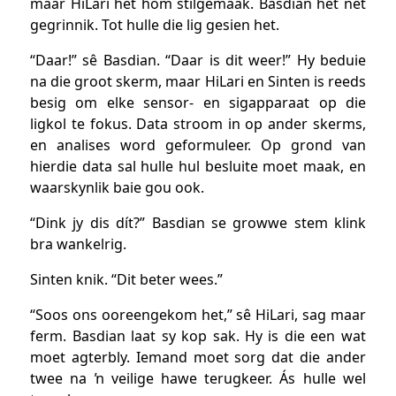
maar HiLari het hom stilgemaak. Basdian het net
gegrinnik. Tot hulle die lig gesien het.
“Daar!” sê Basdian. “Daar is dit weer!” Hy beduie
na die groot skerm, maar HiLari en Sinten is reeds
besig om elke sensor- en sigapparaat op die
ligkol te fokus. Data stroom in op ander skerms,
en analises word geformuleer. Op grond van
hierdie data sal hulle hul besluite moet maak, en
waarskynlik baie gou ook.
“Dink jy dis dít?” Basdian se growwe stem klink
bra wankelrig.
Sinten knik. “Dit beter wees.”
“Soos ons ooreengekom het,” sê HiLari, sag maar
ferm. Basdian laat sy kop sak. Hy is die een wat
moet agterbly. Iemand moet sorg dat die ander
twee na ŉ veilige hawe terugkeer. Ás hulle wel