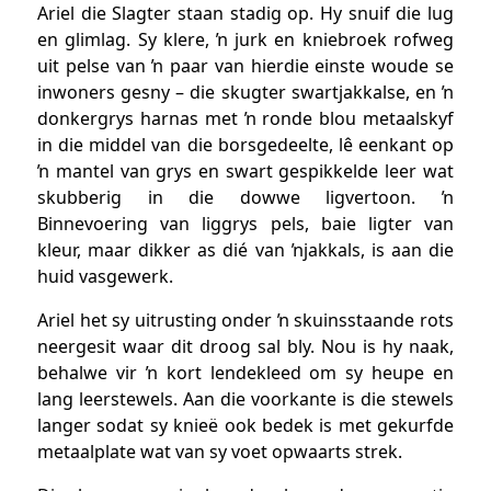
Ariel die Slagter staan stadig op. Hy snuif die lug
en glimlag. Sy klere, ŉ jurk en kniebroek rofweg
uit pelse van ŉ paar van hierdie einste woude se
inwoners gesny – die skugter swartjakkalse, en ŉ
donkergrys harnas met ŉ ronde blou metaalskyf
in die middel van die borsgedeelte, lê eenkant op
ŉ mantel van grys en swart gespikkelde leer wat
skubberig in die dowwe ligvertoon. ŉ
Binnevoering van liggrys pels, baie ligter van
kleur, maar dikker as dié van ŉjakkals, is aan die
huid vasgewerk.
Ariel het sy uitrusting onder ŉ skuinsstaande rots
neergesit waar dit droog sal bly. Nou is hy naak,
behalwe vir ŉ kort lendekleed om sy heupe en
lang leerstewels. Aan die voorkante is die stewels
langer sodat sy knieë ook bedek is met gekurfde
metaalplate wat van sy voet opwaarts strek.