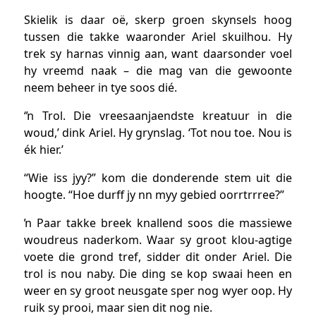
Skielik is daar oë, skerp groen skynsels hoog
tussen die takke waaronder Ariel skuilhou. Hy
trek sy harnas vinnig aan, want daarsonder voel
hy vreemd naak – die mag van die gewoonte
neem beheer in tye soos dié.
‘ŉ Trol. Die vreesaanjaendste kreatuur in die
woud,’ dink Ariel. Hy grynslag. ‘Tot nou toe. Nou is
ék hier.’
“Wie iss jyy?” kom die donderende stem uit die
hoogte. “Hoe durff jy nn myy gebied oorrtrrree?”
ŉ Paar takke breek knallend soos die massiewe
woudreus naderkom. Waar sy groot klou-agtige
voete die grond tref, sidder dit onder Ariel. Die
trol is nou naby. Die ding se kop swaai heen en
weer en sy groot neusgate sper nog wyer oop. Hy
ruik sy prooi, maar sien dit nog nie.