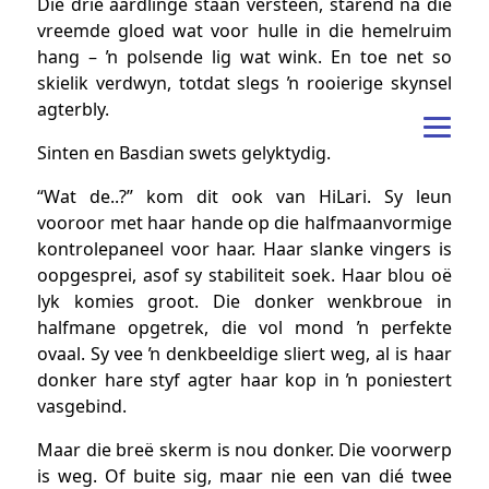
Die drie aardlinge staan versteen, starend na die
vreemde gloed wat voor hulle in die hemelruim
hang – ŉ polsende lig wat wink. En toe net so
skielik verdwyn, totdat slegs ŉ rooierige skynsel
agterbly.
Sinten en Basdian swets gelyktydig.
“Wat de..?” kom dit ook van HiLari. Sy leun
vooroor met haar hande op die halfmaanvormige
kontrolepaneel voor haar. Haar slanke vingers is
oopgesprei, asof sy stabiliteit soek. Haar blou oë
lyk komies groot. Die donker wenkbroue in
halfmane opgetrek, die vol mond ŉ perfekte
ovaal. Sy vee ŉ denkbeeldige sliert weg, al is haar
donker hare styf agter haar kop in ŉ poniestert
vasgebind.
Maar die breë skerm is nou donker. Die voorwerp
is weg. Of buite sig, maar nie een van dié twee