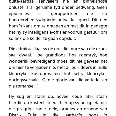
buite-aardse aanvallers nie en binnelandse
onluste is al geruime tyd onder bedwang. Geen
epidemies is gerapporteer nie en
boerderybedrywighede ontwikkel goed. Dit gee
hom ŉ kans om te ontspan en met dit in gedagte
het hy sy intelligensie-offisier vooruit gestuur om
solank die kelder te gaan oopsluit.
Die admiraal laat sy oë oor die mure van die groot
saal dwaal. Hoe grandioos, hoe roemryk, hoe
wonderlik bevredigend moes dit nie gewees het
om hier te vergader nie, met al jou ridders in hulle
kleurryke kostuums en hul selfs kleurryker
oorlogsverhale. ‘O, die glorie van die verlede, en
die romanse…’
Hy sug en staan op. Soveel eeue later staan
hierdie ou kasteel steeds hier op sy bergpiek met
die pragtige rooie, gele, oranjes en groene van
Distrik Triër in die laatherfs, soos ŉ