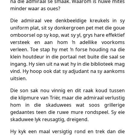
na die admiraal se smaak. Waarom is nuwe mites
minder waar as oues?
Die admiraal vee denkbeeldige kreukels in sy
uniform plat, sit sy donkergroen pet met die goue
omboorsel op sy kop, wat sy yl, grys hare effektief
versteek en aan hom ŉ adellike voorkoms
verleen. Toe stap hy met ŉ forse houding na die
klein houtdeur in die portaal net buite die saal se
ingang. Hy sien uit na wat hy in die biblioteek mag
vind. Hy hoop ook dat sy adjudant na sy aankoms
uitsien.
Die son sak nou vinnig en dit raak koud tussen
die klipmure van Triër, maar die admiraal verlustig
hom in die skaduwees wat soos grillerige
gedaantes teen die ruwe mure rondspeel. Sy eie
skaduwee lyk reusagtig, dreigend.
Hy kyk een maal versigtig rond en trek dan die