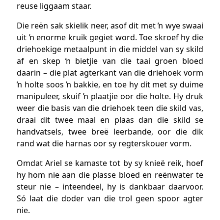
reuse liggaam staar.
Die reën sak skielik neer, asof dit met ŉ wye swaai
uit ŉ enorme kruik gegiet word. Toe skroef hy die
driehoekige metaalpunt in die middel van sy skild
af en skep ŉ bietjie van die taai groen bloed
daarin – die plat agterkant van die driehoek vorm
ŉ holte soos ŉ bakkie, en toe hy dit met sy duime
manipuleer, skuif ŉ plaatjie oor die holte. Hy druk
weer die basis van die driehoek teen die skild vas,
draai dit twee maal en plaas dan die skild se
handvatsels, twee breë leerbande, oor die dik
rand wat die harnas oor sy regterskouer vorm.
Omdat Ariel se kamaste tot by sy knieë reik, hoef
hy hom nie aan die plasse bloed en reënwater te
steur nie – inteendeel, hy is dankbaar daarvoor.
Só laat die doder van die trol geen spoor agter
nie.