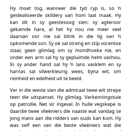
Hy moet tog, wanneer die tyd ryp is, so ŉ
geïdealiseerde skildery van hom laat maak. Hy
kan dit in sy geestesoog sien: sy agteroor
gekamde hare, al het hy nou nie meer veel
daarvan oor nie sal blink in die lig van ŉ
opkomende son. Sy oë sal streng en stip vorentoe
staar, geen glimlag om sy mondhoeke nie, en
onder een arm sal hy sy gepluimde helm vashou.
In sy ander hand sal hy ŉ lans vasklem en sy
harnas sal silwerkleurig wees, byna wit, om
reinheid en edelheid uit te beeld.
Ver in die weste sien die admiraal twee wit strepe
teen die uitspansel. Hy glimlag. Verkenningstuie
op patrollie. Net vir ingeval. In hulle vegskepe is
daardie twee vlieëniers die naaste wat vandag se
jong mans aan die ridders van ouds kan kom. Hy
was self een van die beste vlieëniers wat die