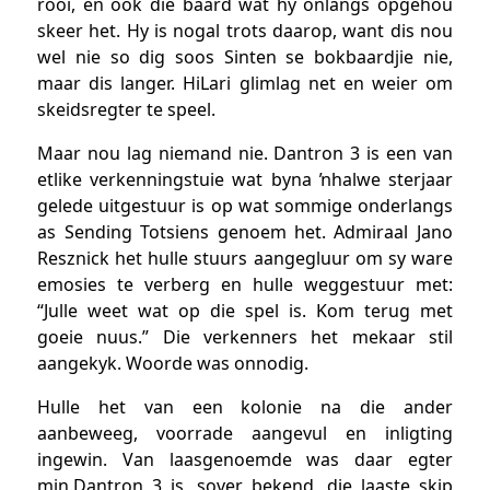
rooi, en ook die baard wat hy onlangs opgehou
skeer het. Hy is nogal trots daarop, want dis nou
wel nie so dig soos Sinten se bokbaardjie nie,
maar dis langer. HiLari glimlag net en weier om
skeidsregter te speel.
Maar nou lag niemand nie. Dantron 3 is een van
etlike verkenningstuie wat byna ŉhalwe sterjaar
gelede uitgestuur is op wat sommige onderlangs
as Sending Totsiens genoem het. Admiraal Jano
Resznick het hulle stuurs aangegluur om sy ware
emosies te verberg en hulle weggestuur met:
“Julle weet wat op die spel is. Kom terug met
goeie nuus.” Die verkenners het mekaar stil
aangekyk. Woorde was onnodig.
Hulle het van een kolonie na die ander
aanbeweeg, voorrade aangevul en inligting
ingewin. Van laasgenoemde was daar egter
min.Dantron 3 is, sover bekend, die laaste skip