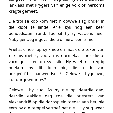
lanklaas met krygers van enige volk of herkoms
kragte gemeet.
Die trol se kop kom met ŉ dowwe slag onder in
die kloof te lande. Ariel kyk nog een keer
behoedsaam rond. Toe sit hy sy wapens neer.
Naby genoeg ingeval die trol nie alleen is nie.
Ariel sak neer op sy knieë en maak die teken van
ŉ kruis met sy voorarms oormekaar, nes die x-
vormige teken op sy skild. Hy weet nie regtig
hoekom hy dit doen nie; die residu van
oorgeërfde aanwendsels? Gelowe, bygelowe,
kultuurgewoontes?
Gelowe… hy sug. As hy nie op daardie dag,
daardie aaklige dag toe die priesters van
Aleksandrië op die dorpsplein toegeslaan het, nie
eers by die tempel vertoef het nie… Hy sug weer.