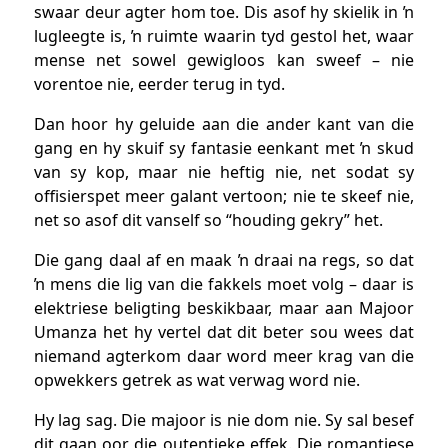
swaar deur agter hom toe. Dis asof hy skielik in ŉ
lugleegte is, ŉ ruimte waarin tyd gestol het, waar
mense net sowel gewigloos kan sweef – nie
vorentoe nie, eerder terug in tyd.
Dan hoor hy geluide aan die ander kant van die
gang en hy skuif sy fantasie eenkant met ŉ skud
van sy kop, maar nie heftig nie, net sodat sy
offisierspet meer galant vertoon; nie te skeef nie,
net so asof dit vanself so “houding gekry” het.
Die gang daal af en maak ŉ draai na regs, so dat
ŉ mens die lig van die fakkels moet volg – daar is
elektriese beligting beskikbaar, maar aan Majoor
Umanza het hy vertel dat dit beter sou wees dat
niemand agterkom daar word meer krag van die
opwekkers getrek as wat verwag word nie.
Hy lag sag. Die majoor is nie dom nie. Sy sal besef
dit gaan oor die outentieke effek. Die romantiese