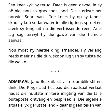
Een keer kyk hy terug. Daar is geen gevoel in sy
oë nie, nou so grys soos lood. Die sterkste het
oorwin. Soort van… Toe kners hy op sy tande,
skud sy kop sodat water in alle rigtings sproei en
steek sy tong uit na die verfrissende reën. Ariel
lag sag terwyl hy die gawe van die hemele
aanvaar.
Nou moet hy hierdie ding afhandel. Hy verlang
reeds méér na die dun, skoon lug van sy tuiste bo
die wolke.
* * *
ADMIRAAL
Jano Resznik sit vir ŉ oomblik stil en
dink. Die Krygsraad het pas die raadsaal verlaat
nadat die nuutste militêre inligting van die talle
buiteposte ontvang en bespreek is. Die algehele
situasie lyk gerusstellend – daar is geen teken van