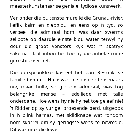
meesterkunstenaar se geniale, tydlose kunswerk.
Ver onder die buitenste mure lê die Grunau-rivier,
lieflik kalm en diepblou, en eens op ŉ tyd, so
verbeel die admiraal hom, was daar swerms
seilbote op daardie einste blou water terwyl hy
deur die groot vensters kyk wat ŉ skatryk
sakeman laat inbou het toe hy die antieke ruïne
gerestoureer het.
Die oorspronklike kasteel het aan Resznik se
familie behoort. Hulle was nie die eerste eienaars
nie, maar hulle, so glo die admiraal, was tog
belangrike mense – edelliede met talle
onderdane. Hoe wens hy nie hy het toe geleef nie!
ŉ Ridder op sy vurige, proesende perd, uitgedos
in ŉ blink harnas, met skildknape wat rondom
hom skarrel om sy geringste wens te bevredig.
Dit was mos die lewe!