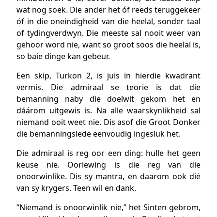
wat nog soek. Die ander het óf reeds teruggekeer
óf in die oneindigheid van die heelal, sonder taal
of tydingverdwyn. Die meeste sal nooit weer van
gehoor word nie, want so groot soos die heelal is,
so baie dinge kan gebeur.
Een skip, Turkon 2, is juis in hierdie kwadrant
vermis. Die admiraal se teorie is dat die
bemanning naby die doelwit gekom het en
dáárom uitgewis is. Na alle waarskynlikheid sal
niemand ooit weet nie. Dis asof die Groot Donker
die bemanningslede eenvoudig ingesluk het.
Die admiraal is reg oor een ding: hulle het geen
keuse nie. Oorlewing is die reg van die
onoorwinlike. Dis sy mantra, en daarom ook dié
van sy krygers. Teen wil en dank.
“Niemand is onoorwinlik nie,” het Sinten gebrom,