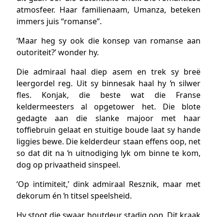
atmosfeer. Haar familienaam, Umanza, beteken
immers juis “romanse”.
‘Maar heg sy ook die konsep van romanse aan
outoriteit?’ wonder hy.
Die admiraal haal diep asem en trek sy breë
leergordel reg. Uit sy binnesak haal hy ŉ silwer
fles. Konjak, die beste wat die Franse
keldermeesters al opgetower het. Die blote
gedagte aan die slanke majoor met haar
toffiebruin gelaat en stuitige boude laat sy hande
liggies bewe. Die kelderdeur staan effens oop, net
so dat dit na ŉ uitnodiging lyk om binne te kom,
dog op privaatheid sinspeel.
‘Op intimiteit,’ dink admiraal Resznik, maar met
dekorum én ŉ titsel speelsheid.
Hy stoot die swaar houtdeur stadig oop. Dit kraak