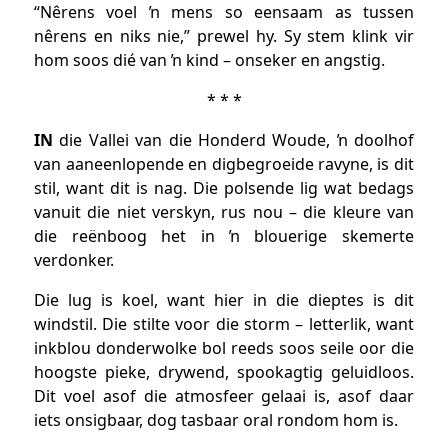
“Nêrens voel ŉ mens so eensaam as tussen
nêrens en niks nie,” prewel hy. Sy stem klink vir
hom soos dié van ŉ kind – onseker en angstig.
* * *
IN
die Vallei van die Honderd Woude, ŉ doolhof
van aaneenlopende en digbegroeide ravyne, is dit
stil, want dit is nag. Die polsende lig wat bedags
vanuit die niet verskyn, rus nou – die kleure van
die reënboog het in ŉ blouerige skemerte
verdonker.
Die lug is koel, want hier in die dieptes is dit
windstil. Die stilte voor die storm – letterlik, want
inkblou donderwolke bol reeds soos seile oor die
hoogste pieke, drywend, spookagtig geluidloos.
Dit voel asof die atmosfeer gelaai is, asof daar
iets onsigbaar, dog tasbaar oral rondom hom is.