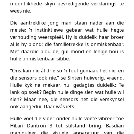
moontlikhede skyn bevredigende verklarings te
wees nie.
Die aantreklike jong man staan nader aan die
meisie; ŉ instinktiewe gebaar wat hulle hegte
verhouding weerspieël. Hy is duidelik haar broer
al is hy blond: die familietrekke is onmiskenbaar.
Met daardie blou oë, gul mond en lenige bou is
hulle onmiskenbaar sibbe.
“Ons kan nie ál drie so ŉ fout gemaak het nie, en
die sensors ook nie,” sê Sinten huiwerig, vraend.
Hulle kyk na mekaar, hul gedagtes duidelik: Te
lank op soek? Begin hulle dinge sien wat hulle wil
sien? Maar nee, die sensors het die verskynsel
ook aangedui. Daar wás iets.
Hulle voel die vloer onder hulle voete vibreer toe
HiLari Dantron 3 tot stilstand bring. Basdian
manipuleer die visuele apparatuur van die