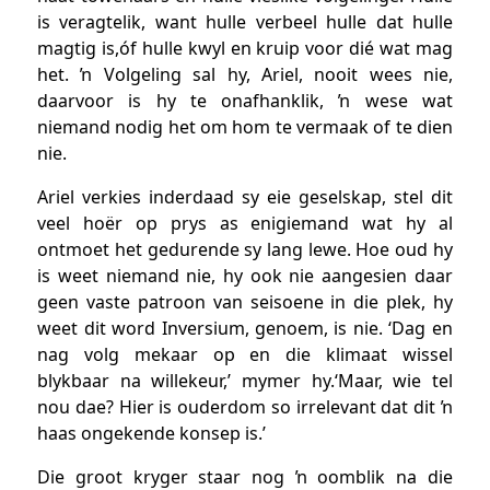
is veragtelik, want hulle verbeel hulle dat hulle
magtig is,óf hulle kwyl en kruip voor dié wat mag
het. ŉ Volgeling sal hy, Ariel, nooit wees nie,
daarvoor is hy te onafhanklik, ŉ wese wat
niemand nodig het om hom te vermaak of te dien
nie.
Ariel verkies inderdaad sy eie geselskap, stel dit
veel hoër op prys as enigiemand wat hy al
ontmoet het gedurende sy lang lewe. Hoe oud hy
is weet niemand nie, hy ook nie aangesien daar
geen vaste patroon van seisoene in die plek, hy
weet dit word Inversium, genoem, is nie. ‘Dag en
nag volg mekaar op en die klimaat wissel
blykbaar na willekeur,’ mymer hy.‘Maar, wie tel
nou dae? Hier is ouderdom so irrelevant dat dit ŉ
haas ongekende konsep is.’
Die groot kryger staar nog ŉ oomblik na die