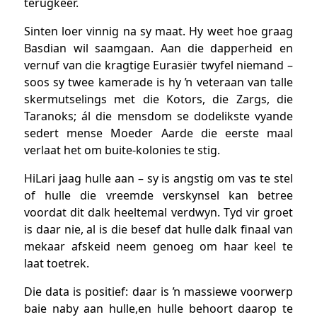
terugkeer.
Sinten loer vinnig na sy maat. Hy weet hoe graag
Basdian wil saamgaan. Aan die dapperheid en
vernuf van die kragtige Eurasiër twyfel niemand –
soos sy twee kamerade is hy ŉ veteraan van talle
skermutselings met die Kotors, die Zargs, die
Taranoks; ál die mensdom se dodelikste vyande
sedert mense Moeder Aarde die eerste maal
verlaat het om buite-kolonies te stig.
HiLari jaag hulle aan – sy is angstig om vas te stel
of hulle die vreemde verskynsel kan betree
voordat dit dalk heeltemal verdwyn. Tyd vir groet
is daar nie, al is die besef dat hulle dalk finaal van
mekaar afskeid neem genoeg om haar keel te
laat toetrek.
Die data is positief: daar is ŉ massiewe voorwerp
baie naby aan hulle,en hulle behoort daarop te