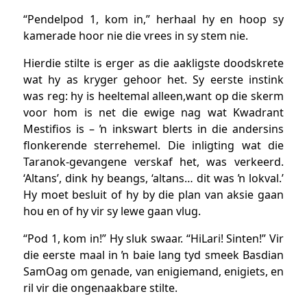
“Pendelpod 1, kom in,” herhaal hy en hoop sy
kamerade hoor nie die vrees in sy stem nie.
Hierdie stilte is erger as die aakligste doodskrete
wat hy as kryger gehoor het. Sy eerste instink
was reg: hy is heeltemal alleen,want op die skerm
voor hom is net die ewige nag wat Kwadrant
Mestifios is – ŉ inkswart blerts in die andersins
flonkerende sterrehemel. Die inligting wat die
Taranok-gevangene verskaf het, was verkeerd.
‘Altans’, dink hy beangs, ‘altans… dit was ŉ lokval.’
Hy moet besluit of hy by die plan van aksie gaan
hou en of hy vir sy lewe gaan vlug.
“Pod 1, kom in!” Hy sluk swaar. “HiLari! Sinten!” Vir
die eerste maal in ŉ baie lang tyd smeek Basdian
SamOag om genade, van enigiemand, enigiets, en
ril vir die ongenaakbare stilte.