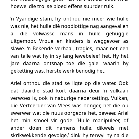
hoewel die trol se bloed effens suurder ruik.
ŉ Vyandige stam, hy onthou nie meer wie hulle
was nie, het hulle dié noodlottige nag aangeval en
al die volwasse mans in hulle gehuggie
uitgemoor. Vroue en kinders is weggevoer as
slawe. ŉ Bekende verhaal, tragies, maar net een
van talle wat hy in sy lang lewebeleef het. Hy het
jare daarna ontsnap toe die galei waarin hy
geketting was, herstelwerk benodig het.
Ariel onthou die stad se ligte op die water. Ook
dat daardie stad kort daarna deur ŉ vulkaan
verwoes is, ook ŉ naburige nedersetting. Vulkan,
die Verteerder van Vlees was honger, het die ou
swerwer wat die nuus oorgedra het, beweer. Ariel
het min smoel vir gode. ‘Hulle manipuleer, of
ander doen dit namens hulle, dikwels met
skrikwekkende gevolge,’ dink hy terwyl hy na die