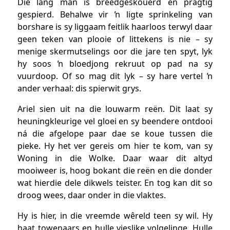
Die lang man is breedgeskouerd en pragtig
gespierd. Behalwe vir ŉ ligte sprinkeling van
borshare is sy liggaam feitlik haarloos terwyl daar
geen teken van plooie of littekens is nie – sy
menige skermutselings oor die jare ten spyt, lyk
hy soos ŉ bloedjong rekruut op pad na sy
vuurdoop. Of so mag dit lyk – sy hare vertel ŉ
ander verhaal: dis spierwit grys.
Ariel sien uit na die louwarm reën. Dit laat sy
heuningkleurige vel gloei en sy beendere ontdooi
ná die afgelope paar dae se koue tussen die
pieke. Hy het ver gereis om hier te kom, van sy
Woning in die Wolke. Daar waar dit altyd
mooiweer is, hoog bokant die reën en die donder
wat hierdie dele dikwels teister. En tog kan dit so
droog wees, daar onder in die vlaktes.
Hy is hier, in die vreemde wêreld teen sy wil. Hy
haat towenaars en hulle vieslike volgelinge. Hulle