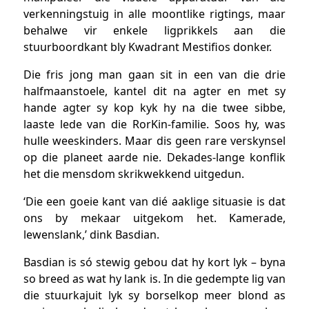
verkenningstuig in alle moontlike rigtings, maar
behalwe vir enkele ligprikkels aan die
stuurboordkant bly Kwadrant Mestifios donker.
Die fris jong man gaan sit in een van die drie
halfmaanstoele, kantel dit na agter en met sy
hande agter sy kop kyk hy na die twee sibbe,
laaste lede van die RorKin-familie. Soos hy, was
hulle weeskinders. Maar dis geen rare verskynsel
op die planeet aarde nie. Dekades-lange konflik
het die mensdom skrikwekkend uitgedun.
‘Die een goeie kant van dié aaklige situasie is dat
ons by mekaar uitgekom het. Kamerade,
lewenslank,’ dink Basdian.
Basdian is só stewig gebou dat hy kort lyk – byna
so breed as wat hy lank is. In die gedempte lig van
die stuurkajuit lyk sy borselkop meer blond as