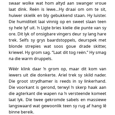
swaar wolke wat hom altyd aan swanger vroue
laat dink. Reën is lewe…Hy draai om om te sit,
huiwer skielik en bly gebukkend staan. Hy luister.
Die humiditeit laai vinnig op en sweet slaan teen
sy hele lyf uit. ŉ Ligte bries kielie die punte van sy
ore. Dit lyk of onsigbare vingers deur sy lang hare
trek. Selfs sy grys baardstoppels, deurspek met
blonde strepies wat soos goue drade skitter,
kriewel. Hy grom sag. “Laat dit tog reën.” Hy smag
na die warm druppels.
Wéér klink daar ŉ grom op, maar dit kom van
iewers uit die donkerte. Ariel trek sy skild nader.
Die groot strydhamer is reeds in sy linkerhand.
Die voorkant is gerond, terwyl ŉ skerp haak aan
die agterkant die wapen na ŉ versteende komeet
laat lyk. Die twee gekromde sabels en massiewe
langswaard wat gewoonlik teen sy rug af hang lê
binne bereik.