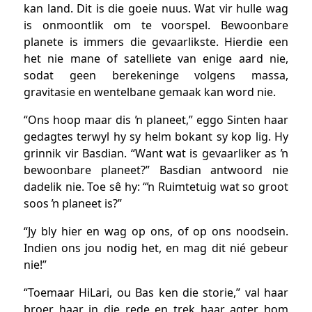
kan land. Dit is die goeie nuus. Wat vir hulle wag
is onmoontlik om te voorspel. Bewoonbare
planete is immers die gevaarlikste. Hierdie een
het nie mane of satelliete van enige aard nie,
sodat geen berekeninge volgens massa,
gravitasie en wentelbane gemaak kan word nie.
“Ons hoop maar dis ŉ planeet,” eggo Sinten haar
gedagtes terwyl hy sy helm bokant sy kop lig. Hy
grinnik vir Basdian. “Want wat is gevaarliker as ŉ
bewoonbare planeet?” Basdian antwoord nie
dadelik nie. Toe sê hy: “ŉ Ruimtetuig wat so groot
soos ŉ planeet is?”
“Jy bly hier en wag op ons, of op ons noodsein.
Indien ons jou nodig het, en mag dit nié gebeur
nie!”
“Toemaar HiLari, ou Bas ken die storie,” val haar
broer haar in die rede en trek haar agter hom