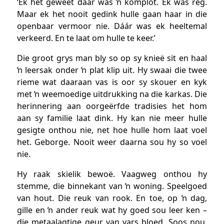
‘Ek het geweet daar was ŉ komplot. Ek was reg.
Maar ek het nooit gedink hulle gaan haar in die
openbaar vermoor nie. Dáár was ek heeltemal
verkeerd. En te laat om hulle te keer.’
Die groot grys man bly so op sy knieë sit en haal
ŉ leersak onder ŉ plat klip uit. Hy swaai die twee
rieme wat daaraan vas is oor sy skouer en kyk
met ŉ weemoedige uitdrukking na die karkas. Die
herinnering aan oorgeërfde tradisies het hom
aan sy familie laat dink. Hy kan nie meer hulle
gesigte onthou nie, net hoe hulle hom laat voel
het. Geborge. Nooit weer daarna sou hy so voel
nie.
Hy raak skielik bewoë. Vaagweg onthou hy
stemme, die binnekant van ŉ woning. Speelgoed
van hout. Die reuk van rook. En toe, op ŉ dag,
gille en ŉ ander reuk wat hy goed sou leer ken –
die metaalagtige geur van vars bloed. Soos nou,