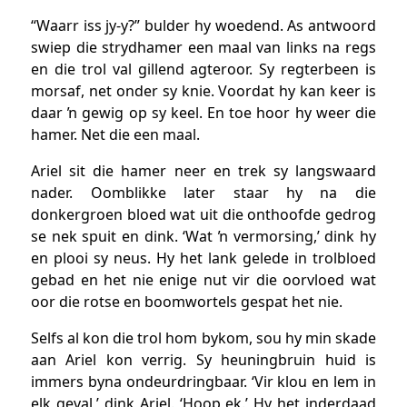
“Waarr iss jy-y?” bulder hy woedend. As antwoord
swiep die strydhamer een maal van links na regs
en die trol val gillend agteroor. Sy regterbeen is
morsaf, net onder sy knie. Voordat hy kan keer is
daar ŉ gewig op sy keel. En toe hoor hy weer die
hamer. Net die een maal.
Ariel sit die hamer neer en trek sy langswaard
nader. Oomblikke later staar hy na die
donkergroen bloed wat uit die onthoofde gedrog
se nek spuit en dink. ‘Wat ŉ vermorsing,’ dink hy
en plooi sy neus. Hy het lank gelede in trolbloed
gebad en het nie enige nut vir die oorvloed wat
oor die rotse en boomwortels gespat het nie.
Selfs al kon die trol hom bykom, sou hy min skade
aan Ariel kon verrig. Sy heuningbruin huid is
immers byna ondeurdringbaar. ‘Vir klou en lem in
elk geval,’ dink Ariel. ‘Hoop ek.’ Hy het inderdaad