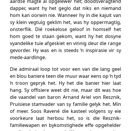
aardse magte al opgelewer het; doodsveragtend
dapper, want hy het geglo dat niks en niemand
hom kan oorwin nie. Wanneer hy in die kajuit van
sy klein vegtuig geklim het, was hy oppermagtig,
onsterflik. Dié roekelose geloof in homself het
hom goed te staan gekom, want hy het dosyne
vyandelike tuie afgeskiet en vinnig deur die range
gevorder. Hy was en is steeds ŉ inspirasie vir sy
mede-aardlinge.
Die admiraal loop tot voor een van die lang geel
en blou baniere teen die muur waar eens op ŉ tyd
ŉ troon gepryk het. Hy het die banier hier laat
hang. Sy offisiere weet dit nie, maar dit was hoe
die vaandel van baron Arnand Ariel von Resznik,
Pruisiese stamvader van sy familie gelyk het. Min
of meer. Soos Ravené die kasteel volgens sy eie
voorkeure laat herbou het, so is die Resznik-
familiewapen en bykomstighede effe opgehelder