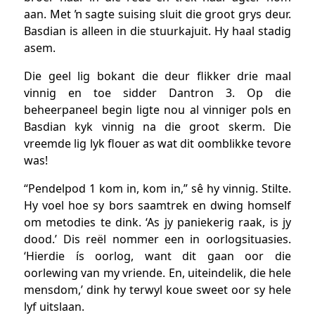
aan. Met ŉ sagte suising sluit die groot grys deur.
Basdian is alleen in die stuurkajuit. Hy haal stadig
asem.
Die geel lig bokant die deur flikker drie maal
vinnig en toe sidder Dantron 3. Op die
beheerpaneel begin ligte nou al vinniger pols en
Basdian kyk vinnig na die groot skerm. Die
vreemde lig lyk flouer as wat dit oomblikke tevore
was!
“Pendelpod 1 kom in, kom in,” sê hy vinnig. Stilte.
Hy voel hoe sy bors saamtrek en dwing homself
om metodies te dink. ‘As jy paniekerig raak, is jy
dood.’ Dis reël nommer een in oorlogsituasies.
‘Hierdie ís oorlog, want dit gaan oor die
oorlewing van my vriende. En, uiteindelik, die hele
mensdom,’ dink hy terwyl koue sweet oor sy hele
lyf uitslaan.