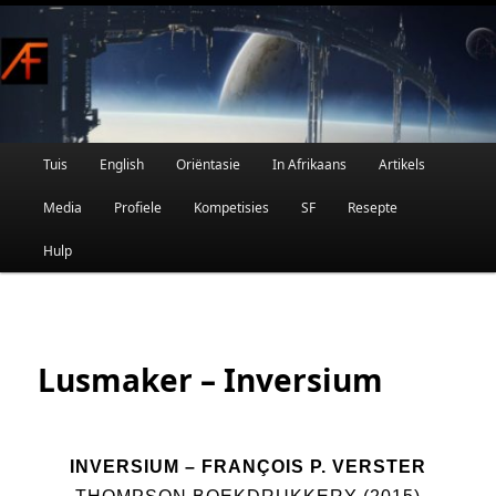
Afrikaanse Wetenskapfiksie en Fantasie
Skip
to
primary
content
Main
Tuis
English
Oriëntasie
In Afrikaans
Artikels
AFRIFIKSIE
menu
Media
Profiele
Kompetisies
SF
Resepte
Hulp
Lusmaker – Inversium
INVERSIUM
– FRANÇOIS P. VERSTER