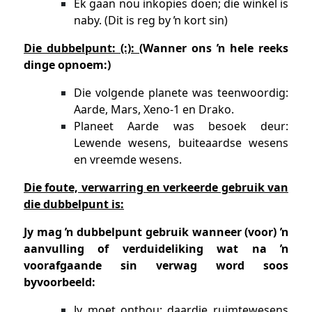
Ek gaan nou inkopies doen; die winkel is
naby. (Dit is reg by ŉ kort sin)
Die dubbelpunt: (:): (
Wanner ons ŉ hele reeks
dinge opnoem:)
Die volgende planete was teenwoordig:
Aarde, Mars, Xeno-1 en Drako.
Planeet Aarde was besoek deur:
Lewende wesens, buiteaardse wesens
en vreemde wesens.
Die foute, verwarring en verkeerde gebruik van
die dubbelpunt is:
Jy mag ŉ dubbelpunt gebruik wanneer (voor) ŉ
aanvulling of verduideliking wat na ŉ
voorafgaande sin verwag word soos
byvoorbeeld:
Jy moet onthou: daardie ruimtewesens