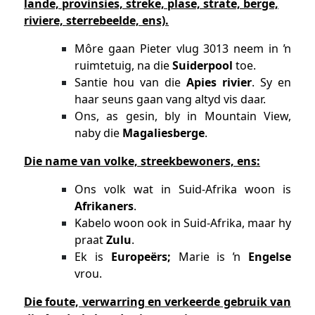
lande, provinsies, streke, plase, strate, berge,
riviere, sterrebeelde, ens).
Môre gaan Pieter vlug 3013 neem in ŉ
ruimtetuig, na die
Suiderpool
toe.
Santie hou van die
Apies rivier
. Sy en
haar seuns gaan vang altyd vis daar.
Ons, as gesin, bly in Mountain View,
naby die
Magaliesberge
.
Die name van volke, streekbewoners, ens:
Ons volk wat in Suid-Afrika woon is
Afrikaners
.
Kabelo woon ook in Suid-Afrika, maar hy
praat
Zulu
.
Ek is
Europeërs;
Marie is ŉ
Engelse
vrou.
Die foute, verwarring en verkeerde gebruik van