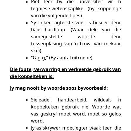
Piet leer by die universiteit vir ŉ
tegniese-wetenskaplike. (by koppeinge
van die volgende tipes).
Sy linker- agterste voet is beseer deur
baie hardloop. (Waar dele van die
samegestelde woorde deur
tussenplasing van ŉ b.nw. van mekaar
skei).
“G-g-g,” (By aantal uitroepe).
Die foute, verwarring en verkeerde gebruik van
die koppelteken is:
Jy mag nooit by woorde soos byvoorbeeld:
Sieleadel, handearbeid, wildeals ŉ
koppelteken gebruik nie. Woorde wat
vas geskryf moet word, moet so gelos
word.
Jy as skrywer moet egter waak teen die