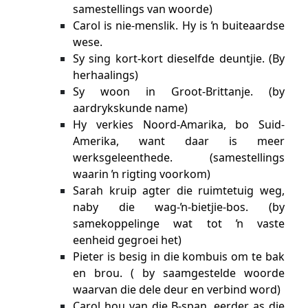
samestellings van woorde)
Carol is nie-menslik. Hy is ŉ buiteaardse
wese.
Sy sing kort-kort dieselfde deuntjie. (By
herhaalings)
Sy woon in Groot-Brittanje. (by
aardrykskunde name)
Hy verkies Noord-Amarika, bo Suid-
Amerika, want daar is meer
werksgeleenthede. (samestellings
waarin ŉ rigting voorkom)
Sarah kruip agter die ruimtetuig weg,
naby die wag-ŉ-bietjie-bos. (by
samekoppelinge wat tot ŉ vaste
eenheid gegroei het)
Pieter is besig in die kombuis om te bak
en brou. ( by saamgestelde woorde
waarvan die dele deur en verbind word)
Carol hou van die B-span, eerder as die