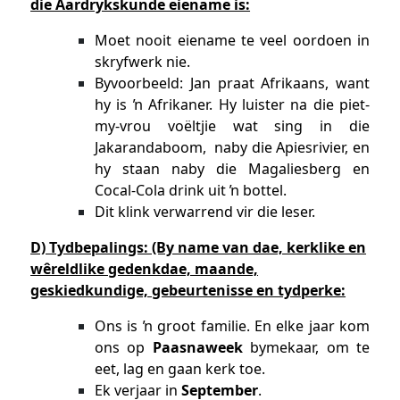
die Aardrykskunde eiename is:
Moet nooit eiename te veel oordoen in
skryfwerk nie.
Byvoorbeeld: Jan praat Afrikaans, want
hy is ŉ Afrikaner. Hy luister na die piet-
my-vrou voëltjie wat sing in die
Jakarandaboom, naby die Apiesrivier, en
hy staan naby die Magaliesberg en
Cocal-Cola drink uit ŉ bottel.
Dit klink verwarrend vir die leser.
D) Tydbepalings: (By name van dae, kerklike en
wêreldlike gedenkdae, maande,
geskiedkundige, gebeurtenisse en tydperke:
Ons is ŉ groot familie. En elke jaar kom
ons op
Paasnaweek
bymekaar, om te
eet, lag en gaan kerk toe.
Ek verjaar in
September
.