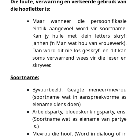
Die foute, verwarring en verkeerde gebruik van
die hoofletter is:
Maar wanneer die persoonifikasie
eintlik aangevoel word vir soortname.
Kan jy hulle met klein letters skryf:
janhen (ŉ Man wat hou van vrouewerk).
Dan word dit nie los geskryf- en dit kan
soms verwarrend wees vir die leser en
skrywer.
Soortname:
Byvoorbeeld: Geagte meneer/mevrou
(soortname wat in aanspreekvorme as
eiename diens doen)
Arbeidsparty, bloedskenkingsparty, ens.
(Soortname wat as eiename van partye
is.)
Mevrou die hoof. (Word in dialoog of in