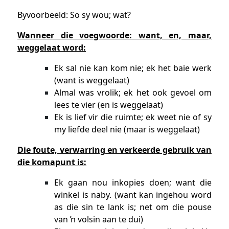
Byvoorbeeld: So sy wou; wat?
Wanneer die voegwoorde: want, en, maar,
weggelaat word:
Ek sal nie kan kom nie; ek het baie werk
(want is weggelaat)
Almal was vrolik; ek het ook gevoel om
lees te vier (en is weggelaat)
Ek is lief vir die ruimte; ek weet nie of sy
my liefde deel nie (maar is weggelaat)
Die foute, verwarring en verkeerde gebruik van
die komapunt is:
Ek gaan nou inkopies doen; want die
winkel is naby. (want kan ingehou word
as die sin te lank is; net om die pouse
van ŉ volsin aan te dui)