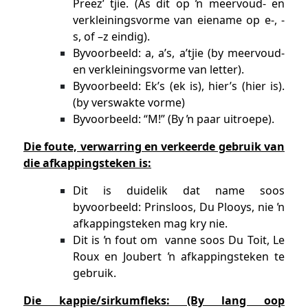
Preez’ tjie. (As dit op ŉ meervoud- en
verkleiningsvorme van eiename op e-, -
s, of –z eindig).
Byvoorbeeld: a, a’s, a’tjie (by meervoud-
en verkleiningsvorme van letter).
Byvoorbeeld: Ek’s (ek is), hier’s (hier is).
(by verswakte vorme)
Byvoorbeeld: “M!” (By ŉ paar uitroepe).
Die foute, verwarring en verkeerde gebruik van
die afkappingsteken is:
Dit is duidelik dat name soos
byvoorbeeld: Prinsloos, Du Plooys, nie ŉ
afkappingsteken mag kry nie.
Dit is ŉ fout om vanne soos Du Toit, Le
Roux en Joubert ŉ afkappingsteken te
gebruik.
Die kappie/sirkumfleks: (By lang oop