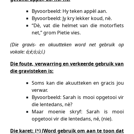
Byvoorbeeld: Hy teken appèl aan.
Byvoorbeeld: Jy kry lekker koud, nè.
“Dè, vat die helmet van die motorfiets
net,” grom Pietie vies.
(Die gravis- en akuutteken word net gebruik op
vokale: á;é;ó;ú;í.)
Die foute, verwarring en verkeerde gebruik van
die gravisteken is:
Soms kan die akuutteken en gracis jou
verwar.
Byvoorbeeld: Sarah is mooi opgetooi vir
die lentedans, nè?
Maar moenie skryf: Sarah is mooi
opgetooi vir die lentedans, né, (nie).
Die karet: (^) (Word gebruik om aan te toon dat