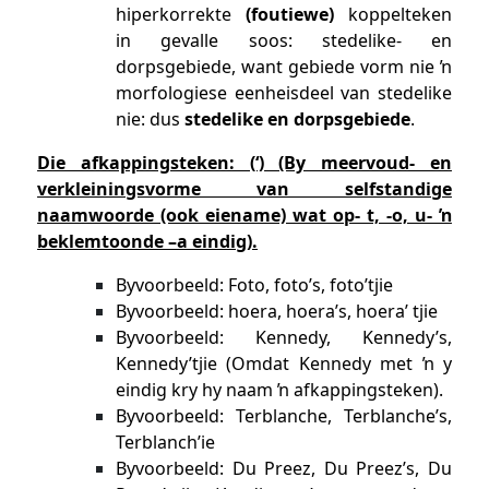
hiperkorrekte
(foutiewe)
koppelteken
in gevalle soos: stedelike- en
dorpsgebiede, want gebiede vorm nie ŉ
morfologiese eenheisdeel van stedelike
nie: dus
stedelike en dorpsgebiede
.
Die afkappingsteken: (‘) (By meervoud- en
verkleiningsvorme van selfstandige
naamwoorde (ook eiename) wat op- t, -o, u- ŉ
beklemtoonde –a eindig).
Byvoorbeeld: Foto, foto’s, foto’tjie
Byvoorbeeld: hoera, hoera’s, hoera’ tjie
Byvoorbeeld: Kennedy, Kennedy’s,
Kennedy’tjie (Omdat Kennedy met ŉ y
eindig kry hy naam ŉ afkappingsteken).
Byvoorbeeld: Terblanche, Terblanche’s,
Terblanch’ie
Byvoorbeeld: Du Preez, Du Preez’s, Du