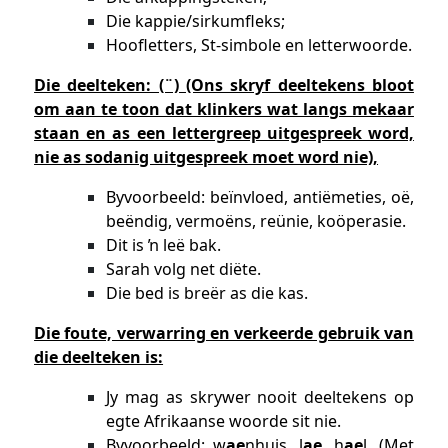
Die kappie/sirkumfleks;
Hoofletters, St-simbole en letterwoorde.
Die deelteken: (¨) (Ons skryf deeltekens bloot
om aan te toon dat klinkers wat langs mekaar
staan en as een lettergreep uitgespreek word,
nie as sodanig uitgespreek moet word nie),
Byvoorbeeld: beïnvloed, antiëmeties, oë,
beëndig, vermoëns, reünie, koöperasie.
Dit is ŉ leë bak.
Sarah volg net diëte.
Die bed is breër as die kas.
Die foute, verwarring en verkeerde gebruik van
die deelteken is:
Jy mag as skrywer nooit deeltekens op
egte Afrikaanse woorde sit nie.
Byvoorbeeld: w
ae
nhuis, l
ae
, h
ae
l, (Met