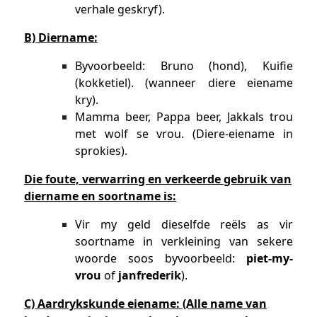
verhale geskryf).
B) Diername:
Byvoorbeeld: Bruno (hond), Kuifie
(kokketiel). (wanneer diere eiename
kry).
Mamma beer, Pappa beer, Jakkals trou
met wolf se vrou. (Diere-eiename in
sprokies).
Die foute, verwarring en verkeerde gebruik van
diername en soortname is:
Vir my geld dieselfde reëls as vir
soortname in verkleining van sekere
woorde soos byvoorbeeld:
piet-my-
vrou
of
janfrederik
).
C) Aardrykskunde eiename: (Alle name van