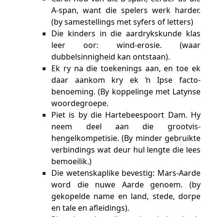
A-span, want die spelers werk harder.
(by samestellings met syfers of letters)
Die kinders in die aardrykskunde klas
leer oor: wind-erosie. (waar
dubbelsinnigheid kan ontstaan).
Ek ry na die toekenings aan, en toe ek
daar aankom kry ek ŉ Ipse facto-
benoeming. (By koppelinge met Latynse
woordegroepe.
Piet is by die Hartebeespoort Dam. Hy
neem deel aan die grootvis-
hengelkompetisie. (By minder gebruikte
verbindings wat deur hul lengte die lees
bemoeilik.)
Die wetenskaplike bevestig: Mars-Aarde
word die nuwe Aarde genoem. (by
gekopelde name en land, stede, dorpe
en tale en afleidings).