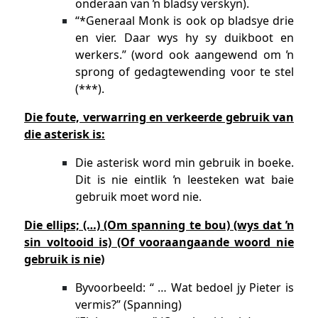
onderaan van ŉ bladsy verskyn).
“*Generaal Monk is ook op bladsye drie
en vier. Daar wys hy sy duikboot en
werkers.” (word ook aangewend om ŉ
sprong of gedagtewending voor te stel
(***).
Die foute, verwarring en verkeerde gebruik van
die asterisk is:
Die asterisk word min gebruik in boeke.
Dit is nie eintlik ŉ leesteken wat baie
gebruik moet word nie.
Die ellips; (…) (Om spanning te bou) (wys dat ŉ
sin voltooid is) (Of vooraangaande woord nie
gebruik is nie)
Byvoorbeeld: “ … Wat bedoel jy Pieter is
vermis?” (Spanning)