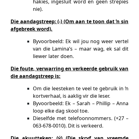
hakies, ingesluit word en geen strepies
nie).
Die aandagstreep: (-) (Om aan te toon dat ŉ sin
afgebreek word).
Byvoorbeeld: Ek wil jou nog weer vertel
van die Lamina’s – maar wag, ek sal dit
liewer later doen.
Die foute, verwarring en verkeerde gebruik van
die aandagstreep is:
Om die leesteken te veel te gebruik in ŉ
kortverhaal, is aaklig vir die leser.
Byvoorbeeld: Ek – Sarah – Phillip – Anna
loop elke dag skool toe.
Dieselfde met telefoonnommers. (+27 –
063-678-0010). Dit is verkeerd.
Die akuutteken: (ý) (Die skryf van vreemde