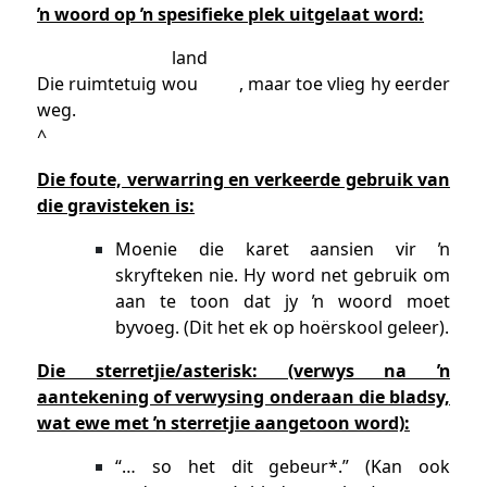
ŉ woord op ŉ spesifieke plek uitgelaat word:
land
Die ruimtetuig wou , maar toe vlieg hy eerder
weg.
^
Die foute, verwarring en verkeerde gebruik van
die gravisteken is:
Moenie die karet aansien vir ŉ
skryfteken nie. Hy word net gebruik om
aan te toon dat jy ŉ woord moet
byvoeg. (Dit het ek op hoërskool geleer).
Die sterretjie/asterisk: (verwys na ŉ
aantekening of verwysing onderaan die bladsy,
wat ewe met ŉ sterretjie aangetoon word):
“… so het dit gebeur*.” (Kan ook