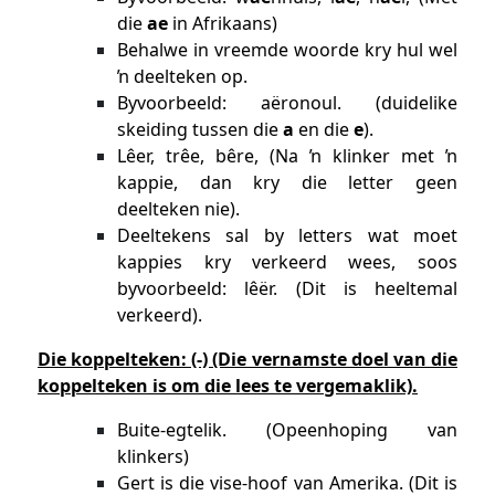
die
ae
in Afrikaans)
Behalwe in vreemde woorde kry hul wel
ŉ deelteken op.
Byvoorbeeld: aëronoul. (duidelike
skeiding tussen die
a
en die
e
).
Lêer, trêe, bêre, (Na ŉ klinker met ŉ
kappie, dan kry die letter geen
deelteken nie).
Deeltekens sal by letters wat moet
kappies kry verkeerd wees, soos
byvoorbeeld: lêër. (Dit is heeltemal
verkeerd).
Die koppelteken: (-) (Die vernamste doel van die
koppelteken is om die lees te vergemaklik).
Buite-egtelik. (Opeenhoping van
klinkers)
Gert is die vise-hoof van Amerika. (Dit is