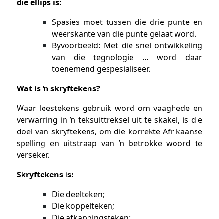
die ellips is:
Spasies moet tussen die drie punte en
weerskante van die punte gelaat word.
Byvoorbeeld: Met die snel ontwikkeling
van die tegnologie … word daar
toenemend gespesialiseer.
Wat is ŉ skryftekens?
Waar leestekens gebruik word om vaaghede en
verwarring in ŉ teksuittreksel uit te skakel, is die
doel van skryftekens, om die korrekte Afrikaanse
spelling en uitstraap van ŉ betrokke woord te
verseker.
Skryftekens is:
Die deelteken;
Die koppelteken;
Die afkappingsteken;