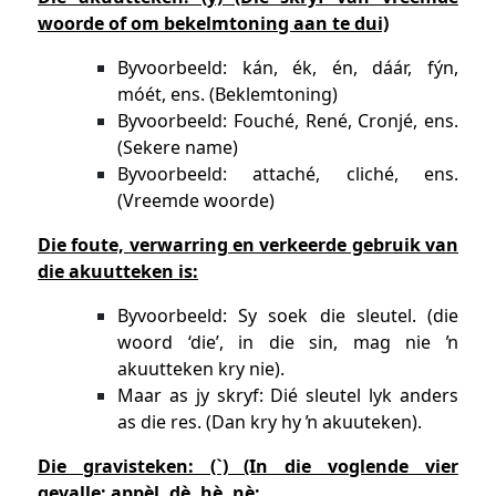
woorde of om bekelmtoning aan te dui)
Byvoorbeeld: kán, ék, én, dáár, fýn,
móét, ens. (Beklemtoning)
Byvoorbeeld: Fouché, René, Cronjé, ens.
(Sekere name)
Byvoorbeeld: attaché, cliché, ens.
(Vreemde woorde)
Die foute, verwarring en verkeerde gebruik van
die akuutteken is:
Byvoorbeeld: Sy soek die sleutel. (die
woord ‘die’, in die sin, mag nie ŉ
akuutteken kry nie).
Maar as jy skryf: Dié sleutel lyk anders
as die res. (Dan kry hy ŉ akuuteken).
Die gravisteken: (`) (In die voglende vier
gevalle: appèl, dè, hè, nè: