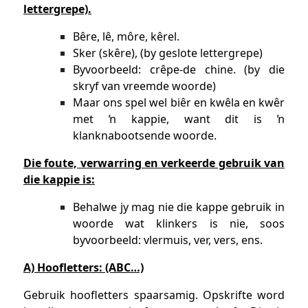
lettergrepe).
Bêre, lê, môre, kêrel.
Sker (skêre), (by geslote lettergrepe)
Byvoorbeeld: crêpe-de chine. (by die
skryf van vreemde woorde)
Maar ons spel wel biêr en kwêla en kwêr
met ŉ kappie, want dit is ŉ
klanknabootsende woorde.
Die foute, verwarring en verkeerde gebruik van
die kappie is:
Behalwe jy mag nie die kappe gebruik in
woorde wat klinkers is nie, soos
byvoorbeeld: vlermuis, ver, vers, ens.
A) Hoofletters: (ABC…)
Gebruik hoofletters spaarsamig. Opskrifte word