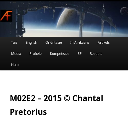
Afrikaanse Wetenskapfiksie en Fantasie
Skip
to
primary
content
Main
Tuis
English
Oriëntasie
In Afrikaans
Artikels
AFRIFIKSIE
menu
Media
Profiele
Kompetisies
SF
Resepte
Hulp
M02E2 – 2015 © Chantal
Pretorius