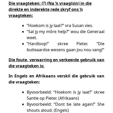
Die vraagteken: (?) (Na ŉ vraag(sin) in die
direkte en inderekte rede skryf ons ŉ
vraagteken:
“Hoekom is jy laat?” vra Susan vies.
“Sal jy my môre help?” wou die Generaal
weet.
“Hardloop!” skree Pieter. “Die
buiteaardse wesens gaan jou nou vang!”
Die foute, verwarring en verkeerde gebruik van
die vraagteken is:
In Engels en Afrikaans verskil die gebruik van
die vraagteken:
Byvoorbeeld: “Hoekom is jy laat!” skree
Santie op Pieter. (Afrikaans)
Byvoorbeeld: “Dont be late again!” She
shouts aloud. (Engels)