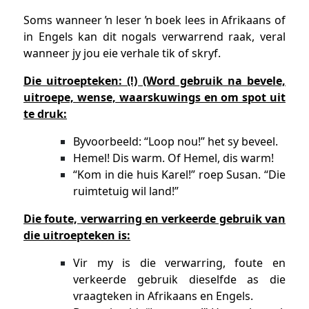
Soms wanneer ŉ leser ŉ boek lees in Afrikaans of
in Engels kan dit nogals verwarrend raak, veral
wanneer jy jou eie verhale tik of skryf.
Die uitroepteken: (!) (Word gebruik na bevele,
uitroepe, wense, waarskuwings en om spot uit
te druk:
Byvoorbeeld: “Loop nou!” het sy beveel.
Hemel! Dis warm. Of Hemel, dis warm!
“Kom in die huis Karel!” roep Susan. “Die
ruimtetuig wil land!”
Die foute, verwarring en verkeerde gebruik van
die uitroepteken is:
Vir my is die verwarring, foute en
verkeerde gebruik dieselfde as die
vraagteken in Afrikaans en Engels.