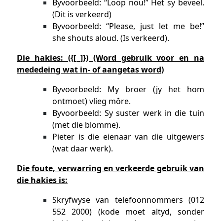
Byvoorbeeld: “Loop nou!” Het sy beveel.
(Dit is verkeerd)
Byvoorbeeld: “Please, just let me be!”
she shouts aloud. (Is verkeerd).
Die hakies: ({[ ]}) (Word gebruik voor en na
mededeing wat in- of aangetas word)
Byvoorbeeld: My broer (jy het hom
ontmoet) vlieg môre.
Byvoorbeeld: Sy suster werk in die tuin
(met die blomme).
Pieter is die eienaar van die uitgewers
(wat daar werk).
Die foute, verwarring en verkeerde gebruik van
die hakies is:
Skryfwyse van telefoonnommers (012
552 2000) (kode moet altyd, sonder