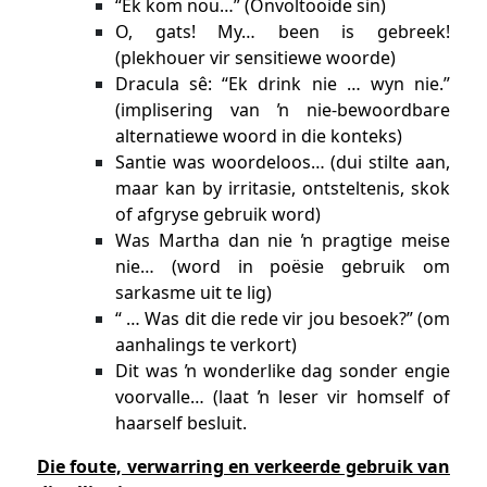
“Ek kom nou…” (Onvoltooide sin)
O, gats! My… been is gebreek!
(plekhouer vir sensitiewe woorde)
Dracula sê: “Ek drink nie … wyn nie.”
(implisering van ŉ nie-bewoordbare
alternatiewe woord in die konteks)
Santie was woordeloos… (dui stilte aan,
maar kan by irritasie, ontsteltenis, skok
of afgryse gebruik word)
Was Martha dan nie ŉ pragtige meise
nie… (word in poësie gebruik om
sarkasme uit te lig)
“ … Was dit die rede vir jou besoek?” (om
aanhalings te verkort)
Dit was ŉ wonderlike dag sonder engie
voorvalle… (laat ŉ leser vir homself of
haarself besluit.
Die foute, verwarring en verkeerde gebruik van