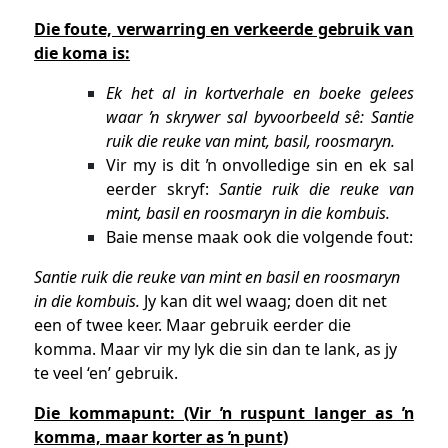
Die foute, verwarring en verkeerde gebruik van
die koma is:
Ek het al in kortverhale en boeke gelees
waar ŉ skrywer sal byvoorbeeld sê:
Santie
ruik die reuke van mint, basil, roosmaryn.
Vir my is dit ŉ onvolledige sin en ek sal
eerder skryf:
Santie ruik die reuke van
mint, basil en roosmaryn in die kombuis.
Baie mense maak ook die volgende fout:
Santie ruik die reuke van mint en basil en roosmaryn
in die kombuis.
Jy kan dit wel waag; doen dit net
een of twee keer. Maar gebruik eerder die
komma. Maar vir my lyk die sin dan te lank, as jy
te veel ‘en’ gebruik.
Die kommapunt: (Vir ŉ ruspunt langer as ŉ
komma, maar korter as ŉ punt)