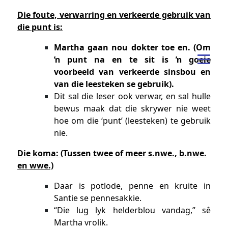
Die foute, verwarring en verkeerde gebruik van
die punt is:
Martha gaan nou dokter toe en. (Om
ŉ punt na en te sit is ŉ goeie
voorbeeld van verkeerde sinsbou en
van die leesteken se gebruik).
Dit sal die leser ook verwar, en sal hulle
bewus maak dat die skrywer nie weet
hoe om die ‘punt’ (leesteken) te gebruik
nie.
Die koma: (Tussen twee of meer s.nwe., b.nwe.
en wwe.)
Daar is potlode, penne en kruite in
Santie se pennesakkie.
“Die lug lyk helderblou vandag,” sê
Martha vrolik.