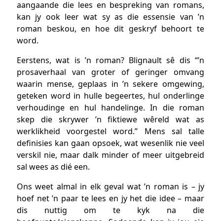
aangaande die lees en bespreking van romans,
kan jy ook leer wat sy as die essensie van ’n
roman beskou, en hoe dit geskryf behoort te
word.
Eerstens, wat is ’n roman? Blignault sê dis “’n
prosaverhaal van groter of geringer omvang
waarin mense, geplaas in ’n sekere omgewing,
geteken word in hulle begeertes, hul onderlinge
verhoudinge en hul handelinge. In die roman
skep die skrywer ’n fiktiewe wêreld wat as
werklikheid voorgestel word.” Mens sal talle
definisies kan gaan opsoek, wat wesenlik nie veel
verskil nie, maar dalk minder of meer uitgebreid
sal wees as dié een.
Ons weet almal in elk geval wat ’n roman is – jy
hoef net ’n paar te lees en jy het die idee – maar
dis nuttig om te kyk na die