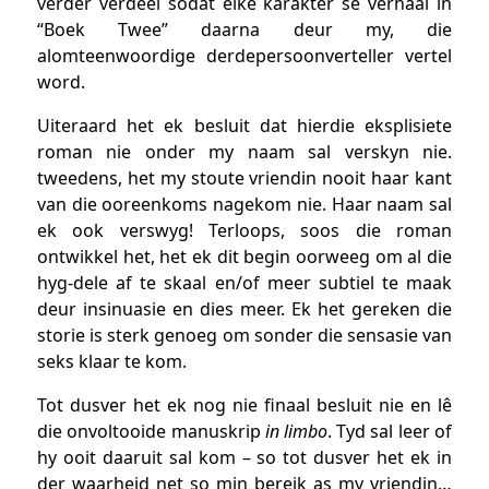
verder verdeel sodat elke karakter se verhaal in
“Boek Twee” daarna deur my, die
alomteenwoordige derdepersoonverteller vertel
word.
Uiteraard het ek besluit dat hierdie eksplisiete
roman nie onder my naam sal verskyn nie.
tweedens, het my stoute vriendin nooit haar kant
van die ooreenkoms nagekom nie. Haar naam sal
ek ook verswyg! Terloops, soos die roman
ontwikkel het, het ek dit begin oorweeg om al die
hyg-dele af te skaal en/of meer subtiel te maak
deur insinuasie en dies meer. Ek het gereken die
storie is sterk genoeg om sonder die sensasie van
seks klaar te kom.
Tot dusver het ek nog nie finaal besluit nie en lê
die onvoltooide manuskrip
in limbo
. Tyd sal leer of
hy ooit daaruit sal kom – so tot dusver het ek in
der waarheid net so min bereik as my vriendin…