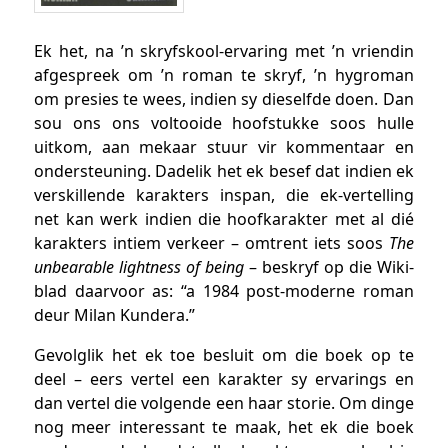
Ek het, na ’n skryfskool-ervaring met ’n vriendin
afgespreek om ’n roman te skryf, ’n hygroman
om presies te wees, indien sy dieselfde doen. Dan
sou ons ons voltooide hoofstukke soos hulle
uitkom, aan mekaar stuur vir kommentaar en
ondersteuning. Dadelik het ek besef dat indien ek
verskillende karakters inspan, die ek-vertelling
net kan werk indien die hoofkarakter met al dié
karakters intiem verkeer – omtrent iets soos
The
unbearable lightness of being
– beskryf op die Wiki-
blad daarvoor as: “a 1984 post-moderne roman
deur Milan Kundera.”
Gevolglik het ek toe besluit om die boek op te
deel – eers vertel een karakter sy ervarings en
dan vertel die volgende een haar storie. Om dinge
nog meer interessant te maak, het ek die boek