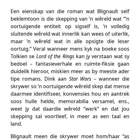
Een eienskap van die roman wat Blignault self
beklemtoon is die skepping van ’n wêreld wat “’n
oortuigende entiteit op sigself is, ’n volledig
sluitende wêreld wat innerlik kan wees of uiterlik,
maar ’n wêreld wat in alle opsigte die leser
oortuig.” Veral wanneer mens kyk na boeke soos
Tolkien se
Lord of the Rings
kan jy verstaan wat sy
bedoel – fantasieverhale en ruimte-fiksie gaan
duidelik hieroor, miskien meer as by meeste ader
tipe romans. Dink aan
Star Wars
– wanneer die
skrywer so ’n oortuigende wêreld skep dat mense
daarmee identifiseer, konvensies hou en aantrek
soos hulle helde, memorabilia versamel, ens.,
weet jy dat daardie wêreld “werk” en dat jou
skepping sal voortleef, in meer as een taal en
land.
Blignault meen die skrywer moet hom/haar “as