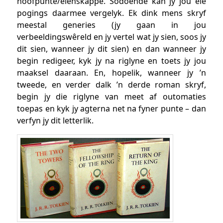
hoofpunte/eienskappe. Sodoende kan jy jou eie
pogings daarmee vergelyk. Ek dink mens skryf
meestal generies (jy gaan in jou
verbeeldingswêreld en jy vertel wat jy sien, soos jy
dit sien, wanneer jy dit sien) en dan wanneer jy
begin redigeer, kyk jy na riglyne en toets jy jou
maaksel daaraan. En, hopelik, wanneer jy ’n
tweede, en verder dalk ’n derde roman skryf,
begin jy die riglyne van meet af outomaties
toepas en kyk jy agterna net na fyner punte – dan
verfyn jy dit letterlik.