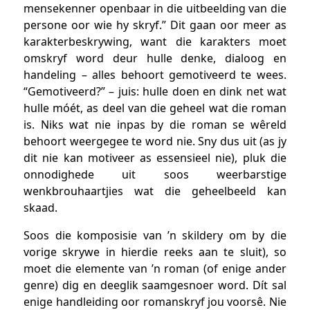
mensekenner openbaar in die uitbeelding van die
persone oor wie hy skryf.” Dit gaan oor meer as
karakterbeskrywing, want die karakters moet
omskryf word deur hulle denke, dialoog en
handeling – alles behoort gemotiveerd te wees.
“Gemotiveerd?” – juis: hulle doen en dink net wat
hulle móét, as deel van die geheel wat die roman
is. Niks wat nie inpas by die roman se wêreld
behoort weergegee te word nie. Sny dus uit (as jy
dit nie kan motiveer as essensieel nie), pluk die
onnodighede uit soos weerbarstige
wenkbrouhaartjies wat die geheelbeeld kan
skaad.
Soos die komposisie van ’n skildery om by die
vorige skrywe in hierdie reeks aan te sluit), so
moet die elemente van ’n roman (of enige ander
genre) dig en deeglik saamgesnoer word. Dít sal
enige handleiding oor romanskryf jou voorsê. Nie