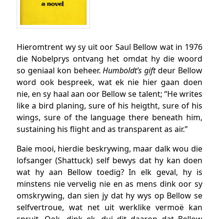
Hieromtrent wy sy uit oor Saul Bellow wat in 1976
die Nobelprys ontvang het omdat hy die woord
so geniaal kon beheer.
Humboldt’s gift
deur Bellow
word ook bespreek, wat ek nie hier gaan doen
nie, en sy haal aan oor Bellow se talent; “He writes
like a bird planing, sure of his heigtht, sure of his
wings, sure of the language there beneath him,
sustaining his flight and as transparent as air.”
Baie mooi, hierdie beskrywing, maar dalk wou die
lofsanger (Shattuck) self bewys dat hy kan doen
wat hy aan Bellow toedig? In elk geval, hy is
minstens nie vervelig nie en as mens dink oor sy
omskrywing, dan sien jy dat hy wys op Bellow se
selfvertroue, wat net uit werklike vermoë kan