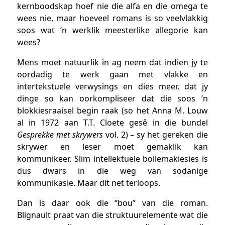
kernboodskap hoef nie die alfa en die omega te
wees nie, maar hoeveel romans is so veelvlakkig
soos wat ’n werklik meesterlike allegorie kan
wees?
Mens moet natuurlik in ag neem dat indien jy te
oordadig te werk gaan met vlakke en
intertekstuele verwysings en dies meer, dat jy
dinge so kan oorkompliseer dat die soos ’n
blokkiesraaisel begin raak (so het Anna M. Louw
al in 1972 aan T.T. Cloete gesê in die bundel
Gesprekke met skrywers
vol. 2) – sy het gereken die
skrywer en leser moet gemaklik kan
kommunikeer. Slim intellektuele bollemakiesies is
dus dwars in die weg van sodanige
kommunikasie. Maar dit net terloops.
Dan is daar ook die “bou” van die roman.
Blignault praat van die struktuurelemente wat die