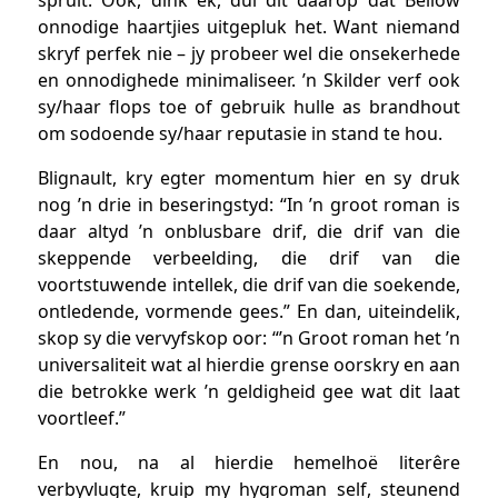
spruit. Ook, dink ek, dui dit daarop dat Bellow
onnodige haartjies uitgepluk het. Want niemand
skryf perfek nie – jy probeer wel die onsekerhede
en onnodighede minimaliseer. ’n Skilder verf ook
sy/haar flops toe of gebruik hulle as brandhout
om sodoende sy/haar reputasie in stand te hou.
Blignault, kry egter momentum hier en sy druk
nog ’n drie in beseringstyd: “In ’n groot roman is
daar altyd ’n onblusbare drif, die drif van die
skeppende verbeelding, die drif van die
voortstuwende intellek, die drif van die soekende,
ontledende, vormende gees.” En dan, uiteindelik,
skop sy die vervyfskop oor: “’n Groot roman het ’n
universaliteit wat al hierdie grense oorskry en aan
die betrokke werk ’n geldigheid gee wat dit laat
voortleef.”
En nou, na al hierdie hemelhoë literêre
verbyvlugte, kruip my hygroman self, steunend