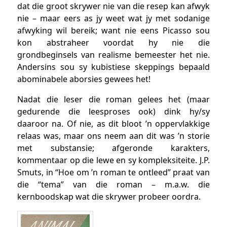
dat die groot skrywer nie van die resep kan afwyk
nie – maar eers as jy weet wat jy met sodanige
afwyking wil bereik; want nie eens Picasso sou
kon abstraheer voordat hy nie die
grondbeginsels van realisme bemeester het nie.
Andersins sou sy kubistiese skeppings bepaald
abominabele aborsies gewees het!
Nadat die leser die roman gelees het (maar
gedurende die leesproses ook) dink hy/sy
daaroor na. Of nie, as dit bloot ’n oppervlakkige
relaas was, maar ons neem aan dit was ’n storie
met substansie; afgeronde karakters,
kommentaar op die lewe en sy kompleksiteite. J.P.
Smuts, in “Hoe om ’n roman te ontleed” praat van
die “tema” van die roman – m.a.w. die
kernboodskap wat die skrywer probeer oordra.