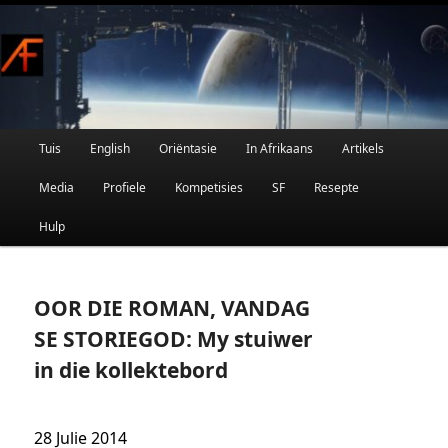
Afrikaanse Wetenskapfiksie en Fantasie
Skip
to
primary
content
Main
Tuis
English
Oriëntasie
In Afrikaans
Artikels
AFRIFIKSIE
menu
Media
Profiele
Kompetisies
SF
Resepte
Hulp
OOR DIE ROMAN, VANDAG
SE STORIEGOD: My stuiwer
in die kollektebord
28 Julie 2014