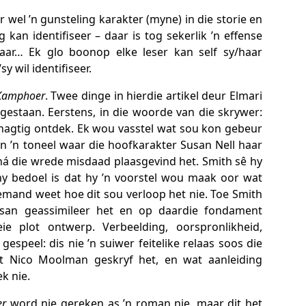
r wel ’n gunsteling karakter (myne) in die storie en
 kan identifiseer – daar is tog sekerlik ’n effense
ar… Ek glo boonop elke leser kan self sy/haar
y wil identifiseer.
Kamphoer
. Twee dinge in hierdie artikel deur Elmari
gestaan. Eerstens, in die woorde van die skrywer:
nagtig ontdek. Ek wou vasstel wat sou kon gebeur
n ’n toneel waar die hoofkarakter Susan Nell haar
ná die wrede misdaad plaasgevind het. Smith sê hy
hy bedoel is dat hy ’n voorstel wou maak oor wat
mand weet hoe dit sou verloop het nie. Toe Smith
usan geassimileer het en op daardie fondament
e plot ontwerp. Verbeelding, oorspronlikheid,
l gespeel: dis nie ’n suiwer feitelike relaas soos die
t Nico Moolman geskryf het, en wat aanleiding
k nie.
er
word nie gereken as ’n roman nie, maar dit het