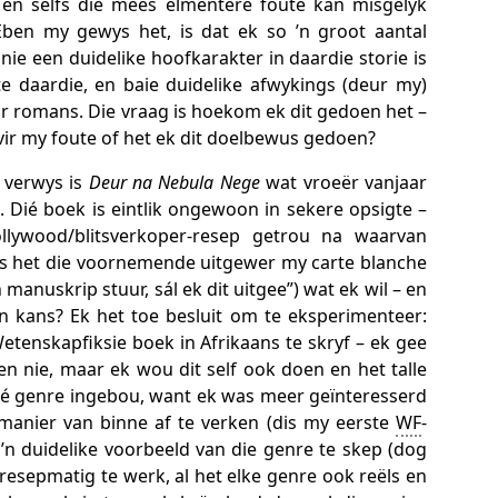
 en selfs die mees elmentêre foute kan misgelyk
ben my gewys het, is dat ek so ’n groot aantal
nie een duidelike hoofkarakter in daardie storie is
te daardie, en baie duidelike afwykings (deur my)
ir romans. Die vraag is hoekom ek dit gedoen het –
vir my foute of het ek dit doelbewus gedoen?
 verwys is
Deur na Nebula Nege
wat vroeër vanjaar
Dié boek is eintlik ongewoon in sekere opsigte –
llywood/blitsverkoper-resep getrou na waarvan
ns het die voornemende uitgewer my carte blanche
n manuskrip stuur, sál ek dit uitgee”) wat ek wil – en
n kans? Ek het toe besluit om te eksperimenteer:
etenskapfiksie boek in Afrikaans te skryf – ek gee
oen nie, maar ek wou dit self ook doen en het talle
ié genre ingebou, want ek was meer geïnteresserd
manier van binne af te verken (dis my eerste
WF
-
’n duidelike voorbeeld van die genre te skep (dog
resepmatig te werk, al het elke genre ook reëls en