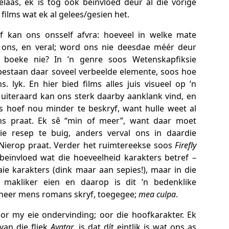
elaas, ek is tog ook beïnvloed deur al die vorige
ilms wat ek al gelees/gesien het.
 kan ons onsself afvra: hoeveel in welke mate
 ons, en veral; word ons nie deesdae méér deur
r boeke nie? In ’n genre soos Wetenskapfiksie
, bestaan daar soveel verbeelde elemente, soos hoe
. lyk. En hier bied films alles juis visueel op ’n
 uiteraard kan ons sterk daarby aanklank vind, en
s hoef nou minder te beskryf, want hulle weet al
s praat. Ek sê “min of meer”, want daar moet
die resep te buig, anders verval ons in daardie
Nierop praat. Verder het ruimtereekse soos
Firefly
beïnvloed wat die hoeveelheid karakters betref –
e karakters (dink maar aan sepies!), maar in die
 makliker eien en daarop is dit ’n bedenklike
neer mens romans skryf, toegegee;
mea culpa
.
or my eie ondervinding; oor die hoofkarakter. Ek
van die fliek
Avatar
, is dat dít eintlik is wat ons as