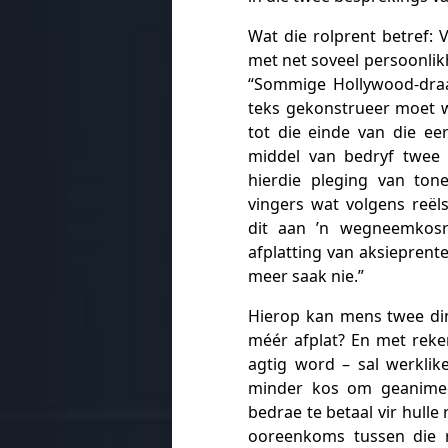
Wat die rolprent betref: 
met net soveel persoonlik
“Sommige Hollywood-draai
teks gekonstrueer moet w
tot die einde van die ee
middel van bedryf twee 
hierdie pleging van tone
vingers wat volgens reë
dit aan ’n wegneemkosre
afplatting van aksieprent
meer saak nie.”
Hierop kan mens twee din
méér afplat? En met reken
agtig word – sal werkli
minder kos om geanimee
bedrae te betaal vir hulle 
ooreenkoms tussen die 