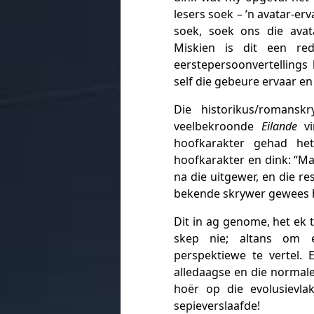
lesers soek – ’n avatar-er
soek, soek ons die avat
Miskien is dit een r
eerstepersoonvertellings h
self die gebeure ervaar en
Die historikus/romans
veelbekroonde
Eilande
vi
hoofkarakter gehad he
hoofkarakter en dink: “M
na die uitgewer, en die res
bekende skrywer gewees h
Dit in ag genome, het ek t
skep nie; altans om ee
perspektiewe te vertel.
alledaagse en die normale
hoër op die evolusievla
sepieverslaafde!