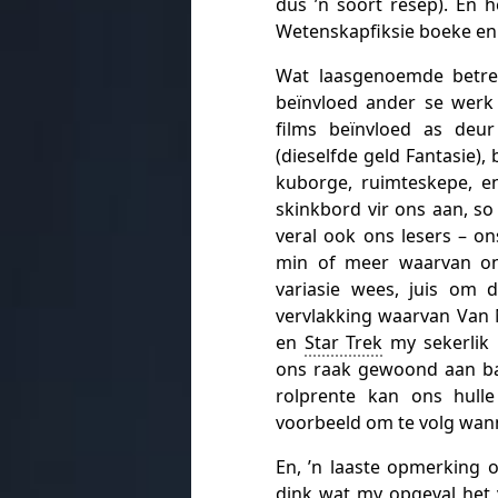
dus ’n soort resep). En h
Wetenskapfiksie boeke en f
Wat laasgenoemde betref
beïnvloed ander se werk
films beïnvloed as deu
(dieselfde geld Fantasie)
kuborge, ruimteskepe, ens
skinkbord vir ons aan, so
veral ook ons lesers – on
min of meer waarvan on
variasie wees, juis om 
vervlakking waarvan Van 
en
Star Trek
my sekerlik 
ons raak gewoond aan bai
rolprente kan ons hulle
voorbeeld om te volg wan
En, ’n laaste opmerking o
dink wat my opgeval het 