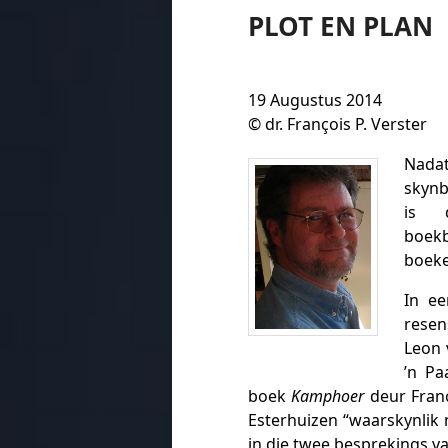
PLOT EN PLAN
19 Augustus 2014
© dr. François P. Verster
Nada
skynb
is 
boek
boeke
In ee
resen
Leon 
’n Pa
boek
Kamphoer
deur Franc
Esterhuizen “waarskynlik 
in die twee besprekings v