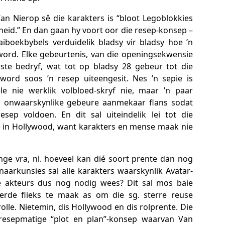
Van Nierop sê die karakters is “bloot Legoblokkies
heid.” En dan gaan hy voort oor die resep-konsep –
boekbybels verduidelik bladsy vir bladsy hoe ’n
ord. Elke gebeurtenis, van die openingsekwensie
rste bedryf, wat tot op bladsy 28 gebeur tot die
word soos ’n resep uiteengesit. Nes ’n sepie is
le nie werklik volbloed-skryf nie, maar ’n paar
ls onwaarskynlike gebeure aanmekaar flans sodat
sep voldoen. En dit sal uiteindelik lei tot die
e in Hollywood, want karakters en mense maak nie
ge vra, nl. hoeveel kan dié soort prente dan nog
aarkunsies sal alle karakters waarskynlik Avatar-
ke akteurs dus nog nodig wees? Dit sal mos baie
rde flieks te maak as om die sg. sterre reuse
rolle. Nietemin, dis Hollywood en dis rolprente. Die
resepmatige “plot en plan”-konsep waarvan Van