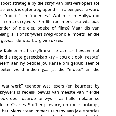
soort strategie by die skryf van blitsverkopers (of
sellers”), is egter ooglopend – in albei gevalle word
 is “moets” en “moenies.” Wat hier in Hollywood
vir romanskrywers. Eintlik kan mens vra wie was
ender of die eier, boeke of films? Maar dis van
ang is, is of skrywers swig voor die “moets” en die
ie gewaande waarborg vir sukses.
ry Kalmer bied skryfkursusse aan en beweer dat
le die regte gereedskap kry – sou dit ook “respte”
eem aan hy bedoel jou kanse om gepubliseer te
rbeter word indien jy… ja: die “moets” en die
 “wat werk” teenoor wat lesers (en keurders by
 Skrywers is redelik bewus van meeste van hierdie
 ook deur daarop te wys – as hulle mekaar se
ek en Charles Stofberg tevore, en meer onlangs,
het. Mens staan immers te naby aan jy eie stories