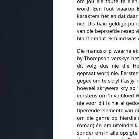
om jou eie foute te eien
word. Een fout waarop E
karakters het en dat daar 
nie. Dis baie geldige pun
van die beproefde resep v
bloot omdat ek blind was 
Die manuskrip waarna ek
by Thompson verskyn het. 
dit volg dus nie die Ho
gepraat word nie. Eerste
gegee om te skryf (“as jy ’
hoeveel skrywers kry so ’
eerstens om ’n volbloed W
nie voor dit is nie al ged
tiperende elemente van d
om die genre op hierdie 
roman) én om uiteindelik 
sonder om in alle opsigte 