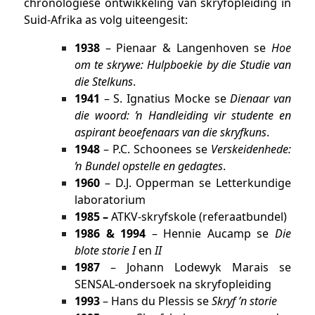
chronologiese ontwikkeling van skryfopleiding in
Suid-Afrika as volg uiteengesit:
1938
– Pienaar & Langenhoven se
Hoe
om te skrywe: Hulpboekie by die Studie van
die Stelkuns
.
1941
– S. Ignatius Mocke se
Dienaar van
die woord: ŉ Handleiding vir studente en
aspirant beoefenaars van die skryfkuns
.
1948
– P.C. Schoonees se
Verskeidenhede:
ŉ Bundel opstelle en gedagtes
.
1960
– D.J. Opperman se Letterkundige
laboratorium
1985
–
ATKV-skryfskole (referaatbundel)
1986 & 1994
– Hennie Aucamp se
Die
blote storie I
en
II
1987
– Johann Lodewyk Marais se
SENSAL-ondersoek na skryfopleiding
1993
– Hans du Plessis se
Skryf ’n storie