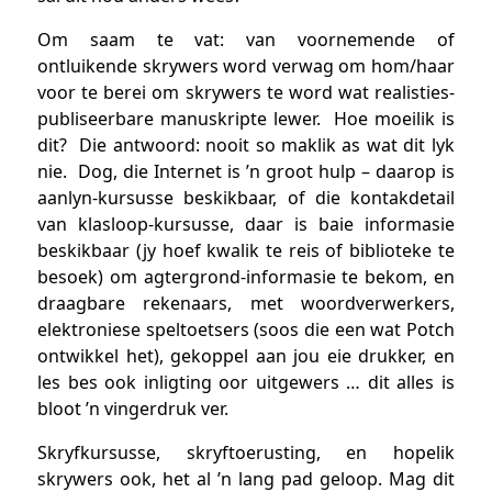
Om saam te vat: van voornemende of
ontluikende skrywers word verwag om hom/haar
voor te berei om skrywers te word wat realisties-
publiseerbare manuskripte lewer. Hoe moeilik is
dit? Die antwoord: nooit so maklik as wat dit lyk
nie. Dog, die Internet is ’n groot hulp – daarop is
aanlyn-kursusse beskikbaar, of die kontakdetail
van klasloop-kursusse, daar is baie informasie
beskikbaar (jy hoef kwalik te reis of biblioteke te
besoek) om agtergrond-informasie te bekom, en
draagbare rekenaars, met woordverwerkers,
elektroniese speltoetsers (soos die een wat Potch
ontwikkel het), gekoppel aan jou eie drukker, en
les bes ook inligting oor uitgewers … dit alles is
bloot ’n vingerdruk ver.
Skryfkursusse, skryftoerusting, en hopelik
skrywers ook, het al ’n lang pad geloop. Mag dit