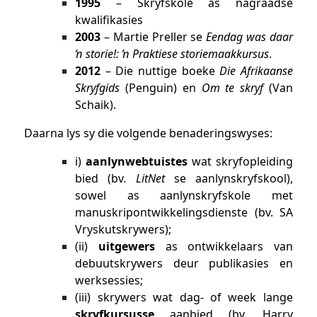
1995
– Skryfskole as nagraadse
kwalifikasies
2003
– Martie Preller se
Eendag was daar
ŉ storie!: ŉ Praktiese storiemaakkursus
.
2012
– Die nuttige boeke
Die Afrikaanse
Skryfgids
(Penguin) en
Om te skryf
(Van
Schaik).
Daarna lys sy die volgende benaderingswyses:
i)
aanlynwebtuistes
wat skryfopleiding
bied (bv.
LitNet
se aanlynskryfskool),
sowel as aanlynskryfskole met
manuskripontwikkelingsdienste (bv. SA
Vryskutskrywers);
(ii)
uitgewers
as ontwikkelaars van
debuutskrywers deur publikasies en
werksessies;
(iii) skrywers wat dag- of week lange
skryfkursusse
aanbied (bv. Harry