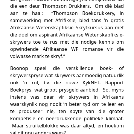
die een deur Thompson Drukkers. Om dié blad
aan te haal: “Thompson Boekdrukkery, in
samewerking met Afrifiksie, bied tans ’n gratis
Afrikaanse Wetenskapfiksie Skryfkursus aan met
die doel om aspirant Afrikaanse Wetenskapfiksie-
skrywers toe te rus met die nodige kennis om
opwindende Afrikaanse WF romanse vir die
volwasse mark te skryf.”
Boonop speel die verskillende boek- of
skrywerspryse wat skrywers aanmoedig natuurlik
ook ’n rol, bv. die nuwe KykNET- Rapport
Boekprys, wat groot prysgeld aanbied. So, myns
insiens was daar vir skrywers in Afrikaans
waarskynlik nog nooit ’n beter tyd om te leer en
te produseer nie, ten spyte van die groter
kompetisie en neerdrukkende politieke klimaat.
Maar struikelblokke was daar altyd, en hoekom
sal dit nou anders wees?