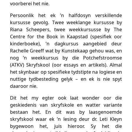
voorberei het nie.
Persoonlik het ek ’n halfdosyn verskillende
kursusse gevolg. Twee weeklange kursusse by
Riana Scheepers, twee weekkursusse by The
Centre for the Book in Kaapstad (spesifiek oor
kinderboeke), ’n dagkursus aangebied deur
Rachelle Greeff wat by Kunstekaap gehou was, en
nog ’n weekkursus by die Potchefstroomse
(ATKV) Skryfskool (oor essays en artikels). Almal
het skynbaar op spesifieke tydstipte na logiese en
nuttige tydbesteding gelyk – en ek is nie spyt
daaroor nie.
Dit het my egter ook laat wonder oor die
geskiedenis van skryfskole en watter variante
bestaan het. En dit was by laasgenoemde
skryfskool waar ek ’n lesing deur dr. Leti Kleyn
bygewoon het, juis hieroor. Sy het die