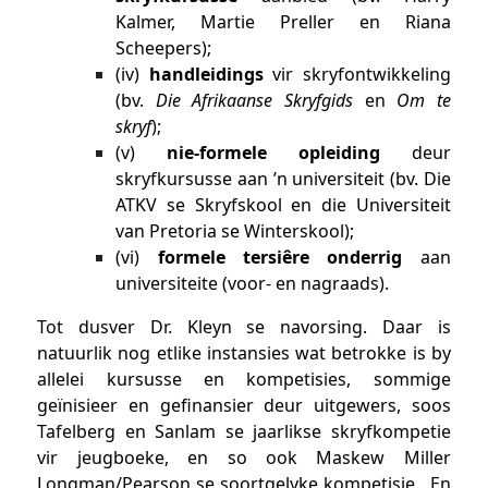
Kalmer, Martie Preller en Riana
Scheepers);
(iv)
handleidings
vir skryfontwikkeling
(bv.
Die Afrikaanse Skryfgids
en
Om te
skryf
);
(v)
nie-formele opleiding
deur
skryfkursusse aan ’n universiteit (bv. Die
ATKV se Skryfskool en die Universiteit
van Pretoria se Winterskool);
(vi)
formele tersiêre onderrig
aan
universiteite (voor- en nagraads).
Tot dusver Dr. Kleyn se navorsing. Daar is
natuurlik nog etlike instansies wat betrokke is by
allelei kursusse en kompetisies, sommige
geïnisieer en gefinansier deur uitgewers, soos
Tafelberg en Sanlam se jaarlikse skryfkompetie
vir jeugboeke, en so ook Maskew Miller
Longman/Pearson se soortgelyke kompetisie. En