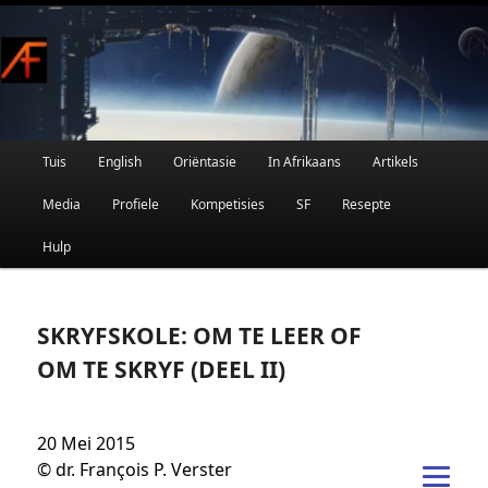
Afrikaanse Wetenskapfiksie en Fantasie
Skip
to
primary
content
Main
Tuis
English
Oriëntasie
In Afrikaans
Artikels
AFRIFIKSIE
menu
Media
Profiele
Kompetisies
SF
Resepte
Hulp
SKRYFSKOLE: OM TE LEER OF
OM TE SKRYF (DEEL II)
20 Mei 2015
© dr. François P. Verster