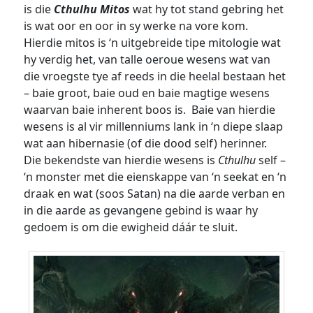
is die
Cthulhu Mitos
wat hy tot stand gebring het
is wat oor en oor in sy werke na vore kom.
Hierdie mitos is ‘n uitgebreide tipe mitologie wat
hy verdig het, van talle oeroue wesens wat van
die vroegste tye af reeds in die heelal bestaan het
– baie groot, baie oud en baie magtige wesens
waarvan baie inherent boos is. Baie van hierdie
wesens is al vir millenniums lank in ‘n diepe slaap
wat aan hibernasie (of die dood self) herinner.
Die bekendste van hierdie wesens is
Cthulhu
self –
‘n monster met die eienskappe van ‘n seekat en ‘n
draak en wat (soos Satan) na die aarde verban en
in die aarde as gevangene gebind is waar hy
gedoem is om die ewigheid dáár te sluit.