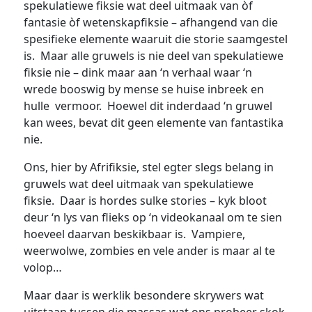
spekulatiewe fiksie wat deel uitmaak van òf
fantasie òf wetenskapfiksie – afhangend van die
spesifieke elemente waaruit die storie saamgestel
is. Maar alle gruwels is nie deel van spekulatiewe
fiksie nie – dink maar aan ‘n verhaal waar ‘n
wrede booswig by mense se huise inbreek en
hulle vermoor. Hoewel dit inderdaad ‘n gruwel
kan wees, bevat dit geen elemente van fantastika
nie.
Ons, hier by Afrifiksie, stel egter slegs belang in
gruwels wat deel uitmaak van spekulatiewe
fiksie. Daar is hordes sulke stories – kyk bloot
deur ‘n lys van flieks op ‘n videokanaal om te sien
hoeveel daarvan beskikbaar is. Vampiere,
weerwolwe, zombies en vele ander is maar al te
volop…
Maar daar is werklik besondere skrywers wat
uitstaan tussen die massas wat ons probeer skok