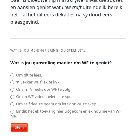
en aansien geniet wat
Lovecraft
uiteindelik bereik
het – al het dit eers dekades na sy dood eers
plaasgevind.
WAT IS JOU MENING? BRING JOU STEM UIT...
Wat is jou gunsteling manier om WF te geniet?
Om dit te lees.
'n Lekker WF fliek te kyk.
Om 'n TV reeks oor WF te volg.
Om 'n WF videospeletjie te speel.
Om self deel te neem om iets oor WF te skep.
Eintlik het ek toevallig hier uitgekom en ek hou nie van WF
nie.