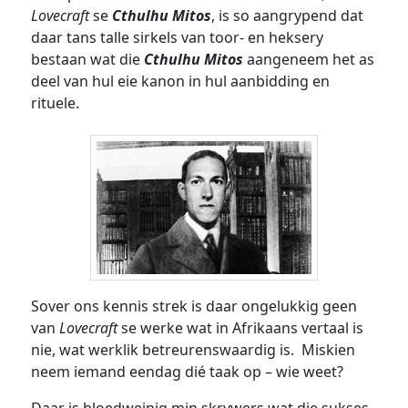
Lovecraft
se
Cthulhu Mitos
, is so aangrypend dat
daar tans talle sirkels van toor- en heksery
bestaan wat die
Cthulhu Mitos
aangeneem het as
deel van hul eie kanon in hul aanbidding en
rituele.
Sover ons kennis strek is daar ongelukkig geen
van
Lovecraft
se werke wat in Afrikaans vertaal is
nie, wat werklik betreurenswaardig is. Miskien
neem iemand eendag dié taak op – wie weet?
Daar is bloedweinig min skrywers wat die sukses