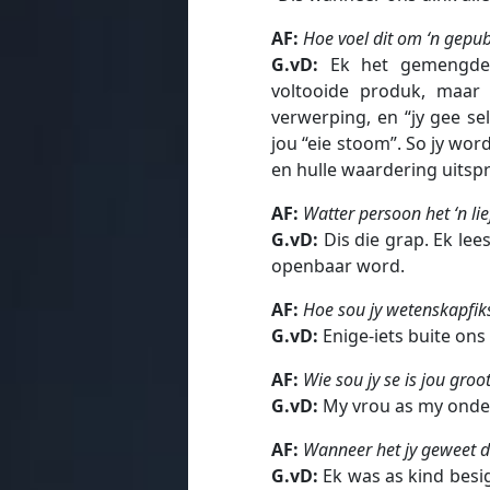
AF:
Hoe voel dit om ‘n gepub
G.vD:
Ek het gemengde g
voltooide produk, maar
verwerping, en “jy gee sel
jou “eie stoom”. So jy wor
en hulle waardering uitsp
AF:
Watter persoon het ‘n lie
G.vD:
Dis die grap. Ek lees
openbaar word.
AF:
Hoe sou jy wetenskapfiks
G.vD:
Enige-iets buite ons
AF:
Wie sou jy se is jou groo
G.vD:
My vrou as my onder
AF:
Wanneer het jy geweet d
G.vD:
Ek was as kind besig