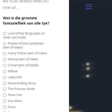
WAT IS JOU MENING? BRING JOU
STEM UIT...
Wat is die grootste
fantasiefliek van alle tye?
Lord of the Rings (een of
meer van hulle)
Pirates of the Caribbean
(een of meer)
Harry Potter (een of meer)
Narnia (een of meer)
Conan (een of beide)
Willow
Labyrinth
Neverending Story
The Princess Bride
Peter Pan
Star Wars
Dune