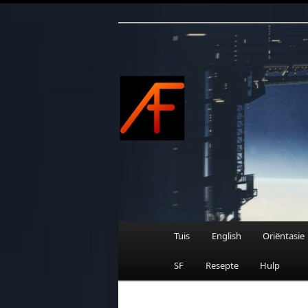
Afrikaanse Wetenskapfiksie e
Skip
to
primary
content
AFRIFIKSIE
Main
Tuis
English
Oriëntasie
menu
SF
Resepte
Hulp