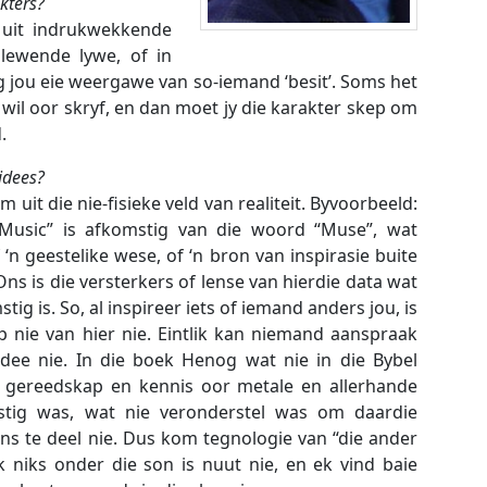
kters?
uit indrukwekkende
 lewende lywe, of in
aag jou eie weergawe van so-iemand ‘besit’. Soms het
g wil oor skryf, en dan moet jy die karakter skep om
.
idees?
m uit die nie-fisieke veld van realiteit. Byvoorbeeld:
Music” is afkomstig van die woord “Muse”, wat
 ‘n geestelike wese, of ‘n bron van inspirasie buite
ns is die versterkers of lense van hierdie data wat
ig is. So, al inspireer iets of iemand anders jou, is
 nie van hier nie. Eintlik kan niemand aanspraak
idee nie. In die boek Henog wat nie in die Bybel
t gereedskap en kennis oor metale en allerhande
stig was, wat nie veronderstel was om daardie
ns te deel nie. Dus kom tegnologie van “die ander
k niks onder die son is nuut nie, en ek vind baie