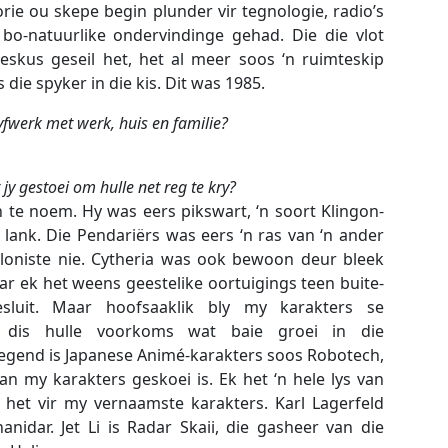
torie ou skepe begin plunder vir tegnologie, radio’s
bo-natuurlike ondervindinge gehad. Die die vlot
skus geseil het, het al meer soos ‘n ruimteskip
die spyker in die kis. Dit was 1985.
yfwerk met werk, huis en familie?
jy gestoei om hulle net reg te kry?
te noem. Hy was eers pikswart, ‘n soort Klingon-
 lank. Die Pendariërs was eers ‘n ras van ‘n ander
oloniste nie. Cytheria was ook bewoon deur bleek
r ek het weens geestelike oortuigings teen buite-
sluit. Maar hoofsaaklik bly my karakters se
s, dis hulle voorkoms wat baie groei in die
egend is Japanese Animé-karakters soos Robotech,
n my karakters geskoei is. Ek het ‘n hele lys van
 het vir my vernaamste karakters. Karl Lagerfeld
nidar. Jet Li is Radar Skaii, die gasheer van die