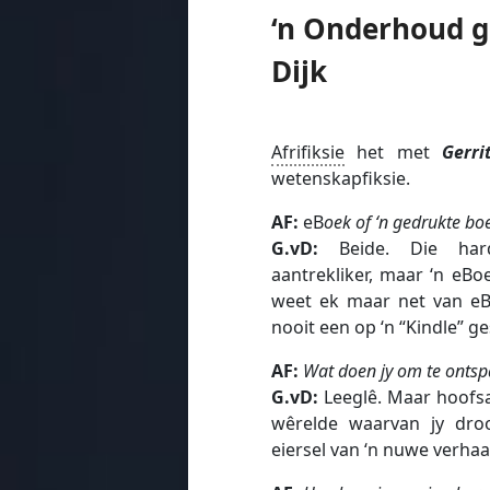
‘n Onderhoud g
Dijk
Afrifiksie
het met
Gerrit
wetenskapfiksie.
AF:
eB
oek of ‘n gedrukte bo
G.vD:
Beide. Die hard
aantrekliker, maar ‘n eBoe
weet ek maar net van e
nooit een op ‘n “Kindle” ge
AF:
Wat doen jy om te onts
G.vD:
Leeglê. Maar hoofsa
wêrelde waarvan jy dro
eiersel van ‘n nuwe verhaa