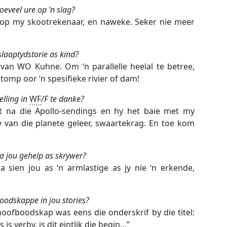
oeveel ure op ‘n slag?
op my skootrekenaar, en naweke. Seker nie meer
laaptydstorie as kind?
an WO Kuhne. Om ‘n parallelle heelal te betree,
 stomp oor ‘n spesifieke rivier of dam!
elling in
WF
/F te danke?
 na die Apollo-sendings en hy het baie met my
 van die planete geleer, swaartekrag. En toe kom
a jou gehelp as skrywer?
 sien jou as ‘n armlastige as jy nie ‘n erkende,
oodskappe in jou stories?
oofboodskap was eens die onderskrif by die titel:
is verby, is dit eintlik die begin…”