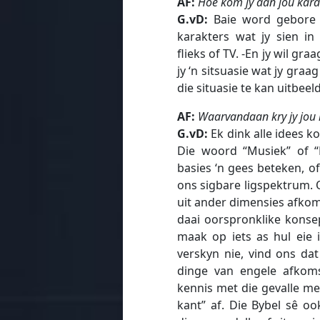
AF:
Hoe kom jy aan jou kara
G.vD:
Baie word gebore 
karakters wat jy sien in
flieks of TV. -En jy wil gr
jy ‘n sitsuasie wat jy graa
die situasie te kan uitbeeld
AF:
Waarvandaan kry jy jou 
G.vD:
Ek dink alle idees ko
Die woord “Musiek” of “
basies ‘n gees beteken, of
ons sigbare ligspektrum. O
uit ander dimensies afkomst
daai oorspronklike konsep
maak op iets as hul eie 
verskyn nie, vind ons da
dinge van engele afkom
kennis met die gevalle me
kant” af. Die Bybel sê oo