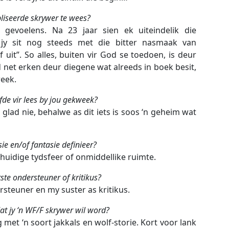
liseerde skrywer te wees?
evoelens. Na 23 jaar sien ek uiteindelik die
 jy sit nog steeds met die bitter nasmaak van
f uit”. So alles, buiten vir God se toedoen, is deur
d net erken deur diegene wat alreeds in boek besit,
reek.
fde vir lees by jou gekweek?
 glad nie, behalwe as dit iets is soos ‘n geheim wat
ie en/of fantasie definieer?
 huidige tydsfeer of onmiddellike ruimte.
tste ondersteuner of kritikus?
steuner en my suster as kritikus.
at jy ‘n WF/F skrywer wil word?
 met ‘n soort jakkals en wolf-storie. Kort voor lank