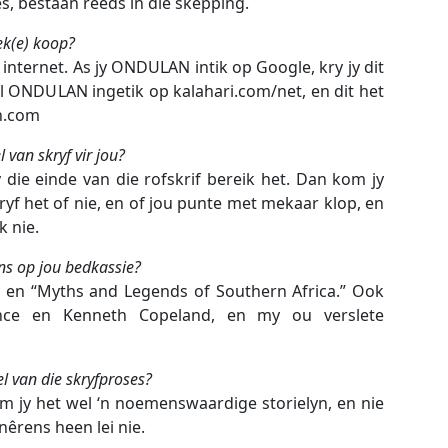
es, bestaan reeds in die skepping.
k(e) koop?
 internet. As jy ONDULAN intik op Google, kry jy dit
al ONDULAN ingetik op kalahari.com/net, en dit het
n.com
l van skryf vir jou?
 die einde van die rofskrif bereik het. Dan kom jy
kryf het of nie, en of jou punte met mekaar klop, en
k nie.
ns op jou bedkassie?
, en “Myths and Legends of Southern Africa.” Ook
ince en Kenneth Copeland, en my ou verslete
el van die skryfproses?
 jy het wel ‘n noemenswaardige storielyn, en nie
êrens heen lei nie.