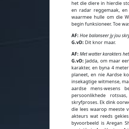
het die diere in hierdie s
en radar reggemaak, en 
waarmee hulle om die We
begin funksioneer. Toe was 
AF:
Hoe balanseer jy jou skr
G.vD:
Dit knor maar.
AF:
Met watter karakters het 
G.vD:
Jadda, om maar een 
karakter, en byna 4 meter
planeet, en nie Aardse k
insekagtige witmense, maa
aardse mens-wesens be
persoonlikhede rotsva
skryfproses. Ek dink oorw
die lees waarop meeste va
akteurs wat reeds gekies
byvoorbeeld is Aregan Sha