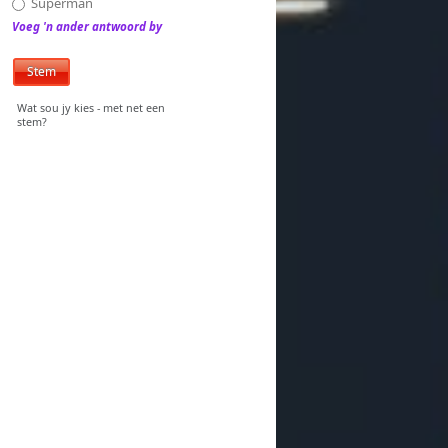
Superman
Voeg 'n ander antwoord by
Wat sou jy kies - met net een
stem?