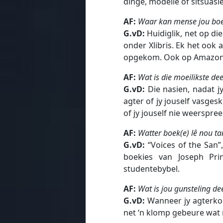
dinge, modelle of sitsuasi
AF:
Waar kan mense jou boe
G.vD:
Huidiglik, net op die
onder Xlibris. Ek het ook 
opgekom. Ook op Amazo
AF:
Wat is die moeilikste dee
G.vD:
Die nasien, nadat jy
agter of jy jouself vasges
of jy jouself nie weerspree
AF:
Watter boek(e) lê nou ta
G.vD:
“Voices of the San”
boekies van Joseph Pr
studentebybel.
AF:
Wat is jou gunsteling de
G.vD:
Wanneer jy agterkom
net ‘n klomp gebeure wat n