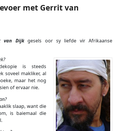
evoer met Gerrit van
 van Dijk
gesels oor sy liefde vir Afrikaanse
ek?
ekopie is steeds
k soveel makliker, al
Boeke, maar het nog
sien of ervaar nie.
pan?
aklik slaap, want die
om, is baiemaal die
l.