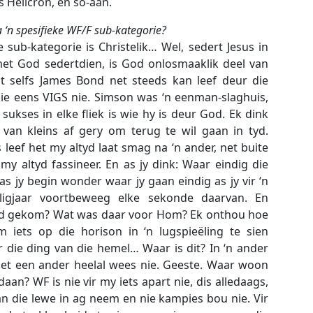
is Helicron, en so-aan.
a ‘n spesifieke WF/F sub-kategorie?
sub-kategorie is Christelik… Wel, sedert Jesus in
et God sedertdien, is God onlosmaaklik deel van
at selfs James Bond net steeds kan leef deur die
ie eens VIGS nie. Simson was ‘n eenman-slaghuis,
sukses in elke fliek is wie hy is deur God. Ek dink
 van kleins af gery om terug te wil gaan in tyd.
leef het my altyd laat smag na ‘n ander, net buite
my altyd fassineer. En as jy dink: Waar eindig die
s jy begin wonder waar jy gaan eindig as jy vir ‘n
 ligjaar voortbeweeg elke sekonde daarvan. En
nd gekom? Wat was daar voor Hom? Ek onthou hoe
 iets op die horison in ‘n lugspieëling te sien
die ding van die hemel… Waar is dit? In ‘n ander
net een ander heelal wees nie. Geeste. Waar woon
aan? WF is nie vir my iets apart nie, dis alledaags,
an die lewe in ag neem en nie kampies bou nie. Vir