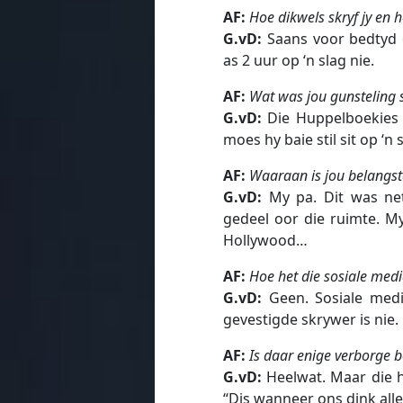
AF:
Hoe dikwels skryf jy en h
G.vD:
Saans voor bedtyd 
as 2 uur op ‘n slag nie.
AF:
Wat was jou gunsteling s
G.vD:
Die Huppelboekies v
moes hy baie stil sit op ‘n
AF:
Waaraan is jou belangst
G.vD:
My pa. Dit was net
gedeel oor die ruimte. My
Hollywood…
AF:
Hoe het die sosiale medi
G.vD:
Geen. Sosiale media
gevestigde skrywer is nie.
AF:
Is daar enige verborge b
G.vD:
Heelwat. Maar die h
“Dis wanneer ons dink alles 