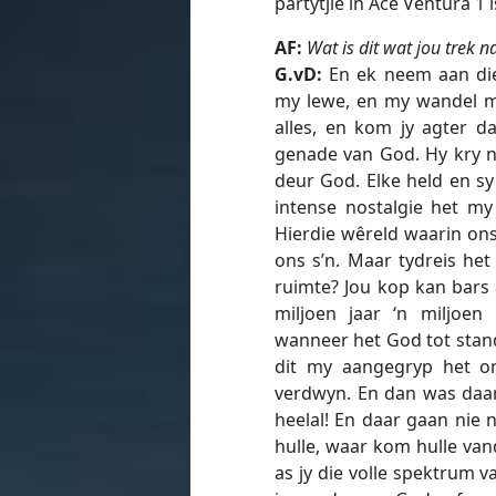
partytjie in Ace Ventura 1 
AF:
Wat is dit wat jou trek n
G.vD:
En ek neem aan die 
my lewe, en my wandel m
alles, en kom jy agter d
genade van God. Hy kry n
deur God. Elke held en sy 
intense nostalgie het my
Hierdie wêreld waarin ons 
ons s’n. Maar tydreis het 
ruimte? Jou kop kan bars a
miljoen jaar ‘n miljoen
wanneer het God tot sta
dit my aangegryp het om
verdwyn. En dan was daar 
heelal! En daar gaan nie 
hulle, waar kom hulle vand
as jy die volle spektrum v