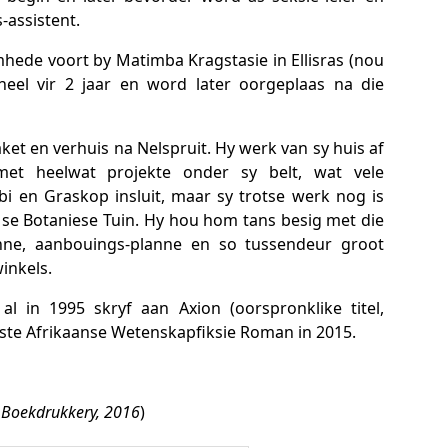
s-assistent.
hede voort by Matimba Kragstasie in Ellisras (nou
oneel vir 2 jaar en word later oorgeplaas na die
ket en verhuis na Nelspruit. Hy werk van sy huis af
 met heelwat projekte onder sy belt, wat vele
i en Graskop insluit, maar sy trotse werk nog is
 se Botaniese Tuin. Hy hou hom tans besig met die
nne, aanbouings-planne en so tussendeur groot
inkels.
l in 1995 skryf aan Axion (oorspronklike titel,
erste Afrikaanse Wetenskapfiksie Roman in 2015.
Boekdrukkery, 2016
)