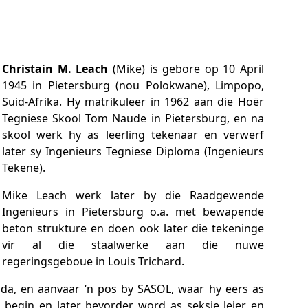
Christain M. Leach
(Mike) is gebore op 10 April
1945 in Pietersburg (nou Polokwane), Limpopo,
Suid-Afrika. Hy matrikuleer in 1962 aan die Hoër
Tegniese Skool Tom Naude in Pietersburg, en na
skool werk hy as leerling tekenaar en verwerf
later sy Ingenieurs Tegniese Diploma (Ingenieurs
Tekene).
Mike Leach werk later by die Raadgewende
Ingenieurs in Pietersburg o.a. met bewapende
beton strukture en doen ook later die tekeninge
vir al die staalwerke aan die nuwe
regeringsgeboue in Louis Trichard.
nda, en aanvaar ‘n pos by SASOL, waar hy eers as
begin en later bevorder word as seksie leier en