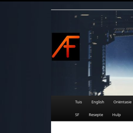
Afrikaanse Wetenskapfiksie e
Skip
to
primary
content
AFRIFIKSIE
Main
Tuis
English
Oriëntasie
menu
SF
Resepte
Hulp