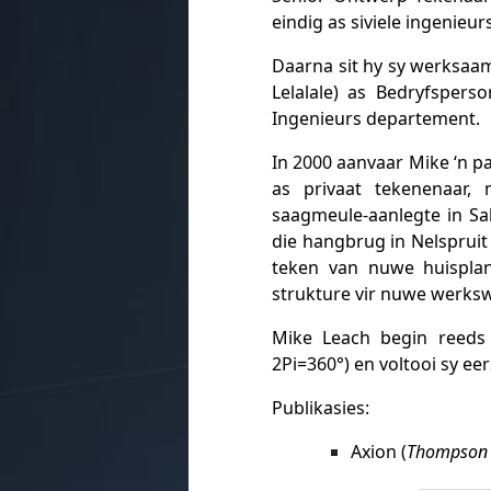
eindig as siviele ingenieur
Daarna sit hy sy werksaam
Lelalale) as Bedryfspers
Ingenieurs departement.
In 2000 aanvaar Mike ‘n pa
as privaat tekenenaar,
saagmeule-aanlegte in Sab
die hangbrug in Nelspruit
teken van nuwe huispla
strukture vir nuwe werksw
Mike Leach begin reeds a
2Pi=360°) en voltooi sy e
Publikasies:
Axion (
Thompson 