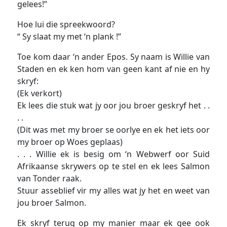
gelees!”
Hoe lui die spreekwoord?
“ Sy slaat my met ‘n plank !”
Toe kom daar ‘n ander Epos. Sy naam is Willie van
Staden en ek ken hom van geen kant af nie en hy
skryf:
(Ek verkort)
Ek lees die stuk wat jy oor jou broer geskryf het . .
. .
(Dit was met my broer se oorlye en ek het iets oor
my broer op Woes geplaas)
. . . Willie ek is besig om ‘n Webwerf oor Suid
Afrikaanse skrywers op te stel en ek lees Salmon
van Tonder raak.
Stuur asseblief vir my alles wat jy het en weet van
jou broer Salmon.
Ek skryf terug op my manier maar ek gee ook