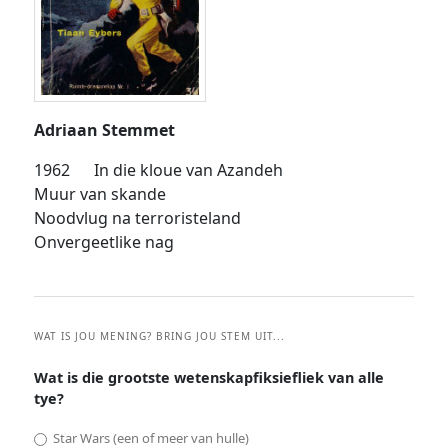
Adriaan Stemmet
1962 In die kloue van Azandeh
Muur van skande
Noodvlug na terroristeland
Onvergeetlike nag
WAT IS JOU MENING? BRING JOU STEM UIT...
Wat is die grootste wetenskapfiksiefliek van alle
tye?
Star Wars (een of meer van hulle)