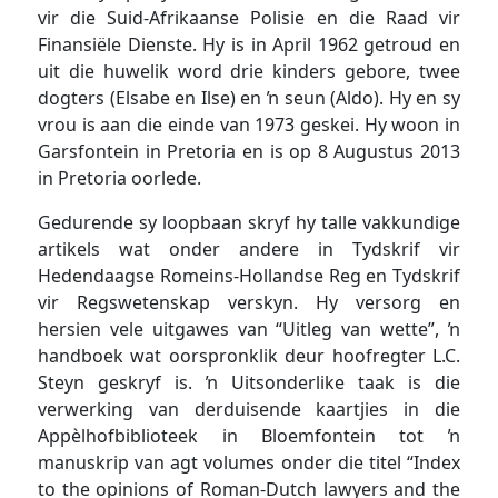
vir die Suid-Afrikaanse Polisie en die Raad vir
Finansiële Dienste. Hy is in April 1962 getroud en
uit die huwelik word drie kinders gebore, twee
dogters (Elsabe en Ilse) en ŉ seun (Aldo). Hy en sy
vrou is aan die einde van 1973 geskei. Hy woon in
Garsfontein in Pretoria en is op 8 Augustus 2013
in Pretoria oorlede.
Gedurende sy loopbaan skryf hy talle vakkundige
artikels wat onder andere in Tydskrif vir
Hedendaagse Romeins-Hollandse Reg en Tydskrif
vir Regswetenskap verskyn. Hy versorg en
hersien vele uitgawes van “Uitleg van wette”, ŉ
handboek wat oorspronklik deur hoofregter L.C.
Steyn geskryf is. ŉ Uitsonderlike taak is die
verwerking van derduisende kaartjies in die
Appèlhofbiblioteek in Bloemfontein tot ŉ
manuskrip van agt volumes onder die titel “Index
to the opinions of Roman-Dutch lawyers and the