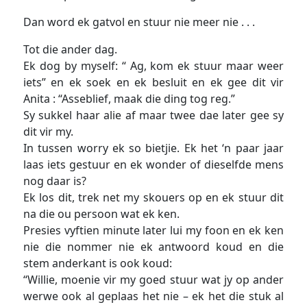
Dan word ek gatvol en stuur nie meer nie . . .
Tot die ander dag.
Ek dog by myself: “ Ag, kom ek stuur maar weer
iets” en ek soek en ek besluit en ek gee dit vir
Anita : “Asseblief, maak die ding tog reg.”
Sy sukkel haar alie af maar twee dae later gee sy
dit vir my.
In tussen worry ek so bietjie. Ek het ‘n paar jaar
laas iets gestuur en ek wonder of dieselfde mens
nog daar is?
Ek los dit, trek net my skouers op en ek stuur dit
na die ou persoon wat ek ken.
Presies vyftien minute later lui my foon en ek ken
nie die nommer nie ek antwoord koud en die
stem anderkant is ook koud:
“Willie, moenie vir my goed stuur wat jy op ander
werwe ook al geplaas het nie – ek het die stuk al