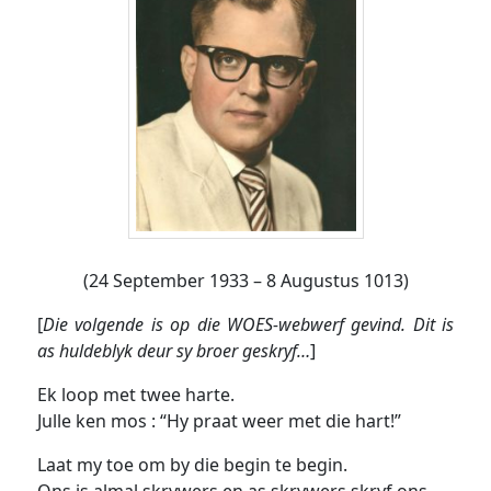
(24 September 1933 – 8 Augustus 1013)
[
Die volgende is op die WOES-webwerf gevind. Dit is
as huldeblyk deur sy broer geskryf…
]
Ek loop met twee harte.
Julle ken mos : “Hy praat weer met die hart!”
Laat my toe om by die begin te begin.
Ons is almal skrywers en as skrywers skryf ons.