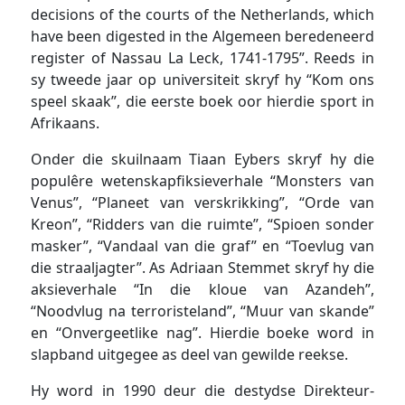
decisions of the courts of the Netherlands, which
have been digested in the Algemeen beredeneerd
register of Nassau La Leck, 1741-1795”. Reeds in
sy tweede jaar op universiteit skryf hy “Kom ons
speel skaak”, die eerste boek oor hierdie sport in
Afrikaans.
Onder die skuilnaam Tiaan Eybers skryf hy die
populêre wetenskapfiksieverhale “Monsters van
Venus”, “Planeet van verskrikking”, “Orde van
Kreon”, “Ridders van die ruimte”, “Spioen sonder
masker”, “Vandaal van die graf” en “Toevlug van
die straaljagter”. As Adriaan Stemmet skryf hy die
aksieverhale “In die kloue van Azandeh”,
“Noodvlug na terroristeland”, “Muur van skande”
en “Onvergeetlike nag”. Hierdie boeke word in
slapband uitgegee as deel van gewilde reekse.
Hy word in 1990 deur die destydse Direkteur-