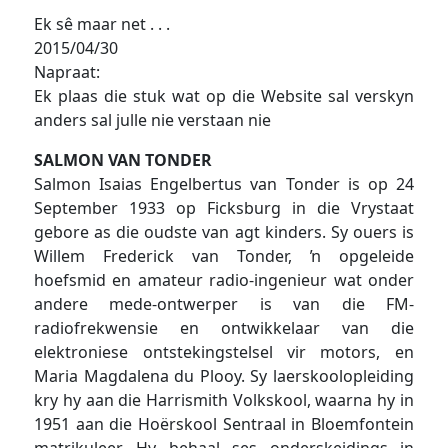
Ek sê maar net . . .
2015/04/30
Napraat:
Ek plaas die stuk wat op die Website sal verskyn
anders sal julle nie verstaan nie
SALMON VAN TONDER
Salmon Isaias Engelbertus van Tonder is op 24
September 1933 op Ficksburg in die Vrystaat
gebore as die oudste van agt kinders. Sy ouers is
Willem Frederick van Tonder, ŉ opgeleide
hoefsmid en amateur radio-ingenieur wat onder
andere mede-ontwerper is van die FM-
radiofrekwensie en ontwikkelaar van die
elektroniese ontstekingstelsel vir motors, en
Maria Magdalena du Plooy. Sy laerskoolopleiding
kry hy aan die Harrismith Volkskool, waarna hy in
1951 aan die Hoërskool Sentraal in Bloemfontein
matrikuleer. Hy behaal ses onderskeidings in