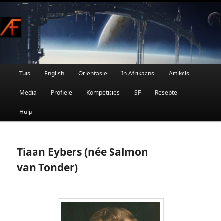
Afrikaanse Wetenskapfiksie en Fantasie
Skip
to
primary
content
Main
Tuis
English
Oriëntasie
In Afrikaans
Artikels
AFRIFIKSIE
menu
Media
Profiele
Kompetisies
SF
Resepte
Hulp
Tiaan Eybers (née Salmon
van Tonder)