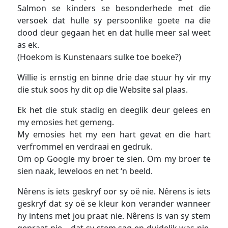
Salmon se kinders se besonderhede met die
versoek dat hulle sy persoonlike goete na die
dood deur gegaan het en dat hulle meer sal weet
as ek.
(Hoekom is Kunstenaars sulke toe boeke?)
Willie is ernstig en binne drie dae stuur hy vir my
die stuk soos hy dit op die Website sal plaas.
Ek het die stuk stadig en deeglik deur gelees en
my emosies het gemeng.
My emosies het my een hart gevat en die hart
verfrommel en verdraai en gedruk.
Om op Google my broer te sien. Om my broer te
sien naak, leweloos en net ‘n beeld.
Nêrens is iets geskryf oor sy oë nie. Nêrens is iets
geskryf dat sy oë se kleur kon verander wanneer
hy intens met jou praat nie. Nêrens is van sy stem
gepraat nie – dat sy stem sag en duidelik was nie.