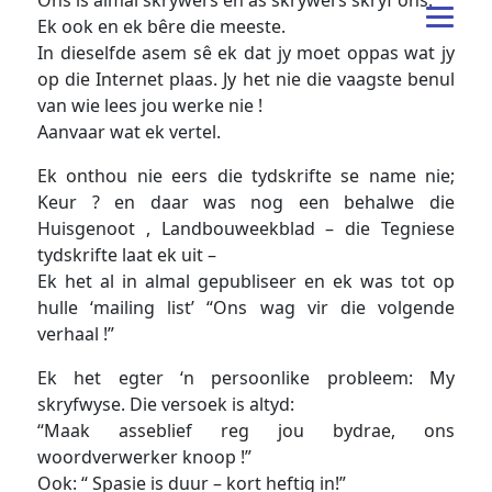
Ek ook en ek bêre die meeste.
In dieselfde asem sê ek dat jy moet oppas wat jy
op die Internet plaas. Jy het nie die vaagste benul
van wie lees jou werke nie !
Aanvaar wat ek vertel.
Ek onthou nie eers die tydskrifte se name nie;
Keur ? en daar was nog een behalwe die
Huisgenoot , Landbouweekblad – die Tegniese
tydskrifte laat ek uit –
Ek het al in almal gepubliseer en ek was tot op
hulle ‘mailing list’ “Ons wag vir die volgende
verhaal !”
Ek het egter ‘n persoonlike probleem: My
skryfwyse. Die versoek is altyd:
“Maak asseblief reg jou bydrae, ons
woordverwerker knoop !”
Ook: “ Spasie is duur – kort heftig in!”