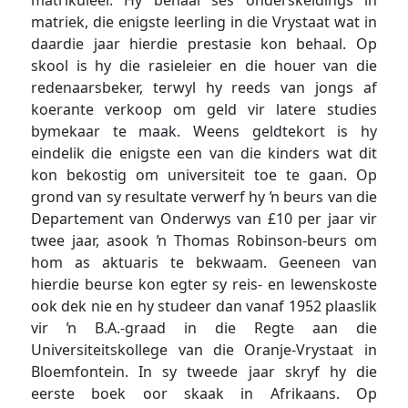
matriek, die enigste leerling in die Vrystaat wat in
daardie jaar hierdie prestasie kon behaal. Op
skool is hy die rasieleier en die houer van die
redenaarsbeker, terwyl hy reeds van jongs af
koerante verkoop om geld vir latere studies
bymekaar te maak. Weens geldtekort is hy
eindelik die enigste een van die kinders wat dit
kon bekostig om universiteit toe te gaan. Op
grond van sy resultate verwerf hy ŉ beurs van die
Departement van Onderwys van £10 per jaar vir
twee jaar, asook ŉ Thomas Robinson-beurs om
hom as aktuaris te bekwaam. Geeneen van
hierdie beurse kon egter sy reis- en lewenskoste
ook dek nie en hy studeer dan vanaf 1952 plaaslik
vir ŉ B.A.-graad in die Regte aan die
Universiteitskollege van die Oranje-Vrystaat in
Bloemfontein. In sy tweede jaar skryf hy die
eerste boek oor skaak in Afrikaans. Op