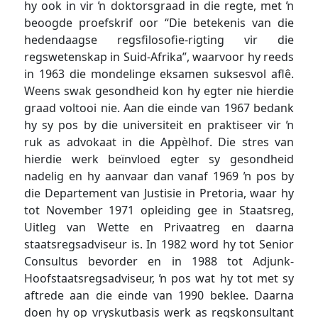
hy ook in vir ŉ doktorsgraad in die regte, met ŉ
beoogde proefskrif oor “Die betekenis van die
hedendaagse regsfilosofie-rigting vir die
regswetenskap in Suid-Afrika”, waarvoor hy reeds
in 1963 die mondelinge eksamen suksesvol aflê.
Weens swak gesondheid kon hy egter nie hierdie
graad voltooi nie. Aan die einde van 1967 bedank
hy sy pos by die universiteit en praktiseer vir ŉ
ruk as advokaat in die Appèlhof. Die stres van
hierdie werk beïnvloed egter sy gesondheid
nadelig en hy aanvaar dan vanaf 1969 ŉ pos by
die Departement van Justisie in Pretoria, waar hy
tot November 1971 opleiding gee in Staatsreg,
Uitleg van Wette en Privaatreg en daarna
staatsregsadviseur is. In 1982 word hy tot Senior
Consultus bevorder en in 1988 tot Adjunk-
Hoofstaatsregsadviseur, ŉ pos wat hy tot met sy
aftrede aan die einde van 1990 beklee. Daarna
doen hy op vryskutbasis werk as regskonsultant