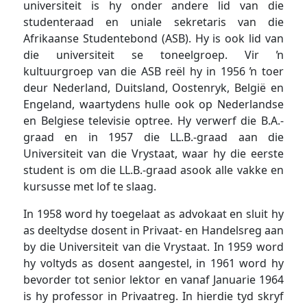
universiteit is hy onder andere lid van die
studenteraad en uniale sekretaris van die
Afrikaanse Studentebond (ASB). Hy is ook lid van
die universiteit se toneelgroep. Vir ŉ
kultuurgroep van die ASB reël hy in 1956 ŉ toer
deur Nederland, Duitsland, Oostenryk, België en
Engeland, waartydens hulle ook op Nederlandse
en Belgiese televisie optree. Hy verwerf die B.A.-
graad en in 1957 die LL.B.-graad aan die
Universiteit van die Vrystaat, waar hy die eerste
student is om die LL.B.-graad asook alle vakke en
kursusse met lof te slaag.
In 1958 word hy toegelaat as advokaat en sluit hy
as deeltydse dosent in Privaat- en Handelsreg aan
by die Universiteit van die Vrystaat. In 1959 word
hy voltyds as dosent aangestel, in 1961 word hy
bevorder tot senior lektor en vanaf Januarie 1964
is hy professor in Privaatreg. In hierdie tyd skryf