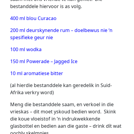
bestanddele hiervoor is as volg.
400 ml blou Curacao
200 ml deurskynende rum – doelbewus nie ‘n
spesifieke geur nie
100 ml wodka
150 ml Powerade – Jagged Ice
10 ml aromatiese bitter
(al hierdie bestanddele kan geredelik in Suid-
Afrika verkry word)
Meng die bestanddele saam, en verkoel in die
vrieskas – dit moet yskoud bedien word. Skink
die koue vloeistof in ‘n indrukwekkende
glasbottel en bedien aan die gaste – drink dít wat
oorbly skelmpies.