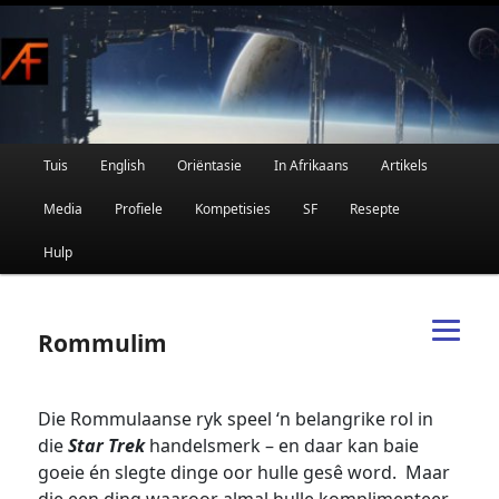
Afrikaanse Wetenskapfiksie en Fantasie
Skip
to
primary
content
Main
Tuis
English
Oriëntasie
In Afrikaans
Artikels
AFRIFIKSIE
menu
Media
Profiele
Kompetisies
SF
Resepte
Hulp
Rommulim
Die Rommulaanse ryk speel ‘n belangrike rol in
die
Star Trek
handelsmerk – en daar kan baie
goeie én slegte dinge oor hulle gesê word. Maar