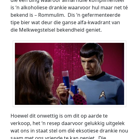
die een ding waaroor almal hulle komplimenteer
is ‘n alkoholiese drankie waarvoor hul maar net té
bekend is – Rommulim. Dis ‘n gefermenteerde
tipe bier wat deur die ganse alfa-kwadrant van
die Melkwegstelsel bekendheid geniet.
Hoewel dit onwettig is om dit op aarde te
verkoop, het ‘n resep daarvoor gelukkig uitgelek
wat ons in staat stel om dié eksotiese drankie nou
saam met ons vriende te kan geniet. Die