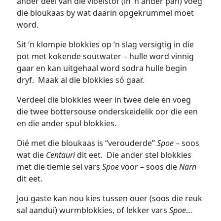
ander deel van die vloeistof (in ‘n ander pan) voeg
die bloukaas by wat daarin opgekrummel moet
word.
Sit ‘n klompie blokkies op ‘n slag versigtig in die
pot met kokende soutwater – hulle word vinnig
gaar en kan uitgehaal word sodra hulle begin
dryf. Maak al die blokkies só gaar.
Verdeel die blokkies weer in twee dele en voeg
die twee bottersouse onderskeidelik oor die een
en die ander spul blokkies.
Dié met die bloukaas is “verouderde”
Spoe
– soos
wat die
Centauri
dit eet. Die ander stel blokkies
met die tiemie sel vars
Spoe
voor – soos die
Narn
dit eet.
Jou gaste kan nou kies tussen ouer (soos die reuk
sal aandui) wurmblokkies, of lekker vars
Spoe
…