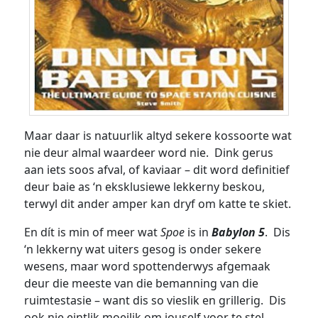
Maar daar is natuurlik altyd sekere kossoorte wat
nie deur almal waardeer word nie. Dink gerus
aan iets soos afval, of kaviaar – dit word definitief
deur baie as ‘n eksklusiewe lekkerny beskou,
terwyl dit ander amper kan dryf om katte te skiet.
En dít is min of meer wat
Spoe
is in
Babylon 5
. Dis
‘n lekkerny wat uiters gesog is onder sekere
wesens, maar word spottenderwys afgemaak
deur die meeste van die bemanning van die
ruimtestasie – want dis so vieslik en grillerig. Dis
ook nie eintlik moeilik om jouself voor te stel