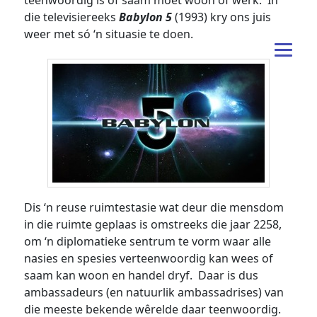
teenwoordig is of saam moet woon of werk. In
die televisiereeks
Babylon 5
(1993) kry ons juis
weer met só ‘n situasie te doen.
Dis ‘n reuse ruimtestasie wat deur die mensdom
in die ruimte geplaas is omstreeks die jaar 2258,
om ‘n diplomatieke sentrum te vorm waar alle
nasies en spesies verteenwoordig kan wees of
saam kan woon en handel dryf. Daar is dus
ambassadeurs (en natuurlik ambassadrises) van
die meeste bekende wêrelde daar teenwoordig.