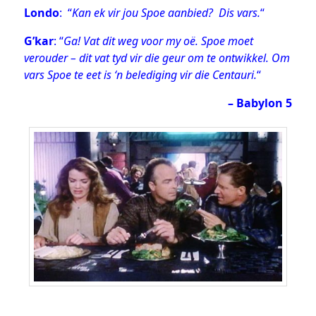
Londo
: “
Kan ek vir jou Spoe aanbied? Dis vars.
“
G’kar
: “
Ga! Vat dit weg voor my oë. Spoe moet
verouder – dit vat tyd vir die geur om te ontwikkel. Om
vars Spoe te eet is ‘n belediging vir die Centauri.
“
– Babylon 5