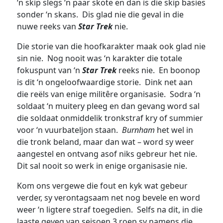
‘n skip slegs ‘n paar skote en dan is die skip basies
sonder ‘n skans. Dis glad nie die geval in die
nuwe reeks van
Star Trek
nie.
Die storie van die hoofkarakter maak ook glad nie
sin nie. Nog nooit was ‘n karakter die totale
fokuspunt van ‘n
Star Trek
reeks nie. En boonop
is dit ‘n ongeloofwaardige storie. Dink net aan
die reëls van enige militêre organisasie. Sodra ‘n
soldaat ‘n muitery pleeg en dan gevang word sal
die soldaat onmiddelik tronkstraf kry of summier
voor ‘n vuurbateljon staan.
Burnham
het wel in
die tronk beland, maar dan wat – word sy weer
aangestel en ontvang asof niks gebreur het nie.
Dit sal nooit so werk in enige organisasie nie.
Kom ons vergewe die fout en kyk wat gebeur
verder, sy verontagsaam net nog bevele en word
weer ‘n ligtere straf toegedien. Selfs na dit, in die
laaste geveg van seisoen 3 roep sy namens die