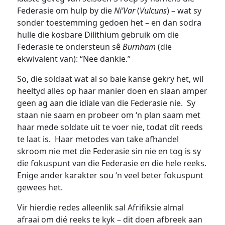
Federasie om hulp by die
Ni’Var
(
Vulcuns
) – wat sy
sonder toestemming gedoen het – en dan sodra
hulle die kosbare Dilithium gebruik om die
Federasie te ondersteun sê
Burnham
(die
ekwivalent van): “Nee dankie.”
So, die soldaat wat al so baie kanse gekry het, wil
heeltyd alles op haar manier doen en slaan amper
geen ag aan die idiale van die Federasie nie. Sy
staan nie saam en probeer om ‘n plan saam met
haar mede soldate uit te voer nie, todat dit reeds
te laat is. Haar metodes van take afhandel
skroom nie met die Federasie sin nie en tog is sy
die fokuspunt van die Federasie en die hele reeks.
Enige ander karakter sou ‘n veel beter fokuspunt
gewees het.
Vir hierdie redes alleenlik sal Afrifiksie almal
afraai om dié reeks te kyk – dit doen afbreek aan