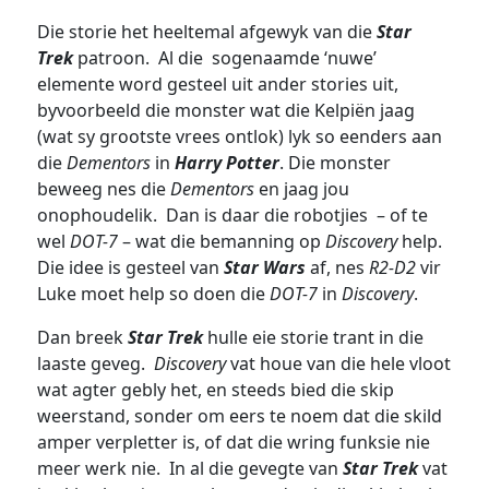
Die storie het heeltemal afgewyk van die
Star
Trek
patroon. Al die sogenaamde ‘nuwe’
elemente word gesteel uit ander stories uit,
byvoorbeeld die monster wat die Kelpiën jaag
(wat sy grootste vrees ontlok) lyk so eenders aan
die
Dementors
in
Harry Potter
. Die monster
beweeg nes die
Dementors
en jaag jou
onophoudelik. Dan is daar die robotjies – of te
wel
DOT-7
– wat die bemanning op
Discovery
help.
Die idee is gesteel van
Star Wars
af, nes
R2-D2
vir
Luke moet help so doen die
DOT-7
in
Discovery
.
Dan breek
Star Trek
hulle eie storie trant in die
laaste geveg.
Discovery
vat houe van die hele vloot
wat agter gebly het, en steeds bied die skip
weerstand, sonder om eers te noem dat die skild
amper verpletter is, of dat die wring funksie nie
meer werk nie. In al die gevegte van
Star Trek
vat