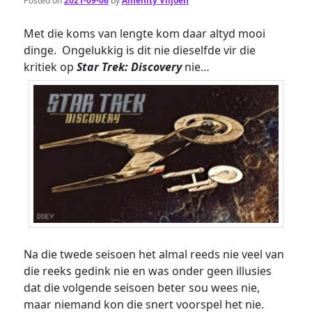
Posted on
2021-09-06
by
Amenity Viljoen
Met die koms van lengte kom daar altyd mooi
dinge. Ongelukkig is dit nie dieselfde vir die
kritiek op
Star Trek: Discovery
nie…
Na die twede seisoen het almal reeds nie veel van
die reeks gedink nie en was onder geen illusies
dat die volgende seisoen beter sou wees nie,
maar niemand kon die snert voorspel het nie.