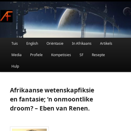
Afrikaanse Wetenskapfiksie en Fantasie
Skip
to
primary
content
Main
Tuis
English
Oriëntasie
In Afrikaans
Artikels
AFRIFIKSIE
menu
Media
Profiele
Kompetisies
SF
Resepte
Hulp
Afrikaanse wetenskapfiksie
en fantasie; ‘n onmoontlike
droom? – Eben van Renen.