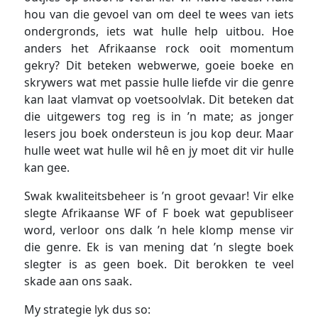
hou van die gevoel van om deel te wees van iets
ondergronds, iets wat hulle help uitbou. Hoe
anders het Afrikaanse rock ooit momentum
gekry? Dit beteken webwerwe, goeie boeke en
skrywers wat met passie hulle liefde vir die genre
kan laat vlamvat op voetsoolvlak. Dit beteken dat
die uitgewers tog reg is in ’n mate; as jonger
lesers jou boek ondersteun is jou kop deur. Maar
hulle weet wat hulle wil hê en jy moet dit vir hulle
kan gee.
Swak kwaliteitsbeheer is ’n groot gevaar! Vir elke
slegte Afrikaanse WF of F boek wat gepubliseer
word, verloor ons dalk ’n hele klomp mense vir
die genre. Ek is van mening dat ’n slegte boek
slegter is as geen boek. Dit berokken te veel
skade aan ons saak.
My strategie lyk dus so: