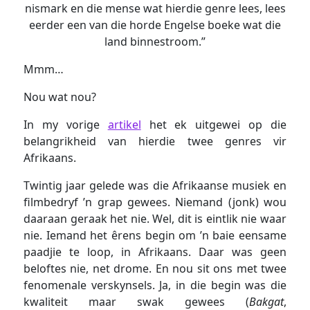
nismark en die mense wat hierdie genre lees, lees
eerder een van die horde Engelse boeke wat die
land binnestroom.”
Mmm…
Nou wat nou?
In my vorige
artikel
het ek uitgewei op die
belangrikheid van hierdie twee genres vir
Afrikaans.
Twintig jaar gelede was die Afrikaanse musiek en
filmbedryf ’n grap gewees. Niemand (jonk) wou
daaraan geraak het nie. Wel, dit is eintlik nie waar
nie. Iemand het êrens begin om ’n baie eensame
paadjie te loop, in Afrikaans. Daar was geen
beloftes nie, net drome. En nou sit ons met twee
fenomenale verskynsels. Ja, in die begin was die
kwaliteit maar swak gewees (
Bakgat
,