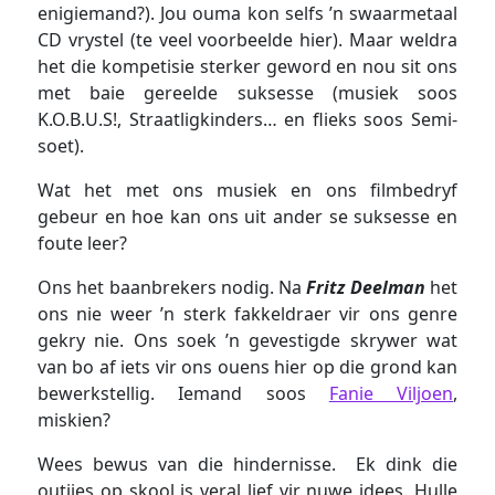
enigiemand?). Jou ouma kon selfs ’n swaarmetaal
CD vrystel (te veel voorbeelde hier). Maar weldra
het die kompetisie sterker geword en nou sit ons
met baie gereelde suksesse (musiek soos
K.O.B.U.S!, Straatligkinders… en flieks soos Semi-
soet).
Wat het met ons musiek en ons filmbedryf
gebeur en hoe kan ons uit ander se suksesse en
foute leer?
Ons het baanbrekers nodig. Na
Fritz Deelman
het
ons nie weer ’n sterk fakkeldraer vir ons genre
gekry nie. Ons soek ’n gevestigde skrywer wat
van bo af iets vir ons ouens hier op die grond kan
bewerkstellig. Iemand soos
Fanie Viljoen
,
miskien?
Wees bewus van die hindernisse. Ek dink die
outjies op skool is veral lief vir nuwe idees. Hulle