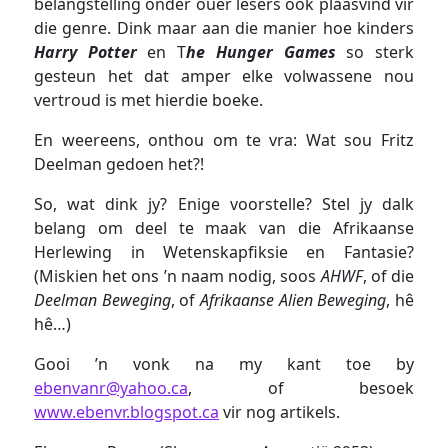
belangstelling onder ouer lesers ook plaasvind vir
die genre. Dink maar aan die manier hoe kinders
Harry Potter
en T
he Hunger Games
so sterk
gesteun het dat amper elke volwassene nou
vertroud is met hierdie boeke.
En weereens, onthou om te vra: Wat sou Fritz
Deelman gedoen het?!
So, wat dink jy? Enige voorstelle? Stel jy dalk
belang om deel te maak van die Afrikaanse
Herlewing in Wetenskapfiksie en Fantasie?
(Miskien het ons ’n naam nodig, soos
AHWF
, of die
Deelman Beweging
, of
Afrikaanse Alien Beweging
, hê
hê…)
Gooi ’n vonk na my kant toe by
ebenvanr@yahoo.ca
, of besoek
www.ebenvr.blogspot.ca
vir nog artikels.