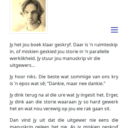
Jy het jou boek klaar geskryf. Daar is ’n ruimteskip
in, of miskien geskied jou storie in ’n parallelle
werklikheid. Jy stuur jou manuskrip vir die
uitgewers…
Jy hoor niks. Die beste wat sommige van ons kry
is ’n epos wat sê; “Dankie, maar nee dankie.”
Jy dink terug na al die ure wat jy ingesit het. Erger,
jy dink aan die storie waaraan jy so hard gewerk
het en wat nou verewig op jou eie rak gaan sit.
Dan vind jy uit dat die uitgewer nie eens die
manuskrip gelees het nie. As jy miskien geskryf