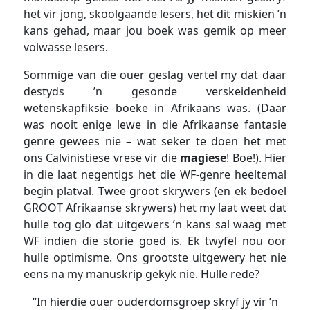
het vir jong, skoolgaande lesers, het dit miskien ’n
kans gehad, maar jou boek was gemik op meer
volwasse lesers.
Sommige van die ouer geslag vertel my dat daar
destyds ’n gesonde verskeidenheid
wetenskapfiksie boeke in Afrikaans was. (Daar
was nooit enige lewe in die Afrikaanse fantasie
genre gewees nie – wat seker te doen het met
ons Calvinistiese vrese vir die
magiese
! Boe!). Hier
in die laat negentigs het die WF-genre heeltemal
begin platval. Twee groot skrywers (en ek bedoel
GROOT Afrikaanse skrywers) het my laat weet dat
hulle tog glo dat uitgewers ’n kans sal waag met
WF indien die storie goed is. Ek twyfel nou oor
hulle optimisme. Ons grootste uitgewery het nie
eens na my manuskrip gekyk nie. Hulle rede?
“In hierdie ouer ouderdomsgroep skryf jy vir ’n